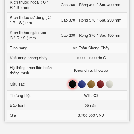
Kích thước ngoài ( C *
Cao 740 * Rộng 490 * Sâu 400 mm
R * S ) mm
Kích thước sử dụng ( C
Cao 370 * Rộng 370 * Sâu 230 mm
* R * S ) mm
Kích thước ngăn kéo (
Cao 200 * Rộng 370 * Sâu 190 mm
C * R * S ) mm
Tính năng
An Toàn Chống Cháy
Khả năng chống cháy
1000 - 1200 độ C
Hệ thống khóa liên hoàn
Khoá chìa, khoá cơ
thông minh
Đen
Xanh
Nâu
Đỏ
Trắng
Mầu sắc
Thương hiệu
WELKO
Bảo hành
05 năm
Giá
3.700.000 VNĐ