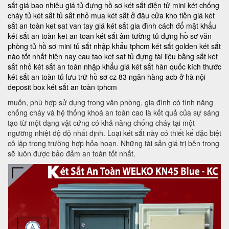
sắt giá bao nhiêu
giá tủ đựng hồ sơ
két sắt điện tử mini
két chống
cháy
tủ két sắt
tủ sắt nhỏ
mua két sắt ở đâu
cửa kho tiền
giá két
sắt an toàn
ket sat van tay
giá két sắt gia đình
cách đổ mật khẩu
két sắt an toàn
ket an toan
két sắt âm tường
tủ đựng hồ sơ văn
phòng
tủ hồ sơ mini
tủ sắt nhập khẩu tphcm
két sắt golden
két sắt
nào tốt nhất hiện nay
cau tao ket sat
tủ đựng tài liệu bằng sắt
két
sắt nhỏ
két sắt an toàn nhập khẩu
giá két sắt hàn quốc
kích thước
két sắt an toàn
tủ lưu trữ hồ sơ
cz 83
ngân hàng acb ở hà nội
deposit box
két sắt an toàn tphcm
muốn, phù hợp sử dụng trong văn phòng, gia đình có tính năng
chống cháy và hệ thống khoá an toàn cao là kết quả của sự sáng
tạo từ một dạng vật cứng có khả năng chống cháy tại một
ngưỡng nhiệt độ độ nhất định. Loại két sắt này có thiết kế đặc biệt
cô lập trong trường hợp hỏa hoạn. Những tài sản giá trị bên trong
sẽ luôn được bảo đảm an toàn tốt nhất.