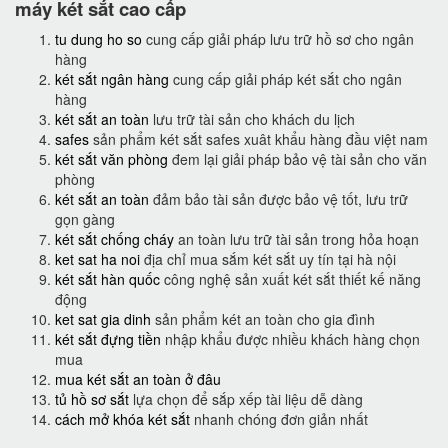
máy két sắt cao cấp
tu dung ho so
cung cấp giải pháp lưu trữ hồ sơ cho ngân
hàng
két sắt ngân hàng
cung cấp giải pháp két sắt cho ngân
hàng
két sắt an toàn
lưu trữ tài sản cho khách du lịch
safes
sản phẩm két sắt safes xuât khẩu hàng đầu việt nam
két sắt văn phòng
đem lại giải pháp bảo vệ tài sản cho văn
phòng
két sắt an toàn
đảm bảo tài sản được bảo vệ tốt, lưu trữ
gọn gàng
két sắt chống cháy
an toàn lưu trữ tài sản trong hỏa hoạn
ket sat ha noi
địa chỉ mua sắm két sắt uy tín tại hà nội
két sắt hàn quốc
công nghệ sản xuất két sắt thiết kế năng
động
ket sat gia dinh
sản phẩm két an toàn cho gia đình
két sắt đựng tiền
nhập khẩu được nhiều khách hàng chọn
mua
mua két sắt an toàn ở đâu
tủ hồ sơ sắt
lựa chọn để sắp xếp tài liệu dễ dàng
cách mở khóa két sắt
nhanh chóng đơn giản nhất