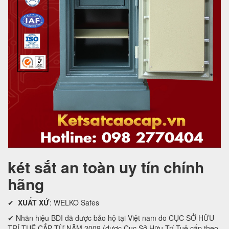
két sắt an toàn uy tín chính
hãng
✔
XUẤT XỨ
: WELKO Safes
✔ Nhãn hiệu BDI đã được bảo hộ tại Việt nam do CỤC SỞ HỮU
TRÍ TUỆ CẤP TỪ NĂM 2009 (được Cục Sở Hữu Trí Tuệ cấp theo