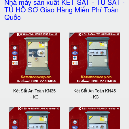
Nhà máy sản xuất KÉT SẮT - TỦ SẮT -
TỦ HỒ SƠ Giao Hàng Miễn Phí Toàn
Quốc
Két Sắt An Toàn KN35
Két Sắt An Toàn KN45
- KC
- KC