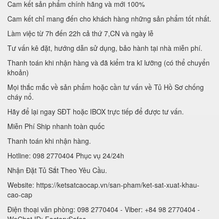
Cam kết sản phẩm chính hãng và mới 100%
Cam kết chỉ mang đến cho khách hàng những sản phẩm tốt nhất.
Làm việc từ 7h đến 22h cả thứ 7,CN và ngày lễ
Tư vấn kê đặt, hướng dẫn sử dụng, bảo hành tại nhà miễn phí.
Thanh toán khi nhận hàng và đã kiểm tra kĩ lưỡng (có thể chuyển
khoản)
Mọi thắc mắc về sản phẩm hoặc cần tư vấn về Tủ Hồ Sơ chống
cháy nổ.
Hãy để lại ngay SĐT hoặc IBOX trực tiếp để được tư vấn.
Miễn Phí Ship nhanh toàn quốc
Thanh toán khi nhận hàng.
Hotline: 098 2770404 Phục vụ 24/24h
Nhận Đặt Tủ Sắt Theo Yêu Cầu.
Website: https://ketsatcaocap.vn/san-pham/ket-sat-xuat-khau-
cao-cap
Điện thoại văn phòng: 098 2770404 - Viber: +84 98 2770404 -
WeChat ID: FactorySafes