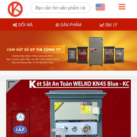
ĐỔI MÃ
SẢN PHẨM
ĐẠI LÝ