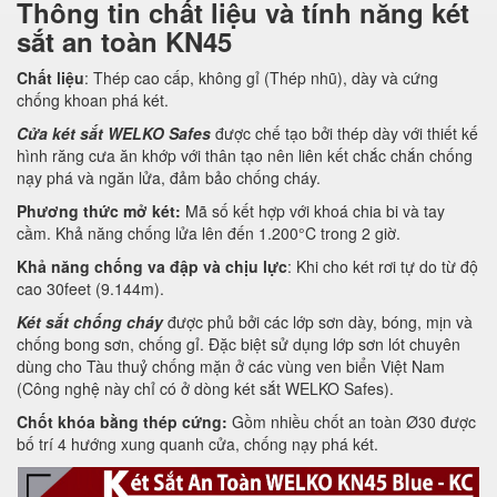
Thông tin chất liệu và tính năng két
sắt an toàn KN45
Chất liệu
: Thép cao cấp, không gỉ (Thép nhũ), dày và cứng
chống khoan phá két.
Cửa két sắt WELKO Safes
được chế tạo bởi thép dày với thiết kế
hình răng cưa ăn khớp với thân tạo nên liên kết chắc chắn chống
nạy phá và ngăn lửa, đảm bảo chống cháy.
Phương thức mở két:
Mã số kết hợp với khoá chia bi và tay
cầm. Khả năng chống lửa lên đến 1.200°C trong 2 giờ.
Khả năng chống va đập và chịu lực
: Khi cho két rơi tự do từ độ
cao 30feet (9.144m).
Két sắt chống cháy
được phủ bởi các lớp sơn dày, bóng, mịn và
chống bong sơn, chống gỉ. Đặc biệt sử dụng lớp sơn lót chuyên
dùng cho Tàu thuỷ chống mặn ở các vùng ven biển Việt Nam
(Công nghệ này chỉ có ở dòng két sắt WELKO Safes).
Chốt khóa bằng thép cứng:
Gồm nhiều chốt an toàn Ø30 được
bố trí 4 hướng xung quanh cửa, chống nạy phá két.