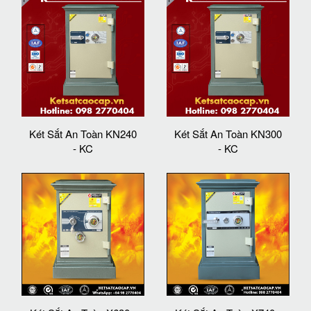
Két Sắt An Toàn KN240
Két Sắt An Toàn KN300
- KC
- KC