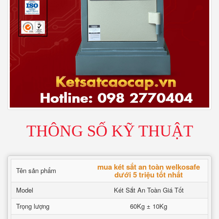
THÔNG SỐ KỸ THUẬT
mua két sắt an toàn welkosafe
Tên sản phẩm
dưới 5 triệu tốt nhất
Model
Két Sắt An Toàn Giá Tốt
Trọng lượng
60Kg ± 10Kg