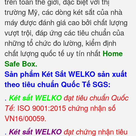
trên toàn thế giới, đặc biệt với thị
trường Mỹ, các dòng két sắt của nhà
máy được đánh giá cao bởi chất lượng
vượt trội, đáp ứng các tiêu chuẩn của
những tổ chức đo lường, kiểm định
chất lượng quốc tế uy tín nhất
Home
Safe Box.
Sản phẩm Két Sắt WELKO sản xuất
theo tiêu chuẩn Quốc Tế SGS:
.
Két sắt WELKO
đạt tiêu chuẩn Quốc
: ISO 9001:2015 chứng nhận số
Tế
VN16/00059.
.
hứng nhận tiêu
Két sắt WELKO
đạt c