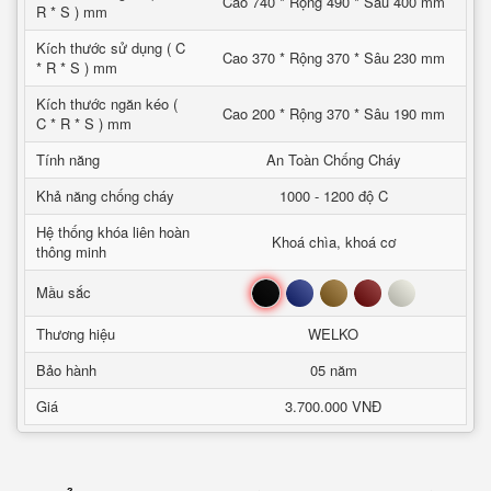
Cao 740 * Rộng 490 * Sâu 400 mm
R * S ) mm
Kích thước sử dụng ( C
Cao 370 * Rộng 370 * Sâu 230 mm
* R * S ) mm
Kích thước ngăn kéo (
Cao 200 * Rộng 370 * Sâu 190 mm
C * R * S ) mm
Tính năng
An Toàn Chống Cháy
Khả năng chống cháy
1000 - 1200 độ C
Hệ thống khóa liên hoàn
Khoá chìa, khoá cơ
thông minh
Đen
Xanh
Nâu
Đỏ
Trắng
Mầu sắc
Thương hiệu
WELKO
Bảo hành
05 năm
Giá
3.700.000 VNĐ