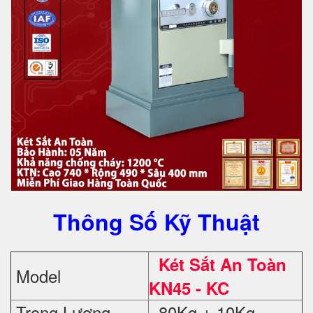
Thông Số Kỹ Thuật
Két Sắt An Toàn
Model
KN45 - KC
Trọng Lượng
80Kg ± 10Kg