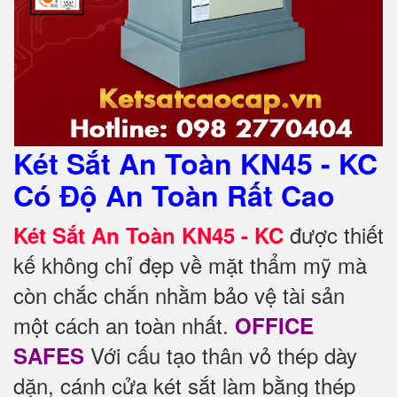
Két Sắt An Toàn KN45 - KC
Có Độ An Toàn Rất Cao
được thiết
Két Sắt An Toàn KN45 - KC
kế không chỉ đẹp về mặt thẩm mỹ mà
còn chắc chắn nhằm bảo vệ tài sản
một cách an toàn nhất.
OFFICE
Với cấu tạo thân vỏ thép dày
SAFES
dặn, cánh cửa két sắt làm bằng thép