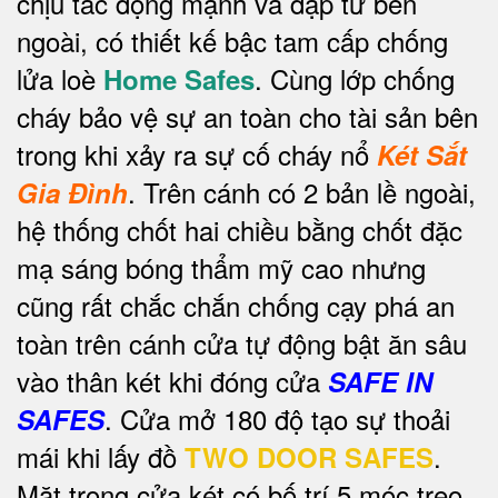
chịu tác động mạnh va đập từ bên
ngoài, có thiết kế bậc tam cấp chống
lửa loè
. Cùng lớp chống
Home Safes
cháy bảo vệ sự an toàn cho tài sản bên
trong khi xảy ra sự cố cháy nổ
Két Sắt
.
Trên cánh có 2 bản lề ngoài,
Gia Đình
hệ thống chốt hai chiều bằng chốt đặc
mạ sáng bóng thẩm mỹ cao nhưng
cũng rất chắc chắn chống cạy phá an
toàn trên cánh cửa tự động bật ăn sâu
vào thân két khi đóng cửa
SAFE IN
. Cửa mở 180 độ tạo sự thoải
SAFES
mái khi lấy đồ
.
TWO DOOR SAFES
Mặt trong cửa két có bố trí 5 móc treo