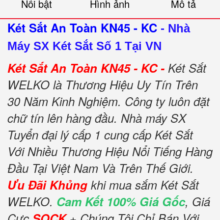
Nổi bật
Hình ảnh
Mô tả
Két Sắt An Toàn KN45 - KC
-
Nhà
Máy SX Két Sắt Số 1 Tại VN
Két Sắt An Toàn KN45 - KC -
Két Sắt
WELKO là Thương Hiệu Uy Tín Trên
30 Năm Kinh Nghiệm. Công ty luôn đặt
chữ tín lên hàng đầu. Nhà máy SX
Tuyển đại lý cấp 1 cung cấp Két Sắt
Với Nhiều Thương Hiệu Nổi Tiếng Hàng
Đầu Tại Việt Nam Và Trên Thế Giới.
Ưu Đãi Khủng
khi mua sắm Két Sắt
WELKO.
Cam Kết 100% Giá Gốc
, Giá
Cực
SOCK
+ Chúng Tôi Chỉ Bán Với