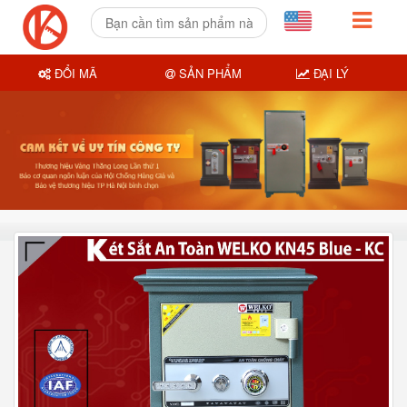
ĐỔI MÃ
SẢN PHẨM
ĐẠI LÝ