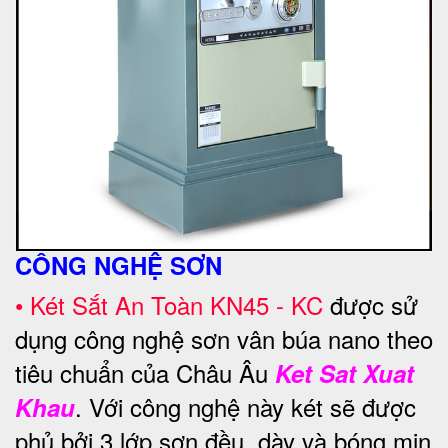
CÔNG NGHỆ SƠN
•
Két Sắt An Toàn KN45 - KC
được sử
dụng công nghệ sơn vân búa nano theo
tiêu chuẩn của Châu Âu
Ket Sat Xuat
. Với công nghệ này két sẽ được
Khau
phủ bởi 3 lớp sơn đều, dày và bóng mịn