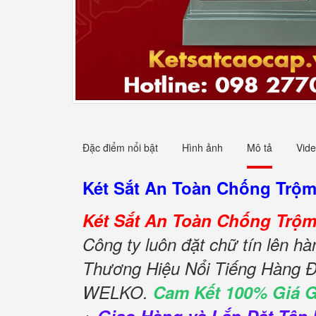
Đặc điểm nổi bật
Hình ảnh
Mô tả
Vid
Két Sắt An Toàn Chống Trộ
Két Sắt An Toàn Chống Trộm
Công ty luôn đặt chữ tín lên h
Thương Hiệu Nổi Tiếng Hàng Đ
WELKO.
Cam Kết 100% Giá 