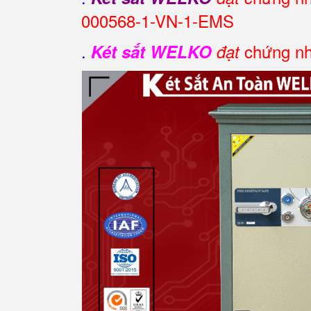
000568-1-VN-1-EMS
.
chứng nh
Két sắt WELKO
đạt