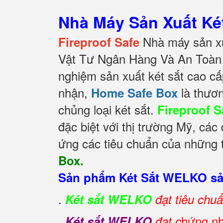
Nhà Máy Sản Xuất K
Nhà máy sản xu
Fireproof Safe
Vật Tư Ngân Hàng Và An Toàn 
nghiệm sản xuất két sắt cao cấ
nhận,
là thươn
Home Safe Box
chủng loại két sắt.
Fireproof S
đặc biệt với thị trường Mỹ, các
ứng các tiêu chuẩn của những t
Box.
Sản phẩm Két Sắt WELKO sản
.
Két sắt WELKO
đạt tiêu chu
.
hứng nh
Két sắt WELKO
đạt c