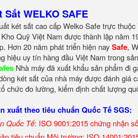
ét Sắt WELKO SAFE
ất két sắt cao cấp Welko Safe trực thuộc
Kho Quỹ Việt Nam được thành lập năm 199
p. Hơn 20 năm phát triển hiện nay
, 
Safe
g hiệu uy tín hàng đầu Việt Nam trong sả
Nhà máy đã xuất khẩu sản phẩm đi gần
afes
 dòng két sắt của nhà máy được đánh giá ca
ổ chức đo lường, kiểm định chất lượng quố
 xuất theo tiêu chuẩn Quốc Tế SGS:
: ISO 9001:2015 chứng nhận s
ẩn Quốc Tế
ận tiêu chuẩn Môi trường: ISO 14001:2015 