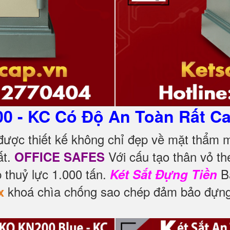
00 - KC Có Độ An Toàn Rất C
ược thiết kế không chỉ đẹp về mặt thẩm
ất.
Với cấu tạo thân vỏ th
OFFICE SAFES
 thuỷ lực 1.000 tấn.
Ba
Két Sắt Đựng Tiền
khoá chìa chống sao chép đảm bảo đựng 
x