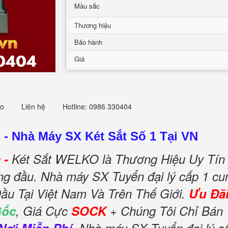
Mầu sắc
Thương hiệu
Bảo hành
Giá
eo
Liên hệ
Hotline: 0986 330404
m
-
Nhà Máy SX Két Sắt Số 1 Tại VN
 -
Két Sắt WELKO là Thương Hiệu Uy Tín
àng đầu. Nhà máy SX Tuyển đại lý cấp 1 cu
ầu Tại Việt Nam Và Trên Thế Giới.
Ưu Đã
Gốc
, Giá Cực
SOCK
+ Chúng Tôi Chỉ Bán 