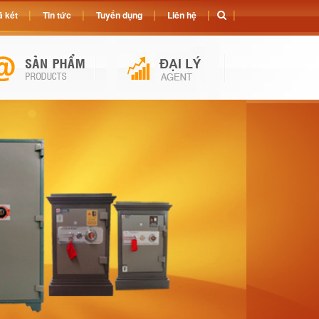
 két
Tin tức
Tuyển dụng
Liên hệ