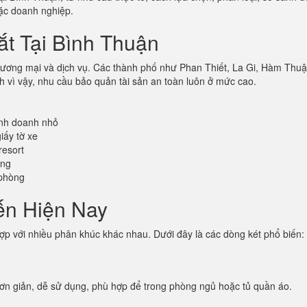
ặc doanh nghiệp.
t Tại Bình Thuận
, thương mại và dịch vụ. Các thành phố như Phan Thiết, La Gi, Hàm T
h vì vậy, nhu cầu bảo quản tài sản an toàn luôn ở mức cao.
inh doanh nhỏ
iấy tờ xe
resort
óng
 phòng
ến Hiện Nay
hợp với nhiều phân khúc khác nhau. Dưới đây là các dòng két phổ biến:
 đơn giản, dễ sử dụng, phù hợp để trong phòng ngủ hoặc tủ quần áo.