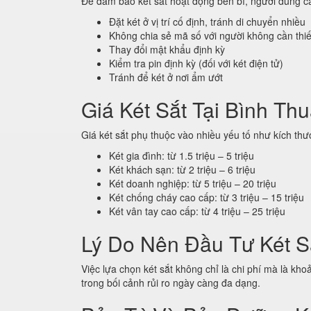
Để đảm bảo két sắt hoạt động bền bỉ, người dùng cầ
Đặt két ở vị trí cố định, tránh di chuyển nhiều
Không chia sẻ mã số với người không cần thiế
Thay đổi mật khẩu định kỳ
Kiểm tra pin định kỳ (đối với két điện tử)
Tránh để két ở nơi ẩm ướt
Giá Két Sắt Tại Bình Th
Giá két sắt phụ thuộc vào nhiều yếu tố như kích thư
Két gia đình: từ 1.5 triệu – 5 triệu
Két khách sạn: từ 2 triệu – 6 triệu
Két doanh nghiệp: từ 5 triệu – 20 triệu
Két chống cháy cao cấp: từ 3 triệu – 15 triệu
Két vân tay cao cấp: từ 4 triệu – 25 triệu
Lý Do Nên Đầu Tư Két S
Việc lựa chọn két sắt không chỉ là chi phí mà là kh
trong bối cảnh rủi ro ngày càng đa dạng.