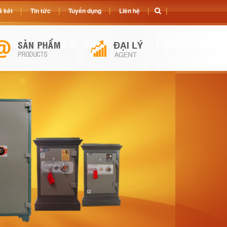
 két
Tin tức
Tuyển dụng
Liên hệ