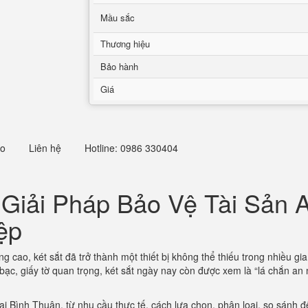
Mầu sắc
Thương hiệu
Bảo hành
Giá
eo
Liên hệ
Hotline: 0986 330404
 Giải Pháp Bảo Vệ Tài Sản 
ệp
g cao, két sắt đã trở thành một thiết bị không thể thiếu trong nhiều g
bạc, giấy tờ quan trọng, két sắt ngày nay còn được xem là “lá chắn an 
 tại Bình Thuận, từ nhu cầu thực tế, cách lựa chọn, phân loại, so sán