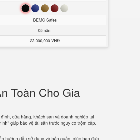
Đen
Xanh
Nâu
Đỏ
Trắng
BEMC Safes
05 năm
23,000,000 VNĐ
An Toàn Cho Gia
ia đình, cửa hàng, khách sạn và doanh nghiệp tại
ninh” giúp bảo vệ tài sản trước nguy cơ trộm cắp,
h đến hướng dẫn sử dụng và bảo quản, giúp bạn đưa