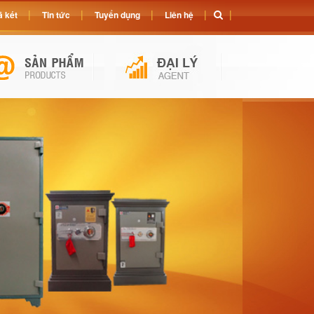
 két
Tin tức
Tuyển dụng
Liên hệ