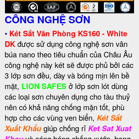
CÔNG NGHỆ SƠN
•
Két Sắt Văn Phòng KS160 - White
được sử dụng công nghệ sơn vân
DK
búa nano theo tiêu chuẩn của Châu Âu
công nghệ này két sẽ được phủ bởi các
3 lớp sơn đều, dày và bóng mịn lên bề
mặt,
ở lớp sơn lót dùng
LION SAFES
các loại sơn chuyên dụng cho tàu thuỷ
nên có khả năng chống mặn tốt, phù
hợp cho các vùng ven biển,
Két Sắt
giúp chống rỉ
Xuất Khẩu
Ket Sat Xuat
và sáng bóng chống xước, bong
Khau