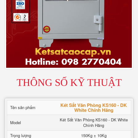
THÔNG SỐ KỸ THUẬT
Két Sắt Văn Phòng KS160 - DK
Tên sản phẩm
White Chính Hãng
Két Sắt Văn Phòng KS160 - DK White
Model
Chính Hãng
Trọng lượng
150Kg ± 10Kg