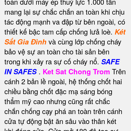
toàn dưới máy ép thuỷ lực 1.000 tấn
mang lại sự chắc chắn an toàn khi chịu
tác động mạnh va đập từ bên ngoài, có
thiết kế bậc tam cấp chống lưả loè.
Két
và cùng lớp chống cháy
Sắt Gia Đình
bảo vệ sự an toàn cho tài sản bên
trong khi xảy ra sự cố cháy nổ.
SAFE
.
Trên
IN SAFES
Ket Sat Chong Trom
cánh 2 bản lề ngoài, hệ thống chốt hai
chiều bằng chốt đặc mạ sáng bóng
thẩm mỹ cao nhưng cũng rất chắc
chắn chống cạy phá an toàn trên cánh
cửa tự động bật ăn sâu vào thân két
khi đóng cửa. Cửa mở 180 độ tạo sự