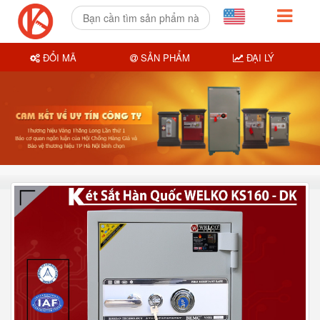
ĐỔI MÃ
SẢN PHẨM
ĐẠI LÝ