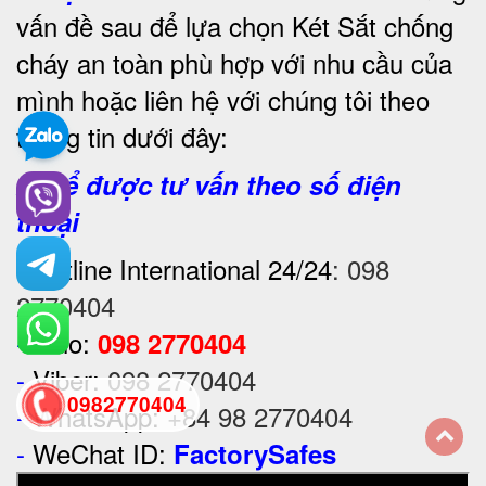
vấn đề sau để lựa chọn Két Sắt chống
cháy an toàn phù hợp với nhu cầu của
mình hoặc liên hệ với chúng tôi theo
thông tin dưới đây:
2. Để được tư vấn theo số điện
thoại
-
Hotline International 24/24
:
098
2770404
-
Zalo:
098 2770404
-
Viber:
098 2770404
0982770404
-
WhatsApp:
+84 98 2770404
-
WeChat ID:
FactorySafes
back