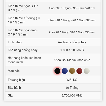
Kích thước ngoài ( C *
Cao 780 * Rộng 530* Sâu 570mm
R * S ) mm
Kích thước sử dụng ( C
Cao 410 * Rộng 420 * Sâu 380mm
* R * S ) mm
Kích thước ngăn kéo (
Cao 90 * Rộng 310 * Sâu 330mm
C * R * S ) mm
Tính năng
An Toàn chống cháy
Khả năng chống cháy
1.000-1.200 độ C
Hệ thống khóa liên hoàn
Khoá Đổi Mã và khoá chìa
thông minh
Đen
Xanh
Nâu
Đỏ
Trắng
Mầu sắc
Thương hiệu
WELKO
Bảo hành
36 Tháng
Giá
9.700.000 VNĐ