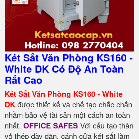
Két Sắt Văn Phòng KS160 -
White DK Có Độ An Toàn
Rất Cao
Két Sắt Văn Phòng KS160 - White
được thiết kế và chế tạo chắc chắn
DK
nhằm bảo vệ tài sản một cách an toàn
nhất.
Với cấu tạo thân
OFFICE SAFES
vỏ thép dày dặn, cánh cửa két sắt làm