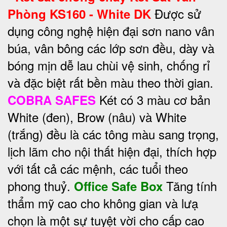
Được sử
Phòng KS160 - White DK
dụng công nghệ hiện đại sơn nano vân
búa, vân bông các lớp sơn đều, dày và
bóng mịn dễ lau chùi vệ sinh, chống rỉ
và đặc biệt rất bền màu theo thời gian.
Két có 3 màu cơ bản
COBRA SAFES
White (đen), Brow (nâu) và White
(trắng) đều là các tông màu sang trọng,
lịch lãm cho nội thất hiện đại, thích hợp
với tất cả các mệnh, các tuổi theo
phong thuỷ.
Tăng tính
Office Safe Box
thẩm mỹ cao cho không gian và lưạ
chọn là một sự tuyệt vời cho cấp cao