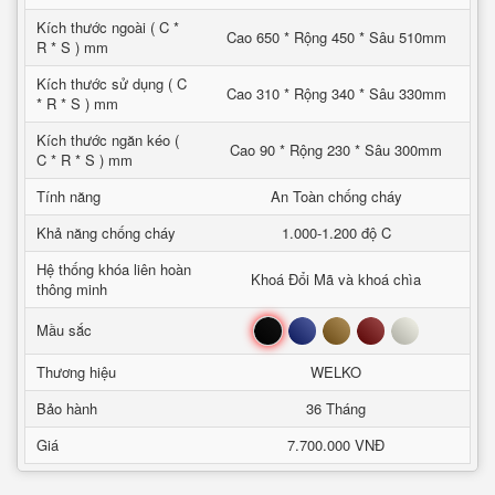
Kích thước ngoài ( C *
Cao 650 * Rộng 450 * Sâu 510mm
R * S ) mm
Kích thước sử dụng ( C
Cao 310 * Rộng 340 * Sâu 330mm
* R * S ) mm
Kích thước ngăn kéo (
Cao 90 * Rộng 230 * Sâu 300mm
C * R * S ) mm
Tính năng
An Toàn chống cháy
Khả năng chống cháy
1.000-1.200 độ C
Hệ thống khóa liên hoàn
Khoá Đổi Mã và khoá chìa
thông minh
Đen
Xanh
Nâu
Đỏ
Trắng
Mầu sắc
Thương hiệu
WELKO
Bảo hành
36 Tháng
Giá
7.700.000 VNĐ