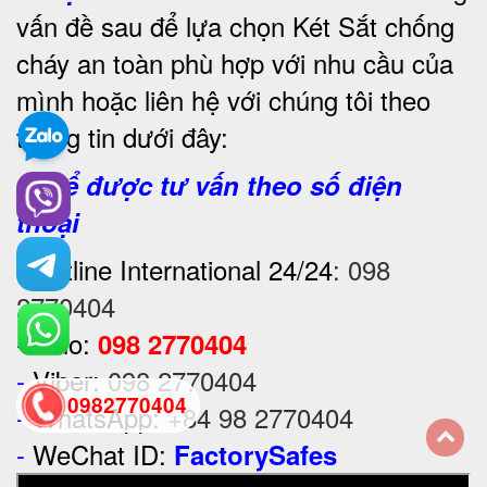
vấn đề sau để lựa chọn Két Sắt chống
cháy an toàn phù hợp với nhu cầu của
mình hoặc liên hệ với chúng tôi theo
thông tin dưới đây:
2. Để được tư vấn theo số điện
thoại
-
Hotline International 24/24
:
098
2770404
-
Zalo:
098 2770404
-
Viber:
098 2770404
0982770404
-
WhatsApp:
+84 98 2770404
-
WeChat ID:
FactorySafes
back