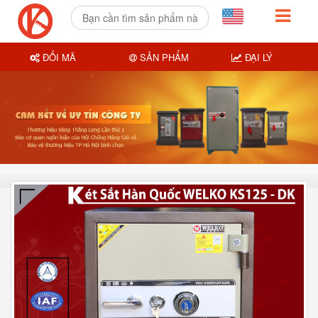
ĐỔI MÃ
SẢN PHẨM
ĐẠI LÝ