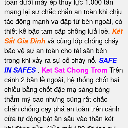
toàn dưới máy ép thuỷ lực 1.000 tấn
mang lại sự chắc chắn an toàn khi chịu
tác động mạnh va đập từ bên ngoài, có
thiết kế bậc tam cấp chống lưả loè.
Két
và cùng lớp chống cháy
Sắt Gia Đình
bảo vệ sự an toàn cho tài sản bên
trong khi xảy ra sự cố cháy nổ.
SAFE
.
Trên
IN SAFES
Ket Sat Chong Trom
cánh 2 bản lề ngoài, hệ thống chốt hai
chiều bằng chốt đặc mạ sáng bóng
thẩm mỹ cao nhưng cũng rất chắc
chắn chống cạy phá an toàn trên cánh
cửa tự động bật ăn sâu vào thân két
khi đóng cửa. Cửa mở 180 độ tạo sự