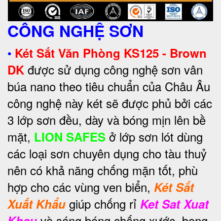
CÔNG NGHỆ SƠN
•
Két Sắt Văn Phòng KS125 - Brown
được sử dụng công nghệ sơn vân
DK
búa nano theo tiêu chuẩn của Châu Âu
công nghệ này két sẽ được phủ bởi các
3 lớp sơn đều, dày và bóng mịn lên bề
mặt,
ở lớp sơn lót dùng
LION SAFES
các loại sơn chuyên dụng cho tàu thuỷ
nên có khả năng chống mặn tốt, phù
hợp cho các vùng ven biển,
Két Sắt
giúp chống rỉ
Xuất Khẩu
Ket Sat Xuat
và sáng bóng chống xước, bong
Khau