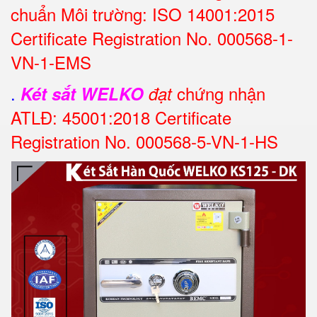
chuẩn Môi trường: ISO 14001:2015
Certificate Registration No. 000568-1-
VN-1-EMS
.
chứng nhận
Két sắt WELKO
đạt
ATLĐ: 45001:2018 Certificate
Registration No. 000568-5-VN-1-HS