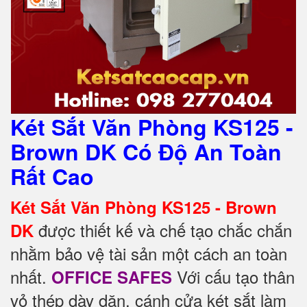
Két Sắt Văn Phòng KS125 -
Brown DK Có Độ An Toàn
Rất Cao
Két Sắt Văn Phòng KS125 - Brown
được thiết kế và chế tạo chắc chắn
DK
nhằm bảo vệ tài sản một cách an toàn
nhất.
Với cấu tạo thân
OFFICE SAFES
vỏ thép dày dặn, cánh cửa két sắt làm