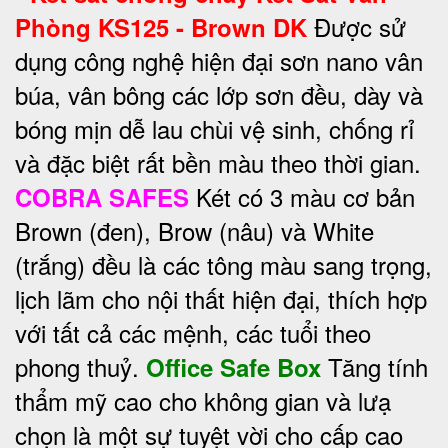
Được sử
Phòng KS125 - Brown DK
dụng công nghệ hiện đại sơn nano vân
búa, vân bông các lớp sơn đều, dày và
bóng mịn dễ lau chùi vệ sinh, chống rỉ
và đặc biệt rất bền màu theo thời gian.
Két có 3 màu cơ bản
COBRA SAFES
Brown (đen), Brow (nâu) và White
(trắng) đều là các tông màu sang trọng,
lịch lãm cho nội thất hiện đại, thích hợp
với tất cả các mệnh, các tuổi theo
phong thuỷ.
Tăng tính
Office Safe Box
thẩm mỹ cao cho không gian và lưạ
chọn là một sự tuyệt vời cho cấp cao