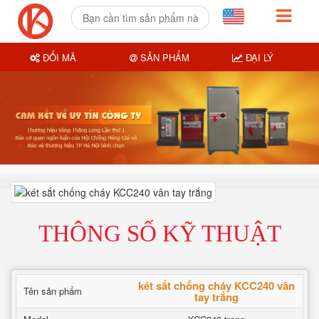
ĐỔI MÃ
SẢN PHẨM
ĐẠI LÝ
THÔNG SỐ KỸ THUẬT
két sắt chống cháy KCC240 vân
Tên sản phẩm
tay trắng