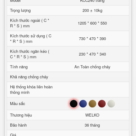
Model
KCC240 trang
Trọng lượng
200 ± 10kg
Kích thước ngoài ( C *
1205 * 600 * 550
R * S ) mm
Kích thước sử dụng ( C
730 * 470 * 390
* R * S ) mm
Kích thước ngăn kéo (
230 * 470 * 340
C * R * S ) mm
Tính năng
An Toàn chống cháy
Khả năng chống cháy
Hệ thống khóa liên hoàn
thông minh
Đen
Xanh
Nâu
Đỏ
Trắng
Mầu sắc
Thương hiệu
WELKO
Bảo hành
36 tháng
Giá