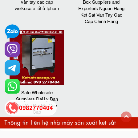
vân tay cao cấp
Box Suppliers and
welkosafe tốt ở tphcm
Exporters Nguon Hang
Ket Sat Van Tay Cao
Cap Chinh Hang
Safe Wholesale
Suppliers Đai Ly Ban
Ket Sat Đoi Ma Cao
0982770404
Cap
back
to