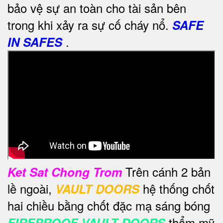
bảo vệ sự an toàn cho tài sản bên
trong khi xảy ra sự cố cháy nổ.
SAFE
.
IN SAFES
Trên cánh 2 bản
Ket Sat Chong Trom
lề ngoài,
hệ thống chốt
VAULT DOORS
hai chiều bằng chốt đặc mạ sáng bóng
thẩm mỹ
FIREPROOF VAULT DOORS