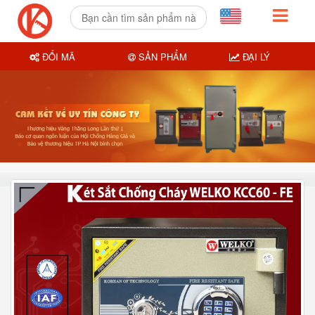
ĐỔI MÃ
SẢN PHẨM
ĐẠI LÝ