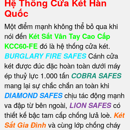
Hệ Thống Cửa Két Hàn
Quốc
Một điểm mạnh không thể bỏ qua khi
nói đến
Két Sắt Vân Tay Cao Cấp
đó là hệ thống cửa két.
KCC60-FE
Cánh cửa
BURGLARY FIRE SAFES
két được đúc đặc hoàn toàn dưới máy
ép thuỷ lực 1.000 tấn
COBRA SAFES
mang lại sự chắc chắn an toàn khi
chịu tác động mạnh
DIAMOND SAFES
va đập từ bên ngoài,
có
LION SAFES
thiết kế bậc tam cấp chống lưả loè.
Két
và cùng lớp chống cháy
Sắt Gia Đình