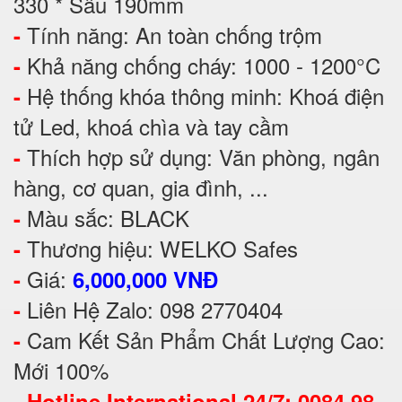
330 * Sâu 190mm
Tính năng: An toàn chống trộm
-
Khả năng chống cháy: 1000 - 1200°C
-
Hệ thống khóa thông minh: Khoá điện
-
tử Led, khoá chìa và tay cầm
Thích hợp sử dụng: Văn phòng, ngân
-
hàng, cơ quan, gia đình, ...
Màu sắc: BLACK
-
Thương hiệu: WELKO Safes
-
Giá:
-
6,000,000 VNĐ
Liên Hệ Zalo: 098 2770404
-
Cam Kết Sản Phẩm Chất Lượng Cao:
-
Mới 100%
-
Hotline International 24/7: 0084 98