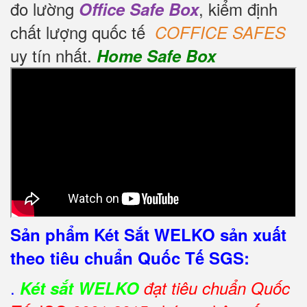
đo lường
, kiểm định
Office Safe Box
chất lượng quốc tế
COFFICE SAFES
uy tín nhất.
Home Safe Box
Sản phẩm Két Sắt WELKO sản xuất
theo tiêu chuẩn Quốc Tế SGS:
.
Két sắt WELKO
đạt tiêu chuẩn Quốc