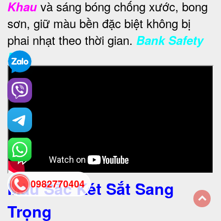
và sáng bóng chống xước, bong
Khau
sơn, giữ màu bền đặc biệt không bị
phai nhạt theo thời gian.
Bank Safety
Box
Màu Sắc Két Sắt Sang
0982770404
Trọng
back