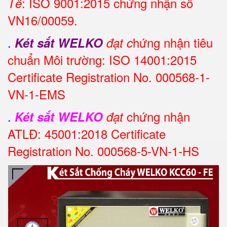
: ISO 9001:2015 chứng nhận số
Tế
VN16/00059.
.
hứng nhận tiêu
Két sắt WELKO
đạt c
chuẩn Môi trường: ISO 14001:2015
Certificate Registration No. 000568-1-
VN-1-EMS
.
chứng nhận
Két sắt WELKO
đạt
ATLĐ: 45001:2018 Certificate
Registration No. 000568-5-VN-1-HS