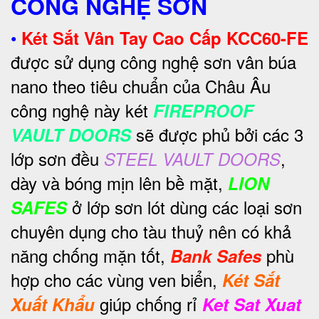
CÔNG NGHỆ SƠN
•
Két Sắt Vân Tay Cao Cấp KCC60-FE
được sử dụng công nghệ sơn vân búa
nano theo tiêu chuẩn của Châu Âu
công nghệ này két
FIREPROOF
sẽ được phủ bởi các 3
VAULT DOORS
lớp sơn đều
,
STEEL VAULT DOORS
dày và bóng mịn lên bề mặt,
LION
ở lớp sơn lót dùng các loại sơn
SAFES
chuyên dụng cho tàu thuỷ nên có khả
năng chống mặn tốt,
phù
Bank Safes
hợp cho các vùng ven biển,
Két Sắt
giúp chống rỉ
Xuất Khẩu
Ket Sat Xuat