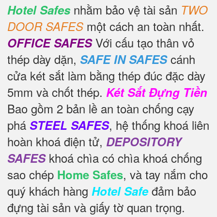
nhằm bảo vệ tài sản
Hotel Safes
TWO
một cách an toàn nhất.
DOOR SAFES
Với cấu tạo thân vỏ
OFFICE SAFES
thép dày dặn,
cánh
SAFE IN SAFES
cửa két sắt làm bằng thép đúc đặc dày
5mm và chốt thép.
Két Sắt Đựng Tiền
Bao gồm 2 bản lề an toàn chống cạy
phá
, hệ thống khoá liên
STEEL SAFES
hoàn khoá điện tử,
DEPOSITORY
khoá chìa có chìa khoá chống
SAFES
sao chép
, và tay nắm cho
Home Safes
quý khách hàng
đảm bảo
Hotel Safe
đựng tài sản và giấy tờ quan trọng.