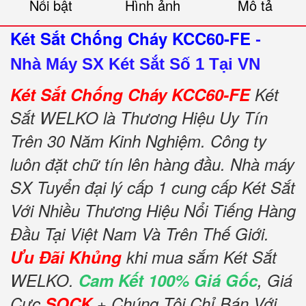
Nổi bật
Hình ảnh
Mô tả
Két Sắt Chống Cháy KCC60-FE
-
Nhà Máy SX Két Sắt Số 1 Tại VN
Két Sắt Chống Cháy KCC60-FE
Két
Sắt WELKO là Thương Hiệu Uy Tín
Trên 30 Năm Kinh Nghiệm. Công ty
luôn đặt chữ tín lên hàng đầu. Nhà máy
SX Tuyển đại lý cấp 1 cung cấp Két Sắt
Với Nhiều Thương Hiệu Nổi Tiếng Hàng
Đầu Tại Việt Nam Và Trên Thế Giới.
Ưu Đãi Khủng
khi mua sắm Két Sắt
WELKO.
Cam Kết 100% Giá Gốc
, Giá
Cực
SOCK
+ Chúng Tôi Chỉ Bán Với