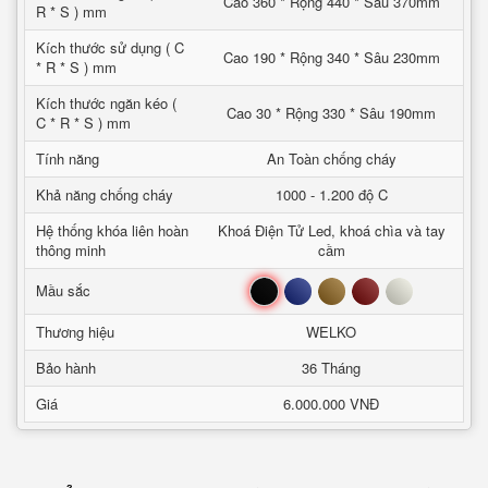
Cao 360 * Rộng 440 * Sâu 370mm
R * S ) mm
Kích thước sử dụng ( C
Cao 190 * Rộng 340 * Sâu 230mm
* R * S ) mm
Kích thước ngăn kéo (
Cao 30 * Rộng 330 * Sâu 190mm
C * R * S ) mm
Tính năng
An Toàn chống cháy
Khả năng chống cháy
1000 - 1.200 độ C
Hệ thống khóa liên hoàn
Khoá Điện Tử Led, khoá chìa và tay
thông minh
cầm
Đen
Xanh
Nâu
Đỏ
Trắng
Mầu sắc
Thương hiệu
WELKO
Bảo hành
36 Tháng
Giá
6.000.000 VNĐ