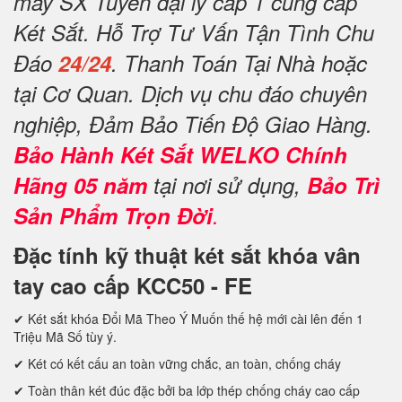
máy SX Tuyển đại lý cấp 1 cung cấp
Két Sắt. Hỗ Trợ Tư Vấn Tận Tình Chu
Đáo
24/24
. Thanh Toán Tại Nhà hoặc
tại Cơ Quan. Dịch vụ chu đáo chuyên
nghiệp, Đảm Bảo Tiến Độ Giao Hàng.
Bảo Hành Két Sắt WELKO Chính
Hãng 05 năm
tại nơi sử dụng,
Bảo Trì
Sản Phẩm Trọn Đời
.
Đặc tính kỹ thuật két sắt khóa vân
tay cao cấp KCC50 - FE
✔ Két sắt khóa Đổi Mã Theo Ý Muốn thế hệ mới cài lên đến 1
Triệu Mã Số tùy ý.
✔ Két có kết cấu an toàn vững chắc, an toàn, chống cháy
✔ Toàn thân két đúc đặc bởi ba lớp thép chống cháy cao cấp