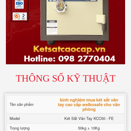
THÔNG SỐ KỸ THUẬT
kinh nghiệm mua két sắt vân
tay cao cấp welkosafe cho văn
Tên sản phẩm
phòng
Model
Két Sắt Vân Tay KCC50 - FE
Trọng lượng
50kg ± 10Kg