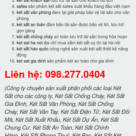
safes
sản phẩm két sắt safes xuât khẩu hàng đầu việt nam
két sắt văn phòng
đem lại giải pháp bảo vệ tài sản cho văn
phòng
két sắt an toàn
đảm bảo tài sản được bảo vệ tốt, lưu trữ
gọn gàng
két sắt chống cháy
an toàn lưu trữ tài sản trong hỏa hoạn
ket sat ha noi
địa chỉ mua sắm két sắt uy tín tại hà nội
két sắt hàn quốc
công nghệ sản xuất két sắt thiết kế năng
động
ket sat gia dinh
sản phẩm két an toàn cho gia đình
Liên hệ: 098.277.0404
(Công ty chuyên sản xuất phân phối các loại Két
Sắt cho các công ty, Két Sắt Chống Cháy, Két Sắt
Gia Đình, Két Sắt Văn Phòng, Két Sắt Chống
Cháy, Két Sắt Vân Tay, Két Sắt Điện Tử, Két Sắt Đổi
Mã, Két Sắt Xuất Khẩu, Két Sắt Dự Án, Két Sắt
Chung Cư, Két Sắt An Toàn, Két Sắt Chính
Hãng, Két Sắt Phong Thuỷ, Két Bạc, Két Sắt Két