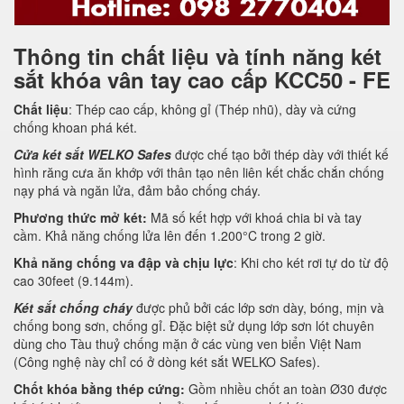
Thông tin chất liệu và tính năng két
sắt khóa vân tay cao cấp KCC50 - FE
Chất liệu
: Thép cao cấp, không gỉ (Thép nhũ), dày và cứng
chống khoan phá két.
Cửa két sắt WELKO Safes
được chế tạo bởi thép dày với thiết kế
hình răng cưa ăn khớp với thân tạo nên liên kết chắc chắn chống
nạy phá và ngăn lửa, đảm bảo chống cháy.
Phương thức mở két:
Mã số kết hợp với khoá chia bi và tay
cầm. Khả năng chống lửa lên đến 1.200°C trong 2 giờ.
Khả năng chống va đập và chịu lực
: Khi cho két rơi tự do từ độ
cao 30feet (9.144m).
Két sắt chống cháy
được phủ bởi các lớp sơn dày, bóng, mịn và
chống bong sơn, chống gỉ. Đặc biệt sử dụng lớp sơn lót chuyên
dùng cho Tàu thuỷ chống mặn ở các vùng ven biển Việt Nam
(Công nghệ này chỉ có ở dòng két sắt WELKO Safes).
Chốt khóa bằng thép cứng:
Gồm nhiều chốt an toàn Ø30 được