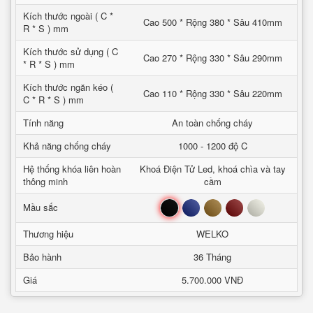
Kích thước ngoài ( C *
Cao 500 * Rộng 380 * Sâu 410mm
R * S ) mm
Kích thước sử dụng ( C
Cao 270 * Rộng 330 * Sâu 290mm
* R * S ) mm
Kích thước ngăn kéo (
Cao 110 * Rộng 330 * Sâu 220mm
C * R * S ) mm
Tính năng
An toàn chống cháy
Khả năng chống cháy
1000 - 1200 độ C
Hệ thống khóa liên hoàn
Khoá Điện Tử Led, khoá chìa và tay
thông minh
cầm
Đen
Xanh
Nâu
Đỏ
Trắng
Mầu sắc
Thương hiệu
WELKO
Bảo hành
36 Tháng
Giá
5.700.000 VNĐ