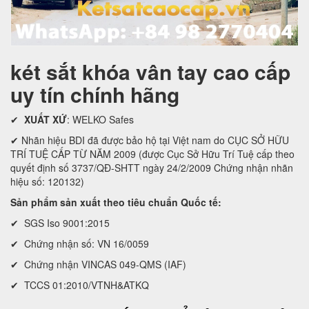
két sắt khóa vân tay cao cấp
uy tín chính hãng
✔
XUẤT XỨ
: WELKO Safes
✔ Nhãn hiệu BDI đã được bảo hộ tại Việt nam do CỤC SỞ HỮU
TRÍ TUỆ CẤP TỪ NĂM 2009 (được Cục Sở Hữu Trí Tuệ cấp theo
quyết định số 3737/QĐ-SHTT ngày 24/2/2009 Chứng nhận nhãn
hiệu số: 120132)
Sản phẩm sản xuất theo tiêu chuẩn Quốc tế:
✔ SGS Iso 9001:2015
✔ Chứng nhận số: VN 16/0059
✔ Chứng nhận VINCAS 049-QMS (IAF)
✔ TCCS 01:2010/VTNH&ATKQ