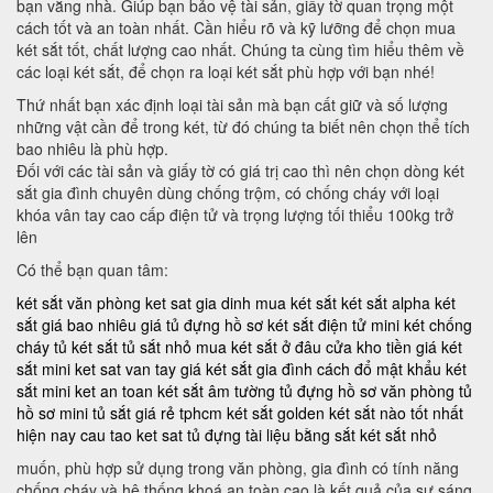
bạn vắng nhà. Giúp bạn bảo vệ tài sản, giấy tờ quan trọng một
cách tốt và an toàn nhất. Cần hiểu rõ và kỹ lưỡng để chọn mua
két sắt tốt, chất lượng cao nhất. Chúng ta cùng tìm hiểu thêm về
các loại két sắt, để chọn ra loại két sắt phù hợp với bạn nhé!
Thứ nhất bạn xác định loại tài sản mà bạn cất giữ và số lượng
những vật cần để trong két, từ đó chúng ta biết nên chọn thể tích
bao nhiêu là phù hợp.
Đối với các tài sản và giấy tờ có giá trị cao thì nên chọn dòng két
sắt gia đình chuyên dùng chống trộm, có chống cháy với loại
khóa vân tay cao cấp điện tử và trọng lượng tối thiểu 100kg trở
lên
Có thể bạn quan tâm:
két sắt văn phòng
ket sat gia dinh
mua két sắt
két sắt alpha
két
sắt giá bao nhiêu
giá tủ đựng hồ sơ
két sắt điện tử mini
két chống
cháy
tủ két sắt
tủ sắt nhỏ
mua két sắt ở đâu
cửa kho tiền
giá két
sắt mini
ket sat van tay
giá két sắt gia đình
cách đổ mật khẩu két
sắt mini
ket an toan
két sắt âm tường
tủ đựng hồ sơ văn phòng
tủ
hồ sơ mini
tủ sắt giá rẻ tphcm
két sắt golden
két sắt nào tốt nhất
hiện nay
cau tao ket sat
tủ đựng tài liệu bằng sắt
két sắt nhỏ
muốn, phù hợp sử dụng trong văn phòng, gia đình có tính năng
chống cháy và hệ thống khoá an toàn cao là kết quả của sự sáng