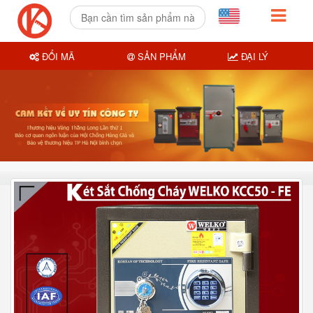
ĐỔI MÃ
SẢN PHẨM
ĐẠI LÝ