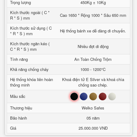
Trọng lượng
450Kg ± 10Kg
Kích thước ngoài ( C *
Cao 1650 * Rộng 1000 * Sâu 650 mm
R * S ) mm
Kích thước sử dụng ( C
Hệ thống bánh xe dễ dàng di chuyển.
* R * S ) mm
Kích thước ngăn kéo (
Nhiều đợt di động
C * R * S ) mm
Tính năng
An Toàn Chống Trộm
Khả năng chống cháy
1000 - 1200°C
Hệ thống khóa liên hoàn
Khoá điện tử E Silver và khoá chìa
thông minh
chống sao chép.
Đen
Xanh
Nâu
Đỏ
Trắng
Mầu sắc
Thương hiệu
Welko Safes
Bảo hành
05 năm
Giá
25.000.000 VNĐ