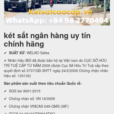
két sắt ngân hàng uy tín
chính hãng
✔
XUẤT XỨ
: WELKO Safes
✔ Nhãn hiệu BDI đã được bảo hộ tại Việt nam do CỤC SỞ HỮU
TRÍ TUỆ CẤP TỪ NĂM 2009 (được Cục Sở Hữu Trí Tuệ cấp theo
quyết định số 3737/QĐ-SHTT ngày 24/2/2009 Chứng nhận nhãn
hiệu số: 120132)
Sản phẩm sản xuất theo tiêu chuẩn Quốc tế:
✔ SGS Iso 9001:2015
✔ Chứng nhận số: VN 16/0059
✔ Chứng nhận VINCAS 049-QMS (IAF)
✔ TCCS 01:2010/VTNH&ATKQ