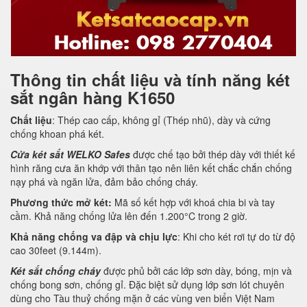
Thông tin chất liệu và tính năng két
sắt ngân hàng K1650
Chất liệu
: Thép cao cấp, không gỉ (Thép nhũ), dày và cứng
chống khoan phá két.
Cửa két sắt WELKO Safes
được chế tạo bởi thép dày với thiết kế
hình răng cưa ăn khớp với thân tạo nên liên kết chắc chắn chống
nạy phá và ngăn lửa, đảm bảo chống cháy.
Phương thức mở két:
Mã số kết hợp với khoá chia bi và tay
cầm. Khả năng chống lửa lên đến 1.200°C trong 2 giờ.
Khả năng chống va đập và chịu lực
: Khi cho két rơi tự do từ độ
cao 30feet (9.144m).
Két sắt chống cháy
được phủ bởi các lớp sơn dày, bóng, mịn và
chống bong sơn, chống gỉ. Đặc biệt sử dụng lớp sơn lót chuyên
dùng cho Tàu thuỷ chống mặn ở các vùng ven biển Việt Nam