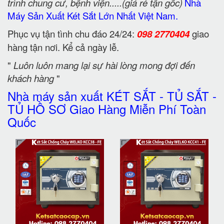
trình chung cư, bệnh viện.....(giá rẻ tận gốc)
Nhà
Máy Sản Xuất Két Sắt Lớn Nhất Việt Nam.
Phục vụ tận tình chu đáo 24/24:
098 2770404
giao
hàng tận nơi. Kể cả ngày lễ.
"
Luôn luôn mang lại sự hài lòng mong đợi đến
khách hàng
"
Nhà máy sản xuất KÉT SẮT - TỦ SẮT -
TỦ HỒ SƠ Giao Hàng Miễn Phí Toàn
Quốc