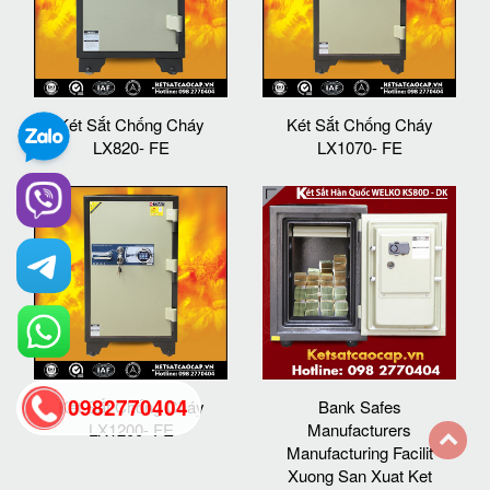
Két Sắt Chống Cháy
Két Sắt Chống Cháy
LX820- FE
LX1070- FE
0982770404
Két Sắt Chống Cháy
Bank Safes
LX1200- FE
Manufacturers
Manufacturing Facilit
Xuong San Xuat Ket
back