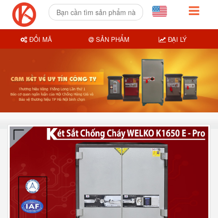
ĐỔI MÃ
SẢN PHẨM
ĐẠI LÝ