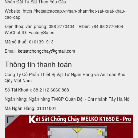
Nhận Đặt Tủ Sắt Theo Yêu Cầu.
Website: https://ketsatcaocap.vn/san-pham/ket-sat-xuat-khau-
cao-cap
Điện thoại văn phòng: 098 2770404 - Viber: +84 98 2770404 -
WeChat ID: FactorySafes
Mã số thuế: 0101391913
Email:
ketsatchongchay@gmail.com
Thông tin thanh toán
Công Ty Cổ Phần Thiết Bị Vật Tư Ngân Hàng và An Toàn Kho
Qũy Việt Nam
Số Tài Khoản: 88 2112 6666 888
Ngân hàng: Ngân hàng TMCP Quân Đội - Chi nhánh Tây Hà Nội
Mã Ngân Hàng: 01311001