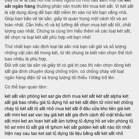
sắt ngân hàng
thường phân vân trước khi mua két sắt. Vì két sắt
là vật dụng dùng để bạn đặt niềm tin vào nó khi bạn vắng nhà.
Giúp bạn bảo vệ tài sản, giấy tờ quan trọng một cách tốt và an
toàn nhất. Cần hiểu rõ và kỹ lưỡng để chọn mua két sắt tốt, chất
lượng cao nhất. Chúng ta cùng tìm hiểu thêm về các loại két sắt,
để chọn ra loại két sắt phù hợp với bạn nhé!
Thứ nhất bạn xác định loại tài sản mà bạn cất giữ và số lượng
những vật cần để trong két, từ đó chúng ta biết nên chọn thể tích
bao nhiêu là phù hợp.
Đối với các tài sản và giấy tờ có giá trị cao thì nên chọn dòng két
sắt gia đình chuyên dùng chống trộm, có chống cháy với loại
ngân hàng điện tử và trọng lượng tối thiểu 100kg trở lên
Có thể bạn quan tâm:
két sắt văn phòng
ket sat gia dinh
mua két sắt
két sắt alpha
két
sắt giá bao nhiêu
giá tủ đựng hồ sơ
két sắt điện tử mini
két chống
cháy
tủ két sắt
tủ sắt nhỏ
mua két sắt ở đâu
cửa kho tiền
giá két
sắt mini
ket sat van tay
giá két sắt gia đình
cách đổ mật khẩu két
sắt mini
ket an toan
két sắt âm tường
tủ đựng hồ sơ văn phòng
tủ
hồ sơ mini
tủ sắt giá rẻ tphcm
két sắt golden
két sắt nào tốt nhất
hiện nay
cau tao ket sat
tủ đựng tài liệu bằng sắt
két sắt nhỏ