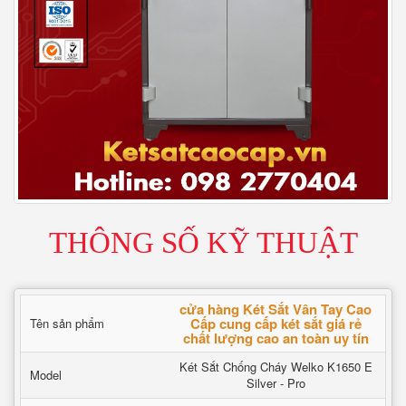
THÔNG SỐ KỸ THUẬT
cửa hàng Két Sắt Vân Tay Cao
Cấp cung cấp két sắt giá rẻ
Tên sản phẩm
chất lượng cao an toàn uy tín
Két Sắt Chống Cháy Welko K1650 E
Model
Silver - Pro