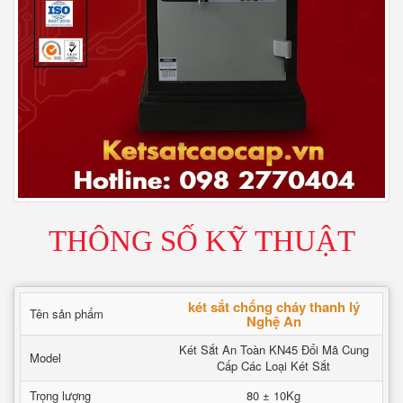
THÔNG SỐ KỸ THUẬT
két sắt chống cháy thanh lý
Tên sản phẩm
Nghệ An
Két Sắt An Toàn KN45 Đổi Mã Cung
Model
Cấp Các Loại Két Sắt
Trọng lượng
80 ± 10Kg