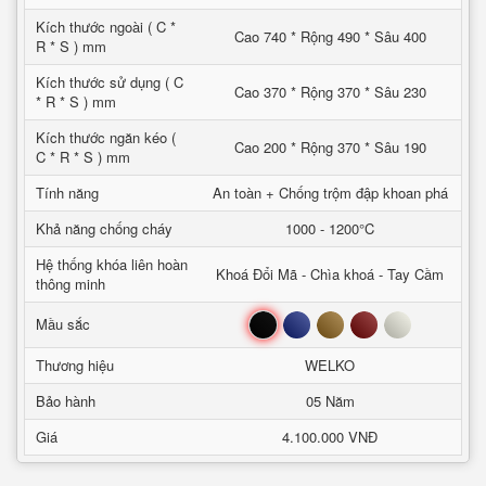
Kích thước ngoài ( C *
Cao 740 * Rộng 490 * Sâu 400
R * S ) mm
Kích thước sử dụng ( C
Cao 370 * Rộng 370 * Sâu 230
* R * S ) mm
Kích thước ngăn kéo (
Cao 200 * Rộng 370 * Sâu 190
C * R * S ) mm
Tính năng
An toàn + Chống trộm đập khoan phá
Khả năng chống cháy
1000 - 1200°C
Hệ thống khóa liên hoàn
Khoá Đổi Mã - Chìa khoá - Tay Cầm
thông minh
Đen
Xanh
Nâu
Đỏ
Trắng
Mầu sắc
Thương hiệu
WELKO
Bảo hành
05 Năm
Giá
4.100.000 VNĐ