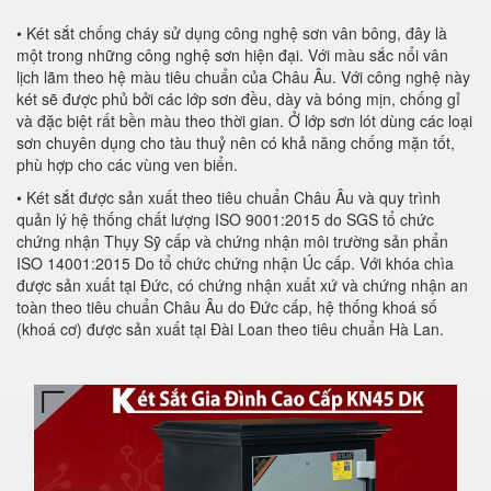
• Két sắt chống cháy sử dụng công nghệ sơn vân bông, đây là
một trong những công nghệ sơn hiện đại. Với màu sắc nổi vân
lịch lãm theo hệ màu tiêu chuẩn của Châu Âu. Với công nghệ này
két sẽ được phủ bởi các lớp sơn đều, dày và bóng mịn, chống gỉ
và đặc biệt rất bền màu theo thời gian. Ở lớp sơn lót dùng các loại
sơn chuyên dụng cho tàu thuỷ nên có khả năng chống mặn tốt,
phù hợp cho các vùng ven biển.
• Két sắt được sản xuất theo tiêu chuẩn Châu Âu và quy trình
quản lý hệ thống chất lượng ISO 9001:2015 do SGS tổ chức
chứng nhận Thụy Sỹ cấp và chứng nhận môi trường sản phẩn
ISO 14001:2015 Do tổ chức chứng nhận Úc cấp. Với khóa chìa
được sản xuất tại Đức, có chứng nhận xuất xứ và chứng nhận an
toàn theo tiêu chuẩn Châu Âu do Đức cấp, hệ thống khoá số
(khoá cơ) được sản xuất tại Đài Loan theo tiêu chuẩn Hà Lan.