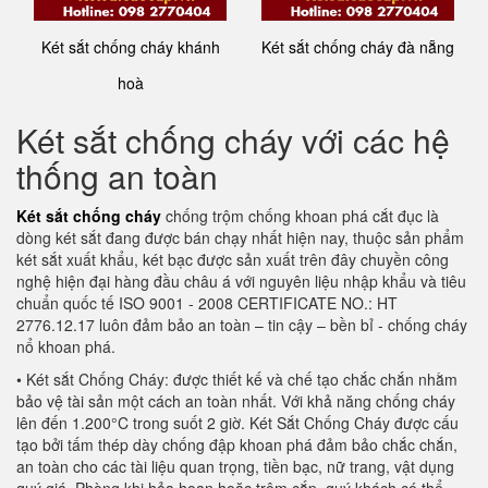
Két sắt chống cháy khánh
Két sắt chống cháy đà nẵng
hoà
Két sắt chống cháy với các hệ
thống an toàn
Két sắt chống cháy
chống trộm chống khoan phá cắt đục là
dòng két sắt đang được bán chạy nhất hiện nay, thuộc sản phẩm
két sắt xuất khẩu, két bạc được sản xuất trên đây chuyền công
nghệ hiện đại hàng đầu châu á với nguyên liệu nhập khẩu và tiêu
chuẩn quốc tế ISO 9001 - 2008 CERTIFICATE NO.: HT
2776.12.17 luôn đảm bảo an toàn – tin cậy – bền bỉ - chống cháy
nổ khoan phá.
• Két sắt Chống Cháy: được thiết kế và chế tạo chắc chắn nhằm
bảo vệ tài sản một cách an toàn nhất. Với khả năng chống cháy
lên đến 1.200°C trong suốt 2 giờ. Két Sắt Chống Cháy được cấu
tạo bởi tấm thép dày chống đập khoan phá đảm bảo chắc chắn,
an toàn cho các tài liệu quan trọng, tiền bạc, nữ trang, vật dụng