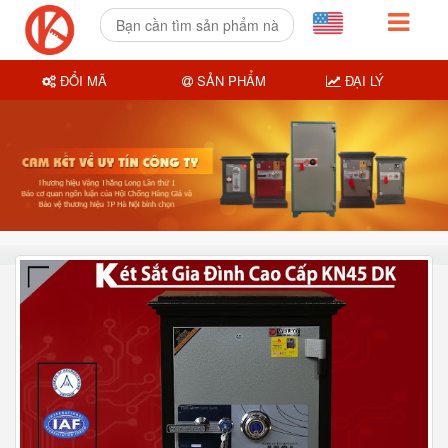
ĐỔI MÃ
SẢN PHẨM
ĐẠI LÝ