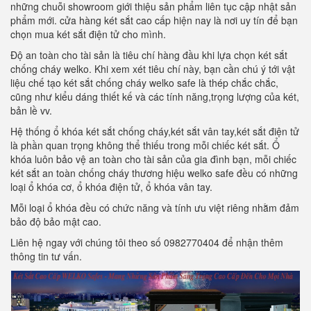
những chuỗi showroom giới thiệu sản phẩm liên tục cập nhật sản
phẩm mới. cửa hàng két sắt cao cấp hiện nay là nơi uy tín để bạn
chọn mua két sắt điện tử cho mình.
Độ an toàn cho tài sản là tiêu chí hàng đầu khi lựa chọn két sắt
chống cháy welko. Khi xem xét tiêu chí này, bạn cần chú ý tới vật
liệu chế tạo két sắt chống cháy welko safe là thép chắc chắc,
cũng như kiểu dáng thiết kế và các tính năng,trọng lượng của két,
bản lề vv.
Hệ thống ổ khóa két sắt chống cháy,két sắt vân tay,két sắt điện tử
là phần quan trọng không thể thiếu trong mỗi chiếc két sắt. Ổ
khóa luôn bảo vệ an toàn cho tài sản của gia đình bạn, mỗi chiếc
két sắt an toàn chống cháy thương hiệu welko safe đều có những
loại ổ khóa cơ, ổ khóa điện tử, ổ khóa vân tay.
Mỗi loại ổ khóa đều có chức năng và tính ưu việt riêng nhằm đảm
bảo độ bảo mật cao.
Liên hệ ngay với chúng tôi theo số 0982770404 để nhận thêm
thông tin tư vấn.