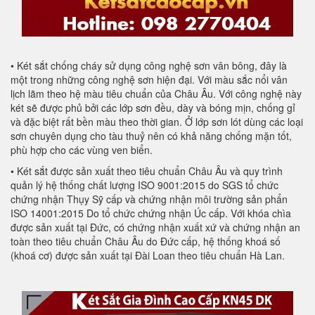
• Két sắt chống cháy sử dụng công nghệ sơn vân bông, đây là
một trong những công nghệ sơn hiện đại. Với màu sắc nổi vân
lịch lãm theo hệ màu tiêu chuẩn của Châu Âu. Với công nghệ này
két sẽ được phủ bởi các lớp sơn đều, dày và bóng mịn, chống gỉ
và đặc biệt rất bền màu theo thời gian. Ở lớp sơn lót dùng các loại
sơn chuyên dụng cho tàu thuỷ nên có khả năng chống mặn tốt,
phù hợp cho các vùng ven biển.
• Két sắt được sản xuất theo tiêu chuẩn Châu Âu và quy trình
quản lý hệ thống chất lượng ISO 9001:2015 do SGS tổ chức
chứng nhận Thụy Sỹ cấp và chứng nhận môi trường sản phẩn
ISO 14001:2015 Do tổ chức chứng nhận Úc cấp. Với khóa chìa
được sản xuất tại Đức, có chứng nhận xuất xứ và chứng nhận an
toàn theo tiêu chuẩn Châu Âu do Đức cấp, hệ thống khoá số
(khoá cơ) được sản xuất tại Đài Loan theo tiêu chuẩn Hà Lan.