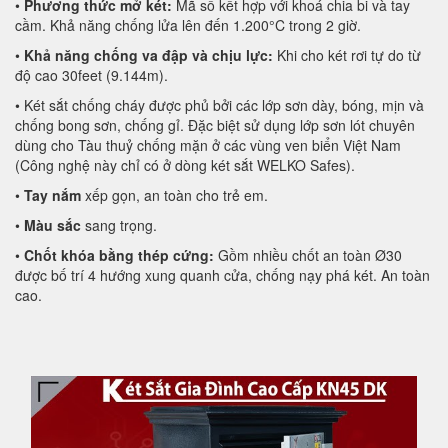
•
Phương thức mở két:
Mã số kết hợp với khoá chia bi và tay
cầm. Khả năng chống lửa lên đến 1.200°C trong 2 giờ.
•
Khả năng chống va đập và chịu lực:
Khi cho két rơi tự do từ
độ cao 30feet (9.144m).
• Két sắt chống cháy được phủ bởi các lớp sơn dày, bóng, mịn và
chống bong sơn, chống gỉ. Đặc biệt sử dụng lớp sơn lót chuyên
dùng cho Tàu thuỷ chống mặn ở các vùng ven biển Việt Nam
(Công nghệ này chỉ có ở dòng két sắt WELKO Safes).
•
Tay nắm
xếp gọn, an toàn cho trẻ em.
•
Màu sắc
sang trọng.
•
Chốt khóa bằng thép cứng:
Gồm nhiều chốt an toàn Ø30
được bố trí 4 hướng xung quanh cửa, chống nạy phá két. An toàn
cao.