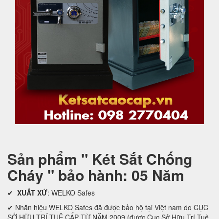
Sản phẩm " Két Sắt Chống
Cháy " bảo hành: 05 Năm
✔
XUẤT XỨ
: WELKO Safes
✔ Nhãn hiệu WELKO Safes đã được bảo hộ tại Việt nam do CỤC
SỞ HỮU TRÍ TUỆ CẤP TỪ NĂM 2009 (được Cục Sở Hữu Trí Tuệ