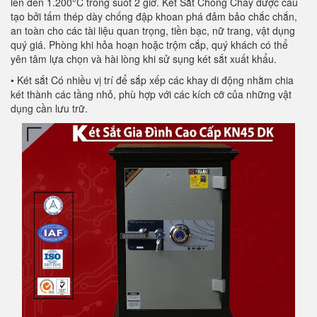
lên đến 1.200°C trong suốt 2 giờ. Két Sắt Chống Cháy được cấu
tạo bởi tấm thép dày chống đập khoan phá đảm bảo chắc chắn,
an toàn cho các tài liệu quan trọng, tiền bạc, nữ trang, vật dụng
quý giá. Phòng khi hỏa hoạn hoặc trộm cắp, quý khách có thể
yên tâm lựa chọn và hài lòng khi sử sụng két sắt xuất khẩu.
• Két sắt Có nhiều vị trí để sắp xếp các khay di động nhằm chia
két thành các tầng nhỏ, phù hợp với các kích cỡ của những vật
dụng cần lưu trữ.