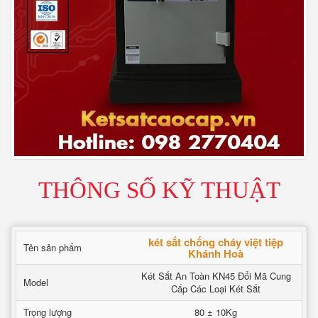
THÔNG SỐ KỸ THUẬT
két sắt chống cháy việt tiệp
Tên sản phẩm
Khánh Hoà
Két Sắt An Toàn KN45 Đổi Mã Cung
Model
Cấp Các Loại Két Sắt
Trọng lượng
80 ± 10Kg