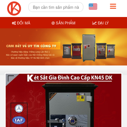
ĐỔI MÃ
SẢN PHẨM
ĐẠI LÝ