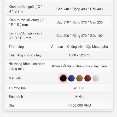
Kích thước ngoài ( C *
Cao 740 * Rộng 490 * Sâu 400
R * S ) mm
Kích thước sử dụng ( C
Cao 370 * Rộng 370 * Sâu 230
* R * S ) mm
Kích thước ngăn kéo (
Cao 200 * Rộng 370 * Sâu 190
C * R * S ) mm
Tính năng
An toàn + Chống trộm đập khoan phá
Khả năng chống cháy
1000 - 1200°C
Hệ thống khóa liên hoàn
Khoá Đổi Mã - Chìa khoá - Tay Cầm
thông minh
Đen
Xanh
Nâu
Đỏ
Trắng
Mầu sắc
Thương hiệu
WELKO
Bảo hành
05 Năm
Giá
4.100.000 VNĐ