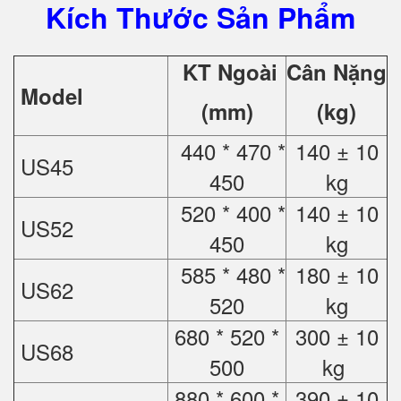
Kích Thước Sản Phẩm
KT Ngoài
Cân Nặng
Model
(mm)
(kg)
440 * 470 *
140 ± 10
US45
450
kg
520 * 400 *
140 ± 10
US52
450
kg
585 * 480 *
180 ± 10
US62
520
kg
680 * 520 *
300 ± 10
US68
500
kg
880 * 600 *
390 ± 10