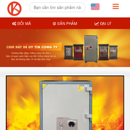
ĐỔI MÃ
SẢN PHẨM
ĐẠI LÝ