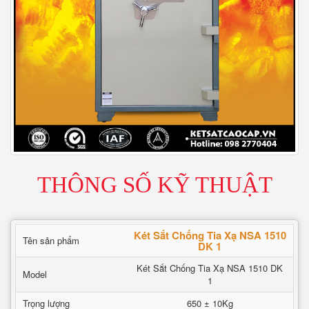
THÔNG SỐ KỸ THUẬT
Két Sắt Chống Tia Xạ NSA 1510
Tên sản phẩm
DK 1
Két Sắt Chống Tia Xạ NSA 1510 DK
Model
1
Trọng lượng
650 ± 10Kg