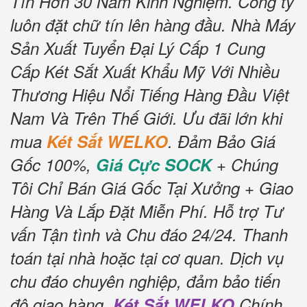
Tín Hơn 30 Năm Kinh Nghiệm.
Công ty
luôn đặt chữ tín lên hàng đầu.
Nhà Máy
Sản Xuất Tuyển Đại Lý Cấp 1 Cung
Cấp Két Sắt Xuất Khẩu Mỹ Với Nhiều
Thương Hiệu Nổi Tiếng Hàng Đầu Việt
Nam Và Trên Thế Giới.
Ưu đãi lớn khi
mua
Két Sắt WELKO
.
Đảm Bảo Giá
Gốc 100%,
Giá Cực SOCK
+ Chúng
Tôi Chỉ Bán Giá Gốc Tại Xưởng + Giao
Hàng Và Lắp Đặt Miễn Phí
.
Hỗ trợ Tư
vấn Tận tình và Chu đáo 24/24.
Thanh
toán tại nhà hoặc tại cơ quan.
Dịch vụ
chu đáo chuyên nghiệp, đảm bảo tiến
độ giao hàng.
Két Sắt WELKO
Chính