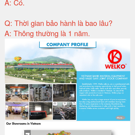
A:
Có
.
Q: T
hời gian bảo hành
là bao lâu?
A: Thông thường là 1 năm.