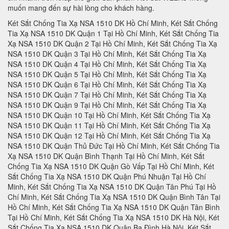
muốn mang đến sự hài lòng cho khách hàng.
Két Sắt Chống Tia Xạ NSA 1510 DK Hồ Chí Minh, Két Sắt Chống Tia Xạ NSA 1510 DK Quận 1 Tại Hồ Chí Minh, Két Sắt Chống Tia Xạ NSA 1510 DK Quận 2 Tại Hồ Chí Minh, Két Sắt Chống Tia Xạ NSA 1510 DK Quận 3 Tại Hồ Chí Minh, Két Sắt Chống Tia Xạ NSA 1510 DK Quận 4 Tại Hồ Chí Minh, Két Sắt Chống Tia Xạ NSA 1510 DK Quận 5 Tại Hồ Chí Minh, Két Sắt Chống Tia Xạ NSA 1510 DK Quận 6 Tại Hồ Chí Minh, Két Sắt Chống Tia Xạ NSA 1510 DK Quận 7 Tại Hồ Chí Minh, Két Sắt Chống Tia Xạ NSA 1510 DK Quận 9 Tại Hồ Chí Minh, Két Sắt Chống Tia Xạ NSA 1510 DK Quận 10 Tại Hồ Chí Minh, Két Sắt Chống Tia Xạ NSA 1510 DK Quận 11 Tại Hồ Chí Minh, Két Sắt Chống Tia Xạ NSA 1510 DK Quận 12 Tại Hồ Chí Minh, Két Sắt Chống Tia Xạ NSA 1510 DK Quận Thủ Đức Tại Hồ Chí Minh, Két Sắt Chống Tia Xạ NSA 1510 DK Quận Bình Thạnh Tại Hồ Chí Minh, Két Sắt Chống Tia Xạ NSA 1510 DK Quận Gò Vấp Tại Hồ Chí Minh, Két Sắt Chống Tia Xạ NSA 1510 DK Quận Phú Nhuận Tại Hồ Chí Minh, Két Sắt Chống Tia Xạ NSA 1510 DK Quận Tân Phú Tại Hồ Chí Minh, Két Sắt Chống Tia Xạ NSA 1510 DK Quận Bình Tân Tại Hồ Chí Minh, Két Sắt Chống Tia Xạ NSA 1510 DK Quận Tân Bình Tại Hồ Chí Minh, Két Sắt Chống Tia Xạ NSA 1510 DK Hà Nội, Két Sắt Chống Tia Xạ NSA 1510 DK Quận Ba Đình Hà Nội, Két Sắt Chống Tia Xạ NSA 1510 DK Quận Hoàn Kiếm Hà Nội, Két Sắt Chống Tia Xạ NSA 1510 DK Quận Hai Bà Trưng Hà Nội, Két Sắt Chống Tia Xạ NSA 1510 DK Quận Đống Đa Hà Nội, Két Sắt Chống Tia Xạ NSA 1510 DK Quận Tây Hồ Hà Nội, Két Sắt Chống Tia Xạ NSA 1510 DK Quận Đống Đa Hà Nội, Két Sắt Chống Tia Xạ NSA 1510 DK Quận Thanh Xuân Hà Nội, Két Sắt Chống Tia Xạ NSA 1510 DK Quận Hoàng Mai Hà Nội, Két Sắt Chống Tia Xạ NSA 1510 DK Quận Long Biên Hà Nội, Két Sắt Chống Tia Xạ NSA 1510 DK Quận Đống Đa Hà Nội, Két Sắt Chống Tia Xạ NSA 1510 DK Huyện Thanh Trì Hà Nội, Két Sắt Chống Tia Xạ NSA 1510 DK Huyện Gia Lâm Hà Nội, Két Sắt Chống Tia Xạ NSA 1510 DK Huyện Đông Anh Hà Nội, Két Sắt Chống Tia Xạ NSA 1510 DK Huyện Sóc Sơn Hà Nội, Két Sắt Chống Tia Xạ NSA 1510 DK Quận Hà Đông Hà Nội, Két Sắt Chống Tia Xạ NSA 1510 DK Thị xã Sơn Tây Hà Nội, Két Sắt Chống Tia Xạ NSA 1510 DK Huyện Ba Vì Hà Nội, Két Sắt Chống Tia Xạ NSA 1510 DK Huyện Phúc Thọ Hà Nội, Két Sắt Chống Tia Xạ NSA 1510 DK Huyện Thạch Thất Hà Nội, Két Sắt Chống Tia Xạ NSA 1510 DK Huyện Quốc Oai Hà Nội, Két Sắt Chống Tia Xạ NSA 1510 DK Huyện Chương Mỹ Hà Nội, Két Sắt Chống Tia Xạ NSA 1510 DK Huyện Đan Phượng Hà Nội, Két Sắt Chống Tia Xạ NSA 1510 DK Huyện Hoài Đức Hà Nội, Két Sắt Chống Tia Xạ NSA 1510 DK Huyện Thanh Oai Hà Nội, Két Sắt Chống Tia Xạ NSA 1510 DK Huyện Mỹ Đức Hà Nội, Két Sắt Chống Tia Xạ NSA 1510 DK Huyện Ứng Hoà Hà Nội, Két Sắt Chống Tia Xạ NSA 1510 DK Huyện Thường Tín Hà Nội, Két Sắt Chống Tia Xạ NSA 1510 DK Huyện Phú Xuyên Hà Nội, Két Sắt Chống Tia Xạ NSA 1510 DK Huyện Mê Linh Hà Nội, Két Sắt Chống Tia Xạ NSA 1510 DK Quận Nam Từ Liên Hà Nội, Két Sắt Chống Tia Xạ NSA 1510 DK An Giang, Két Sắt Chống Tia Xạ NSA 1510 DK Thành phố Long Xuyên Tỉnh An Giang, Két Sắt Chống Tia Xạ NSA 1510 DK Thành phố Châu Đốc Tỉnh An Giang, Két Sắt Chống Tia Xạ NSA 1510 DK Huyện An Phú Tỉnh An Giang, Két Sắt Chống Tia Xạ NSA 1510 DK Thị xã Tân Châu, Két Sắt Chống Tia Xạ NSA 1510 DK Huyện Phú Tân, Két Sắt Chống Tia Xạ NSA 1510 DK Huyện Châu Phú, Két Sắt Chống Tia Xạ NSA 1510 DK Huyện Tịnh Biên, Két Sắt Chống Tia Xạ NSA 1510 DK Huyện Tri Tôn, Két Sắt Chống Tia Xạ NSA 1510 DK Huyện Châu Thành Tỉnh An Giang, Két Sắt Chống Tia Xạ NSA 1510 DK Huyện Chợ Mới Tỉnh An Giang, Két Sắt Chống Tia Xạ NSA 1510 DK Huyện Thoại Sơn Tỉnh An Giang, Két Sắt Chống Tia Xạ NSA 1510 DK Vũng Tàu, Két Sắt Chống Tia Xạ NSA 1510 DK Thành phố Vũng Tàu Tại Bà Rịa - Vũng Tàu, Két Sắt Chống Tia Xạ NSA 1510 DK Thành phố Bà Rịa Tại Bà Rịa - Vũng Tàu, Két Sắt Chống Tia Xạ NSA 1510 DK Huyện Châu Đức Tại Bà Rịa - Vũng Tàu, Két Sắt Chống Tia Xạ NSA 1510 DK Huyện Xuyên Mộc Tại Bà Rịa - Vũng Tàu, Két Sắt Chống Tia Xạ NSA 1510 DK Huyện Long Điền Tại Bà Rịa - Két Sắt Chống Tia Xạ NSA 1510 DK Cần Thơ, Két Sắt Chống Tia Xạ NSA 1510 DK Tại Thành phố Cần Thơ Tỉnh Cần Thơ, Két Sắt Chống Tia Xạ NSA 1510 DK Tại Quận Ninh Kiều Tỉnh Cần Thơ, Két Sắt Chống Tia Xạ NSA 1510 DK Tại Quận Ô Môn Tỉnh Cần Thơ, Két Sắt Chống Tia Xạ NSA 1510 DK Tại Quận Bình Thuỷ Tỉnh Cần Thơ, Két Sắt Chống Tia Xạ NSA 1510 DK Tại Quận Cái Răng Tỉnh Cần Thơ, Két Sắt Chống Tia Xạ NSA 1510 DK Tại Quận Thốt Nốt Tỉnh Cần Thơ, Két Sắt Chống Tia Xạ NSA 1510 DK Tại Huyện Vĩnh Thạnh Tỉnh Cần Thơ, Két Sắt Chống Tia Xạ NSA 1510 DK Tại Huyện Cờ Đỏ Tỉnh Cần Thơ, Két Sắt Chống Tia Xạ NSA 1510 DK Tại Huyện Phong Điền Tỉnh Cần Thơ, Két Sắt Chống Tia Xạ NSA 1510 DK Tại Huyện Thới Lai Tỉnh Cần Thơ, Két Sắt Chống Tia Xạ NSA 1510 DK Đà Nẵng, Két Sắt Chống Tia Xạ NSA 1510 DK Tại Thành phố Đà Nẵng Tỉnh Đà Nẵng, Két Sắt Chống Tia Xạ NSA 1510 DK Tại Quận Liên Chiểu Tỉnh Đà Nẵng, Két Sắt Chống Tia Xạ NSA 1510 DK Tại Quận Thanh Khê Tỉnh Đà Nẵng, Két Sắt Chống Tia Xạ NSA 1510 DK Tại Quận Hải Châu Tỉnh Đà Nẵng, Két Sắt Chống Tia Xạ NSA 1510 DK Tại Quận Sơn Trà Tỉnh Đà Nẵng, Két Sắt Chống Tia Xạ NSA 1510 DK Tại Quận Ngũ Hành Sơn Tỉnh Đà Nẵng, Két Sắt Chống Tia Xạ NSA 1510 DK Tại Quận Cẩm Lệ Tỉnh Đà Nẵng, Két Sắt Chống Tia Xạ NSA 1510 DK TạiHuyện Hòa Vang Tỉnh Đà Nẵng, Két Sắt Chống Tia Xạ NSA 1510 DK Đắk Lắk, Két Sắt Chống Tia Xạ NSA 1510 DK Tại Thành phố Buôn Ma Thuột Tỉnh Đắk Lắk, Két Sắt Chống Tia Xạ NSA 1510 DK Tại Thị xã Buôn Hồ Tỉnh Đắk Lắk, Két Sắt Chống Tia Xạ NSA 1510 DK Tại Huyện Buôn Đôn Tỉnh Đắk Lắk, Két Sắt Chống Tia Xạ NSA 1510 DK Tại Huyện Cư Kuin Tỉnh Đắk Lắk, Két Sắt Chống Tia Xạ NSA 1510 DK Tại Huyện Cư M’gar Tỉnh Đắk Lắk, Két Sắt Chống Tia Xạ NSA 1510 DK Tại Huyện Ea H’leo Tỉnh Đắk Lắk, Két Sắt Chống Tia Xạ NSA 1510 DK Tại Huyện Ea Kar Tỉnh Đắk Lắk, Két Sắt Chống Tia Xạ NSA 1510 DK Tại Huyện Ea Súp Tỉnh Đắk Lắk, Két Sắt Chống Tia Xạ NSA 1510 DK Tại Huyện Krông Ana Tỉnh Đắk Lắk, Két Sắt Chống Tia Xạ NSA 1510 DK Tại Huyện Krông Bông Tỉnh Đắk Lắk, Két Sắt Chống Tia Xạ NSA 1510 DK Tại Huyện Krông Búk Tỉnh Đắk Lắk, Két Sắt Chống Tia Xạ NSA 1510 DK Tại Huyện Krông Năng Tỉnh Đắk Lắk, Két Sắt Chống Tia Xạ NSA 1510 DK Tại Huyện Krông Pắk Tỉnh Đắk Lắk, Két Sắt Chống Tia Xạ NSA 1510 DK Tại Huyện Lắk Tỉnh Đắk Lắk, Két Sắt Chống Tia Xạ NSA 1510 DK Tại Huyện M’Đrắk Tỉnh Đắk Lắk, Két Sắt Chống Tia Xạ NSA 1510 DK Đắk Nông, Két Sắt Chống Tia Xạ NSA 1510 DK Tại Thành phố Gia Nghĩa Tỉnh Đắk Nông, Két Sắt Chống Tia Xạ NSA 1510 DK Tại Huyện Cư Jút Tỉnh Đắk Nông, Két Sắt Chống Tia Xạ NSA 1510 DK Tại Huyện Đắk Glong Tỉnh Đắk Nông, Két Sắt Chống Tia Xạ NSA 1510 DK Tại Huyện Đắk Mil Tỉnh Đắk Nông, Két Sắt Chống Tia Xạ NSA 1510 DK Tại Huyện Đắk R’lấp Tỉnh Đắk Nông, Két Sắt Chống Tia Xạ NSA 1510 DK Tại Huyện Đắk Song Tỉnh Đắk Nông, Két Sắt Chống Tia Xạ NSA 1510 DK Tại Huyện Krông Nô Tỉnh Đắk Nông, Két Sắt Chống Tia Xạ NSA 1510 DK Tại Huyện Tuy Đức Tỉnh Đắk Nông, Két Sắt Chống Tia Xạ NSA 1510 DK Đồng Nai, Két Sắt Chống Tia Xạ NSA 1510 DK Tại Thành phố Biên Hòa Tỉnh Đồng Nai, Két Sắt Chống Tia Xạ NSA 1510 DK Tại Thành phố Long Khánh Tỉnh Đồng Nai, Két Sắt Chống Tia Xạ NSA 1510 DK Tại Huyện Cẩm Mỹ Tỉnh Đồng Nai, Két Sắt Chống Tia Xạ NSA 1510 DK Tại Huyện Định Quán Tỉnh Đồng Nai, Két Sắt Chống Tia Xạ NSA 1510 DK Tại Huyện Long Thành Tỉnh Đồng Nai, Két Sắt Chống Tia Xạ NSA 1510 DK Tại Huyện Nhơn Trạch Tỉnh Đồng Nai, Két Sắt Chống Tia Xạ NSA 1510 DK Tại Huyện Tân Phú Tỉnh Đồng Nai, Két Sắt Chống Tia Xạ NSA 1510 DK Tại Huyện Thống Nhất Tỉnh Đồng Nai, Két Sắt Chống Tia Xạ NSA 1510 DK Tại Huyện Trảng Bom Tỉnh Đồng Nai, Két Sắt Chống Tia Xạ NSA 1510 DK Tại Huyện Vĩnh Cửu Tỉnh Đồng Nai, Két Sắt Chống Tia Xạ NSA 1510 DK Tại Huyện Xuân Lộc Tỉnh Đồng Nai, Két Sắt Chống Tia Xạ NSA 1510 DK Biên Hòa, Két Sắt Chống Tia Xạ NSA 1510 DK Đồng Tháp, Két Sắt Chống Tia Xạ NSA 1510 DK Tại Thành phố Cao Lãnh Tỉnh Đồng Tháp, Két Sắt Chống Tia Xạ NSA 1510 DK Tại Thành phố Sa Đéc Tỉnh Đồng Tháp, Két Sắt Chống Tia Xạ NSA 1510 DK Tại Thị xã Hồng Ngự Tỉnh Đồng Tháp, Két Sắt Chống Tia Xạ NSA 1510 DK Tại Huyện Cao Lãnh Tỉnh Đồng Tháp, Két Sắt Chống Tia Xạ NSA 1510 DK Tại Huyện Châu Thành Tỉnh Đồng Tháp, Két Sắt Chống Tia Xạ NSA 1510 DK Tại Huyện Hồng Ngự Tỉnh Đồng Tháp, Két Sắt Chống Tia Xạ NSA 1510 DK Tại Huyện Lai Vung Tỉnh Đồng Tháp, Két Sắt Chống Tia Xạ NSA 1510 DK Tại Huyện Lấp Vò Tỉnh Đồng Tháp, Két Sắt Chống Tia Xạ NSA 1510 DK Tại Huyện Tam Nông Tỉnh Đồng Tháp, Két Sắt Chống Tia Xạ NSA 1510 DK Tại Huyện Tân Hồng Tỉnh Đồng Tháp, Két Sắt Chống Tia Xạ NSA 1510 DK Tại Huyện Thanh Bình Tỉnh Đồng Tháp, Két Sắt Chống Tia Xạ NSA 1510 DK Tại Huyện Tháp Mười Tỉnh Đồng Tháp, Két Sắt Chống Tia Xạ NSA 1510 DK Tại Thành phố Điện Biên Phủ Tỉnh Điện Biên, Két Sắt Chống Tia Xạ NSA 1510 DK Tại Thị xã Mường Lay Tỉnh Điện Biên, Két Sắt Chống Tia Xạ NSA 1510 DK Tại Huyện Điện Biên Tỉnh Điện Biên, Két Sắt Chống Tia Xạ NSA 1510 DK Tại Huyện Điện Biên Đông Tỉnh Điện Biên, Két Sắt Chống Tia Xạ NSA 1510 DK Tại Huyện Mường Ảng Tỉnh Điện Biên, Két Sắt Chống Tia Xạ NSA 1510 DK Tại Huyện Mường Chà Tỉnh Điện Biên, Két Sắt Chống Tia Xạ NSA 1510 DK Tại Huyện Mường Nhé Tỉnh Điện Biên, Két Sắt Chống Tia Xạ NSA 1510 DK Tại Huyện Nậm Pồ Tỉnh Điện Biên, Két Sắt Chống Tia Xạ NSA 1510 DK Tại Huyện Tủa Chùa Tỉnh Điện Biên, Két Sắt Chống Tia Xạ NSA 1510 DK Tại Huyện Tuần Giáo Tỉnh Điện Biên, Két Sắt Chống Tia Xạ NSA 1510 DK Điện Biên, Két Sắt Chống Tia Xạ NSA 1510 DK Gia Lai, Két Sắt Chống Tia Xạ NSA 1510 DK Tại Thành phố Pleiku Tỉnh Gia Lai, Két Sắt Chống Tia Xạ NSA 1510 DK Tại Thị xã An Khê Tỉnh Gia Lai, Két Sắt Chống Tia Xạ NSA 1510 DK Tại Thị xã Ayun Pa Tỉnh Gia Lai, Két Sắt Chống Tia Xạ NSA 1510 DK Tại Huyện Chư Păh Tỉnh Gia Lai, Két Sắt Chống Tia Xạ NSA 1510 DK Tại Huyện Chư Prông Tỉnh Gia Lai, Két Sắt Chống Tia Xạ NSA 1510 DK Tại Huyện Chư Pưh Tỉnh Gia Lai, Két Sắt Chống Tia Xạ NSA 1510 DK Tại Huyện Chư Sê Tỉnh Gia Lai, Két Sắt Chống Tia Xạ NSA 1510 DK Tại Huyện Đắk Đoa Tỉnh Gia Lai, Két Sắt Chống Tia Xạ NSA 1510 DK Tại Huyện Đak Pơ Tỉnh Gia Lai, Két Sắt Chống Tia Xạ NSA 1510 DK Tại Huyện Đức Cơ Tỉnh Gia Lai, Két Sắt Chống Tia Xạ NSA 1510 DK Tại Huyện Ia Grai Tỉnh