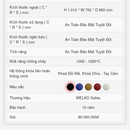
Kích thước ngoài ( C *
H 1.510 * W 750 * D 650 mm
R * S ) mm
Kích thước sử dụng ( C
An Toàn Bảo Mật Tuyệt Đối
* R * S ) mm
Kích thước ngăn kéo (
An Toàn Bảo Mật Tuyệt Đối
C * R * S ) mm
Tính năng
An Toàn Bảo Mật Tuyệt Đối
Khả năng chống cháy
1000 - 1200°C
Hệ thống khóa liên hoàn
Khoá Đổi Mã, Khóa Chìa - Tay Cầm
thông minh
Đen
Xanh
Nâu
Đỏ
Trắng
Mầu sắc
Thương hiệu
WELKO Safes
Bảo hành
10 năm
Giá
85.000.000đ