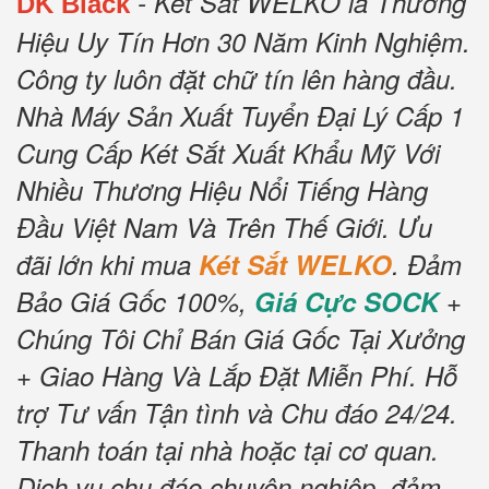
- Két Sắt WELKO là Thương
DK Black
Hiệu Uy Tín Hơn 30 Năm Kinh Nghiệm.
Công ty luôn đặt chữ tín lên hàng đầu.
Nhà Máy Sản Xuất Tuyển Đại Lý Cấp 1
Cung Cấp Két Sắt Xuất Khẩu Mỹ Với
Nhiều Thương Hiệu Nổi Tiếng Hàng
Đầu Việt Nam Và Trên Thế Giới.
Ưu
đãi lớn khi mua
Két Sắt WELKO
.
Đảm
Bảo Giá Gốc 100%,
Giá Cực SOCK
+
Chúng Tôi Chỉ Bán Giá Gốc Tại Xưởng
+ Giao Hàng Và Lắp Đặt Miễn Phí
.
Hỗ
trợ Tư vấn Tận tình và Chu đáo 24/24.
Thanh toán tại nhà hoặc tại cơ quan.
Dịch vụ chu đáo chuyên nghiệp, đảm