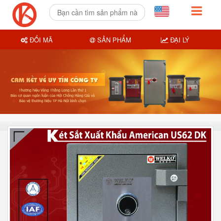
ĐỔI MÃ
SẢN PHẨM
ĐẠI LÝ