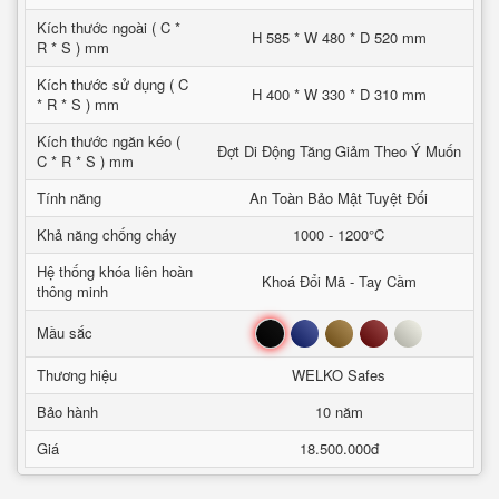
Kích thước ngoài ( C *
H 585 * W 480 * D 520 mm
R * S ) mm
Kích thước sử dụng ( C
H 400 * W 330 * D 310 mm
* R * S ) mm
Kích thước ngăn kéo (
Đợt Di Động Tăng Giảm Theo Ý Muốn
C * R * S ) mm
Tính năng
An Toàn Bảo Mật Tuyệt Đối
Khả năng chống cháy
1000 - 1200°C
Hệ thống khóa liên hoàn
Khoá Đổi Mã - Tay Cầm
thông minh
Đen
Xanh
Nâu
Đỏ
Trắng
Mầu sắc
Thương hiệu
WELKO Safes
Bảo hành
10 năm
Giá
18.500.000đ