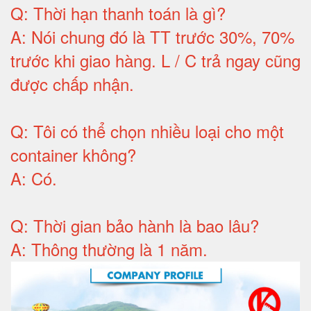
Q:
Thời hạn thanh toán là gì
?
A:
Nói chung đó là TT trước 30%, 70%
trước khi giao hàng.
L / C trả ngay cũng
được chấp nhận
.
Q:
Tôi có thể chọn nhiều loại cho một
container không
?
A:
Có
.
Q: T
hời gian bảo hành
là bao lâu?
A: Thông thường là 1 năm.