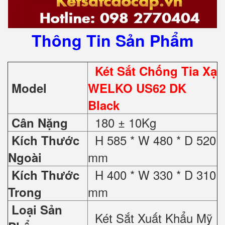
Thông Tin Sản Phẩm
Két Sắt Chống Tia Xạ
Model
WELKO US62 DK
Black
180 ± 10Kg
Cân Nặng
H 585 * W 480 * D 520
Kích Thước
mm
Ngoài
H 400 * W 330 * D 310
Kích Thước
mm
Trong
Loại Sản
Két Sắt Xuất Khẩu Mỹ