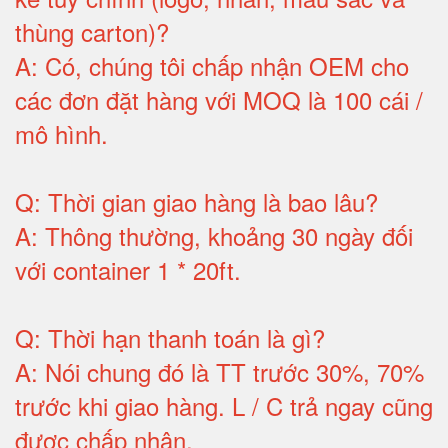
thùng carton)
?
A:
Có, chúng tôi chấp nhận OEM cho
các đơn đặt hàng với MOQ là 100 cái /
mô hình
.
Q:
Thời gian giao hàng là bao lâu
?
A:
Thông thường, khoảng 30 ngày đối
với container 1 * 20ft
.
Q:
Thời hạn thanh toán là gì
?
A:
Nói chung đó là TT trước 30%, 70%
trước khi giao hàng.
L / C trả ngay cũng
được chấp nhận
.