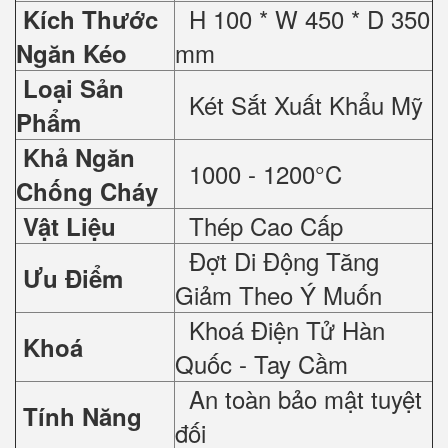
H 100 * W 450 * D 350
Kích Thước
mm
Ngăn Kéo
Loại Sản
Két Sắt Xuất Khẩu Mỹ
Phẩm
Khả Ngăn
1000 - 1200°C
Chống Cháy
Thép Cao Cấp
Vật Liệu
Đợt Di Động Tăng
Ưu Điểm
Giảm Theo Ý Muốn
Khoá Điện Tử Hàn
Khoá
Quốc - Tay Cầm
An toàn bảo mật tuyệt
Tính Năng
đối