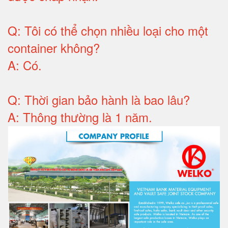
Q:
Tôi có thể chọn nhiều loại cho một
container không
?
A:
Có
.
Q: T
hời gian bảo hành
là bao lâu?
A: Thông thường là 1 năm.