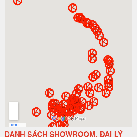
DANH SÁCH SHOWROOM, ĐẠI LÝ