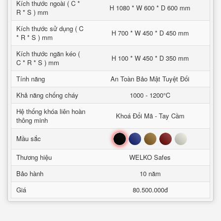
Kích thước ngoài ( C *
H 1080 * W 600 * D 600 mm
R * S ) mm
Kích thước sử dụng ( C
H 700 * W 450 * D 450 mm
* R * S ) mm
Kích thước ngăn kéo (
H 100 * W 450 * D 350 mm
C * R * S ) mm
Tính năng
An Toàn Bảo Mật Tuyệt Đối
Khả năng chống cháy
1000 - 1200°C
Hệ thống khóa liên hoàn
Khoá Đổi Mã - Tay Cầm
thông minh
Đen
Xanh
Nâu
Đỏ
Trắng
Mầu sắc
Thương hiệu
WELKO Safes
Bảo hành
10 năm
Giá
80.500.000đ