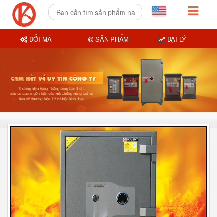
ĐỔI MÃ
SẢN PHẨM
ĐẠI LÝ