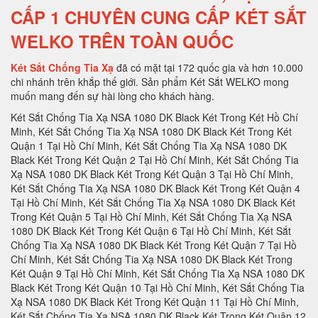
CẤP 1 CHUYÊN CUNG CẤP KÉT SẮT
WELKO TRÊN TOÀN QUỐC
Két Sắt Chống Tia Xạ
đã có mặt tại 172 quốc gia và hơn 10.000
chi nhánh trên khắp thế giới. Sản phẩm Két Sắt WELKO mong
muốn mang đến sự hài lòng cho khách hàng.
Két Sắt Chống Tia Xạ NSA 1080 DK Black Két Trong Két Hồ Chí Minh, Két Sắt Chống Tia Xạ NSA 1080 DK Black Két Trong Két Quận 1 Tại Hồ Chí Minh, Két Sắt Chống Tia Xạ NSA 1080 DK Black Két Trong Két Quận 2 Tại Hồ Chí Minh, Két Sắt Chống Tia Xạ NSA 1080 DK Black Két Trong Két Quận 3 Tại Hồ Chí Minh, Két Sắt Chống Tia Xạ NSA 1080 DK Black Két Trong Két Quận 4 Tại Hồ Chí Minh, Két Sắt Chống Tia Xạ NSA 1080 DK Black Két Trong Két Quận 5 Tại Hồ Chí Minh, Két Sắt Chống Tia Xạ NSA 1080 DK Black Két Trong Két Quận 6 Tại Hồ Chí Minh, Két Sắt Chống Tia Xạ NSA 1080 DK Black Két Trong Két Quận 7 Tại Hồ Chí Minh, Két Sắt Chống Tia Xạ NSA 1080 DK Black Két Trong Két Quận 9 Tại Hồ Chí Minh, Két Sắt Chống Tia Xạ NSA 1080 DK Black Két Trong Két Quận 10 Tại Hồ Chí Minh, Két Sắt Chống Tia Xạ NSA 1080 DK Black Két Trong Két Quận 11 Tại Hồ Chí Minh, Két Sắt Chống Tia Xạ NSA 1080 DK Black Két Trong Két Quận 12 Tại Hồ Chí Minh, Két Sắt Chống Tia Xạ NSA 1080 DK Black Két Trong Két Quận Thủ Đức Tại Hồ Chí Minh, Két Sắt Chống Tia Xạ NSA 1080 DK Black Két Trong Két Quận Bình Thạnh Tại Hồ Chí Minh, Két Sắt Chống Tia Xạ NSA 1080 DK Black Két Trong Két Quận Gò Vấp Tại Hồ Chí Minh, Két Sắt Chống Tia Xạ NSA 1080 DK Black Két Trong Két Quận Phú Nhuận Tại Hồ Chí Minh, Két Sắt Chống Tia Xạ NSA 1080 DK Black Két Trong Két Quận Tân Phú Tại Hồ Chí Minh, Két Sắt Chống Tia Xạ NSA 1080 DK Black Két Trong Két Quận Bình Tân Tại Hồ Chí Minh, Két Sắt Chống Tia Xạ NSA 1080 DK Black Két Trong Két Quận Tân Bình Tại Hồ Chí Minh, Két Sắt Chống Tia Xạ NSA 1080 DK Black Két Trong Két Hà Nội, Két Sắt Chống Tia Xạ NSA 1080 DK Black Két Trong Két Quận Ba Đình Hà Nội, Két Sắt Chống Tia Xạ NSA 1080 DK Black Két Trong Két Quận Hoàn Kiếm Hà Nội, Két Sắt Chống Tia Xạ NSA 1080 DK Black Két Trong Két Quận Hai Bà Trưng Hà Nội, Két Sắt Chống Tia Xạ NSA 1080 DK Black Két Trong Két Quận Đống Đa Hà Nội, Két Sắt Chống Tia Xạ NSA 1080 DK Black Két Trong Két Quận Tây Hồ Hà Nội, Két Sắt Chống Tia Xạ NSA 1080 DK Black Két Trong Két Quận Đống Đa Hà Nội, Két Sắt Chống Tia Xạ NSA 1080 DK Black Két Trong Két Quận Thanh Xuân Hà Nội, Két Sắt Chống Tia Xạ NSA 1080 DK Black Két Trong Két Quận Hoàng Mai Hà Nội, Két Sắt Chống Tia Xạ NSA 1080 DK Black Két Trong Két Quận Long Biên Hà Nội, Két Sắt Chống Tia Xạ NSA 1080 DK Black Két Trong Két Quận Đống Đa Hà Nội, Két Sắt Chống Tia Xạ NSA 1080 DK Black Két Trong Két Huyện Thanh Trì Hà Nội, Két Sắt Chống Tia Xạ NSA 1080 DK Black Két Trong Két Huyện Gia Lâm Hà Nội, Két Sắt Chống Tia Xạ NSA 1080 DK Black Két Trong Két Huyện Đông Anh Hà Nội, Két Sắt Chống Tia Xạ NSA 1080 DK Black Két Trong Két Huyện Sóc Sơn Hà Nội, Két Sắt Chống Tia Xạ NSA 1080 DK Black Két Trong Két Quận Hà Đông Hà Nội, Két Sắt Chống Tia Xạ NSA 1080 DK Black Két Trong Két Thị xã Sơn Tây Hà Nội, Két Sắt Chống Tia Xạ NSA 1080 DK Black Két Trong Két Huyện Ba Vì Hà Nội, Két Sắt Chống Tia Xạ NSA 1080 DK Black Két Trong Két Huyện Phúc Thọ Hà Nội, Két Sắt Chống Tia Xạ NSA 1080 DK Black Két Trong Két Huyện Thạch Thất Hà Nội, Két Sắt Chống Tia Xạ NSA 1080 DK Black Két Trong Két Huyện Quốc Oai Hà Nội, Két Sắt Chống Tia Xạ NSA 1080 DK Black Két Trong Két Huyện Chương Mỹ Hà Nội, Két Sắt Chống Tia Xạ NSA 1080 DK Black Két Trong Két Huyện Đan Phượng Hà Nội, Két Sắt Chống Tia Xạ NSA 1080 DK Black Két Trong Két Huyện Hoài Đức Hà Nội, Két Sắt Chống Tia Xạ NSA 1080 DK Black Két Trong Két Huyện Thanh Oai Hà Nội, Két Sắt Chống Tia Xạ NSA 1080 DK Black Két Trong Két Huyện Mỹ Đức Hà Nội, Két Sắt Chống Tia Xạ NSA 1080 DK Black Két Trong Két Huyện Ứng Hoà Hà Nội, Két Sắt Chống Tia Xạ NSA 1080 DK Black Két Trong Két Huyện Thường Tín Hà Nội, Két Sắt Chống Tia Xạ NSA 1080 DK Black Két Trong Két Huyện Phú Xuyên Hà Nội, Két Sắt Chống Tia Xạ NSA 1080 DK Black Két Trong Két Huyện Mê Linh Hà Nội, Két Sắt Chống Tia Xạ NSA 1080 DK Black Két Trong Két Quận Nam Từ Liên Hà Nội, Két Sắt Chống Tia Xạ NSA 1080 DK Black Két Trong Két An Giang, Két Sắt Chống Tia Xạ NSA 1080 DK Black Két Trong Két Thành phố Long Xuyên Tỉnh An Giang, Két Sắt Chống Tia Xạ NSA 1080 DK Black Két Trong Két Thành phố Châu Đốc Tỉnh An Giang, Két Sắt Chống Tia Xạ NSA 1080 DK Black Két Trong Két Huyện An Phú Tỉnh An Giang, Két Sắt Chống Tia Xạ NSA 1080 DK Black Két Trong Két Thị xã Tân Châu, Két Sắt Chống Tia Xạ NSA 1080 DK Black Két Trong Két Huyện Phú Tân, Két Sắt Chống Tia Xạ NSA 1080 DK Black Két Trong Két Huyện Châu Phú, Két Sắt Chống Tia Xạ NSA 1080 DK Black Két Trong Két Huyện Tịnh Biên, Két Sắt Chống Tia Xạ NSA 1080 DK Black Két Trong Két Huyện Tri Tôn, Két Sắt Chống Tia Xạ NSA 1080 DK Black Két Trong Két Huyện Châu Thành Tỉnh An Giang, Két Sắt Chống Tia Xạ NSA 1080 DK Black Két Trong Két Huyện Chợ Mới Tỉnh An Giang, Két Sắt Chống Tia Xạ NSA 1080 DK Black Két Trong Két Huyện Thoại Sơn Tỉnh An Giang, Két Sắt Chống Tia Xạ NSA 1080 DK Black Két Trong Két Vũng Tàu, Két Sắt Chống Tia Xạ NSA 1080 DK Black Két Trong Két Thành phố Vũng Tàu Tại Bà Rịa - Vũng Tàu, Két Sắt Chống Tia Xạ NSA 1080 DK Black Két Trong Két Thành phố Bà Rịa Tại Bà Rịa - Vũng Tàu, Két Sắt Chống Tia Xạ NSA 1080 DK Black Két Trong Két Huyện Châu Đức Tại Bà Rịa - Vũng Tàu, Két Sắt Chống Tia Xạ NSA 1080 DK Black Két Trong Két Huyện Xuyên Mộc Tại Bà Rịa - Vũng Tàu, Két Sắt Chống Tia Xạ NSA 1080 DK Black Két Trong Két Huyện Long Điền Tại Bà Rịa - Két Sắt Chống Tia Xạ NSA 1080 DK Black Két Trong Két Cần Thơ, Két Sắt Chống Tia Xạ NSA 1080 DK Black Két Trong Két Tại Thành phố Cần Thơ Tỉnh Cần Thơ, Két Sắt Chống Tia Xạ NSA 1080 DK Black Két Trong Két Tại Quận Ninh Kiều Tỉnh Cần Thơ, Két Sắt Chống Tia Xạ NSA 1080 DK Black Két Trong Két Tại Quận Ô Môn Tỉnh Cần Thơ, Két Sắt Chống Tia Xạ NSA 1080 DK Black Két Trong Két Tại Quận Bình Thuỷ Tỉnh Cần Thơ, Két Sắt Chống Tia Xạ NSA 1080 DK Black Két Trong Két Tại Quận Cái Răng Tỉnh Cần Thơ, Két Sắt Chống Tia Xạ NSA 1080 DK Black Két Trong Két Tại Quận Thốt Nốt Tỉnh Cần Thơ, Két Sắt Chống Tia Xạ NSA 1080 DK Black Két Trong Két Tại Huyện Vĩnh Thạnh Tỉnh Cần Thơ, Két Sắt Chống Tia Xạ NSA 1080 DK Black Két Trong Két Tại Huyện Cờ Đỏ Tỉnh Cần Thơ, Két Sắt Chống Tia Xạ NSA 1080 DK Black Két Trong Két Tại Huyện Phong Điền Tỉnh Cần Thơ, Két Sắt Chống Tia Xạ NSA 1080 DK Black Két Trong Két Tại Huyện Thới Lai Tỉnh Cần Thơ, Két Sắt Chống Tia Xạ NSA 1080 DK Black Két Trong Két Đà Nẵng, Két Sắt Chống Tia Xạ NSA 1080 DK Black Két Trong Két Tại Thành phố Đà Nẵng Tỉnh Đà Nẵng, Két Sắt Chống Tia Xạ NSA 1080 DK Black Két Trong Két Tại Quận Liên Chiểu Tỉnh Đà Nẵng, Két Sắt Chống Tia Xạ NSA 1080 DK Black Két Trong Két Tại Quận Thanh Khê Tỉnh Đà Nẵng, Két Sắt Chống Tia Xạ NSA 1080 DK Black Két Trong Két Tại Quận Hải Châu Tỉnh Đà Nẵng, Két Sắt Chống Tia Xạ NSA 1080 DK Black Két Trong Két Tại Quận Sơn Trà Tỉnh Đà Nẵng, Két Sắt Chống Tia Xạ NSA 1080 DK Black Két Trong Két Tại Quận Ngũ Hành Sơn Tỉnh Đà Nẵng, Két Sắt Chống Tia Xạ NSA 1080 DK Black Két Trong Két Tại Quận Cẩm Lệ Tỉnh Đà Nẵng, Két Sắt Chống Tia Xạ NSA 1080 DK Black Két Trong Két TạiHuyện Hòa Vang Tỉnh Đà Nẵng, Két Sắt Chống Tia Xạ NSA 1080 DK Black Két Trong Két Đắk Lắk, Két Sắt Chống Tia Xạ NSA 1080 DK Black Két Trong Két Tại Thành phố Buôn Ma Thuột Tỉnh Đắk Lắk, Két Sắt Chống Tia Xạ NSA 1080 DK Black Két Trong Két Tại Thị xã Buôn Hồ Tỉnh Đắk Lắk, Két Sắt Chống Tia Xạ NSA 1080 DK Black Két Trong Két Tại Huyện Buôn Đôn Tỉnh Đắk Lắk, Két Sắt Chống Tia Xạ NSA 1080 DK Black Két Trong Két Tại Huyện Cư Kuin Tỉnh Đắk Lắk, Két Sắt Chống Tia Xạ NSA 1080 DK Black Két Trong Két Tại Huyện Cư M’gar Tỉnh Đắk Lắk, Két Sắt Chống Tia Xạ NSA 1080 DK Black Két Trong Két Tại Huyện Ea H’leo Tỉnh Đắk Lắk, Két Sắt Chống Tia Xạ NSA 1080 DK Black Két Trong Két Tại Huyện Ea Kar Tỉnh Đắk Lắk, Két Sắt Chống Tia Xạ NSA 1080 DK Black Két Trong Két Tại Huyện Ea Súp Tỉnh Đắk Lắk, Két Sắt Chống Tia Xạ NSA 1080 DK Black Két Trong Két Tại Huyện Krông Ana Tỉnh Đắk Lắk, Két Sắt Chống Tia Xạ NSA 1080 DK Black Két Trong Két Tại Huyện Krông Bông Tỉnh Đắk Lắk, Két Sắt Chống Tia Xạ NSA 1080 DK Black Két Trong Két Tại Huyện Krông Búk Tỉnh Đắk Lắk, Két Sắt Chống Tia Xạ NSA 1080 DK Black Két Trong Két Tại Huyện Krông Năng Tỉnh Đắk Lắk, Két Sắt Chống Tia Xạ NSA 1080 DK Black Két Trong Két Tại Huyện Krông Pắk Tỉnh Đắk Lắk, Két Sắt Chống Tia Xạ NSA 1080 DK Black Két Trong Két Tại Huyện Lắk Tỉnh Đắk Lắk, Két Sắt Chống Tia Xạ NSA 1080 DK Black Két Trong Két Tại Huyện M’Đrắk Tỉnh Đắk Lắk, Két Sắt Chống Tia Xạ NSA 1080 DK Black Két Trong Két Đắk Nông, Két Sắt Chống Tia Xạ NSA 1080 DK Black Két Trong Két Tại Thành phố Gia Nghĩa Tỉnh Đắk Nông, Két Sắt Chống Tia Xạ NSA 1080 DK Black Két Trong Két Tại Huyện Cư Jút Tỉnh Đắk Nông, Két Sắt Chống Tia Xạ NSA 1080 DK Black Két Trong Két Tại Huyện Đắk Glong Tỉnh Đắk Nông, Két Sắt Chống Tia Xạ NSA 1080 DK Black Két Trong Két Tại Huyện Đắk Mil Tỉnh Đắk Nông, Két Sắt Chống Tia Xạ NSA 1080 DK Black Két Trong Két Tại Huyện Đắk R’lấp Tỉnh Đắk Nông, Két Sắt Chống Tia Xạ NSA 1080 DK Black Két Trong Két Tại Huyện Đắk Song Tỉnh Đắk Nông, Két Sắt Chống Tia Xạ NSA 1080 DK Black Két Trong Két Tại Huyện Krông Nô Tỉnh Đắk Nông, Két Sắt Chống Tia Xạ NSA 1080 DK Black Két Trong Két Tại Huyện Tuy Đức Tỉnh Đắk Nông, Két Sắt Chống Tia Xạ NSA 1080 DK Black Két Trong Két Đồng Nai, Két Sắt Chống Tia Xạ NSA 1080 DK Black Két Trong Két Tại Thành phố Biên Hòa Tỉnh Đồng Nai, Két Sắt Chống Tia Xạ NSA 1080 DK Black Két Trong Két Tại Thành phố Long Khánh Tỉnh Đồng Nai, Két Sắt Chống Tia Xạ NSA 1080 DK Black Két Trong Két Tại Huyện Cẩm Mỹ Tỉnh Đồng Nai, Két Sắt Chống Tia Xạ NSA 1080 DK Black Két Trong Két Tại Huyện Định Quán Tỉnh Đồng Nai, Két Sắt Chống Tia Xạ NSA 1080 DK Black Két Trong Két Tại Huyện Long Thành Tỉnh Đồng Nai, Két Sắt Chống Tia Xạ NSA 1080 DK Black Két Trong Két Tại Huyện Nhơn Trạch Tỉnh Đồng Nai, Két Sắt Chống Tia Xạ NSA 1080 DK Black Két Trong Két Tại Huyện Tân Phú Tỉnh Đồng Nai, Két Sắt Chống Tia Xạ NSA 1080 DK Black Két Trong Két Tại Huyện Thống Nhất Tỉnh Đồng Nai, Két Sắt Chống Tia Xạ NSA 1080 DK Black Két Trong Két Tại Huyện Trảng Bom Tỉnh Đồng Nai, Két Sắt Chống Tia Xạ NSA 1080 DK Black Két Trong Két Tại Huyện Vĩnh Cửu Tỉnh Đồng