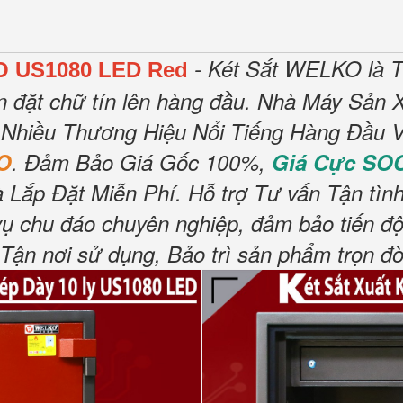
- Két Sắt WELKO là T
O US1080 LED Red
n đặt chữ tín lên hàng đầu.
Nhà Máy Sản X
 Nhiều Thương Hiệu Nổi Tiếng Hàng Đầu V
O
.
Đảm Bảo Giá Gốc 100%,
Giá Cực SO
 Lắp Đặt Miễn Phí
.
Hỗ trợ Tư vấn Tận tìn
vụ chu đáo chuyên nghiệp, đảm bảo tiến độ
n nơi sử dụng, Bảo trì sản phẩm trọn đờ