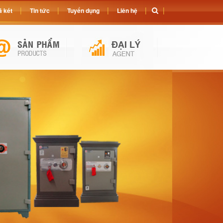
 két
Tin tức
Tuyển dụng
Liên hệ