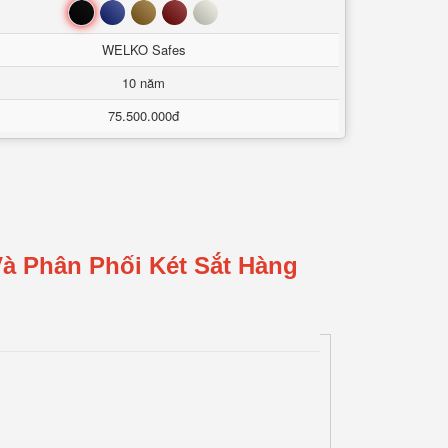
Đen
Xanh
Nâu
Đỏ
Trắng
WELKO Safes
10 năm
75.500.000đ
à Phân Phối Két Sắt Hàng