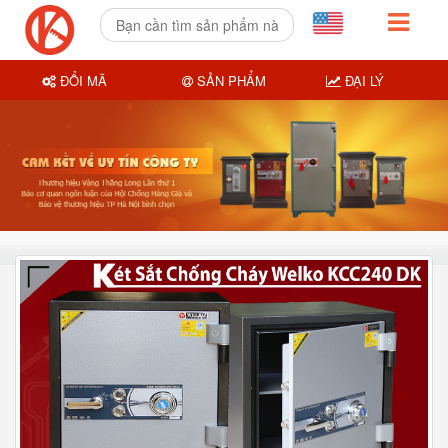
ĐỔI MÃ
SẢN PHẨM
ĐẠI LÝ