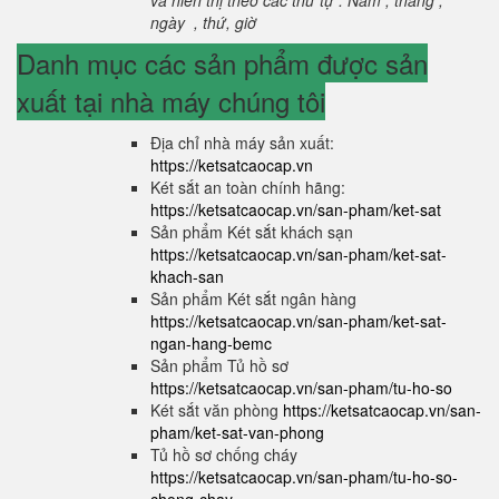
và hiển thị theo các thứ tự : Năm , tháng ,
ngày , thứ, giờ
Danh mục các sản phẩm được sản
xuất tại nhà máy chúng tôi
Địa chỉ nhà máy sản xuất:
https://ketsatcaocap.vn
Két sắt an toàn chính hãng:
https://ketsatcaocap.vn/san-pham/ket-sat
Sản phẩm Két sắt khách sạn
https://ketsatcaocap.vn/san-pham/ket-sat-
khach-san
Sản phẩm Két sắt ngân hàng
https://ketsatcaocap.vn/san-pham/ket-sat-
ngan-hang-bemc
Sản phẩm Tủ hồ sơ
https://ketsatcaocap.vn/san-pham/tu-ho-so
Két sắt văn phòng
https://ketsatcaocap.vn/san-
pham/ket-sat-van-phong
Tủ hồ sơ chống cháy
https://ketsatcaocap.vn/san-pham/tu-ho-so-