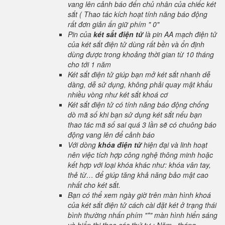
vang lên cảnh báo đến chủ nhân của chiếc két
sắt ( Thao tác kích hoạt tính năng báo động
rất đơn giản ấn giữ phím " 0"
Pin của
két sắt điện tử
là pin AA mạch điện tử
của két sắt điện tử dùng rất bền và ổn định
dùng được trong khoảng thời gian từ 10 tháng
cho tới 1 năm
Két sắt điện tử giúp bạn mở két sắt nhanh dễ
dàng, dễ sử dụng, không phải quay mật khẩu
nhiều vòng như két sắt khoá cơ
Két sắt điện tử có tính năng báo động chống
dò mã số khi bạn sử dụng két sắt nếu bạn
thao tác mã số sai quá 3 lần sẽ có chuông báo
động vang lên để cảnh báo
Với dòng
khóa điện tử
hiện đại và linh hoạt
nên việc tích hợp công nghệ thông minh hoặc
kết hợp với loại khóa khác như: khóa vân tay,
thẻ từ… để giúp tăng khả năng bảo mật cao
nhất cho két sắt.
Bạn có thể xem ngày giờ trên màn hình khoá
của két sắt điện tử cách cài đặt két ở trạng thái
bình thường nhấn phím "*" màn hình hiển sáng