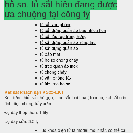
hồ sơ, tủ sắt hiện đang được
ưa chuộng tại công ty
tủ sắt văn phòng
tủ sắt đựng quần áo bao nhiêu tiền
tủ sắt lắp ráp trung hưng
tủ sắt đựng quần áo vũng tàu
tủ sắt đựng quần áo
tủ bảo mật
tủ hồ sơ chống cháy
tủ treo quần áo inox
tủ chống cháy
tủ văn phòng K6
tủ file treo hồ sơ
Két sắt khách sạn KS25-EKT
Két được thiết kế nhỏ gọn, màu sắc hài hòa (Toàn bộ két sắt sơn
tĩnh điện chống trầy xước)
Độ dày thép thân: 1.5ly
Độ dày cửa: 3.5 ly
Bộ khóa điện tử là model mới nhất, có thể cài