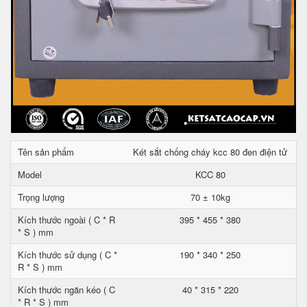
Tên sản phẩm
Két sắt chống cháy kcc 80 đen điện tử
Model
KCC 80
Trọng lượng
70 ± 10kg
Kích thước ngoài ( C * R
395 * 455 * 380
* S ) mm
Kích thước sử dụng ( C *
190 * 340 * 250
R * S ) mm
Kích thước ngăn kéo ( C
40 * 315 * 220
* R * S ) mm