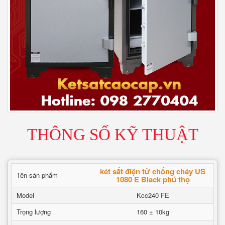
THÔNG SỐ KỸ THUẬT
két sắt điện tử chống cháy US
Tên sản phẩm
1080 E Black phú thọ
Model
Kcc240 FE
Trọng lượng
160 ± 10kg