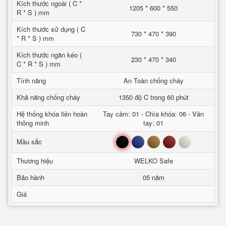
Kích thước ngoài ( C *
1205 * 600 * 550
R * S ) mm
Kích thước sử dụng ( C
730 * 470 * 390
* R * S ) mm
Kích thước ngăn kéo (
230 * 470 * 340
C * R * S ) mm
Tính năng
An Toàn chống cháy
Khả năng chống cháy
1350 độ C trong 60 phút
Hệ thống khóa liên hoàn
Tay cầm: 01 - Chìa khóa: 06 - Vân
thông minh
tay: 01
Đen
Xanh
Nâu
Đỏ
Trắng
Mầu sắc
Thương hiệu
WELKO Safe
Bảo hành
05 năm
Giá