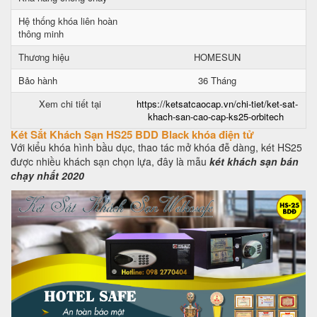
Hệ thống khóa liên hoàn
thông minh
Thương hiệu
HOMESUN
Bảo hành
36 Tháng
Xem chi tiết tại
https://ketsatcaocap.vn/chi-tiet/ket-sat-
khach-san-cao-cap-ks25-orbitech
Két Sắt Khách Sạn HS25 BDD Black khóa điện tử
Với kiểu khóa hình bầu dục, thao tác mở khóa đễ dàng, két HS25
được nhiều khách sạn chọn lựa, đây là mẫu
két khách sạn bán
chạy nhất 2020