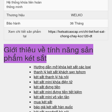
Hệ thống khóa liên hoàn
thông minh
Thương hiệu
WELKO
Bảo hành
36 Tháng
Xem chi tiết sản phẩm
https://ketsatcaocap.vn/chi-tiet/ket-sat-
tại
chong-chay-kcc120-dt
Giới thiệu về tính năng sản
phẩm két sắt
Hướng dẫn mở khóa két sắt các loại
thanh lý két sắt khách sạn tphcm
két sắt thanh lý hà nội
két sắt mini khóa điện tử
két sắt đựng tiền
két sắt mini đựng tiền tiết kiệm
két sắt mini võ văn tần
mua két sắt
báo giá két sắt hàn quốc
két sắt goodwill hà nội