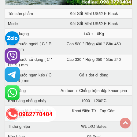
Tên sản phẩm
Két Sắt Mini US52 E Black
Model
Két Sắt Mini US52 E Black
Trọng lượng
140 ± 10Kg
Kích thước ngoài ( C * R
Cao 520 * Rộng 400 * Sâu 450
* S ) mm
Kích thước sử dụng ( C *
Cao 330 * Rộng 250 * Sâu 240
R * S ) mm
Kích thước ngăn kéo ( C
Có 1 đợt di động
* R * S ) mm
Tính năng
An toàn + Chống trộm đập khoan phá
Khả năng chống cháy
1000 - 1200°C
Hệ thống khóa liên hoàn
Khoá Điện Tử - Tay Cầm
0982770404
thông minh
Thương hiệu
WELKO Safes
back
Bảo hành
05 Year