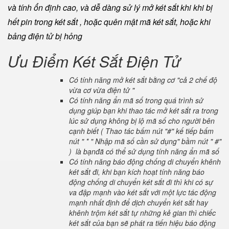
và tính ổn định cao, và dễ dàng sử lý mở két sắt khi khi bị
hết pin trong két sắt , hoặc quên mật mã két sắt, hoặc khi
bảng điện tử bị hỏng
Ưu Điểm Két Sắt Điện Tử
Có tính năng mở két sắt bằng cơ "cả 2 chế độ
vừa cơ vừa điện tử "
Có tính năng ẩn mã số trong quá trình sử
dụng giúp bạn khi thao tác mở két sắt ra trong
lúc sử dụng không bị lộ mã số cho người bên
cạnh biết ( Thao tác bấm nút "#" kế tiếp bấm
nút " * " Nhập mã số cần sử dụng" bầm nút " #"
) là bạnđã có thể sử dụng tính năng ẩn mã số
Có tính năng báo động chống di chuyển khênh
két sắt đi, khi bạn kích hoạt tính năng báo
động chống di chuyển két sắt đi thì khi có sự
va đập mạnh vào két sắt với một lực tác động
mạnh nhất định để dịch chuyển két sắt hay
khênh trộm két sắt tự những kẻ gian thì chiếc
két sắt của bạn sẽ phát ra tiến hiệu báo động