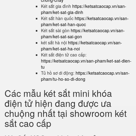
chong-chay
Két sắt gia đình
https://ketsatcaocap.vn/san-
pham/ket-sat-gia-dinh
Két sắt hàn quốc
https://ketsatcaocap.vn/san-
pham/ket-sat-han-quoc
Két sắt sài gòn
https://ketsatcaocap.vn/san-
pham/ket-sat-sai-gon
két sắt hà nội
https://ketsatcaocap.vn/san-
pham/ket-sat-ha-noi
Két sắt điện tử cao cấp:
https://ketsatcaocap.vn/san-pham/ket-sat-dien-
tu
Tủ hồ sơ di động:
https://ketsatcaocap.vn/san-
pham/tu-ho-so-di-dong
Các mẫu két sắt mini khóa
điện tử hiện đang được ưa
chuộng nhất tại showroom két
sắt cao cấp