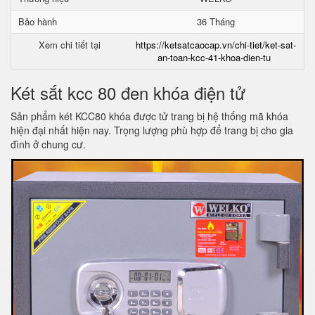
Bảo hành
36 Tháng
Xem chi tiết tại
https://ketsatcaocap.vn/chi-tiet/ket-sat-
an-toan-kcc-41-khoa-dien-tu
Két sắt kcc 80 đen khóa điện tử
Sản phẩm két KCC80 khóa được tử trang bị hệ thống mã khóa
hiện đại nhất hiện nay. Trọng lượng phù hợp để trang bị cho gia
đình ở chung cư.