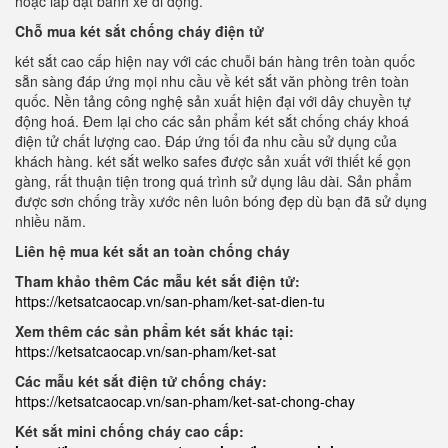
hoặc lắp đặt bánh xe di động.
Chỗ mua két sắt chống cháy điện tử
két sắt cao cấp hiện nay với các chuỗi bán hàng trên toàn quốc
sẵn sàng đáp ứng mọi nhu cầu về két sắt văn phòng trên toàn
quốc. Nền tảng công nghệ sản xuất hiện đại với dây chuyền tự
động hoá. Đem lại cho các sản phẩm két sắt chống cháy khoá
điện tử chất lượng cao. Đáp ứng tối đa nhu cầu sử dụng của
khách hàng. két sắt welko safes được sản xuất với thiết kế gọn
gàng, rất thuận tiện trong quá trình sử dụng lâu dài. Sản phẩm
được sơn chống trầy xước nên luôn bóng đẹp dù bạn đã sử dụng
nhiều năm.
Liên hệ mua két sắt an toàn chống cháy
Tham khảo thêm Các mẫu két sắt điện tử:
https://ketsatcaocap.vn/san-pham/ket-sat-dien-tu
Xem thêm các sản phẩm két sắt khác tại:
https://ketsatcaocap.vn/san-pham/ket-sat
Các mẫu két sắt điện tử chống cháy:
https://ketsatcaocap.vn/san-pham/ket-sat-chong-chay
Két sắt mini chống cháy cao cấp: