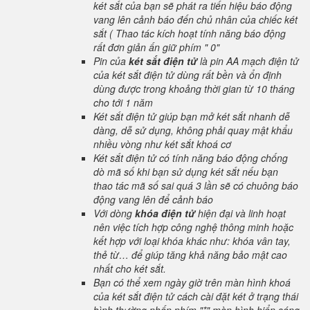
két sắt của bạn sẽ phát ra tiến hiệu báo động
vang lên cảnh báo đến chủ nhân của chiếc két
sắt ( Thao tác kích hoạt tính năng báo động
rất đơn giản ấn giữ phím " 0"
Pin của
két sắt điện tử
là pin AA mạch điện tử
của két sắt điện tử dùng rất bền và ổn định
dùng được trong khoảng thời gian từ 10 tháng
cho tới 1 năm
Két sắt điện tử giúp bạn mở két sắt nhanh dễ
dàng, dễ sử dụng, không phải quay mật khẩu
nhiều vòng như két sắt khoá cơ
Két sắt điện tử có tính năng báo động chống
dò mã số khi bạn sử dụng két sắt nếu bạn
thao tác mã số sai quá 3 lần sẽ có chuông báo
động vang lên để cảnh báo
Với dòng
khóa điện tử
hiện đại và linh hoạt
nên việc tích hợp công nghệ thông minh hoặc
kết hợp với loại khóa khác như: khóa vân tay,
thẻ từ… để giúp tăng khả năng bảo mật cao
nhất cho két sắt.
Bạn có thể xem ngày giờ trên màn hình khoá
của két sắt điện tử cách cài đặt két ở trạng thái