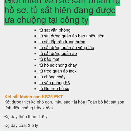
hồ sơ, tủ sắt hiện đang được
ưa chuộng tại công ty
tủ sắt văn phòng
tủ sắt đựng quần áo bao nhiêu tiền
tủ sắt lắp ráp trung hưng
tủ sắt đựng quần áo vũng tàu
tủ sắt đựng quần áo
tủ bảo mật
tủ hồ sơ chống cháy
tủ treo quần áo inox
tủ chống cháy
tủ văn phòng K6
tủ file treo hồ sơ
Két sắt khách sạn KS25-EKT
Két được thiết kế nhỏ gọn, màu sắc hài hòa (Toàn bộ két sắt sơn
tĩnh điện chống trầy xước)
Độ dày thép thân: 1.5ly
Độ dày cửa: 3.5 ly