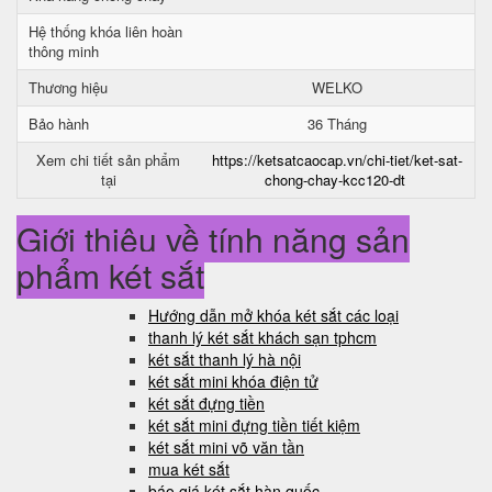
Hệ thống khóa liên hoàn
thông minh
Thương hiệu
WELKO
Bảo hành
36 Tháng
Xem chi tiết sản phẩm
https://ketsatcaocap.vn/chi-tiet/ket-sat-
tại
chong-chay-kcc120-dt
Giới thiệu về tính năng sản
phẩm két sắt
Hướng dẫn mở khóa két sắt các loại
thanh lý két sắt khách sạn tphcm
két sắt thanh lý hà nội
két sắt mini khóa điện tử
két sắt đựng tiền
két sắt mini đựng tiền tiết kiệm
két sắt mini võ văn tần
mua két sắt
báo giá két sắt hàn quốc