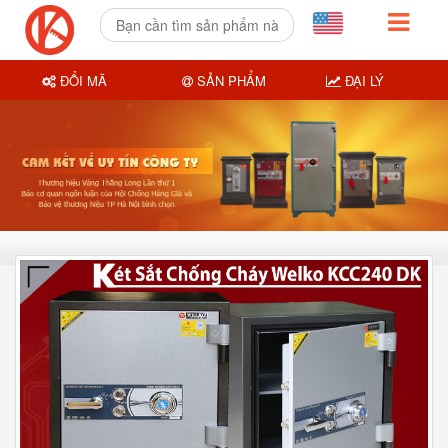
ĐỔI MÃ
SẢN PHẨM
ĐẠI LÝ