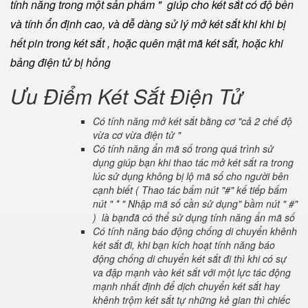
tính năng trong một sản phẩm " giúp cho két sắt có độ bền
và tính ổn định cao, và dễ dàng sử lý mở két sắt khi khi bị
hết pin trong két sắt , hoặc quên mật mã két sắt, hoặc khi
bảng điện tử bị hỏng
Ưu Điểm Két Sắt Điện Tử
Có tính năng mở két sắt bằng cơ "cả 2 chế độ
vừa cơ vừa điện tử "
Có tính năng ẩn mã số trong quá trình sử
dụng giúp bạn khi thao tác mở két sắt ra trong
lúc sử dụng không bị lộ mã số cho người bên
cạnh biết ( Thao tác bấm nút "#" kế tiếp bấm
nút " * " Nhập mã số cần sử dụng" bầm nút " #"
) là bạnđã có thể sử dụng tính năng ẩn mã số
Có tính năng báo động chống di chuyển khênh
két sắt đi, khi bạn kích hoạt tính năng báo
động chống di chuyển két sắt đi thì khi có sự
va đập mạnh vào két sắt với một lực tác động
mạnh nhất định để dịch chuyển két sắt hay
khênh trộm két sắt tự những kẻ gian thì chiếc