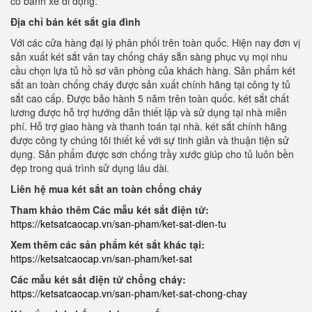
có bánh xe di động.
Địa chỉ bán két sắt gia đình
Với các cửa hàng đại lý phân phối trên toàn quốc. Hiện nay đơn vị
sản xuất két sắt vân tay chống cháy sẵn sàng phục vụ mọi nhu
cầu chọn lựa tủ hồ sơ văn phòng của khách hàng. Sản phẩm két
sắt an toàn chống cháy được sản xuất chính hãng tại công ty tủ
sắt cao cấp. Được bảo hành 5 năm trên toàn quốc. két sắt chất
lương được hỗ trợ hướng dẫn thiết lập và sử dụng tại nhà miễn
phí. Hỗ trợ giao hàng và thanh toán tại nhà. két sắt chính hãng
được công ty chúng tôi thiết kế với sự tinh giản và thuận tiện sử
dụng. Sản phẩm được sơn chống trầy xước giúp cho tủ luôn bền
đẹp trong quá trình sử dụng lâu dài.
Liên hệ mua két sắt an toàn chống cháy
Tham khảo thêm Các mẫu két sắt điện tử:
https://ketsatcaocap.vn/san-pham/ket-sat-dien-tu
Xem thêm các sản phẩm két sắt khác tại:
https://ketsatcaocap.vn/san-pham/ket-sat
Các mẫu két sắt điện tử chống cháy:
https://ketsatcaocap.vn/san-pham/ket-sat-chong-chay