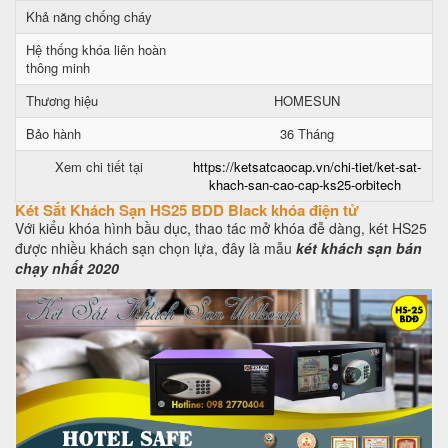
Khả năng chống cháy
Hệ thống khóa liên hoàn
thông minh
Thương hiệu
HOMESUN
Bảo hành
36 Tháng
Xem chi tiết tại
https://ketsatcaocap.vn/chi-tiet/ket-sat-
khach-san-cao-cap-ks25-orbitech
Két Sắt Khách Sạn HS25 BDD Black khóa điện tử
Với kiểu khóa hình bầu dục, thao tác mở khóa đễ dàng, két HS25
được nhiều khách sạn chọn lựa, đây là mẫu
két khách sạn bán
chạy nhất 2020