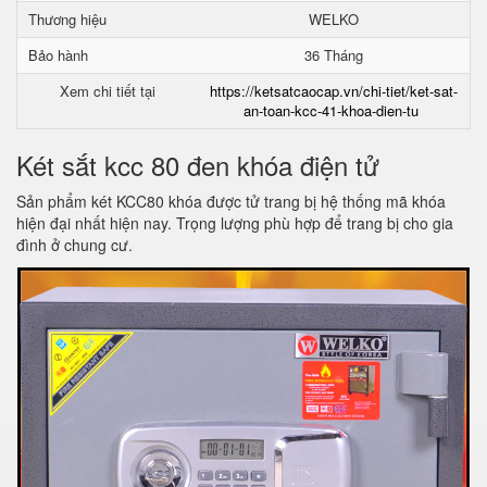
Thương hiệu
WELKO
Bảo hành
36 Tháng
Xem chi tiết tại
https://ketsatcaocap.vn/chi-tiet/ket-sat-
an-toan-kcc-41-khoa-dien-tu
Két sắt kcc 80 đen khóa điện tử
Sản phẩm két KCC80 khóa được tử trang bị hệ thống mã khóa
hiện đại nhất hiện nay. Trọng lượng phù hợp để trang bị cho gia
đình ở chung cư.