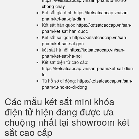
https://ketsatcaocap.vn/san-pham/tu-ho-so-
chong-chay
Két sắt gia đình
https://ketsatcaocap.vn/san-
pham/ket-sat-gia-dinh
Két sắt hàn quốc
https://ketsatcaocap.vn/san-
pham/ket-sat-han-quoc
Két sắt sài gòn
https://ketsatcaocap.vn/san-
pham/ket-sat-sai-gon
két sắt hà nội
https://ketsatcaocap.vn/san-
pham/ket-sat-ha-noi
Két sắt điện tử cao cấp:
https://ketsatcaocap.vn/san-pham/ket-sat-dien-
tu
Tủ hồ sơ di động:
https://ketsatcaocap.vn/san-
pham/tu-ho-so-di-dong
Các mẫu két sắt mini khóa
điện tử hiện đang được ưa
chuộng nhất tại showroom két
sắt cao cấp