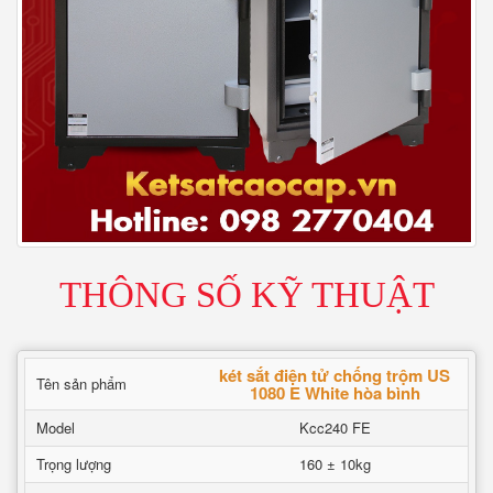
THÔNG SỐ KỸ THUẬT
két sắt điện tử chống trộm US
Tên sản phẩm
1080 E White hòa bình
Model
Kcc240 FE
Trọng lượng
160 ± 10kg