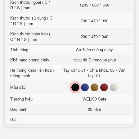
Kích thước ngoài ( C *
1205 * 600 * 550
R * S ) mm
Kích thước sử dụng ( C
730 * 470 * 390
* R * S ) mm
Kích thước ngăn kéo (
230 * 470 * 340
C * R * S ) mm
Tính năng
An Toàn chống cháy
Khả năng chống cháy
1350 độ C trong 60 phút
Hệ thống khóa liên hoàn
Tay cầm: 01 - Chìa khóa: 06 - Vân
thông minh
tay: 01
Đen
Xanh
Nâu
Đỏ
Trắng
Mầu sắc
Thương hiệu
WELKO Safe
Bảo hành
05 năm
Giá