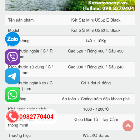
Tên sản phẩm
Két Sắt Mini US52 E Black
Model
Két Sắt Mini US52 E Black
Trọng lượng
140 ± 10Kg
Kích thước ngoài ( C * R
Cao 520 * Rộng 400 * Sâu 450
* S ) mm
Kích thước sử dụng ( C *
Cao 330 * Rộng 250 * Sâu 240
R * S ) mm
Kích thước ngăn kéo ( C
Có 1 đợt di động
* R * S ) mm
Tính năng
An toàn + Chống trộm đập khoan phá
Khả năng chống cháy
1000 - 1200°C
0982770404
Hệ thống khóa liên hoàn
Khoá Điện Tử - Tay Cầm
thông minh
Thương hiệu
WELKO Safes
back