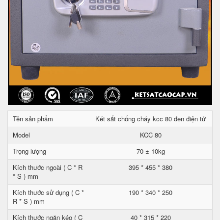
Tên sản phẩm
Két sắt chống cháy kcc 80 đen điện tử
Model
KCC 80
Trọng lượng
70 ± 10kg
Kích thước ngoài ( C * R
395 * 455 * 380
* S ) mm
Kích thước sử dụng ( C *
190 * 340 * 250
R * S ) mm
Kích thước ngăn kéo ( C
40 * 315 * 220