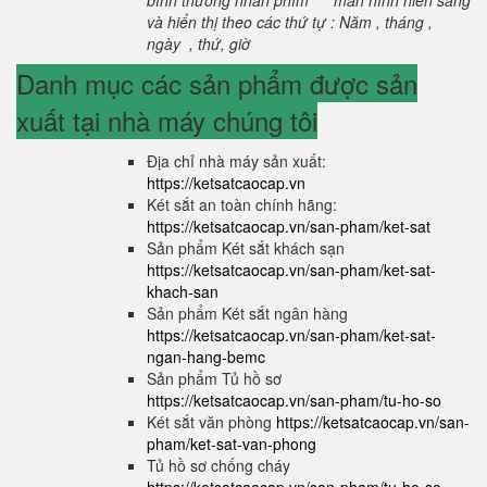
bình thường nhấn phím "*" màn hình hiển sáng
và hiển thị theo các thứ tự : Năm , tháng ,
ngày , thứ, giờ
Danh mục các sản phẩm được sản
xuất tại nhà máy chúng tôi
Địa chỉ nhà máy sản xuất:
https://ketsatcaocap.vn
Két sắt an toàn chính hãng:
https://ketsatcaocap.vn/san-pham/ket-sat
Sản phẩm Két sắt khách sạn
https://ketsatcaocap.vn/san-pham/ket-sat-
khach-san
Sản phẩm Két sắt ngân hàng
https://ketsatcaocap.vn/san-pham/ket-sat-
ngan-hang-bemc
Sản phẩm Tủ hồ sơ
https://ketsatcaocap.vn/san-pham/tu-ho-so
Két sắt văn phòng
https://ketsatcaocap.vn/san-
pham/ket-sat-van-phong
Tủ hồ sơ chống cháy