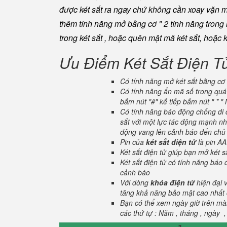
được két sắt ra ngay chứ không cần xoay vặn 
thêm tính năng mở bằng cơ " 2 tính năng trong m
trong két sắt , hoặc quên mật mã két sắt, hoặc 
Ưu Điểm Két Sắt Điện T
Có tính năng mở két sắt bằng cơ 
Có tính năng ẩn mã số trong quá 
bấm nút "#" kế tiếp bấm nút " * 
Có tính năng báo động chống di c
sắt với một lực tác động mạnh nhấ
động vang lên cảnh báo đến chủ n
Pin của
két sắt điện tử
là pin AA
Két sắt điện tử giúp bạn mở két
Két sắt điện tử có tính năng báo
cảnh báo
Với dòng
khóa điện tử
hiện đại 
tăng khả năng bảo mật cao nhất c
Bạn có thể xem ngày giờ trên màn
các thứ tự : Năm , tháng , ngày ,