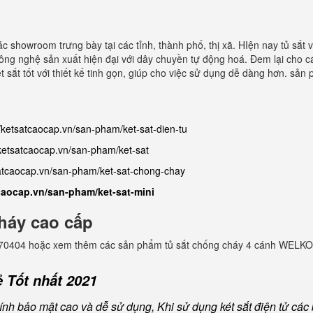
c showroom trưng bày tại các tỉnh, thành phố, thị xã. HIện nay tủ sắt 
ng nghệ sản xuất hiện đại với dây chuyền tự động hoá. Đem lại cho cá
 sắt tốt với thiết kế tinh gọn, giúp cho việc sử dụng dễ dàng hơn. sả
//ketsatcaocap.vn/san-pham/ket-sat-dien-tu
/ketsatcaocap.vn/san-pham/ket-sat
satcaocap.vn/san-pham/ket-sat-chong-chay
tcaocap.vn/san-pham/ket-sat-mini
háy cao cấp
982770404 hoặc xem thêm các sản phẩm tủ sắt chống cháy 4 cánh WELKO
 Tốt nhất 2021
nh bảo mật cao và dễ sử dụng, Khi sử dụng két sắt điện tử các b