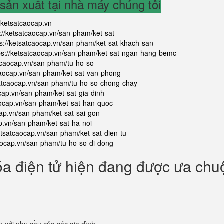
ản xuất tại nhà máy chúng tôi
//ketsatcaocap.vn
s://ketsatcaocap.vn/san-pham/ket-sat
ps://ketsatcaocap.vn/san-pham/ket-sat-khach-san
ps://ketsatcaocap.vn/san-pham/ket-sat-ngan-hang-bemc
atcaocap.vn/san-pham/tu-ho-so
tcaocap.vn/san-pham/ket-sat-van-phong
satcaocap.vn/san-pham/tu-ho-so-chong-chay
ocap.vn/san-pham/ket-sat-gia-dinh
aocap.vn/san-pham/ket-sat-han-quoc
cap.vn/san-pham/ket-sat-sai-gon
ap.vn/san-pham/ket-sat-ha-noi
ketsatcaocap.vn/san-pham/ket-sat-dien-tu
caocap.vn/san-pham/tu-ho-so-di-dong
óa điện tử hiện đang được ưa ch