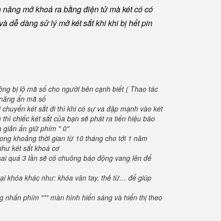
h năng mở khoá ra bằng điện tử mà két có có
à dễ dàng sử lý mở két sắt khi khi bị hết pin
ông bị lộ mã số cho người bên cạnh biết ( Thao tác
h năng ẩn mã số
 chuyển két sắt đi thì khi có sự va đập mạnh vào két
thì chiếc két sắt của bạn sẽ phát ra tiến hiệu báo
 giản ấn giữ phím " 0"
rong khoảng thời gian từ 10 tháng cho tới 1 năm
như két sắt khoá cơ
sai quá 3 lần sẽ có chuông báo động vang lên để
oại khóa khác như: khóa vân tay, thẻ từ… để giúp
ng nhấn phím "*" màn hình hiển sáng và hiển thị theo