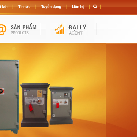
 két
Tin tức
Tuyển dụng
Liên hệ