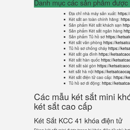
Danh mục các sản phẩm được s
Địa chỉ nhà máy sản xuất:
https:
Két sắt an toàn chính hãng:
http
Sản phẩm Két sắt khách sạn
htt
Sản phẩm Két sắt ngân hàng
htt
Sản phẩm Tủ hồ sơ
https://kets
Két sắt văn phòng
https://ketsa
Tủ hồ sơ chống cháy
https://ket
Két sắt gia đình
https://ketsatca
Két sắt hàn quốc
https://ketsatc
Két sắt sài gòn
https://ketsatcao
két sắt hà nội
https://ketsatcaoc
Két sắt điện tử cao cấp:
https://
Tủ hồ sơ di động:
https://ketsat
Các mẫu két sắt mini kh
két sắt cao cấp
Két Sắt KCC 41 khóa điện tử