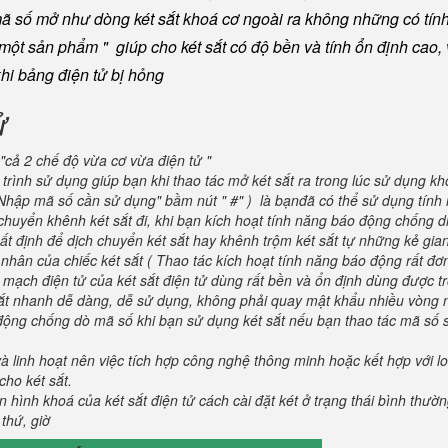
mã số mở như dòng két sắt khoá cơ ngoài ra không những có tín
ột sản phẩm " giúp cho két sắt có độ bền và tính ổn định cao, v
khi bảng điện tử bị hỏng
ử
"cả 2 chế độ vừa cơ vừa điện tử "
trình sử dụng giúp bạn khi thao tác mở két sắt ra trong lúc sử dụng kh
" Nhập mã số cần sử dụng" bầm nút " #" ) là bạnđã có thể sử dụng tín
huyển khênh két sắt đi, khi bạn kích hoạt tính năng báo động chống di
t định để dịch chuyển két sắt hay khênh trộm két sắt tự những kẻ gian 
hân của chiếc két sắt ( Thao tác kích hoạt tính năng báo động rất đơn
 mạch điện tử của két sắt điện tử dùng rất bền và ổn định dùng được t
 sắt nhanh dễ dàng, dễ sử dụng, không phải quay mật khẩu nhiều vòng 
 động chống dò mã số khi bạn sử dụng két sắt nếu bạn thao tác mã số 
và linh hoạt nên việc tích hợp công nghệ thông minh hoặc kết hợp với l
ho két sắt.
 hình khoá của két sắt điện tử cách cài đặt két ở trạng thái bình thườ
 thứ, giờ