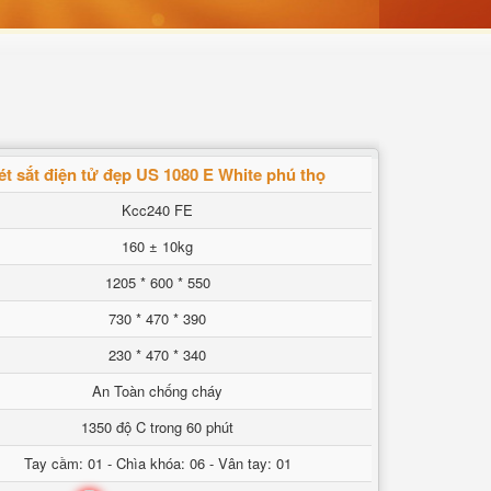
ét sắt điện tử đẹp US 1080 E White phú thọ
Kcc240 FE
160 ± 10kg
1205 * 600 * 550
730 * 470 * 390
230 * 470 * 340
An Toàn chống cháy
1350 độ C trong 60 phút
Tay cầm: 01 - Chìa khóa: 06 - Vân tay: 01