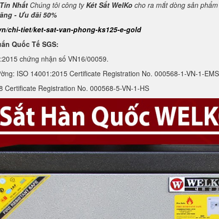
Tín Nhất
Chúng tôi công ty
Két Sắt WelKo
cho ra mắt dòng sản phẩ
hãng - Ưu đãi 50%
vn/chi-tiet/ket-sat-van-phong-ks125-e-gold
uẩn Quốc Tế SGS:
1:2015 chứng nhận số VN16/00059.
ường: ISO 14001:2015 Certificate Registration No. 000568-1-VN-1-EMS
Certificate Registration No. 000568-5-VN-1-HS