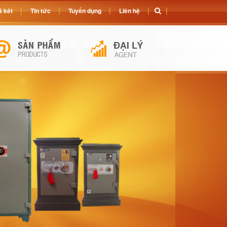
 két
Tin tức
Tuyển dụng
Liên hệ