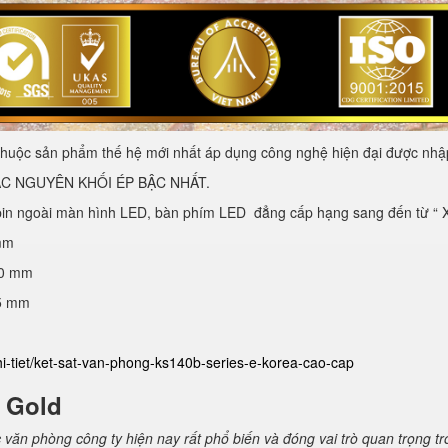
huộc sản phẩm thế hệ mới nhất áp dụng công nghệ hiện đại được nhập
C NGUYÊN KHỐI ÉP BẬC NHẤT.
pin ngoài màn hình LED, bàn phím LED đẳng cấp hạng sang đến từ “ Xứ
mm
40 mm
25 mm
hi-tiet/ket-sat-van-phong-ks140b-series-e-korea-cao-cap
E Gold
c văn phòng công ty hiện nay rất phổ biến và đóng vai trò quan trọng t