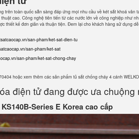
iện tử
hãng trên toàn quốc sẵn sàng đáp ứng mọi nhu cầu về két sắt khoá vân 
thuật cao. Công nghệ tiên tiến từ các nước lớn về công nghiệp như nhậ
được thiết kế đơn giản và thuận tiện. Đem lại cho khách hàng sử dụng d
etsatcaocap.vn/san-pham/ket-sat-dien-tu
tsatcaocap.vn/san-pham/ket-sat
caocap.vn/san-pham/ket-sat-chong-chay
982770404 hoặc xem thêm các sản phẩm tủ sắt chống cháy 4 cánh WELKO
óa điện tử đang được ưa chuộng 
ử
KS140B-Series E Korea cao cấp