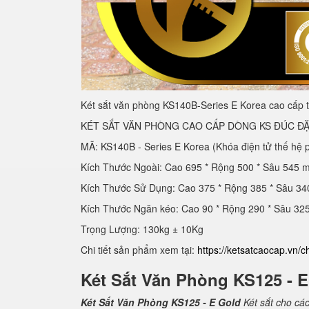
Két sắt văn phòng KS140B-Series E Korea cao cấp t
KÉT SẮT VĂN PHÒNG CAO CẤP DÒNG KS ĐÚC ĐẶ
MÃ: KS140B - Series E Korea (Khóa điện tử thế hệ 
Kích Thước Ngoài: Cao 695 * Rộng 500 * Sâu 545 
Kích Thước Sử Dụng: Cao 375 * Rộng 385 * Sâu 3
Kích Thước Ngăn kéo: Cao 90 * Rộng 290 * Sâu 3
Trọng Lượng: 130kg ± 10Kg
Chi tiết sản phẩm xem tại:
https://ketsatcaocap.vn/c
Két Sắt Văn Phòng KS125 - 
Két Sắt Văn Phòng KS125 - E Gold
Két sắt cho cá