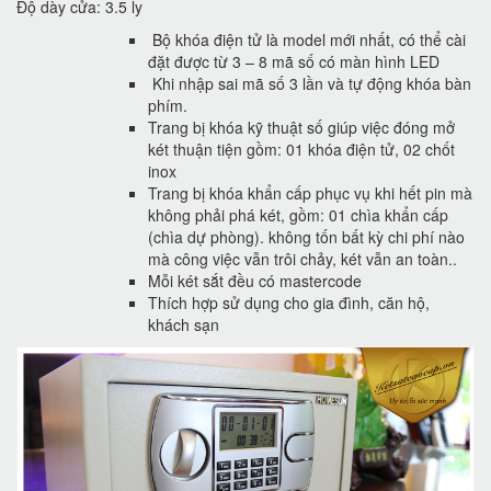
Độ dày cửa: 3.5 ly
Bộ khóa điện tử là model mới nhất, có thể cài
đặt được từ 3 – 8 mã số có màn hình LED
Khi nhập sai mã số 3 lần và tự động khóa bàn
phím.
Trang bị khóa kỹ thuật số giúp việc đóng mở
két thuận tiện gồm: 01 khóa điện tử, 02 chốt
inox
Trang bị khóa khẩn cấp phục vụ khi hết pin mà
không phải phá két, gồm: 01 chìa khẩn cấp
(chìa dự phòng). không tốn bất kỳ chi phí nào
mà công việc vẫn trôi chảy, két vẫn an toàn..
Mỗi két sắt đều có mastercode
Thích hợp sử dụng cho gia đình, căn hộ,
khách sạn