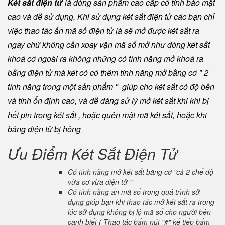
Két sắt điện tử
là dòng sản phẩm cao cấp có tính bảo mật
cao và dễ sử dụng, Khi sử dụng két sắt điện tử các bạn chỉ
việc thao tác ấn mã số điện tử là sẽ mở được két sắt ra
ngay chứ không cần xoay vặn mã số mở như dòng két sắt
khoá cơ ngoài ra không những có tính năng mở khoá ra
bằng điện tử mà két có có thêm tính năng mở bằng cơ " 2
tính năng trong một sản phẩm " giúp cho két sắt có độ bền
và tính ổn định cao, và dễ dàng sử lý mở két sắt khi khi bị
hết pin trong két sắt , hoặc quên mật mã két sắt, hoặc khi
bảng điện tử bị hỏng
Ưu Điểm Két Sắt Điện Tử
Có tính năng mở két sắt bằng cơ "cả 2 chế độ
vừa cơ vừa điện tử "
Có tính năng ẩn mã số trong quá trình sử
dụng giúp bạn khi thao tác mở két sắt ra trong
lúc sử dụng không bị lộ mã số cho người bên
cạnh biết ( Thao tác bấm nút "#" kế tiếp bấm