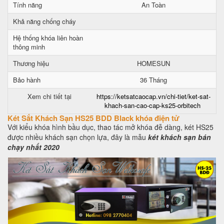
Tính năng
An Toàn
Khả năng chống cháy
Hệ thống khóa liên hoàn
thông minh
Thương hiệu
HOMESUN
Bảo hành
36 Tháng
Xem chi tiết tại
https://ketsatcaocap.vn/chi-tiet/ket-sat-
khach-san-cao-cap-ks25-orbitech
Két Sắt Khách Sạn HS25 BDD Black khóa điện tử
Với kiểu khóa hình bầu dục, thao tác mở khóa đễ dàng, két HS25
được nhiều khách sạn chọn lựa, đây là mẫu
két khách sạn bán
chạy nhất 2020