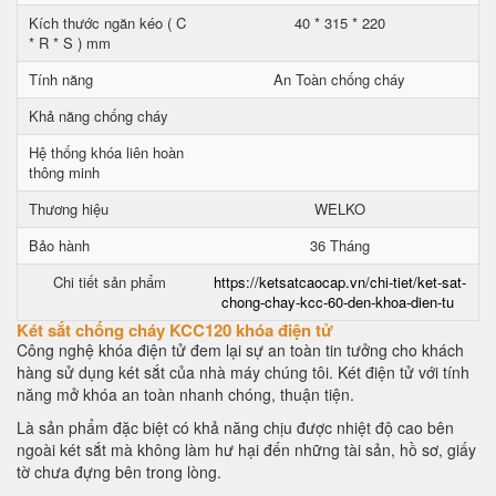
Kích thước ngăn kéo ( C
40 * 315 * 220
* R * S ) mm
Tính năng
An Toàn chống cháy
Khả năng chống cháy
Hệ thống khóa liên hoàn
thông minh
Thương hiệu
WELKO
Bảo hành
36 Tháng
Chi tiết sản phẩm
https://ketsatcaocap.vn/chi-tiet/ket-sat-
chong-chay-kcc-60-den-khoa-dien-tu
Két sắt chống cháy KCC120 khóa điện tử
Công nghệ khóa điện tử đem lại sự an toàn tin tưởng cho khách
hàng sử dụng két sắt của nhà máy chúng tôi. Két điện tử với tính
năng mở khóa an toàn nhanh chóng, thuận tiện.
Là sản phẩm đặc biệt có khả năng chịu được nhiệt độ cao bên
ngoài két sắt mà không làm hư hại đến những tài sản, hồ sơ, giấy
tờ chưa đựng bên trong lòng.