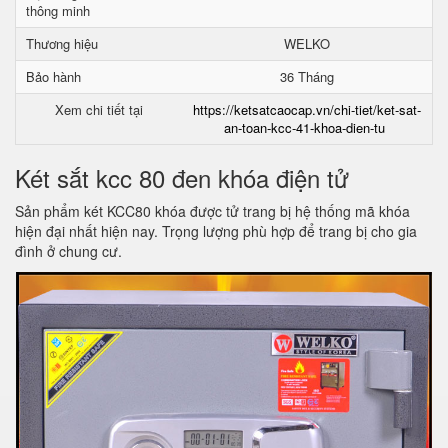
thông minh
Thương hiệu
WELKO
Bảo hành
36 Tháng
Xem chi tiết tại
https://ketsatcaocap.vn/chi-tiet/ket-sat-
an-toan-kcc-41-khoa-dien-tu
Két sắt kcc 80 đen khóa điện tử
Sản phẩm két KCC80 khóa được tử trang bị hệ thống mã khóa
hiện đại nhất hiện nay. Trọng lượng phù hợp để trang bị cho gia
đình ở chung cư.