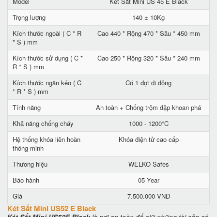
Model
Két Sắt Mini US 45 E Black
Trọng lượng
140 ± 10Kg
Kích thước ngoài ( C * R
Cao 440 * Rộng 470 * Sâu * 450 mm
* S ) mm
Kích thước sử dụng ( C *
Cao 250 * Rộng 320 * Sâu * 240 mm
R * S ) mm
Kích thước ngăn kéo ( C
Có 1 đợt di động
* R * S ) mm
Tính năng
An toàn + Chống trộm đập khoan phá
Khả năng chống cháy
1000 - 1200°C
Hệ thống khóa liên hoàn
Khóa điện tử cao cấp
thông minh
Thương hiệu
WELKO Safes
Bảo hành
05 Year
Giá
7.500.000 VNĐ
Két Sắt Mini US52 E Black