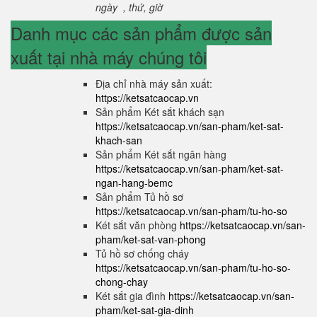
ngày , thứ, giờ
Danh mục các sản phẩm được sản
xuất tại nhà máy chúng tôi
Địa chỉ nhà máy sản xuất:
https://ketsatcaocap.vn
Sản phẩm Két sắt khách sạn
https://ketsatcaocap.vn/san-pham/ket-sat-
khach-san
Sản phẩm Két sắt ngân hàng
https://ketsatcaocap.vn/san-pham/ket-sat-
ngan-hang-bemc
Sản phẩm Tủ hồ sơ
https://ketsatcaocap.vn/san-pham/tu-ho-so
Két sắt văn phòng
https://ketsatcaocap.vn/san-
pham/ket-sat-van-phong
Tủ hồ sơ chống cháy
https://ketsatcaocap.vn/san-pham/tu-ho-so-
chong-chay
Két sắt gia đình
https://ketsatcaocap.vn/san-
pham/ket-sat-gia-dinh