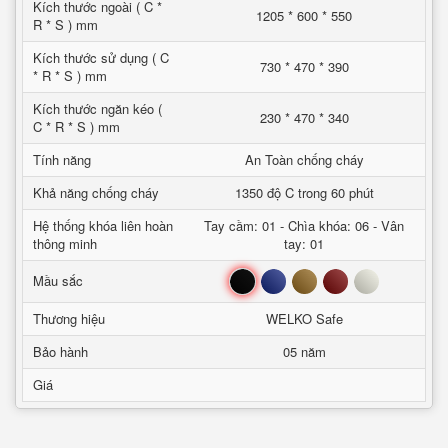
Kích thước ngoài ( C *
1205 * 600 * 550
R * S ) mm
Kích thước sử dụng ( C
730 * 470 * 390
* R * S ) mm
Kích thước ngăn kéo (
230 * 470 * 340
C * R * S ) mm
Tính năng
An Toàn chống cháy
Khả năng chống cháy
1350 độ C trong 60 phút
Hệ thống khóa liên hoàn
Tay cầm: 01 - Chìa khóa: 06 - Vân
thông minh
tay: 01
Đen
Xanh
Nâu
Đỏ
Trắng
Mầu sắc
Thương hiệu
WELKO Safe
Bảo hành
05 năm
Giá