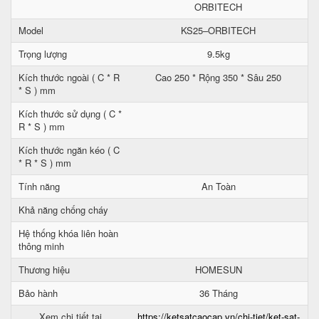
ORBITECH
Model
KS25–ORBITECH
Trọng lượng
9.5kg
Kích thước ngoài ( C * R
Cao 250 * Rộng 350 * Sâu 250
* S ) mm
Kích thước sử dụng ( C *
R * S ) mm
Kích thước ngăn kéo ( C
* R * S ) mm
Tính năng
An Toàn
Khả năng chống cháy
Hệ thống khóa liên hoàn
thông minh
Thương hiệu
HOMESUN
Bảo hành
36 Tháng
Xem chi tiết tại
https://ketsatcaocap.vn/chi-tiet/ket-sat-