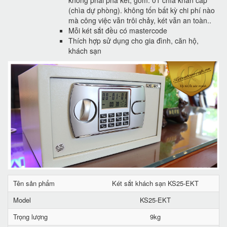
không phải phá két, gồm: 01 chìa khẩn cấp
(chìa dự phòng). không tốn bất kỳ chi phí nào
mà công việc vẫn trôi chảy, két vẫn an toàn..
Mỗi két sắt đều có mastercode
Thích hợp sử dụng cho gia đình, căn hộ,
khách sạn
Tên sản phẩm
Két sắt khách sạn KS25-EKT
Model
KS25-EKT
Trọng lượng
9kg