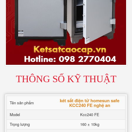
THÔNG SỐ KỸ THUẬT
két sắt điện tử homesun safe
Tên sản phẩm
KCC240 FE nghệ an
Model
Kcc240 FE
Trọng lượng
160 ± 10kg