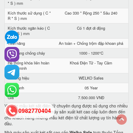
* S ) mm
Kích thước sử dụng ( C *
Cao 330 * Rộng 250 * Sâu 240
R * S ) mm
Kích thước ngăn kéo ( C
Có 1 đợt di động
* R * S ) mm
Tính năng
An toàn + Chống trộm đập khoan phá
Khả năng chống cháy
1000 - 1200°C
Hệ thống khóa liên hoàn
Khoá Điện Tử - Tay Cầm
thông minh
Thương hiệu
WELKO Safes
Bảo hành
05 Year
Giá
7.500.000 VNĐ
Với các mẫu két sắt điện tử chuyên dụng được sủ dụng cho nhiều
0982770404
mục đích. Hiện nay nhà máy sản xuất két cao cấp luôn đem đến
cho khách hàng những mẫu két điện tử chất lượng uy tín hàng
đầu.
back
Nhà máy sản xuất két sắt cao cấp
Welko Safe
trực thuộc Tổng