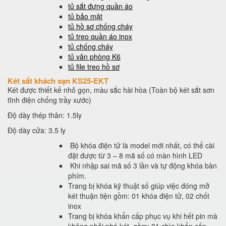
tủ sắt đựng quần áo
tủ bảo mật
tủ hồ sơ chống cháy
tủ treo quần áo inox
tủ chống cháy
tủ văn phòng K6
tủ file treo hồ sơ
Két sắt khách sạn KS25-EKT
Két được thiết kế nhỏ gọn, màu sắc hài hòa (Toàn bộ két sắt sơn
tĩnh điện chống trầy xước)
Độ dày thép thân: 1.5ly
Độ dày cửa: 3.5 ly
Bộ khóa điện tử là model mới nhất, có thể cài
đặt được từ 3 – 8 mã số có màn hình LED
Khi nhập sai mã số 3 lần và tự động khóa bàn
phím.
Trang bị khóa kỹ thuật số giúp việc đóng mở
két thuận tiện gồm: 01 khóa điện tử, 02 chốt
inox
Trang bị khóa khẩn cấp phục vụ khi hết pin mà