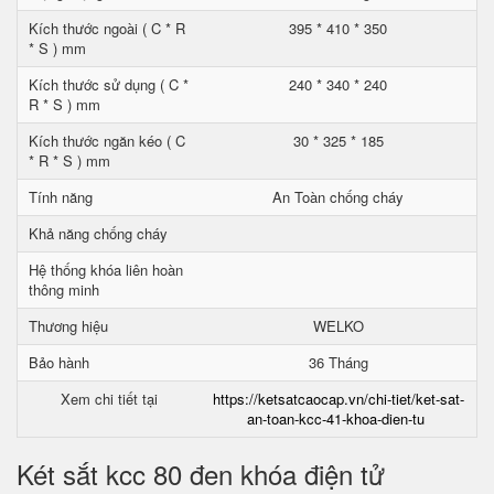
Kích thước ngoài ( C * R
395 * 410 * 350
* S ) mm
Kích thước sử dụng ( C *
240 * 340 * 240
R * S ) mm
Kích thước ngăn kéo ( C
30 * 325 * 185
* R * S ) mm
Tính năng
An Toàn chống cháy
Khả năng chống cháy
Hệ thống khóa liên hoàn
thông minh
Thương hiệu
WELKO
Bảo hành
36 Tháng
Xem chi tiết tại
https://ketsatcaocap.vn/chi-tiet/ket-sat-
an-toan-kcc-41-khoa-dien-tu
Két sắt kcc 80 đen khóa điện tử