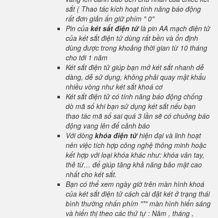
sắt ( Thao tác kích hoạt tính năng báo động
rất đơn giản ấn giữ phím " 0"
Pin của
két sắt điện tử
là pin AA mạch điện tử
của két sắt điện tử dùng rất bền và ổn định
dùng được trong khoảng thời gian từ 10 tháng
cho tới 1 năm
Két sắt điện tử giúp bạn mở két sắt nhanh dễ
dàng, dễ sử dụng, không phải quay mật khẩu
nhiều vòng như két sắt khoá cơ
Két sắt điện tử có tính năng báo động chống
dò mã số khi bạn sử dụng két sắt nếu bạn
thao tác mã số sai quá 3 lần sẽ có chuông báo
động vang lên để cảnh báo
Với dòng
khóa điện tử
hiện đại và linh hoạt
nên việc tích hợp công nghệ thông minh hoặc
kết hợp với loại khóa khác như: khóa vân tay,
thẻ từ… để giúp tăng khả năng bảo mật cao
nhất cho két sắt.
Bạn có thể xem ngày giờ trên màn hình khoá
của két sắt điện tử cách cài đặt két ở trạng thái
bình thường nhấn phím "*" màn hình hiển sáng
và hiển thị theo các thứ tự : Năm , tháng ,