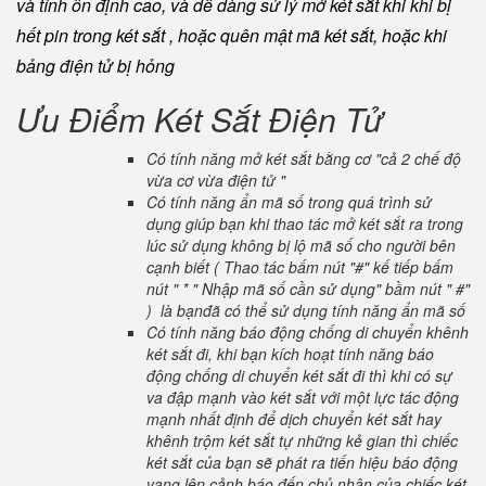
và tính ổn định cao, và dễ dàng sử lý mở két sắt khi khi bị
hết pin trong két sắt , hoặc quên mật mã két sắt, hoặc khi
bảng điện tử bị hỏng
Ưu Điểm Két Sắt Điện Tử
Có tính năng mở két sắt bằng cơ "cả 2 chế độ
vừa cơ vừa điện tử "
Có tính năng ẩn mã số trong quá trình sử
dụng giúp bạn khi thao tác mở két sắt ra trong
lúc sử dụng không bị lộ mã số cho người bên
cạnh biết ( Thao tác bấm nút "#" kế tiếp bấm
nút " * " Nhập mã số cần sử dụng" bầm nút " #"
) là bạnđã có thể sử dụng tính năng ẩn mã số
Có tính năng báo động chống di chuyển khênh
két sắt đi, khi bạn kích hoạt tính năng báo
động chống di chuyển két sắt đi thì khi có sự
va đập mạnh vào két sắt với một lực tác động
mạnh nhất định để dịch chuyển két sắt hay
khênh trộm két sắt tự những kẻ gian thì chiếc
két sắt của bạn sẽ phát ra tiến hiệu báo động
vang lên cảnh báo đến chủ nhân của chiếc két