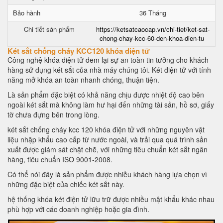
Bảo hành
36 Tháng
Chi tiết sản phẩm
https://ketsatcaocap.vn/chi-tiet/ket-sat-
chong-chay-kcc-60-den-khoa-dien-tu
Két sắt chống cháy KCC120 khóa điện tử
Công nghệ khóa điện tử đem lại sự an toàn tin tưởng cho khách
hàng sử dụng két sắt của nhà máy chúng tôi. Két điện tử với tính
năng mở khóa an toàn nhanh chóng, thuận tiện.
Là sản phẩm đặc biệt có khả năng chịu được nhiệt độ cao bên
ngoài két sắt mà không làm hư hại đến những tài sản, hồ sơ, giấy
tờ chưa đựng bên trong lòng.
két sắt chống cháy kcc 120 khóa điện tử với những nguyên vật
liệu nhập khẩu cao cấp từ nước ngoài, và trải qua quá trình sản
xuất được giám sát chặt chẽ, với những tiêu chuẩn két sắt ngân
hàng, tiêu chuẩn ISO 9001-2008.
Có thể nói đây là sản phẩm được nhiều khách hàng lựa chọn vì
những đặc biệt của chiếc két sắt này.
hệ thống khóa két điện tử lữu trữ được nhiều mật khẩu khác nhau
phù hợp với các doanh nghiệp hoặc gia đình.