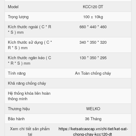
Model
KCC120 DT
Trọng lượng
100 ± 10kg
Kích thước ngoài ( C * R
660 * 440 * 460
* S ) mm
Kích thước sử dụng ( C *
340 * 350 * 320
R * S ) mm
Kích thước ngăn kéo ( C
130 * 350 * 295
* R * S ) mm
Tính năng
An Toàn chống cháy
Khả năng chống cháy
Hệ thống khóa liên hoàn
thông minh
Thương hiệu
WELKO
Bảo hành
36 Tháng
Xem chi tiết sản phẩm
https://ketsatcaocap.vn/chi-tiet/ket-sat-
tại
chong-chay-kcc120-dt