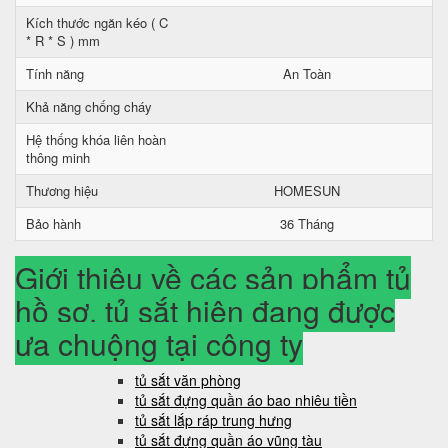
Kích thước ngăn kéo ( C
* R * S ) mm
Tính năng
An Toàn
Khả năng chống cháy
Hệ thống khóa liên hoàn
thông minh
Thương hiệu
HOMESUN
Bảo hành
36 Tháng
Giới thiệu về các sản phẩm tủ
hồ sơ, tủ sắt hiện đang được
ưa chuộng tại công ty
tủ sắt văn phòng
tủ sắt đựng quần áo bao nhiêu tiền
tủ sắt lắp ráp trung hưng
tủ sắt đựng quần áo vũng tàu