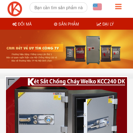
ĐỔI MÃ
SẢN PHẨM
ĐẠI LÝ