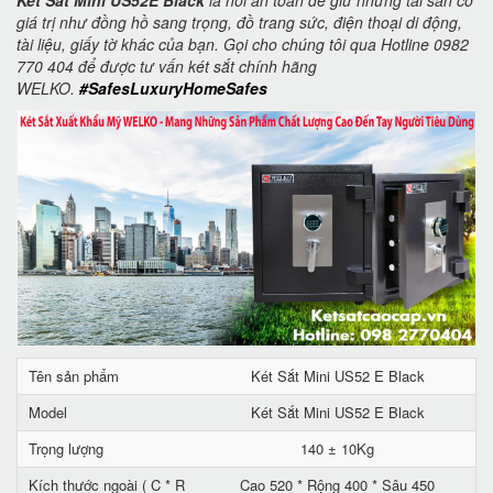
Két Sắt Mini US52E Black
là nơi an toàn để giữ những tài sản có
giá trị như đồng hồ sang trọng, đồ trang sức, điện thoại di động,
tài liệu, giấy tờ khác của bạn. Gọi cho chúng tôi qua Hotline 0982
770 404 để được tư vấn két sắt chính hãng
WELKO.
#SafesLuxuryHomeSafes
Tên sản phẩm
Két Sắt Mini US52 E Black
Model
Két Sắt Mini US52 E Black
Trọng lượng
140 ± 10Kg
Kích thước ngoài ( C * R
Cao 520 * Rộng 400 * Sâu 450