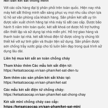
Nơi bán két sắt thông minh
Với các cửa hàng đại lý phân phối trên toàn quốc. Hiện nay nhà
máy két sắt thông minh sẵn sàng phục vụ mọi nhu cầu chọn lựa
tủ hồ sơ văn phòng của khách hàng. Sản phẩm két sắt uy tín
được sản xuất chính hãng tại nhà máy tủ sắt cao cấp. Được bảo
hành 5 năm trên toàn quốc. két sắt khoá cơ được hỗ trợ hướng
dẫn thiết lập và sử dụng tại nhà miễn phí. Hỗ trợ giao hàng và
thanh toán tại nhà. két sắt khoá điện tử được công ty chúng tôi
thiết kế với sự tinh giản và thuận tiện sử dụng. Sản phẩm được
sơn chống trầy xước giúp cho tủ luôn bền đẹp trong quá trình sử
dụng lâu dài.
Liên hệ mua két sắt an toàn chống cháy
Tham khảo thêm Các mẫu két sắt điện tử:
https://ketsatcaocap.vn/san-pham/ket-sat-dien-tu
Xem thêm các sản phẩm két sắt khác tại:
https://ketsatcaocap.vn/san-pham/ket-sat
Các mẫu két sắt điện tử chống cháy:
https://ketsatcaocap.vn/san-pham/ket-sat-chong-chay
Két sắt mini chống cháy cao cấp:
https://ketsatcaocap.vn/san-pham/ket-sat-mini