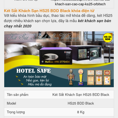
khach-san-cao-cap-ks25-orbitech
Két Sắt Khách Sạn HS25 BDD Black khóa điện tử
Với kiểu khóa hình bầu dục, thao tác mở khóa đễ dàng, két HS25
được nhiều khách sạn chọn lựa, đây là mẫu
két khách sạn bán
chạy nhất 2020
Tên sản phẩm
Két Sắt Khách Sạn HS25 BDD Black
Model
HS25 BDD Black
Trọng lượng
8 Kg