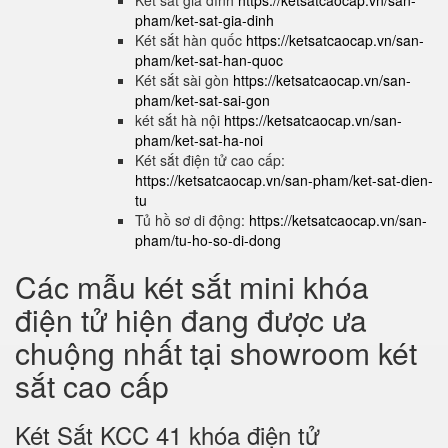
Két sắt gia đình
https://ketsatcaocap.vn/san-
pham/ket-sat-gia-dinh
Két sắt hàn quốc
https://ketsatcaocap.vn/san-
pham/ket-sat-han-quoc
Két sắt sài gòn
https://ketsatcaocap.vn/san-
pham/ket-sat-sai-gon
két sắt hà nội
https://ketsatcaocap.vn/san-
pham/ket-sat-ha-noi
Két sắt điện tử cao cấp:
https://ketsatcaocap.vn/san-pham/ket-sat-dien-
tu
Tủ hồ sơ di động:
https://ketsatcaocap.vn/san-
pham/tu-ho-so-di-dong
Các mẫu két sắt mini khóa
điện tử hiện đang được ưa
chuộng nhất tại showroom két
sắt cao cấp
Két Sắt KCC 41 khóa điện tử