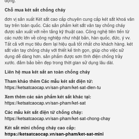
động.
Chỗ mua két sắt chống cháy
đơn vị sản xuất Két sắt cao cấp chuyên cung cấp két sắt khoá vân
tay trên toàn quốc. Các sản phẩm két sắt vân tay chống cháy
được sản xuất với nền tảng kỹ thuật cao. Công nghệ tiên tiến từ
các nước lớn về công nghiệp như nhật bản, hàn quốc, đức, ý vv.
Tất cả với mục tiêu đem lại hiệu quả tốt nhất cho khách hàng. két
sắt vân tay chống cháy với thiết kế tinh gọn, giúp cho việc sử
dụng dễ dàng hơn. sản phẩm được sơn tĩnh điện chống trầy
xước. đảm bảo bền đẹp trong thời gian sử dụng lâu dài.
Liên hệ mua két sắt an toàn chống cháy
Tham khảo thêm Các mẫu két sắt điện tử:
https://ketsatcaocap.vn/san-pham/ket-sat-dien-tu
Xem thêm các sản phẩm két sắt khác tại:
https://ketsatcaocap.vn/san-pham/ket-sat
Các mẫu két sắt điện tử chống cháy:
https://ketsatcaocap.vn/san-pham/ket-sat-chong-chay
Két sắt mini chống cháy cao cấp:
https://ketsatcaocap.vn/san-pham/ket-sat-mini