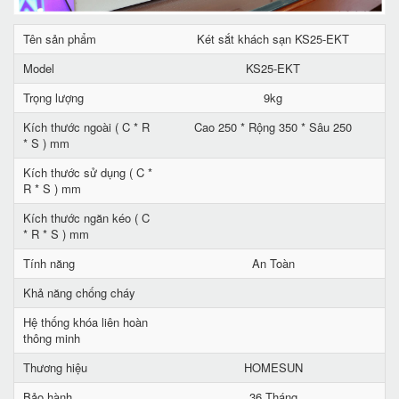
Tên sản phẩm
Két sắt khách sạn KS25-EKT
Model
KS25-EKT
Trọng lượng
9kg
Kích thước ngoài ( C * R
Cao 250 * Rộng 350 * Sâu 250
* S ) mm
Kích thước sử dụng ( C *
R * S ) mm
Kích thước ngăn kéo ( C
* R * S ) mm
Tính năng
An Toàn
Khả năng chống cháy
Hệ thống khóa liên hoàn
thông minh
Thương hiệu
HOMESUN
Bảo hành
36 Tháng