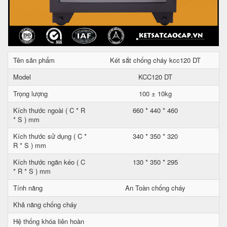
Tên sản phẩm
Két sắt chống cháy kcc120 DT
Model
KCC120 DT
Trọng lượng
100 ± 10kg
Kích thước ngoài ( C * R
660 * 440 * 460
* S ) mm
Kích thước sử dụng ( C *
340 * 350 * 320
R * S ) mm
Kích thước ngăn kéo ( C
130 * 350 * 295
* R * S ) mm
Tính năng
An Toàn chống cháy
Khả năng chống cháy
Hệ thống khóa liên hoàn