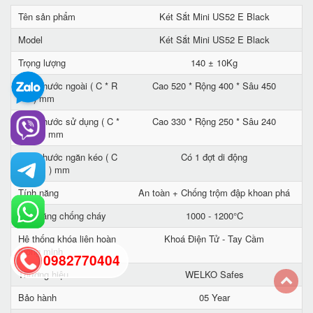
Tên sản phẩm
Két Sắt Mini US52 E Black
Model
Két Sắt Mini US52 E Black
Trọng lượng
140 ± 10Kg
Kích thước ngoài ( C * R
Cao 520 * Rộng 400 * Sâu 450
* S ) mm
Kích thước sử dụng ( C *
Cao 330 * Rộng 250 * Sâu 240
R * S ) mm
Kích thước ngăn kéo ( C
Có 1 đợt di động
* R * S ) mm
Tính năng
An toàn + Chống trộm đập khoan phá
Khả năng chống cháy
1000 - 1200°C
Hệ thống khóa liên hoàn
Khoá Điện Tử - Tay Cầm
thông minh
0982770404
Thương hiệu
WELKO Safes
Bảo hành
05 Year
back