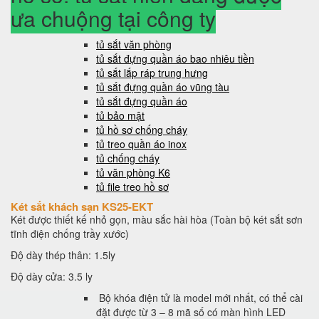
ưa chuộng tại công ty
tủ sắt văn phòng
tủ sắt đựng quần áo bao nhiêu tiền
tủ sắt lắp ráp trung hưng
tủ sắt đựng quần áo vũng tàu
tủ sắt đựng quần áo
tủ bảo mật
tủ hồ sơ chống cháy
tủ treo quần áo inox
tủ chống cháy
tủ văn phòng K6
tủ file treo hồ sơ
Két sắt khách sạn KS25-EKT
Két được thiết kế nhỏ gọn, màu sắc hài hòa (Toàn bộ két sắt sơn
tĩnh điện chống trầy xước)
Độ dày thép thân: 1.5ly
Độ dày cửa: 3.5 ly
Bộ khóa điện tử là model mới nhất, có thể cài
đặt được từ 3 – 8 mã số có màn hình LED