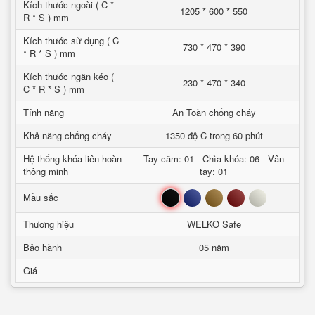
Kích thước ngoài ( C *
1205 * 600 * 550
R * S ) mm
Kích thước sử dụng ( C
730 * 470 * 390
* R * S ) mm
Kích thước ngăn kéo (
230 * 470 * 340
C * R * S ) mm
Tính năng
An Toàn chống cháy
Khả năng chống cháy
1350 độ C trong 60 phút
Hệ thống khóa liên hoàn
Tay cầm: 01 - Chìa khóa: 06 - Vân
thông minh
tay: 01
Đen
Xanh
Nâu
Đỏ
Trắng
Mầu sắc
Thương hiệu
WELKO Safe
Bảo hành
05 năm
Giá