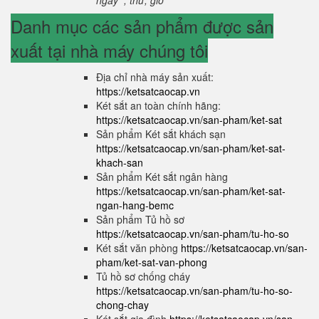
ngày , thứ, giờ
Danh mục các sản phẩm được sản
xuất tại nhà máy chúng tôi
Địa chỉ nhà máy sản xuất:
https://ketsatcaocap.vn
Két sắt an toàn chính hãng:
https://ketsatcaocap.vn/san-pham/ket-sat
Sản phẩm Két sắt khách sạn
https://ketsatcaocap.vn/san-pham/ket-sat-
khach-san
Sản phẩm Két sắt ngân hàng
https://ketsatcaocap.vn/san-pham/ket-sat-
ngan-hang-bemc
Sản phẩm Tủ hồ sơ
https://ketsatcaocap.vn/san-pham/tu-ho-so
Két sắt văn phòng
https://ketsatcaocap.vn/san-
pham/ket-sat-van-phong
Tủ hồ sơ chống cháy
https://ketsatcaocap.vn/san-pham/tu-ho-so-
chong-chay