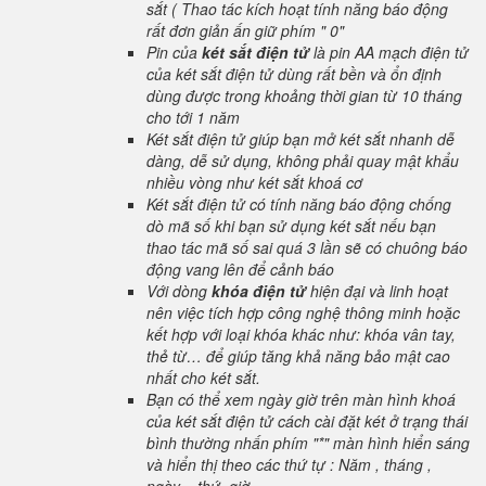
sắt ( Thao tác kích hoạt tính năng báo động
rất đơn giản ấn giữ phím " 0"
Pin của
két sắt điện tử
là pin AA mạch điện tử
của két sắt điện tử dùng rất bền và ổn định
dùng được trong khoảng thời gian từ 10 tháng
cho tới 1 năm
Két sắt điện tử giúp bạn mở két sắt nhanh dễ
dàng, dễ sử dụng, không phải quay mật khẩu
nhiều vòng như két sắt khoá cơ
Két sắt điện tử có tính năng báo động chống
dò mã số khi bạn sử dụng két sắt nếu bạn
thao tác mã số sai quá 3 lần sẽ có chuông báo
động vang lên để cảnh báo
Với dòng
khóa điện tử
hiện đại và linh hoạt
nên việc tích hợp công nghệ thông minh hoặc
kết hợp với loại khóa khác như: khóa vân tay,
thẻ từ… để giúp tăng khả năng bảo mật cao
nhất cho két sắt.
Bạn có thể xem ngày giờ trên màn hình khoá
của két sắt điện tử cách cài đặt két ở trạng thái
bình thường nhấn phím "*" màn hình hiển sáng
và hiển thị theo các thứ tự : Năm , tháng ,