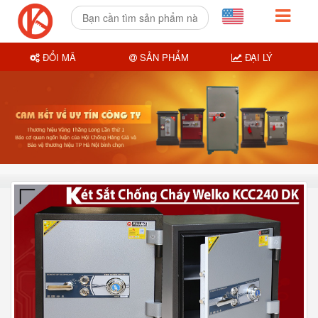
ĐỔI MÃ
SẢN PHẨM
ĐẠI LÝ