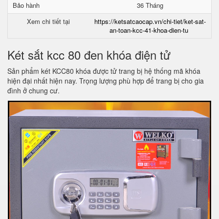
Bảo hành
36 Tháng
Xem chi tiết tại
https://ketsatcaocap.vn/chi-tiet/ket-sat-
an-toan-kcc-41-khoa-dien-tu
Két sắt kcc 80 đen khóa điện tử
Sản phẩm két KCC80 khóa được tử trang bị hệ thống mã khóa
hiện đại nhất hiện nay. Trọng lượng phù hợp để trang bị cho gia
đình ở chung cư.