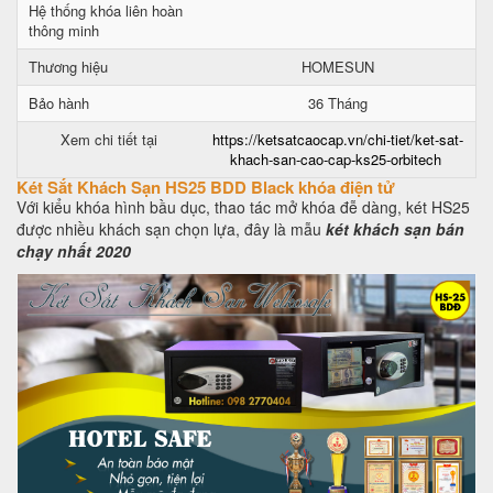
Hệ thống khóa liên hoàn
thông minh
Thương hiệu
HOMESUN
Bảo hành
36 Tháng
Xem chi tiết tại
https://ketsatcaocap.vn/chi-tiet/ket-sat-
khach-san-cao-cap-ks25-orbitech
Két Sắt Khách Sạn HS25 BDD Black khóa điện tử
Với kiểu khóa hình bầu dục, thao tác mở khóa đễ dàng, két HS25
được nhiều khách sạn chọn lựa, đây là mẫu
két khách sạn bán
chạy nhất 2020