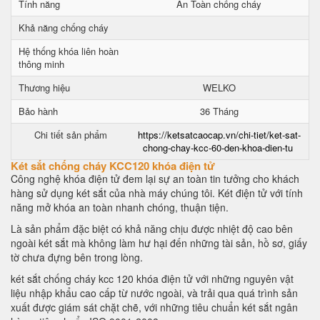
Tính năng
An Toàn chống cháy
Khả năng chống cháy
Hệ thống khóa liên hoàn
thông minh
Thương hiệu
WELKO
Bảo hành
36 Tháng
Chi tiết sản phẩm
https://ketsatcaocap.vn/chi-tiet/ket-sat-
chong-chay-kcc-60-den-khoa-dien-tu
Két sắt chống cháy KCC120 khóa điện tử
Công nghệ khóa điện tử đem lại sự an toàn tin tưởng cho khách
hàng sử dụng két sắt của nhà máy chúng tôi. Két điện tử với tính
năng mở khóa an toàn nhanh chóng, thuận tiện.
Là sản phẩm đặc biệt có khả năng chịu được nhiệt độ cao bên
ngoài két sắt mà không làm hư hại đến những tài sản, hồ sơ, giấy
tờ chưa đựng bên trong lòng.
két sắt chống cháy kcc 120 khóa điện tử với những nguyên vật
liệu nhập khẩu cao cấp từ nước ngoài, và trải qua quá trình sản
xuất được giám sát chặt chẽ, với những tiêu chuẩn két sắt ngân