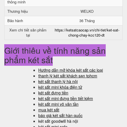
thông minh
Thương hiệu
WELKO
Bảo hành
36 Tháng
Xem chi tiết sản phẩm
https://ketsatcaocap.vn/chi-tiet/ket-sat-
tại
chong-chay-kcc120-dt
Giới thiệu về tính năng sản
phẩm két sắt
Hướng dẫn mở khóa két sắt các loại
thanh lý két sắt khách sạn tphcm
két sắt thanh lý hà nội
két sắt mini khóa điện tử
két sắt đựng tiền
két sắt mini đựng tiền tiết kiệm
két sắt mini võ văn tần
mua két sắt
báo giá két sắt hàn quốc
két sắt goodwill hà nội
két sắt mini safe