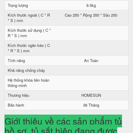
Trọng lượng
9.5kg
Kích thước ngoài ( C * R
Cao 250 * Rộng 350 * Sâu 250
* S ) mm
Kích thước sử dụng ( C *
R * S ) mm
Kích thước ngăn kéo ( C
* R * S ) mm
Tính năng
An Toàn
Khả năng chống cháy
Hệ thống khóa liên hoàn
thông minh
Thương hiệu
HOMESUN
Bảo hành
36 Tháng
Giới thiệu về các sản phẩm tủ
hồ sơ, tủ sắt hiện đang được