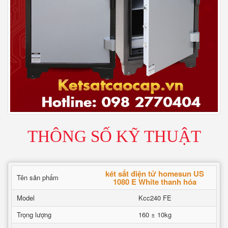
THÔNG SỐ KỸ THUẬT
két sắt điện tử homesun US
Tên sản phẩm
1080 E White thanh hóa
Model
Kcc240 FE
Trọng lượng
160 ± 10kg