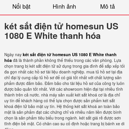
Nổi bật
Hình ảnh
Mô tả
két sắt điện tử homesun US
1080 E White thanh hóa
Ngày nay
két sắt điện tử homesun US 1080 E White thanh
hóa
đã là thành phần không thể thiếu trong các văn phòng. Lựa
chọn trang bị két sắt điện tử sử dụng trong gia đình để sắp xếp tối
đa gọn nhất các hồ sơ tài liệu doanh nghiệp. mua tủ hồ sơ tại địa
chỉ đại lý cung cấp tủ hồ sơ để có giá tốt nhất với chất lượng sản
phẩm được đảm bảo. Đảm bảo cho tài liệu hồ sơ của công ty luôn
được bảo quản tốt nhất. Với các showroom hiện đại tại nhiều tỉnh
thành trên cả nước. nhà máy sản xuất két sắt khoá cơ là địa chỉ
uy tín để khách hàng có thể lựa chọn được sản phẩm két sắt
khoá điện tử bảo mật uy tín. Hệ thống két sắt khoá an toàn bảo
mật là sản phẩm đạt các chứng chỉ và nhiều năm liền được bình
chọn là sản phẩm tiêu biểu trong ngành. két sắt giá rẻ được sơn
tĩnh điện bề mặt. Có chân cao su cố định hoặc trang bị bánh xe di