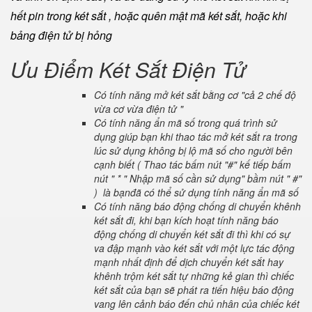
hết pin trong két sắt , hoặc quên mật mã két sắt, hoặc khi
bảng điện tử bị hỏng
Ưu Điểm Két Sắt Điện Tử
Có tính năng mở két sắt bằng cơ "cả 2 chế độ
vừa cơ vừa điện tử "
Có tính năng ẩn mã số trong quá trình sử
dụng giúp bạn khi thao tác mở két sắt ra trong
lúc sử dụng không bị lộ mã số cho người bên
cạnh biết ( Thao tác bấm nút "#" kế tiếp bấm
nút " * " Nhập mã số cần sử dụng" bầm nút " #"
) là bạnđã có thể sử dụng tính năng ẩn mã số
Có tính năng báo động chống di chuyển khênh
két sắt đi, khi bạn kích hoạt tính năng báo
động chống di chuyển két sắt đi thì khi có sự
va đập mạnh vào két sắt với một lực tác động
mạnh nhất định để dịch chuyển két sắt hay
khênh trộm két sắt tự những kẻ gian thì chiếc
két sắt của bạn sẽ phát ra tiến hiệu báo động
vang lên cảnh báo đến chủ nhân của chiếc két