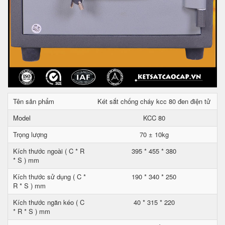
Tên sản phẩm
Két sắt chống cháy kcc 80 đen điện tử
Model
KCC 80
Trọng lượng
70 ± 10kg
Kích thước ngoài ( C * R
395 * 455 * 380
* S ) mm
Kích thước sử dụng ( C *
190 * 340 * 250
R * S ) mm
Kích thước ngăn kéo ( C
40 * 315 * 220
* R * S ) mm