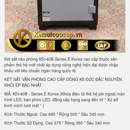
Két sắt văn phòng KS140B-Series E Korea cao cấp thuộc sản
phẩm thế hệ mới nhất áp dụng công nghệ hiện đại được nhập
khẩu với tiêu chuẩn ngân hàng quốc tế.
KÉT SẮT VĂN PHÒNG CAO CẤP DÒNG KS ĐÚC ĐẶC NGUYÊN
KHỐI ÉP BẬC NHẤT.
MÃ: KS140B - Series E Korea (Khóa điện tử thế hệ pin ngoài màn
hình LED, bàn phím LED đẳng cấp hạng sang đến từ “ Xứ sở
bình minh tươi mát “ )
Kích Thước Ngoài: Cao 695 * Rộng 500 * Sâu 545 mm
Kích Thước Sử Dụng: Cao 375 * Rộng 385 * Sâu 340 mm