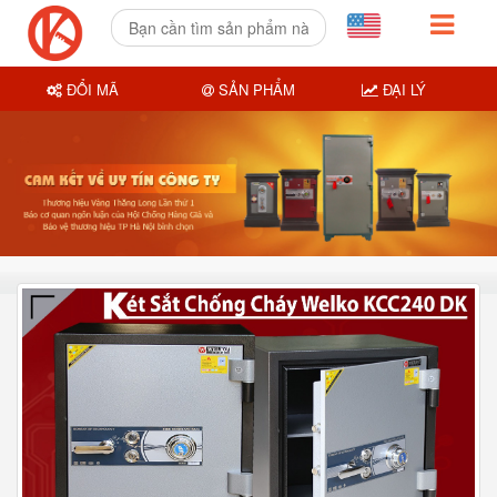
ĐỔI MÃ
SẢN PHẨM
ĐẠI LÝ