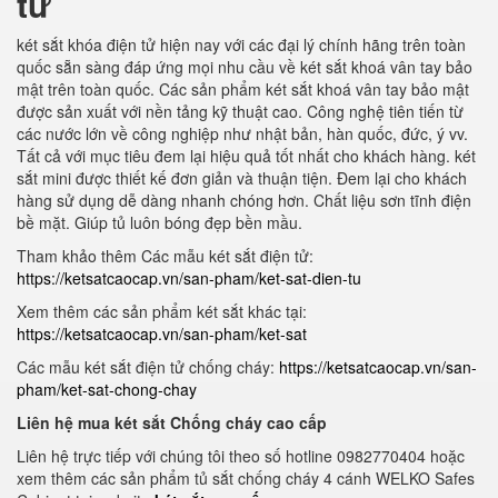
tử
két sắt khóa điện tử hiện nay với các đại lý chính hãng trên toàn
quốc sẵn sàng đáp ứng mọi nhu cầu về két sắt khoá vân tay bảo
mật trên toàn quốc. Các sản phẩm két sắt khoá vân tay bảo mật
được sản xuất với nền tảng kỹ thuật cao. Công nghệ tiên tiến từ
các nước lớn về công nghiệp như nhật bản, hàn quốc, đức, ý vv.
Tất cả với mục tiêu đem lại hiệu quả tốt nhất cho khách hàng. két
sắt mini được thiết kế đơn giản và thuận tiện. Đem lại cho khách
hàng sử dụng dễ dàng nhanh chóng hơn. Chất liệu sơn tĩnh điện
bề mặt. Giúp tủ luôn bóng đẹp bền mầu.
Tham khảo thêm Các mẫu két sắt điện tử:
https://ketsatcaocap.vn/san-pham/ket-sat-dien-tu
Xem thêm các sản phẩm két sắt khác tại:
https://ketsatcaocap.vn/san-pham/ket-sat
Các mẫu két sắt điện tử chống cháy:
https://ketsatcaocap.vn/san-
pham/ket-sat-chong-chay
Liên hệ mua két sắt Chống cháy cao cấp
Liên hệ trực tiếp với chúng tôi theo số hotline 0982770404 hoặc
xem thêm các sản phẩm tủ sắt chống cháy 4 cánh WELKO Safes