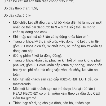
(Toàn bộ két sắt sơn tĩnh điện chống trầy xước)
Độ dày thép thân: 1.5ly
Độ dày cửa: 3.5 ly
Mỗi chiếc két sắt đều trang bị bộ khóa điện tử là model mới
nhất, có thể cài đặt được từ 3 – 6 mã số ( thế Hệ mô tơ
xoắn tự động cao cấp)
Khi nhập sai mã số 3 lần và tự động khóa bàn phím.
Trang bị khóa kỹ thuật số giúp việc đóng mở két thuận tiện
gồm: 01 khóa điện tử, 02 chốt inox, hệ thống mô tơ xoắn tự
động cao cấp.
(Dùng phím # két tự động đóng).
Trang bị khóa khẩn cấp phục vụ khi hết pin mà không phải
phá két, gồm: 01 chìa khẩn cấp (chìa dự phòng). không tốn
bất kỳ chi phí nào mà công việc vẫn trôi chảy, két vẫn an
toàn..
Mỗi Két sắt khách sạn cao cấp KS25-ORBITECH đều có
mastercode
Mỗi một két sắt khách sạn có thể được lưu lại 100 lần (
READ RECORD) có phần mềm kèm theo và đầu đọc CEU
kiểm tra giờ mở.
Thích hợp sử dụng cho gia đình, căn hộ, khách sạn