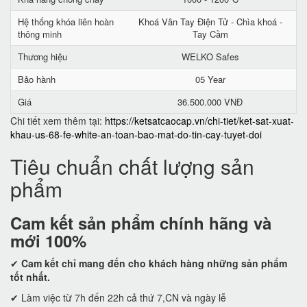
Hệ thống khóa liên hoàn
Khoá Vân Tay Điện Tử - Chìa khoá -
thông minh
Tay Cầm
Thương hiệu
WELKO Safes
Bảo hành
05 Year
Giá
36.500.000 VNĐ
Chi tiết xem thêm tại:
https://ketsatcaocap.vn/chi-tiet/ket-sat-xuat-
khau-us-68-fe-white-an-toan-bao-mat-do-tin-cay-tuyet-doi
Tiêu chuẩn chất lượng sản
phẩm
Cam kết
sản phẩm chính hãng và
mới 100%
✔
Cam kết
chỉ mang đến cho khách hàng những sản phẩm
tốt nhất.
✔ Làm việc từ 7h đến 22h cả thứ 7,CN và ngày lễ