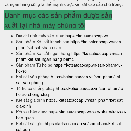
và ngân hàng cũng là thế mạnh được két sắt cao cấp chú trọng.
Danh mục các sản phẩm được sản
xuất tại nhà máy chúng tôi
Địa chỉ nhà máy sản xuất:
https://ketsatcaocap.vn
Sản phẩm Két sắt khách sạn
https://ketsatcaocap.vn/san-
pham/ket-sat-khach-san
Sản phẩm Két sắt ngân hàng
https://ketsatcaocap.vn/san-
pham/ket-sat-ngan-hang-bemc
Sản phẩm Tủ hồ sơ
https://ketsatcaocap.vn/san-pham/tu-
ho-so
Két sắt văn phòng
https://ketsatcaocap.vn/san-pham/ket-
sat-van-phong
Tủ hồ sơ chống cháy
https://ketsatcaocap.vn/san-pham/tu-
ho-so-chong-chay
Két sắt gia đình
https://ketsatcaocap.vn/san-pham/ket-sat-
gia-dinh
Két sắt hàn quốc
https://ketsatcaocap.vn/san-pham/ket-sat-
han-quoc
Két sắt sài gòn
https://ketsatcaocap.vn/san-pham/ket-sat-
sai-gon