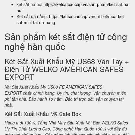
két sắt hà nội
https://ketsatcaocap.vn/san-pham/ket-sat-ha-
noi
Két sắt đà nẵng:
https://ketsatcaocap.vn/chi-tiet/mua-ket-
sat-mini-tai-da-nang
Sản phẩm két sắt điện tử công
nghệ hàn quốc
Két Sắt Xuất Khẩu Mỹ US68 Vân Tay +
Điện Tử WELKO AMERICAN SAFES
EXPORT
Két Sắt Xuất Khẩu Mỹ US68 FE AMERICAN SAFES
EXPORT cháy chính hãng, Uy tín, chất lượng, Vận chuyển miễn
phí tận nhà. Bảo hành 10 năm. Bảo trì trọn đời. vận chuyển tại
nhà.
Két Sắt Xuất Khẩu Mỹ Safe Box
Hàng mới 100%. Tổng Nhà Máy Sản Xuất Két Bạc WELKO Safes
Uy Tín Chất Lượng Cao. Công nghệ Hàn Quốc 100% với đầy đủ
mẫu mã chủng loại - Các dòng két sắt cao cấp với giá cực ưu đãi