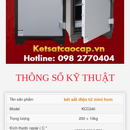
THÔNG SỐ KỸ THUẬT
két sắt điện tử mini hcm
Tên sản phẩm
Model
KCC240
Trọng lượng
200 ± 10kg
Kích thước ngoài ( C *