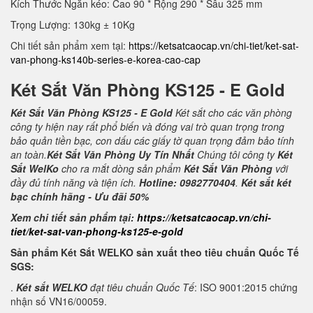
Kích Thước Ngăn kéo: Cao 90 * Rộng 290 * Sâu 325 mm
Trọng Lượng: 130kg ± 10Kg
Chi tiết sản phẩm xem tại:
https://ketsatcaocap.vn/chi-tiet/ket-sat-
van-phong-ks140b-series-e-korea-cao-cap
Két Sắt Văn Phòng KS125 - E Gold
Két Sắt Văn Phòng KS125 - E Gold
Két sắt cho các văn phòng
công ty hiện nay rất phổ biến và đóng vai trò quan trọng trong
bảo quản tiền bạc, con dấu các giấy tờ quan trọng đảm bảo tính
an toàn.
Két Sắt Văn Phòng Uy Tín Nhất
Chúng tôi công ty
Két
Sắt WelKo
cho ra mắt dòng sản phẩm
Két Sắt Văn Phòng
với
đầy đủ tính năng và tiện ích.
Hotline: 0982770404
.
Két sắt két
bạc chính hãng - Ưu đãi 50%
Xem chi tiết sản phẩm tại:
https://ketsatcaocap.vn/chi-
tiet/ket-sat-van-phong-ks125-e-gold
Sản phẩm Két Sắt WELKO sản xuất theo tiêu chuẩn Quốc Tế
SGS:
.
Két sắt WELKO
đạt tiêu chuẩn Quốc Tế
: ISO 9001:2015 chứng
nhận số VN16/00059.