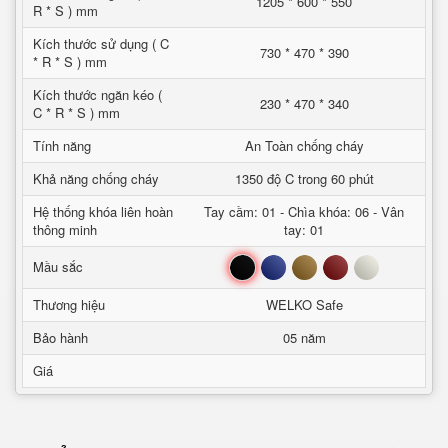
1205 * 600 * 550
R * S ) mm
Kích thước sử dụng ( C
730 * 470 * 390
* R * S ) mm
Kích thước ngăn kéo (
230 * 470 * 340
C * R * S ) mm
Tính năng
An Toàn chống cháy
Khả năng chống cháy
1350 độ C trong 60 phút
Hệ thống khóa liên hoàn
Tay cầm: 01 - Chìa khóa: 06 - Vân
thông minh
tay: 01
Đen
Xanh
Nâu
Đỏ
Trắng
Mầu sắc
Thương hiệu
WELKO Safe
Bảo hành
05 năm
Giá