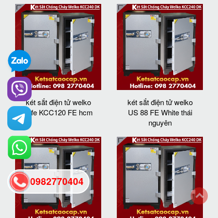
két sắt điện tử welko
két sắt điện tử welko
safe KCC120 FE hcm
US 88 FE White thái
nguyên
0982770404
back