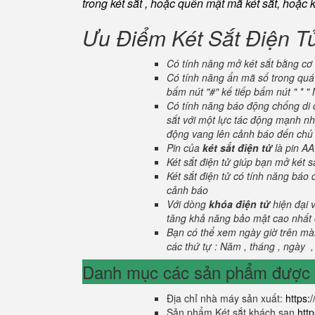
trong két sắt , hoặc quên mật mã két sắt, hoặc 
Ưu Điểm Két Sắt Điện T
Có tính năng mở két sắt bằng cơ 
Có tính năng ẩn mã số trong quá 
bấm nút "#" kế tiếp bấm nút " * 
Có tính năng báo động chống di c
sắt với một lực tác động mạnh nhấ
động vang lên cảnh báo đến chủ n
Pin của
két sắt điện tử
là pin AA
Két sắt điện tử giúp bạn mở két
Két sắt điện tử có tính năng báo
cảnh báo
Với dòng
khóa điện tử
hiện đại 
tăng khả năng bảo mật cao nhất c
Bạn có thể xem ngày giờ trên màn
các thứ tự : Năm , tháng , ngày ,
Danh mục các sản phẩm được s
Địa chỉ nhà máy sản xuất:
https:
Sản phẩm Két sắt khách sạn
htt