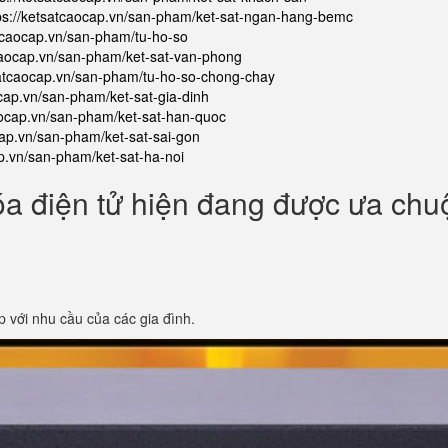
ps://ketsatcaocap.vn/san-pham/ket-sat-ngan-hang-bemc
atcaocap.vn/san-pham/tu-ho-so
tcaocap.vn/san-pham/ket-sat-van-phong
satcaocap.vn/san-pham/tu-ho-so-chong-chay
ocap.vn/san-pham/ket-sat-gia-dinh
aocap.vn/san-pham/ket-sat-han-quoc
cap.vn/san-pham/ket-sat-sai-gon
ap.vn/san-pham/ket-sat-ha-noi
óa điện tử hiện đang được ưa ch
p với nhu cầu của các gia đình.