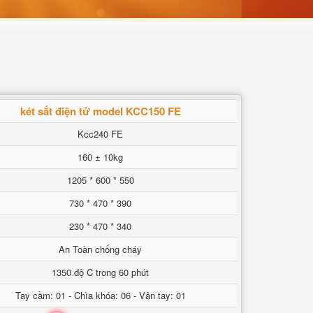
két sắt điện tử model KCC150 FE
Kcc240 FE
160 ± 10kg
1205 * 600 * 550
730 * 470 * 390
230 * 470 * 340
An Toàn chống cháy
1350 độ C trong 60 phút
Tay cầm: 01 - Chìa khóa: 06 - Vân tay: 01