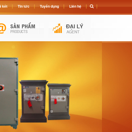
 két
Tin tức
Tuyển dụng
Liên hệ