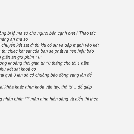
ông bị lộ mã số cho người bên cạnh biết ( Thao tác
h năng ẩn mã số
 chuyển két sắt đi thì khi có sự va đập mạnh vào két
thì chiếc két sắt của bạn sẽ phát ra tiến hiệu báo
 giản ấn giữ phím " 0"
rong khoảng thời gian từ 10 tháng cho tới 1 năm
như két sắt khoá cơ
sai quá 3 lần sẽ có chuông báo động vang lên để
oại khóa khác như: khóa vân tay, thẻ từ… để giúp
ng nhấn phím "*" màn hình hiển sáng và hiển thị theo