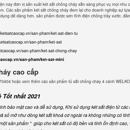
Hiện nay đơn vị sản xuất két sắt chống cháy sẵn sàng phục vụ mọi nhu
am. Các sản phẩm két sắt chống cháy đem lại cho doanh nghiệp sự lựa ch
 sử dụng dễ dàng hơn. sản phẩm được sơn tĩnh điện chống trầy xước. đảm
//ketsatcaocap.vn/san-pham/ket-sat-dien-tu
/ketsatcaocap.vn/san-pham/ket-sat
satcaocap.vn/san-pham/ket-sat-chong-chay
tcaocap.vn/san-pham/ket-sat-mini
háy cao cấp
982770404 hoặc xem thêm các sản phẩm tủ sắt chống cháy 4 cánh WELKO
 Tốt nhất 2021
nh bảo mật cao và dễ sử dụng, Khi sử dụng két sắt điện tử các b
mã số mở như dòng két sắt khoá cơ ngoài ra không những có tín
ột sản phẩm " giúp cho két sắt có độ bền và tính ổn định cao, v