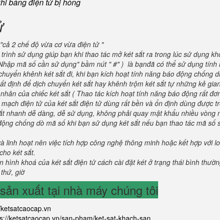
khi bảng điện tử bị hỏng
ử
"cả 2 chế độ vừa cơ vừa điện tử "
trình sử dụng giúp bạn khi thao tác mở két sắt ra trong lúc sử dụng kh
" Nhập mã số cần sử dụng" bầm nút " #" ) là bạnđã có thể sử dụng tín
huyển khênh két sắt đi, khi bạn kích hoạt tính năng báo động chống di
t định để dịch chuyển két sắt hay khênh trộm két sắt tự những kẻ gian 
hân của chiếc két sắt ( Thao tác kích hoạt tính năng báo động rất đơn
 mạch điện tử của két sắt điện tử dùng rất bền và ổn định dùng được t
 sắt nhanh dễ dàng, dễ sử dụng, không phải quay mật khẩu nhiều vòng 
 động chống dò mã số khi bạn sử dụng két sắt nếu bạn thao tác mã số 
và linh hoạt nên việc tích hợp công nghệ thông minh hoặc kết hợp với l
ho két sắt.
 hình khoá của két sắt điện tử cách cài đặt két ở trạng thái bình thườ
 thứ, giờ
ản xuất tại nhà máy chúng tôi
//ketsatcaocap.vn
ps://ketsatcaocap.vn/san-pham/ket-sat-khach-san