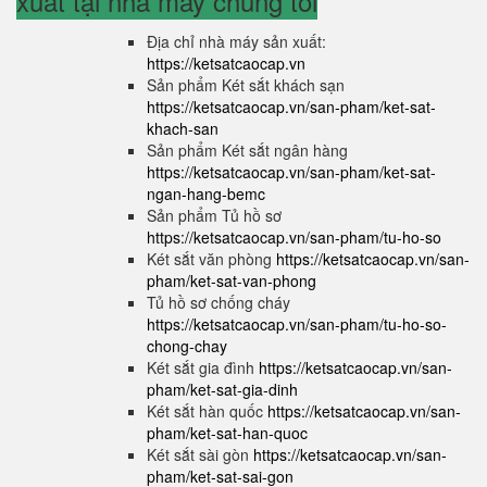
xuất tại nhà máy chúng tôi
Địa chỉ nhà máy sản xuất:
https://ketsatcaocap.vn
Sản phẩm Két sắt khách sạn
https://ketsatcaocap.vn/san-pham/ket-sat-
khach-san
Sản phẩm Két sắt ngân hàng
https://ketsatcaocap.vn/san-pham/ket-sat-
ngan-hang-bemc
Sản phẩm Tủ hồ sơ
https://ketsatcaocap.vn/san-pham/tu-ho-so
Két sắt văn phòng
https://ketsatcaocap.vn/san-
pham/ket-sat-van-phong
Tủ hồ sơ chống cháy
https://ketsatcaocap.vn/san-pham/tu-ho-so-
chong-chay
Két sắt gia đình
https://ketsatcaocap.vn/san-
pham/ket-sat-gia-dinh
Két sắt hàn quốc
https://ketsatcaocap.vn/san-
pham/ket-sat-han-quoc
Két sắt sài gòn
https://ketsatcaocap.vn/san-
pham/ket-sat-sai-gon