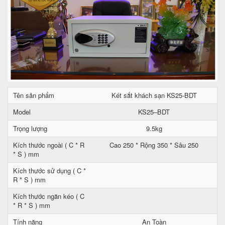
Tên sản phẩm
Két sắt khách sạn KS25-BDT
Model
KS25–BDT
Trọng lượng
9.5kg
Kích thước ngoài ( C * R
Cao 250 * Rộng 350 * Sâu 250
* S ) mm
Kích thước sử dụng ( C *
R * S ) mm
Kích thước ngăn kéo ( C
* R * S ) mm
Tính năng
An Toàn