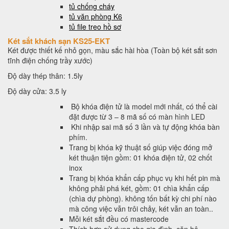
tủ chống cháy
tủ văn phòng K6
tủ file treo hồ sơ
Két sắt khách sạn KS25-EKT
Két được thiết kế nhỏ gọn, màu sắc hài hòa (Toàn bộ két sắt sơn
tĩnh điện chống trầy xước)
Độ dày thép thân: 1.5ly
Độ dày cửa: 3.5 ly
Bộ khóa điện tử là model mới nhất, có thể cài
đặt được từ 3 – 8 mã số có màn hình LED
Khi nhập sai mã số 3 lần và tự động khóa bàn
phím.
Trang bị khóa kỹ thuật số giúp việc đóng mở
két thuận tiện gồm: 01 khóa điện tử, 02 chốt
inox
Trang bị khóa khẩn cấp phục vụ khi hết pin mà
không phải phá két, gồm: 01 chìa khẩn cấp
(chìa dự phòng). không tốn bất kỳ chi phí nào
mà công việc vẫn trôi chảy, két vẫn an toàn..
Mỗi két sắt đều có mastercode