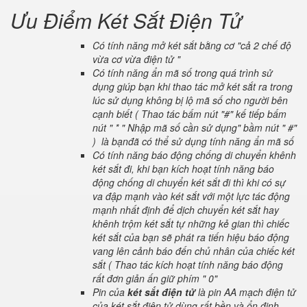
Ưu Điểm Két Sắt Điện Tử
Có tính năng mở két sắt bằng cơ "cả 2 chế độ
vừa cơ vừa điện tử "
Có tính năng ẩn mã số trong quá trình sử
dụng giúp bạn khi thao tác mở két sắt ra trong
lúc sử dụng không bị lộ mã số cho người bên
cạnh biết ( Thao tác bấm nút "#" kế tiếp bấm
nút " * " Nhập mã số cần sử dụng" bầm nút " #"
) là bạnđã có thể sử dụng tính năng ẩn mã số
Có tính năng báo động chống di chuyển khênh
két sắt đi, khi bạn kích hoạt tính năng báo
động chống di chuyển két sắt đi thì khi có sự
va đập mạnh vào két sắt với một lực tác động
mạnh nhất định để dịch chuyển két sắt hay
khênh trộm két sắt tự những kẻ gian thì chiếc
két sắt của bạn sẽ phát ra tiến hiệu báo động
vang lên cảnh báo đến chủ nhân của chiếc két
sắt ( Thao tác kích hoạt tính năng báo động
rất đơn giản ấn giữ phím " 0"
Pin của
két sắt điện tử
là pin AA mạch điện tử
của két sắt điện tử dùng rất bền và ổn định