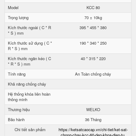
Model
KCC 80
Trọng lượng
70 ± 10kg
Kích thước ngoài ( C * R
395 * 455 * 380
* S ) mm
Kích thước sử dụng ( C *
190 * 340 * 250
R * S ) mm
Kích thước ngăn kéo ( C
40 * 315 * 220
* R * S ) mm
Tính năng
An Toàn chống cháy
Khả năng chống cháy
Hệ thống khóa liên hoàn
thông minh
Thương hiệu
WELKO
Bảo hành
36 Tháng
Chi tiết sản phẩm
https://ketsatcaocap.vn/chi-tiet/ket-sat-
chong-chay-kcc-60-den-khoa-dien-tu