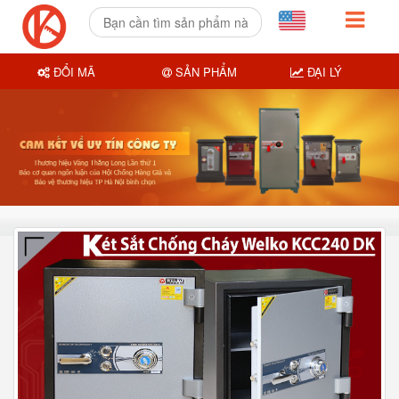
ĐỔI MÃ
SẢN PHẨM
ĐẠI LÝ