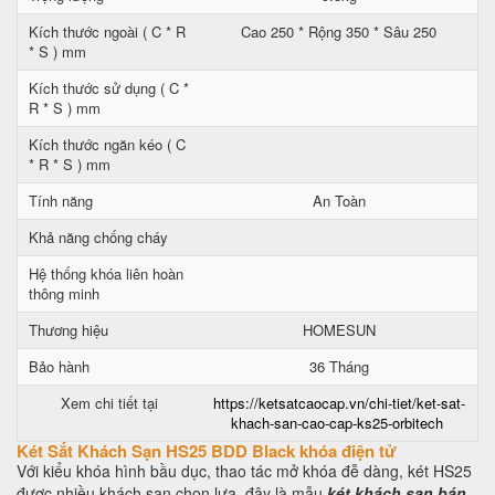
Kích thước ngoài ( C * R
Cao 250 * Rộng 350 * Sâu 250
* S ) mm
Kích thước sử dụng ( C *
R * S ) mm
Kích thước ngăn kéo ( C
* R * S ) mm
Tính năng
An Toàn
Khả năng chống cháy
Hệ thống khóa liên hoàn
thông minh
Thương hiệu
HOMESUN
Bảo hành
36 Tháng
Xem chi tiết tại
https://ketsatcaocap.vn/chi-tiet/ket-sat-
khach-san-cao-cap-ks25-orbitech
Két Sắt Khách Sạn HS25 BDD Black khóa điện tử
Với kiểu khóa hình bầu dục, thao tác mở khóa đễ dàng, két HS25
được nhiều khách sạn chọn lựa, đây là mẫu
két khách sạn bán