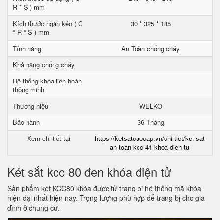
R * S ) mm
Kích thước ngăn kéo ( C
30 * 325 * 185
* R * S ) mm
Tính năng
An Toàn chống cháy
Khả năng chống cháy
Hệ thống khóa liên hoàn
thông minh
Thương hiệu
WELKO
Bảo hành
36 Tháng
Xem chi tiết tại
https://ketsatcaocap.vn/chi-tiet/ket-sat-
an-toan-kcc-41-khoa-dien-tu
Két sắt kcc 80 đen khóa điện tử
Sản phẩm két KCC80 khóa được tử trang bị hệ thống mã khóa
hiện đại nhất hiện nay. Trọng lượng phù hợp để trang bị cho gia
đình ở chung cư.