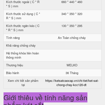
Kích thước ngoài ( C * R
660 * 440 * 460
* S ) mm
Kích thước sử dụng ( C *
340 * 350 * 320
R * S ) mm
Kích thước ngăn kéo ( C
130 * 350 * 295
* R * S ) mm
Tính năng
An Toàn chống cháy
Khả năng chống cháy
Hệ thống khóa liên hoàn
thông minh
Thương hiệu
WELKO
Bảo hành
36 Tháng
Xem chi tiết sản phẩm
https://ketsatcaocap.vn/chi-tiet/ket-sat-
tại
chong-chay-kcc120-dt
Giới thiệu về tính năng sản