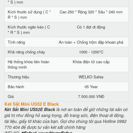
* S ) mm
Kích thước sử dụng ( C *
Cao 250 * Rộng 320 * Sâu * 240 mm
R * S ) mm
Kích thước ngăn kéo ( C
Có 1 đợt di động
* R * S ) mm
Tính năng
An toàn + Chống trộm đập khoan phá
Khả năng chống cháy
1000 - 1200°C
Hệ thống khóa liên hoàn
Khóa điện tử cao cấp
thông minh
Thương hiệu
WELKO Safes
Bảo hành
05 Year
Giá
7.500.000 VNĐ
Két Sắt Mini US52 E Black
Két Sắt Mini US52E Black
là nơi an toàn để giữ những tài sản có
giá trị như đồng hồ sang trọng, đồ trang sức, điện thoại di động,
tài liệu, giấy tờ khác của bạn. Gọi cho chúng tôi qua Hotline 0982
770 404 để được tư vấn két sắt chính hãng