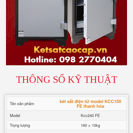
THÔNG SỐ KỸ THUẬT
két sắt điện tử model KCC150
Tên sản phẩm
FE thanh hóa
Model
Kcc240 FE
Trọng lượng
160 ± 10kg