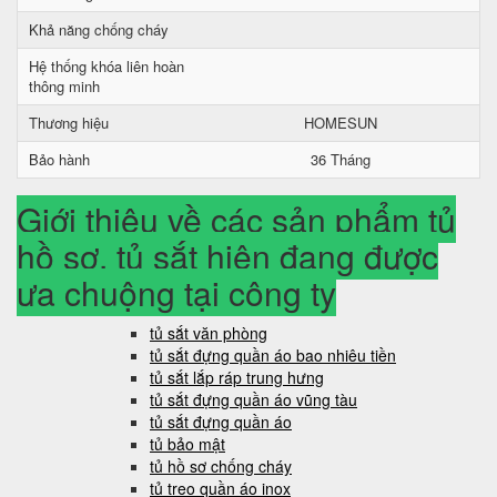
Khả năng chống cháy
Hệ thống khóa liên hoàn
thông minh
Thương hiệu
HOMESUN
Bảo hành
36 Tháng
Giới thiệu về các sản phẩm tủ
hồ sơ, tủ sắt hiện đang được
ưa chuộng tại công ty
tủ sắt văn phòng
tủ sắt đựng quần áo bao nhiêu tiền
tủ sắt lắp ráp trung hưng
tủ sắt đựng quần áo vũng tàu
tủ sắt đựng quần áo
tủ bảo mật
tủ hồ sơ chống cháy
tủ treo quần áo inox