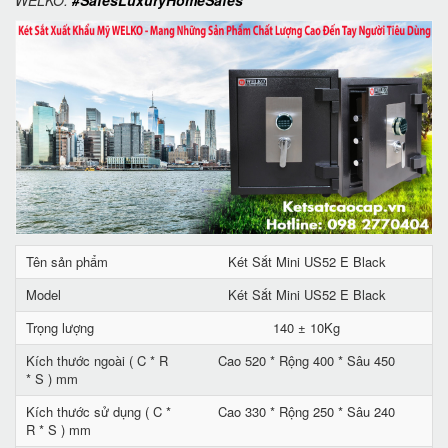
WELKO.
#SafesLuxuryHomeSafes
Tên sản phẩm
Két Sắt Mini US52 E Black
Model
Két Sắt Mini US52 E Black
Trọng lượng
140 ± 10Kg
Kích thước ngoài ( C * R
Cao 520 * Rộng 400 * Sâu 450
* S ) mm
Kích thước sử dụng ( C *
Cao 330 * Rộng 250 * Sâu 240
R * S ) mm