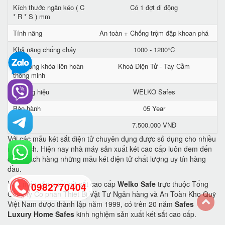
Kích thước ngăn kéo ( C
Có 1 đợt di động
* R * S ) mm
Tính năng
An toàn + Chống trộm đập khoan phá
Khả năng chống cháy
1000 - 1200°C
Hệ thống khóa liên hoàn
Khoá Điện Tử - Tay Cầm
thông minh
Thương hiệu
WELKO Safes
Bảo hành
05 Year
Giá
7.500.000 VNĐ
Với các mẫu két sắt điện tử chuyên dụng được sủ dụng cho nhiều
mục đích. Hiện nay nhà máy sản xuất két cao cấp luôn đem đến
cho khách hàng những mẫu két điện tử chất lượng uy tín hàng
đầu.
Nhà máy sản xuất két sắt cao cấp
Welko Safe
trực thuộc Tổng
0982770404
Công ty Cổ phần Thiết Bị Vật Tư Ngân hàng và An Toàn Kho Quỹ
Việt Nam được thành lập năm 1999, có trên 20 năm
Safes
Luxury Home Safes
kinh nghiệm sản xuất két sắt cao cấp.
back