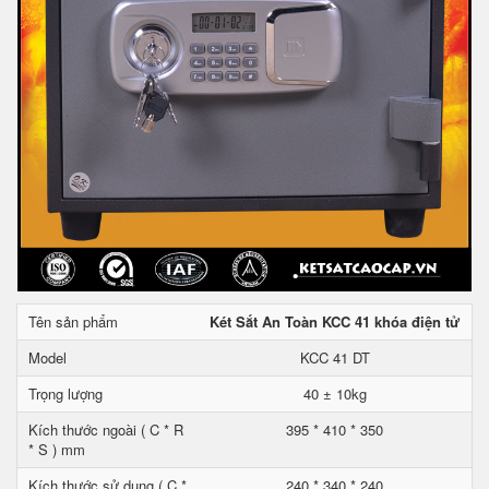
Tên sản phẩm
Két Sắt An Toàn KCC 41 khóa điện tử
Model
KCC 41 DT
Trọng lượng
40 ± 10kg
Kích thước ngoài ( C * R
395 * 410 * 350
* S ) mm
Kích thước sử dụng ( C *
240 * 340 * 240