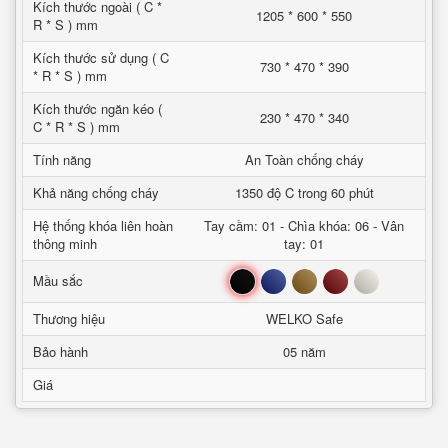
Kích thước ngoài ( C *
1205 * 600 * 550
R * S ) mm
Kích thước sử dụng ( C
730 * 470 * 390
* R * S ) mm
Kích thước ngăn kéo (
230 * 470 * 340
C * R * S ) mm
Tính năng
An Toàn chống cháy
Khả năng chống cháy
1350 độ C trong 60 phút
Hệ thống khóa liên hoàn
Tay cầm: 01 - Chìa khóa: 06 - Vân
thông minh
tay: 01
Đen
Xanh
Nâu
Đỏ
Trắng
Mầu sắc
Thương hiệu
WELKO Safe
Bảo hành
05 năm
Giá