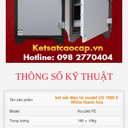
THÔNG SỐ KỸ THUẬT
két sắt điện tử model US 1080 E
Tên sản phẩm
White thanh hóa
Model
Kcc240 FE
Trọng lượng
160 ± 10kg