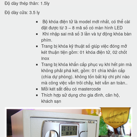
Độ dày thép thân: 1.5ly
Độ dày cửa: 3.5 ly
Bộ khóa điện tử là model mới nhất, có thể cài
đặt được từ 3 – 8 mã số có màn hình LED
Khi nhập sai mã số 3 lần và tự động khóa bàn
phím.
Trang bị khóa kỹ thuật số giúp việc đóng mở
két thuận tiện gồm: 01 khóa điện tử, 02 chốt
inox
Trang bị khóa khẩn cấp phục vụ khi hết pin mà
không phải phá két, gồm: 01 chìa khẩn cấp
(chìa dự phòng). không tốn bất kỳ chi phí nào
mà công việc vẫn trôi chảy, két vẫn an toàn..
Mỗi két sắt đều có mastercode
Thích hợp sử dụng cho gia đình, căn hộ,
khách sạn