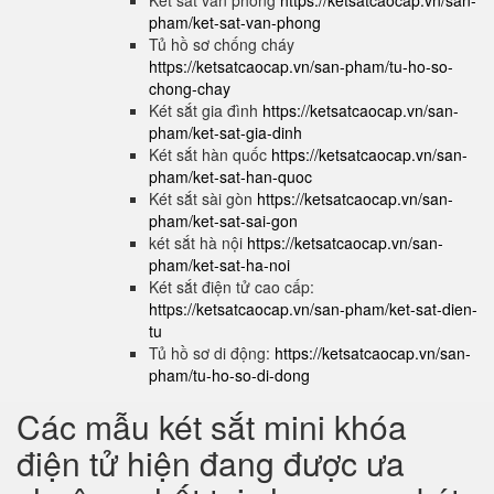
Két sắt văn phòng
https://ketsatcaocap.vn/san-
pham/ket-sat-van-phong
Tủ hồ sơ chống cháy
https://ketsatcaocap.vn/san-pham/tu-ho-so-
chong-chay
Két sắt gia đình
https://ketsatcaocap.vn/san-
pham/ket-sat-gia-dinh
Két sắt hàn quốc
https://ketsatcaocap.vn/san-
pham/ket-sat-han-quoc
Két sắt sài gòn
https://ketsatcaocap.vn/san-
pham/ket-sat-sai-gon
két sắt hà nội
https://ketsatcaocap.vn/san-
pham/ket-sat-ha-noi
Két sắt điện tử cao cấp:
https://ketsatcaocap.vn/san-pham/ket-sat-dien-
tu
Tủ hồ sơ di động:
https://ketsatcaocap.vn/san-
pham/tu-ho-so-di-dong
Các mẫu két sắt mini khóa
điện tử hiện đang được ưa