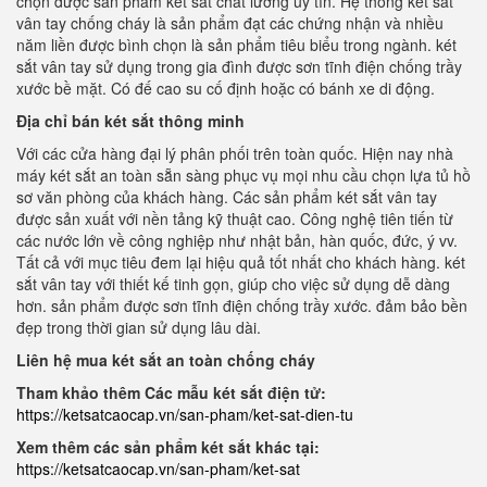
chọn được sản phẩm két sắt chất lương uy tín. Hệ thống két sắt
vân tay chống cháy là sản phẩm đạt các chứng nhận và nhiều
năm liền được bình chọn là sản phẩm tiêu biểu trong ngành. két
sắt vân tay sử dụng trong gia đình được sơn tĩnh điện chống trầy
xước bề mặt. Có đế cao su cố định hoặc có bánh xe di động.
Địa chỉ bán két sắt thông minh
Với các cửa hàng đại lý phân phối trên toàn quốc. Hiện nay nhà
máy két sắt an toàn sẵn sàng phục vụ mọi nhu cầu chọn lựa tủ hồ
sơ văn phòng của khách hàng. Các sản phẩm két sắt vân tay
được sản xuất với nền tảng kỹ thuật cao. Công nghệ tiên tiến từ
các nước lớn về công nghiệp như nhật bản, hàn quốc, đức, ý vv.
Tất cả với mục tiêu đem lại hiệu quả tốt nhất cho khách hàng. két
sắt vân tay với thiết kế tinh gọn, giúp cho việc sử dụng dễ dàng
hơn. sản phẩm được sơn tĩnh điện chống trầy xước. đảm bảo bền
đẹp trong thời gian sử dụng lâu dài.
Liên hệ mua két sắt an toàn chống cháy
Tham khảo thêm Các mẫu két sắt điện tử:
https://ketsatcaocap.vn/san-pham/ket-sat-dien-tu
Xem thêm các sản phẩm két sắt khác tại:
https://ketsatcaocap.vn/san-pham/ket-sat