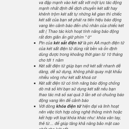
va đập mạnh vào két sắt với một lực tác động
mạnh nhất định để dịch chuyển két sắt hay
khênh trộm két sắt tự những kẻ gian thì chiếc
két sắt của bạn sẽ phát ra tiến hiệu báo động
vang lên cảnh báo đến chủ nhân của chiếc két
sắt ( Thao tác kích hoạt tính năng báo động
rất đơn giản ấn giữ phím " 0"
Pin của
két sắt điện tử
là pin AA mạch điện tử
của két sắt điện tử dùng rất bền và ổn định
dùng được trong khoảng thời gian từ 10 tháng
cho tới 1 năm
Két sắt điện tử giúp bạn mở két sắt nhanh dễ
dàng, dễ sử dụng, không phải quay mật khẩu
nhiều vòng như két sắt khoá cơ
Két sắt điện tử có tính năng báo động chống
dò mã số khi bạn sử dụng két sắt nếu bạn
thao tác mã số sai quá 3 lần sẽ có chuông báo
động vang lên để cảnh báo
Với dòng
khóa điện tử
hiện đại và linh hoạt
nên việc tích hợp công nghệ thông minh hoặc
kết hợp với loại khóa khác như: khóa vân tay,
thẻ từ… để giúp tăng khả năng bảo mật cao