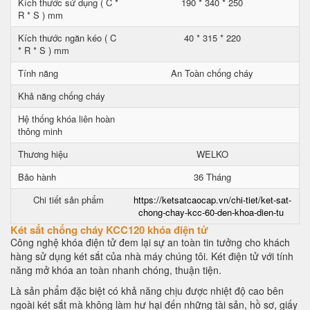
Kích thước sử dụng ( C *
190 * 340 * 250
R * S ) mm
Kích thước ngăn kéo ( C
40 * 315 * 220
* R * S ) mm
Tính năng
An Toàn chống cháy
Khả năng chống cháy
Hệ thống khóa liên hoàn
thông minh
Thương hiệu
WELKO
Bảo hành
36 Tháng
Chi tiết sản phẩm
https://ketsatcaocap.vn/chi-tiet/ket-sat-
chong-chay-kcc-60-den-khoa-dien-tu
Két sắt chống cháy KCC120 khóa điện tử
Công nghệ khóa điện tử đem lại sự an toàn tin tưởng cho khách
hàng sử dụng két sắt của nhà máy chúng tôi. Két điện tử với tính
năng mở khóa an toàn nhanh chóng, thuận tiện.
Là sản phẩm đặc biệt có khả năng chịu được nhiệt độ cao bên
ngoài két sắt mà không làm hư hại đến những tài sản, hồ sơ, giấy