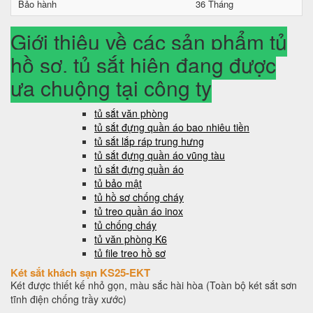
Bảo hành
36 Tháng
Giới thiệu về các sản phẩm tủ
hồ sơ, tủ sắt hiện đang được
ưa chuộng tại công ty
tủ sắt văn phòng
tủ sắt đựng quần áo bao nhiêu tiền
tủ sắt lắp ráp trung hưng
tủ sắt đựng quần áo vũng tàu
tủ sắt đựng quần áo
tủ bảo mật
tủ hồ sơ chống cháy
tủ treo quần áo inox
tủ chống cháy
tủ văn phòng K6
tủ file treo hồ sơ
Két sắt khách sạn KS25-EKT
Két được thiết kế nhỏ gọn, màu sắc hài hòa (Toàn bộ két sắt sơn
tĩnh điện chống trầy xước)