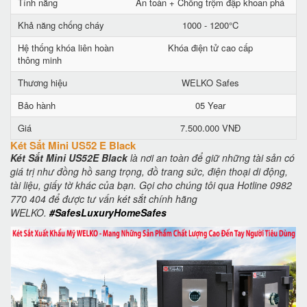
Tính năng
An toàn + Chống trộm đập khoan phá
Khả năng chống cháy
1000 - 1200°C
Hệ thống khóa liên hoàn
Khóa điện tử cao cấp
thông minh
Thương hiệu
WELKO Safes
Bảo hành
05 Year
Giá
7.500.000 VNĐ
Két Sắt Mini US52 E Black
Két Sắt Mini US52E Black
là nơi an toàn để giữ những tài sản có
giá trị như đồng hồ sang trọng, đồ trang sức, điện thoại di động,
tài liệu, giấy tờ khác của bạn. Gọi cho chúng tôi qua Hotline 0982
770 404 để được tư vấn két sắt chính hãng
WELKO.
#SafesLuxuryHomeSafes