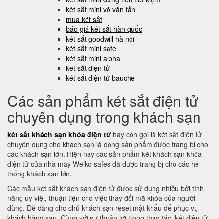
két sắt mini võ văn tần
mua két sắt
báo giá két sắt hàn quốc
két sắt goodwill hà nội
két sắt mini safe
két sắt mini alpha
két sắt điện tử
két sắt điện tử bauche
Các sản phẩm két sắt điện tử
chuyên dụng trong khách sạn
két sắt khách sạn khóa điện tử
hay còn gọi là két sắt điện tử
chuyên dụng cho khách sạn là dòng sản phẩm được trang bị cho
các khách sạn lớn. Hiện nay các sản phẩm két khách sạn khóa
điện tử của nhà máy Welko safes đã được trang bị cho các hệ
thống khách sạn lớn.
Các mẫu két sắt khách sạn điện tử được sử dụng nhiều bởi tính
năng uy việt, thuận tiện cho việc thay đổi mã khóa của người
dùng. Dễ dàng cho chủ khách sạn reset mật khẩu để phục vụ
khách hàng sau. Cùng với sự thuận lợi trong thao tác, két điện tử