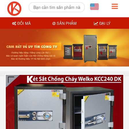
ĐỔI MÃ
SẢN PHẨM
ĐẠI LÝ