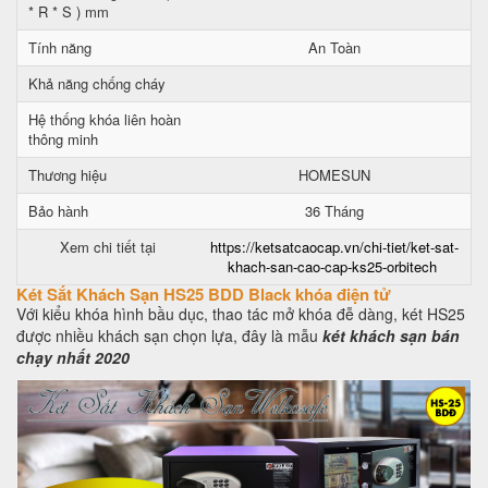
* R * S ) mm
Tính năng
An Toàn
Khả năng chống cháy
Hệ thống khóa liên hoàn
thông minh
Thương hiệu
HOMESUN
Bảo hành
36 Tháng
Xem chi tiết tại
https://ketsatcaocap.vn/chi-tiet/ket-sat-
khach-san-cao-cap-ks25-orbitech
Két Sắt Khách Sạn HS25 BDD Black khóa điện tử
Với kiểu khóa hình bầu dục, thao tác mở khóa đễ dàng, két HS25
được nhiều khách sạn chọn lựa, đây là mẫu
két khách sạn bán
chạy nhất 2020