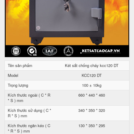
Tên sản phẩm
Két sắt chống cháy kcc120 DT
Model
KCC120 DT
Trọng lượng
100 ± 10kg
Kích thước ngoài ( C * R
660 * 440 * 460
* S ) mm
Kích thước sử dụng ( C *
340 * 350 * 320
R * S ) mm
Kích thước ngăn kéo ( C
130 * 350 * 295
* R * S ) mm