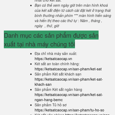
nhất cho két sắt.
Bạn có thể xem ngày giờ trên màn hình khoá
của két sắt điện tử cách cài đặt két ở trạng thái
bình thường nhấn phím "*" màn hình hiển sáng
và hiển thị theo các thứ tự : Năm , tháng ,
ngày , thứ, giờ
Danh mục các sản phẩm được sản
xuất tại nhà máy chúng tôi
Địa chỉ nhà máy sản xuất:
https://ketsatcaocap.vn
Két sắt an toàn chính hãng:
https://ketsatcaocap.vn/san-pham/ket-sat
Sản phẩm Két sắt khách sạn
https://ketsatcaocap.vn/san-pham/ket-sat-
khach-san
Sản phẩm Két sắt ngân hàng
https://ketsatcaocap.vn/san-pham/ket-sat-
ngan-hang-bemc
Sản phẩm Tủ hồ sơ
https://ketsatcaocap.vn/san-pham/tu-ho-so