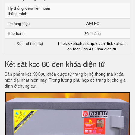
Hệ thống khóa liên hoàn
thông minh
Thương hiệu
WELKO
Bảo hành
36 Tháng
Xem chi tiết tại
https://ketsatcaocap.vn/chi-tiet/ket-sat-
an-toan-kcc-41-khoa-dien-tu
Két sắt kcc 80 đen khóa điện tử
Sản phẩm két KCC80 khóa được tử trang bị hệ thống mã khóa
hiện đại nhất hiện nay. Trọng lượng phù hợp để trang bị cho gia
đình ở chung cư.