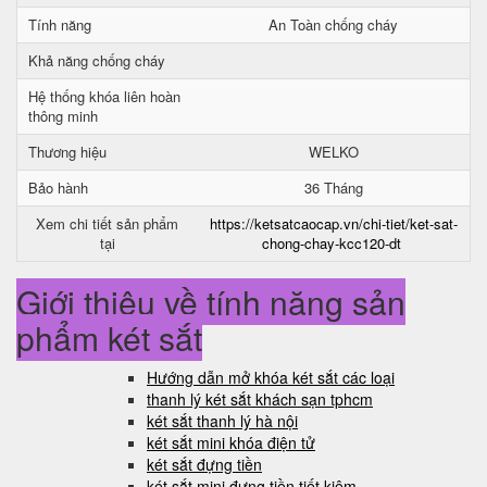
Tính năng
An Toàn chống cháy
Khả năng chống cháy
Hệ thống khóa liên hoàn
thông minh
Thương hiệu
WELKO
Bảo hành
36 Tháng
Xem chi tiết sản phẩm
https://ketsatcaocap.vn/chi-tiet/ket-sat-
tại
chong-chay-kcc120-dt
Giới thiệu về tính năng sản
phẩm két sắt
Hướng dẫn mở khóa két sắt các loại
thanh lý két sắt khách sạn tphcm
két sắt thanh lý hà nội
két sắt mini khóa điện tử
két sắt đựng tiền
két sắt mini đựng tiền tiết kiệm