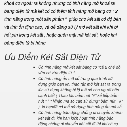
khoá cơ ngoài ra không những có tính năng mở khoá ra
bằng điện tử mà két có có thêm tính năng mở bằng cơ " 2
tính năng trong một sản phẩm " giúp cho két sắt có độ bền
và tính ổn định cao, và dễ dàng sử lý mở két sắt khi khi bị
hết pin trong két sắt , hoặc quên mật mã két sắt, hoặc khi
bảng điện tử bị hỏng
Ưu Điểm Két Sắt Điện Tử
Có tính năng mở két sắt bằng cơ "cả 2 chế độ
vừa cơ vừa điện tử "
Có tính năng ẩn mã số trong quá trình sử
dụng giúp bạn khi thao tác mở két sắt ra trong
lúc sử dụng không bị lộ mã số cho người bên
cạnh biết ( Thao tác bấm nút "#" kế tiếp bấm
nút " * " Nhập mã số cần sử dụng" bầm nút " #"
) là bạnđã có thể sử dụng tính năng ẩn mã số
Có tính năng báo động chống di chuyển khênh
két sắt đi, khi bạn kích hoạt tính năng báo
động chống di chuyển két sắt đi thì khi có sự