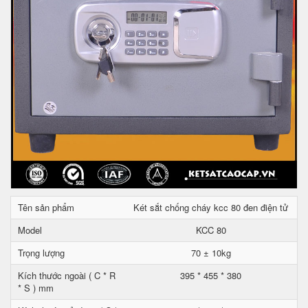
Tên sản phẩm
Két sắt chống cháy kcc 80 đen điện tử
Model
KCC 80
Trọng lượng
70 ± 10kg
Kích thước ngoài ( C * R
395 * 455 * 380
* S ) mm