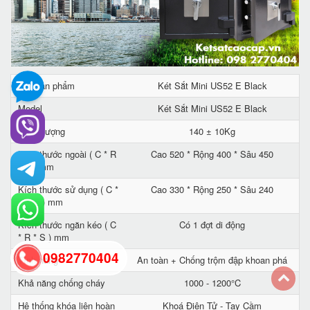
Tên sản phẩm
Két Sắt Mini US52 E Black
Model
Két Sắt Mini US52 E Black
Trọng lượng
140 ± 10Kg
Kích thước ngoài ( C * R
Cao 520 * Rộng 400 * Sâu 450
* S ) mm
Kích thước sử dụng ( C *
Cao 330 * Rộng 250 * Sâu 240
R * S ) mm
Kích thước ngăn kéo ( C
Có 1 đợt di động
* R * S ) mm
0982770404
Tính năng
An toàn + Chống trộm đập khoan phá
Khả năng chống cháy
1000 - 1200°C
back
Hệ thống khóa liên hoàn
Khoá Điện Tử - Tay Cầm