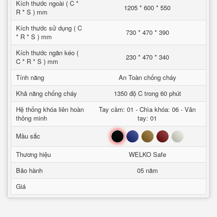
Kích thước ngoài ( C *
1205 * 600 * 550
R * S ) mm
Kích thước sử dụng ( C
730 * 470 * 390
* R * S ) mm
Kích thước ngăn kéo (
230 * 470 * 340
C * R * S ) mm
Tính năng
An Toàn chống cháy
Khả năng chống cháy
1350 độ C trong 60 phút
Hệ thống khóa liên hoàn
Tay cầm: 01 - Chìa khóa: 06 - Vân
thông minh
tay: 01
Đen
Xanh
Nâu
Đỏ
Trắng
Mầu sắc
Thương hiệu
WELKO Safe
Bảo hành
05 năm
Giá