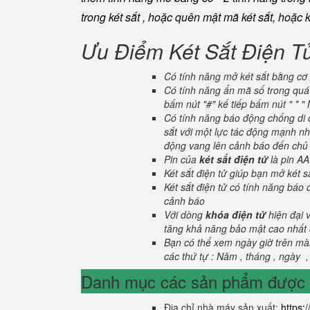
trong két sắt , hoặc quên mật mã két sắt, hoặc 
Ưu Điểm Két Sắt Điện T
Có tính năng mở két sắt bằng cơ 
Có tính năng ẩn mã số trong quá 
bấm nút "#" kế tiếp bấm nút " * 
Có tính năng báo động chống di c
sắt với một lực tác động mạnh nhấ
động vang lên cảnh báo đến chủ n
Pin của
két sắt điện tử
là pin AA
Két sắt điện tử giúp bạn mở két
Két sắt điện tử có tính năng báo
cảnh báo
Với dòng
khóa điện tử
hiện đại 
tăng khả năng bảo mật cao nhất c
Bạn có thể xem ngày giờ trên màn
các thứ tự : Năm , tháng , ngày ,
Danh mục các sản phẩm được s
Địa chỉ nhà máy sản xuất:
https: