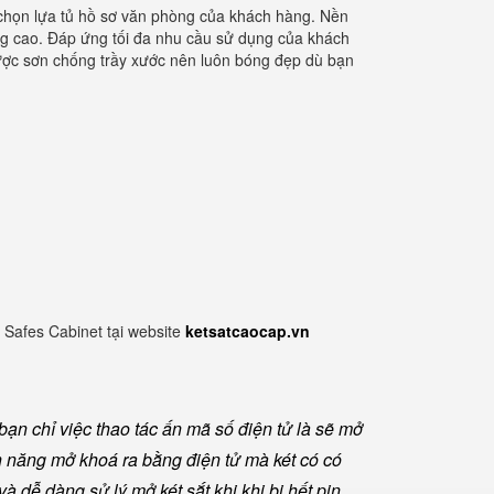
u chọn lựa tủ hồ sơ văn phòng của khách hàng. Nền
ợng cao. Đáp ứng tối đa nhu cầu sử dụng của khách
 được sơn chống trầy xước nên luôn bóng đẹp dù bạn
 Safes Cabinet tại website
ketsatcaocap.vn
ạn chỉ việc thao tác ấn mã số điện tử là sẽ mở
h năng mở khoá ra bằng điện tử mà két có có
à dễ dàng sử lý mở két sắt khi khi bị hết pin