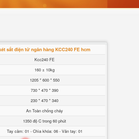
két sắt điện tử ngân hàng KCC240 FE hcm
Kcc240 FE
160 ± 10kg
1205 * 600 * 550
730 * 470 * 390
230 * 470 * 340
An Toàn chống cháy
1350 độ C trong 60 phút
Tay cầm: 01 - Chìa khóa: 06 - Vân tay: 01