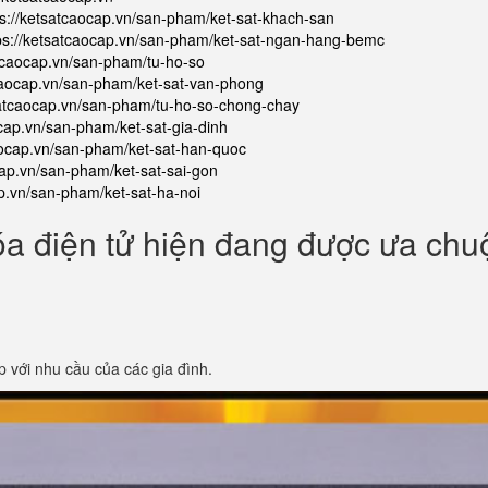
ps://ketsatcaocap.vn/san-pham/ket-sat-khach-san
ps://ketsatcaocap.vn/san-pham/ket-sat-ngan-hang-bemc
atcaocap.vn/san-pham/tu-ho-so
tcaocap.vn/san-pham/ket-sat-van-phong
satcaocap.vn/san-pham/tu-ho-so-chong-chay
ocap.vn/san-pham/ket-sat-gia-dinh
aocap.vn/san-pham/ket-sat-han-quoc
cap.vn/san-pham/ket-sat-sai-gon
ap.vn/san-pham/ket-sat-ha-noi
óa điện tử hiện đang được ưa ch
p với nhu cầu của các gia đình.