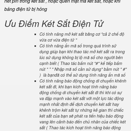
hết pin trong két sắt , hoặc quên mật mã két sắt, hoặc khi
bảng điện tử bị hỏng
Ưu Điểm Két Sắt Điện Tử
Có tính năng mở két sắt bằng cơ "cả 2 chế độ
vừa cơ vừa điện tử "
Có tính năng ẩn mã số trong quá trình sử
dụng giúp bạn khi thao tác mở két sắt ra trong
lúc sử dụng không bị lộ mã số cho người bên
cạnh biết ( Thao tác bấm nút "#" kế tiếp bấm
nút " * " Nhập mã số cần sử dụng" bầm nút " #"
) là bạnđã có thể sử dụng tính năng ẩn mã số
Có tính năng báo động chống di chuyển khênh
két sắt đi, khi bạn kích hoạt tính năng báo
động chống di chuyển két sắt đi thì khi có sự
va đập mạnh vào két sắt với một lực tác động
mạnh nhất định để dịch chuyển két sắt hay
khênh trộm két sắt tự những kẻ gian thì chiếc
két sắt của bạn sẽ phát ra tiến hiệu báo động
vang lên cảnh báo đến chủ nhân của chiếc két
sắt ( Thao tác kích hoạt tính năng báo động