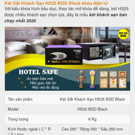
Két Sắt Khách Sạn HS25 BDD Black khóa điện tử
Với kiểu khóa hình bầu dục, thao tác mở khóa đễ dàng, két HS25
được nhiều khách sạn chọn lựa, đây là mẫu
két khách sạn bán
chạy nhất 2020
Tên sản phẩm
Két Sắt Khách Sạn HS25 BDD Black
Model
HS25 BDD Black
Trọng lượng
8 Kg
Kích thước ngoài ( C * R
Cao 250 * Rộng 350 * Sâu 250 mm
* S ) mm