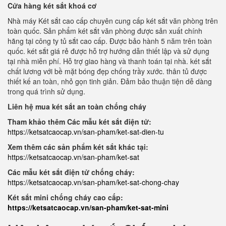
Cửa hàng két sắt khoá cơ
Nhà máy Két sắt cao cấp chuyên cung cấp két sắt văn phòng trên
toàn quốc. Sản phẩm két sắt văn phòng được sản xuất chính
hãng tại công ty tủ sắt cao cấp. Được bảo hành 5 năm trên toàn
quốc. két sắt giá rẻ được hỗ trợ hướng dẫn thiết lập và sử dụng
tại nhà miễn phí. Hỗ trợ giao hàng và thanh toán tại nhà. két sắt
chất lương với bề mặt bóng đẹp chống trầy xước. thân tủ được
thiết kế an toàn, nhỏ gọn tinh giản. Đảm bảo thuận tiện dễ dàng
trong quá trình sử dụng.
Liên hệ mua két sắt an toàn chống cháy
Tham khảo thêm Các mẫu két sắt điện tử:
https://ketsatcaocap.vn/san-pham/ket-sat-dien-tu
Xem thêm các sản phẩm két sắt khác tại:
https://ketsatcaocap.vn/san-pham/ket-sat
Các mẫu két sắt điện tử chống cháy:
https://ketsatcaocap.vn/san-pham/ket-sat-chong-chay
Két sắt mini chống cháy cao cấp:
https://ketsatcaocap.vn/san-pham/ket-sat-mini