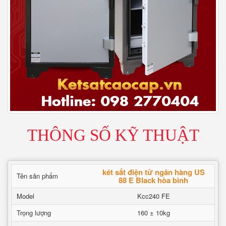
THÔNG SỐ KỸ THUẬT
két sắt điện tử ngân hàng US
Tên sản phẩm
88 E Black hòa bình
Model
Kcc240 FE
Trọng lượng
160 ± 10kg