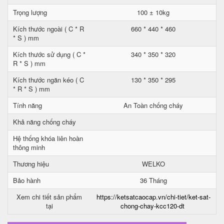
Trọng lượng
100 ± 10kg
Kích thước ngoài ( C * R
660 * 440 * 460
* S ) mm
Kích thước sử dụng ( C *
340 * 350 * 320
R * S ) mm
Kích thước ngăn kéo ( C
130 * 350 * 295
* R * S ) mm
Tính năng
An Toàn chống cháy
Khả năng chống cháy
Hệ thống khóa liên hoàn
thông minh
Thương hiệu
WELKO
Bảo hành
36 Tháng
Xem chi tiết sản phẩm
https://ketsatcaocap.vn/chi-tiet/ket-sat-
tại
chong-chay-kcc120-dt