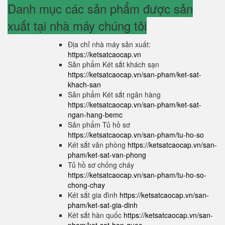
Danh mục các sản phẩm được sản
xuất tại nhà máy chúng tôi
Địa chỉ nhà máy sản xuất:
https://ketsatcaocap.vn
Sản phẩm Két sắt khách sạn
https://ketsatcaocap.vn/san-pham/ket-sat-
khach-san
Sản phẩm Két sắt ngân hàng
https://ketsatcaocap.vn/san-pham/ket-sat-
ngan-hang-bemc
Sản phẩm Tủ hồ sơ
https://ketsatcaocap.vn/san-pham/tu-ho-so
Két sắt văn phòng
https://ketsatcaocap.vn/san-
pham/ket-sat-van-phong
Tủ hồ sơ chống cháy
https://ketsatcaocap.vn/san-pham/tu-ho-so-
chong-chay
Két sắt gia đình
https://ketsatcaocap.vn/san-
pham/ket-sat-gia-dinh
Két sắt hàn quốc
https://ketsatcaocap.vn/san-