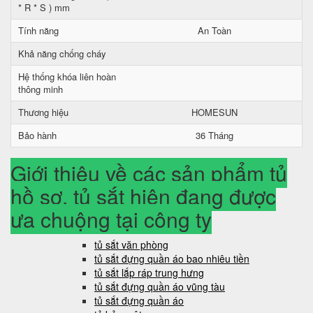
* R * S ) mm
Tính năng
An Toàn
Khả năng chống cháy
Hệ thống khóa liên hoàn
thông minh
Thương hiệu
HOMESUN
Bảo hành
36 Tháng
Giới thiệu về các sản phẩm tủ
hồ sơ, tủ sắt hiện đang được
ưa chuộng tại công ty
tủ sắt văn phòng
tủ sắt đựng quần áo bao nhiêu tiền
tủ sắt lắp ráp trung hưng
tủ sắt đựng quần áo vũng tàu
tủ sắt đựng quần áo