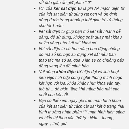
rất đơn giản ấn giữ phím " 0"
Pin của
két sắt điện tử
là pin AA mạch điện tử
của két sắt điện tử dùng rất bền và ổn định
dùng được trong khoảng thời gian từ 10 tháng
cho tới 1 năm
Két sắt điện tử giúp bạn mở két sắt nhanh dễ
dàng, dễ sử dụng, không phải quay mật khẩu
nhiều vòng như két sắt khoá cơ
Két sắt điện tử có tính năng báo động chống
dò mã số khi bạn sử dụng két sắt nếu bạn
thao tác mã số sai quá 3 lần sẽ có chuông báo
động vang lên để cảnh báo
Với dòng
khóa điện tử
hiện đại và linh hoạt
nên việc tích hợp công nghệ thông minh hoặc
kết hợp với loại khóa khác như: khóa vân tay,
thẻ từ… để giúp tăng khả năng bảo mật cao
nhất cho két sắt.
Bạn có thể xem ngày giờ trên màn hình khoá
của két sắt điện tử cách cài đặt két ở trạng thái
bình thường nhấn phím "*" màn hình hiển sáng
và hiển thị theo các thứ tự : Năm , tháng ,
ngày , thứ, giờ