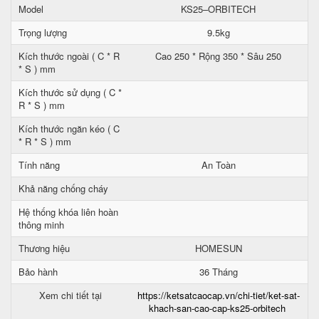
Model
KS25–ORBITECH
Trọng lượng
9.5kg
Kích thước ngoài ( C * R
Cao 250 * Rộng 350 * Sâu 250
* S ) mm
Kích thước sử dụng ( C *
R * S ) mm
Kích thước ngăn kéo ( C
* R * S ) mm
Tính năng
An Toàn
Khả năng chống cháy
Hệ thống khóa liên hoàn
thông minh
Thương hiệu
HOMESUN
Bảo hành
36 Tháng
Xem chi tiết tại
https://ketsatcaocap.vn/chi-tiet/ket-sat-
khach-san-cao-cap-ks25-orbitech