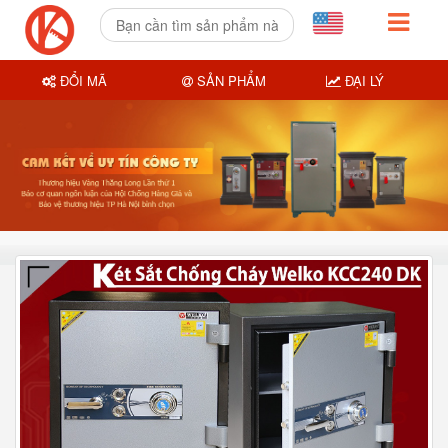
ĐỔI MÃ
SẢN PHẨM
ĐẠI LÝ