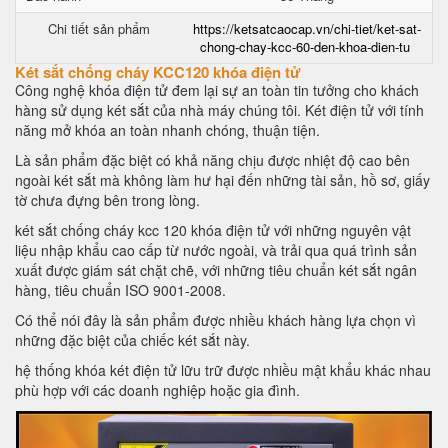
Chi tiết sản phẩm
https://ketsatcaocap.vn/chi-tiet/ket-sat-
chong-chay-kcc-60-den-khoa-dien-tu
Két sắt chống cháy KCC120 khóa điện tử
Công nghệ khóa điện tử đem lại sự an toàn tin tưởng cho khách
hàng sử dụng két sắt của nhà máy chúng tôi. Két điện tử với tính
năng mở khóa an toàn nhanh chóng, thuận tiện.
Là sản phẩm đặc biệt có khả năng chịu được nhiệt độ cao bên
ngoài két sắt mà không làm hư hại đến những tài sản, hồ sơ, giấy
tờ chưa đựng bên trong lòng.
két sắt chống cháy kcc 120 khóa điện tử với những nguyên vật
liệu nhập khẩu cao cấp từ nước ngoài, và trải qua quá trình sản
xuất được giám sát chặt chẽ, với những tiêu chuẩn két sắt ngân
hàng, tiêu chuẩn ISO 9001-2008.
Có thể nói đây là sản phẩm được nhiều khách hàng lựa chọn vì
những đặc biệt của chiếc két sắt này.
hệ thống khóa két điện tử lữu trữ được nhiều mật khẩu khác nhau
phù hợp với các doanh nghiệp hoặc gia đình.