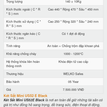
Trọng lượng
140 ± 10Kg
Kích thước ngoài ( C * R
Cao 440 * Rộng 470 * Sâu * 450 mm
* S ) mm
Kích thước sử dụng ( C *
Cao 250 * Rộng 320 * Sâu * 240 mm
R * S ) mm
Kích thước ngăn kéo ( C
Có 1 đợt di động
* R * S ) mm
Tính năng
An toàn + Chống trộm đập khoan phá
Khả năng chống cháy
1000 - 1200°C
Hệ thống khóa liên hoàn
Khóa điện tử cao cấp
thông minh
Thương hiệu
WELKO Safes
Bảo hành
05 Year
Giá
7.500.000 VNĐ
Két Sắt Mini US52 E Black
Két Sắt Mini US52E Black
là nơi an toàn để giữ những tài sản có
giá trị như đồng hồ sang trọng, đồ trang sức, điện thoại di động,