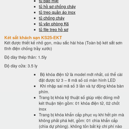
tủ bảo mật
tủ hồ sơ chống cháy
tủ treo quần áo inox
tủ chống cháy
tủ văn phòng K6
tủ file treo hồ sơ
Két sắt khách sạn KS25-EKT
Két được thiết kế nhỏ gọn, màu sắc hài hòa (Toàn bộ két sắt sơn
tĩnh điện chống trầy xước)
Độ dày thép thân: 1.5ly
Độ dày cửa: 3.5 ly
Bộ khóa điện tử là model mới nhất, có thể cài
đặt được từ 3 – 8 mã số có màn hình LED
Khi nhập sai mã số 3 lần và tự động khóa bàn
phím.
Trang bị khóa kỹ thuật số giúp việc đóng mở
két thuận tiện gồm: 01 khóa điện tử, 02 chốt
inox
Trang bị khóa khẩn cấp phục vụ khi hết pin mà
không phải phá két, gồm: 01 chìa khẩn cấp
(chìa dự phòng). không tốn bất kỳ chi phí nào