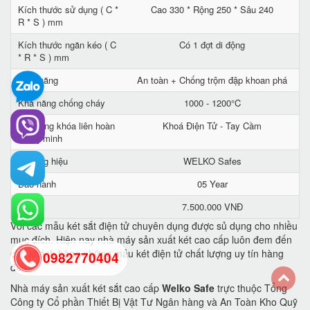
Kích thước sử dụng ( C *
Cao 330 * Rộng 250 * Sâu 240
R * S ) mm
Kích thước ngăn kéo ( C
Có 1 đợt di động
* R * S ) mm
Tính năng
An toàn + Chống trộm đập khoan phá
Khả năng chống cháy
1000 - 1200°C
Hệ thống khóa liên hoàn
Khoá Điện Tử - Tay Cầm
thông minh
Thương hiệu
WELKO Safes
Bảo hành
05 Year
Giá
7.500.000 VNĐ
Với các mẫu két sắt điện tử chuyên dụng được sủ dụng cho nhiều
mục đích. Hiện nay nhà máy sản xuất két cao cấp luôn đem đến
cho khách hàng những mẫu két điện tử chất lượng uy tín hàng
0982770404
đầu.
Nhà máy sản xuất két sắt cao cấp
Welko Safe
trực thuộc Tổng
back
Công ty Cổ phần Thiết Bị Vật Tư Ngân hàng và An Toàn Kho Quỹ