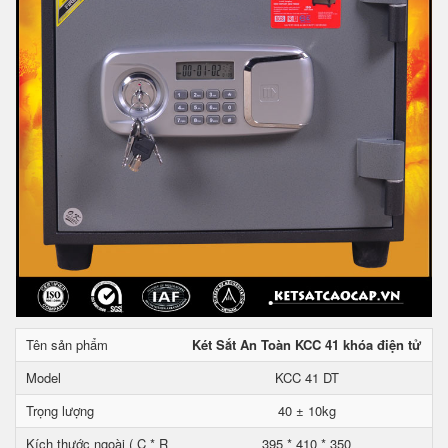
Tên sản phẩm
Két Sắt An Toàn KCC 41 khóa điện tử
Model
KCC 41 DT
Trọng lượng
40 ± 10kg
Kích thước ngoài ( C * R
395 * 410 * 350