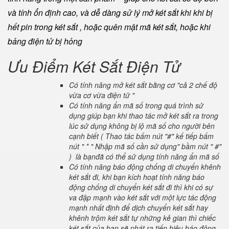
và tính ổn định cao, và dễ dàng sử lý mở két sắt khi khi bị
hết pin trong két sắt , hoặc quên mật mã két sắt, hoặc khi
bảng điện tử bị hỏng
Ưu Điểm Két Sắt Điện Tử
Có tính năng mở két sắt bằng cơ "cả 2 chế độ
vừa cơ vừa điện tử "
Có tính năng ẩn mã số trong quá trình sử
dụng giúp bạn khi thao tác mở két sắt ra trong
lúc sử dụng không bị lộ mã số cho người bên
cạnh biết ( Thao tác bấm nút "#" kế tiếp bấm
nút " * " Nhập mã số cần sử dụng" bầm nút " #"
) là bạnđã có thể sử dụng tính năng ẩn mã số
Có tính năng báo động chống di chuyển khênh
két sắt đi, khi bạn kích hoạt tính năng báo
động chống di chuyển két sắt đi thì khi có sự
va đập mạnh vào két sắt với một lực tác động
mạnh nhất định để dịch chuyển két sắt hay
khênh trộm két sắt tự những kẻ gian thì chiếc
két sắt của bạn sẽ phát ra tiến hiệu báo động