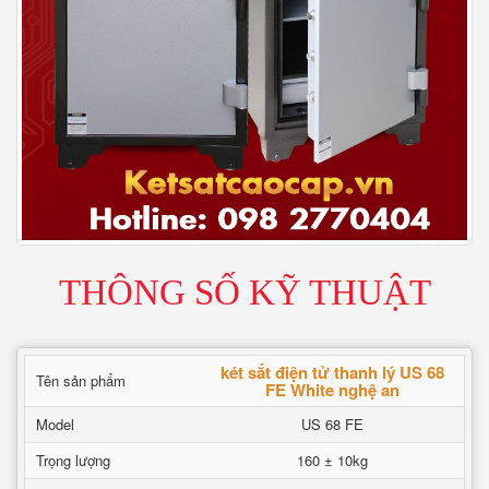
THÔNG SỐ KỸ THUẬT
két sắt điện tử thanh lý US 68
Tên sản phẩm
FE White nghệ an
Model
US 68 FE
Trọng lượng
160 ± 10kg