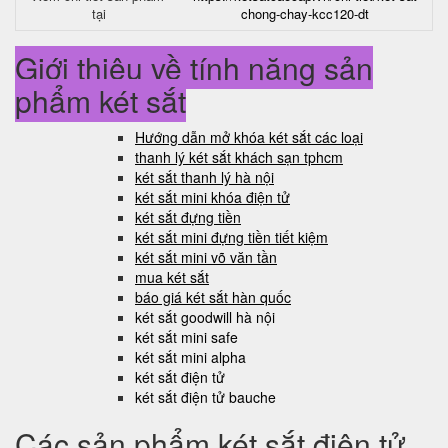
tại
chong-chay-kcc120-dt
Giới thiệu về tính năng sản
phẩm két sắt
Hướng dẫn mở khóa két sắt các loại
thanh lý két sắt khách sạn tphcm
két sắt thanh lý hà nội
két sắt mini khóa điện tử
két sắt đựng tiền
két sắt mini đựng tiền tiết kiệm
két sắt mini võ văn tần
mua két sắt
báo giá két sắt hàn quốc
két sắt goodwill hà nội
két sắt mini safe
két sắt mini alpha
két sắt điện tử
két sắt điện tử bauche
Các sản phẩm két sắt điện tử