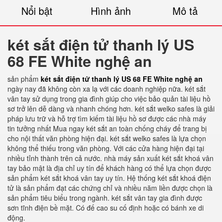
Nổi bật
Hình ảnh
Mô tả
két sắt điện tử thanh lý US
68 FE White nghệ an
sản phẩm
két sắt điện tử thanh lý US 68 FE White nghệ an
ngày nay đã không còn xa lạ với các doanh nghiệp nữa. két sắt
vân tay sử dụng trong gia đình giúp cho việc bảo quản tài liệu hồ
sơ trở lên dễ dàng và nhanh chóng hơn. két sắt welko safes là giải
pháp lưu trữ và hỗ trợ tìm kiếm tài liệu hồ sơ được các nhà máy
tin tưởng nhất Mua ngay két sắt an toàn chống cháy để trang bị
cho nội thất văn phòng hiện đại. két sắt welko safes là lựa chọn
không thể thiếu trong văn phòng. Với các cửa hàng hiện đại tại
nhiều tỉnh thành trên cả nước. nhà máy sản xuất két sắt khoá vân
tay bảo mật là địa chỉ uy tín để khách hàng có thể lựa chọn được
sản phẩm két sắt khoá vân tay uy tín. Hệ thống két sắt khoá điện
tử là sản phẩm đạt các chứng chỉ và nhiều năm liền được chọn là
sản phẩm tiêu biểu trong ngành. két sắt vân tay gia đình được
sơn tĩnh điện bề mặt. Có đế cao su cố định hoặc có bánh xe di
động.