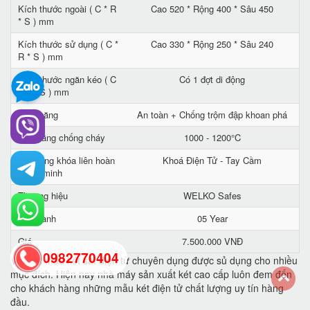
Kích thước ngoài ( C * R
Cao 520 * Rộng 400 * Sâu 450
* S ) mm
Kích thước sử dụng ( C *
Cao 330 * Rộng 250 * Sâu 240
R * S ) mm
Kích thước ngăn kéo ( C
Có 1 đợt di động
* R * S ) mm
Tính năng
An toàn + Chống trộm đập khoan phá
Khả năng chống cháy
1000 - 1200°C
Hệ thống khóa liên hoàn
Khoá Điện Tử - Tay Cầm
thông minh
Thương hiệu
WELKO Safes
Bảo hành
05 Year
Giá
7.500.000 VNĐ
0982770404
Với các mẫu két sắt điện tử chuyên dụng được sủ dụng cho nhiều
mục đích. Hiện nay nhà máy sản xuất két cao cấp luôn đem đến
cho khách hàng những mẫu két điện tử chất lượng uy tín hàng
back
đầu.