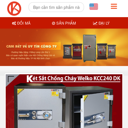
ĐỔI MÃ
SẢN PHẨM
ĐẠI LÝ