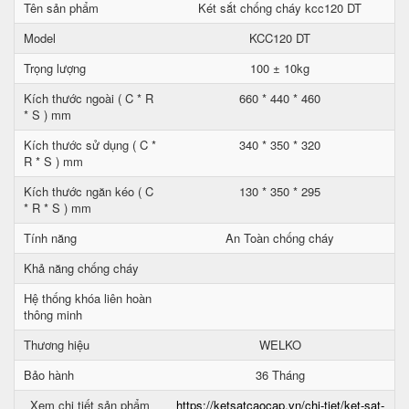
Tên sản phẩm
Két sắt chống cháy kcc120 DT
Model
KCC120 DT
Trọng lượng
100 ± 10kg
Kích thước ngoài ( C * R
660 * 440 * 460
* S ) mm
Kích thước sử dụng ( C *
340 * 350 * 320
R * S ) mm
Kích thước ngăn kéo ( C
130 * 350 * 295
* R * S ) mm
Tính năng
An Toàn chống cháy
Khả năng chống cháy
Hệ thống khóa liên hoàn
thông minh
Thương hiệu
WELKO
Bảo hành
36 Tháng
Xem chi tiết sản phẩm
https://ketsatcaocap.vn/chi-tiet/ket-sat-