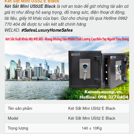
Két Sắt Mini US52 E Black
Két Sắt Mini US52E Black
là nơi an toàn để giữ những tài sản có
giá trị như đồng hồ sang trọng, đồ trang sức, điện thoại di động,
tài liệu, giấy tờ khác của bạn. Gọi cho chúng tôi qua Hotline 0982
770 404 để được tư vấn két sắt chính hãng
WELKO.
#SafesLuxuryHomeSafes
Tên sản phẩm
Két Sắt Mini US52 E Black
Model
Két Sắt Mini US52 E Black
Trọng lượng
140 ± 10Kg