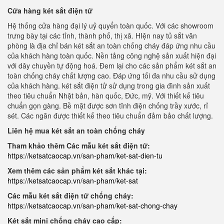
Cửa hàng két sắt điện tử
Hệ thống cửa hàng đại lý uỷ quyển toàn quốc. Với các showroom
trưng bày tại các tỉnh, thành phố, thị xã. HIện nay tủ sắt văn
phòng là địa chỉ bán két sắt an toàn chống cháy đáp ứng nhu cầu
của khách hàng toàn quốc. Nền tảng công nghệ sản xuất hiện đại
với dây chuyền tự động hoá. Đem lại cho các sản phẩm két sắt an
toàn chống cháy chất lượng cao. Đáp ứng tối đa nhu cầu sử dụng
của khách hàng. két sắt điện tử sử dụng trong gia đình sản xuất
theo tiêu chuẩn Nhật bản, hàn quốc, Đức, mỹ. Với thiết kế tiêu
chuẩn gọn gàng. Bề mặt được sơn tĩnh điện chống trầy xước, rỉ
sét. Các ngăn được thiết kế theo tiêu chuẩn đảm bảo chất lượng.
Liên hệ mua két sắt an toàn chống cháy
Tham khảo thêm Các mẫu két sắt điện tử:
https://ketsatcaocap.vn/san-pham/ket-sat-dien-tu
Xem thêm các sản phẩm két sắt khác tại:
https://ketsatcaocap.vn/san-pham/ket-sat
Các mẫu két sắt điện tử chống cháy:
https://ketsatcaocap.vn/san-pham/ket-sat-chong-chay
Két sắt mini chống cháy cao cấp: