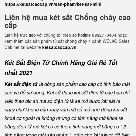
https://ketsatcaocap.vn/san-pham/ket-sat-mini
Liên hệ mua két sắt Chống cháy cao
cấp
Liên hệ trực tiếp với chúng tôi theo số hotline 0982770404 hoặc
xem thêm các sản phẩm tủ sắt chống cháy 4 cánh WELKO Safes
Cabinet tại website
ketsatcaocap.vn
Két Sắt Điện Tử Chính Hãng Giá Rẻ Tốt
nhất 2021
Két sắt điện tử
là dòng sản phẩm cao cấp có tính bảo mật
cao và dễ sử dụng, Khi sử dụng két sắt điện tử các bạn chỉ
việc thao tác ấn mã số điện tử là sẽ mở được két sắt ra
ngay chứ không cần xoay vặn mã số mở như dòng két sắt
khoá cơ ngoài ra không những có tính năng mở khoá ra
bằng điện tử mà két có có thêm tính năng mở bằng cơ " 2
tính năng trong một sản phẩm " giúp cho két sắt có độ bền