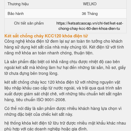
Thương hiệu
WELKO
Bảo hành
36 Tháng
Chi tiết sản phẩm
https://ketsatcaocap.vn/chi-tiet/ket-sat-
chong-chay-kcc-60-den-khoa-dien-tu
Két sắt chống cháy KCC120 khóa điện tử
Công nghệ khóa điện tử đem lại sự an toàn tin tưởng cho khách
hàng sử dụng két sắt của nhà máy chúng tôi. Két điện tử với tính
năng mở khóa an toàn nhanh chóng, thuận tiện.
Là sản phẩm đặc biệt có khả năng chịu được nhiệt độ cao bên
ngoài két sắt mà không làm hư hại đến những tài sản, hồ sơ, giấy
tờ chưa đựng bên trong lòng.
két sắt chống cháy kcc 120 khóa điện tử với những nguyên vật
liệu nhập khẩu cao cấp từ nước ngoài, và trải qua quá trình sản
xuất được giám sát chặt chẽ, với những tiêu chuẩn két sắt ngân
hàng, tiêu chuẩn ISO 9001-2008.
Có thể nói đây là sản phẩm được nhiều khách hàng lựa chọn vì
những đặc biệt của chiếc két sắt này.
hệ thống khóa két điện tử lữu trữ được nhiều mật khẩu khác nhau
phù hợp với các doanh nghiệp hoặc gia đình.