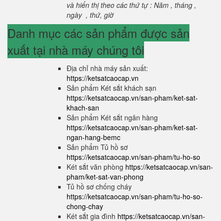
và hiển thị theo các thứ tự : Năm , tháng ,
ngày , thứ, giờ
Danh mục các sản phẩm được sản
xuất tại nhà máy chúng tôi
Địa chỉ nhà máy sản xuất:
https://ketsatcaocap.vn
Sản phẩm Két sắt khách sạn
https://ketsatcaocap.vn/san-pham/ket-sat-
khach-san
Sản phẩm Két sắt ngân hàng
https://ketsatcaocap.vn/san-pham/ket-sat-
ngan-hang-bemc
Sản phẩm Tủ hồ sơ
https://ketsatcaocap.vn/san-pham/tu-ho-so
Két sắt văn phòng
https://ketsatcaocap.vn/san-
pham/ket-sat-van-phong
Tủ hồ sơ chống cháy
https://ketsatcaocap.vn/san-pham/tu-ho-so-
chong-chay
Két sắt gia đình
https://ketsatcaocap.vn/san-