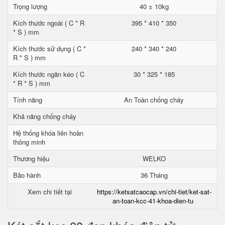
Trọng lượng
40 ± 10kg
Kích thước ngoài ( C * R
395 * 410 * 350
* S ) mm
Kích thước sử dụng ( C *
240 * 340 * 240
R * S ) mm
Kích thước ngăn kéo ( C
30 * 325 * 185
* R * S ) mm
Tính năng
An Toàn chống cháy
Khả năng chống cháy
Hệ thống khóa liên hoàn
thông minh
Thương hiệu
WELKO
Bảo hành
36 Tháng
Xem chi tiết tại
https://ketsatcaocap.vn/chi-tiet/ket-sat-
an-toan-kcc-41-khoa-dien-tu