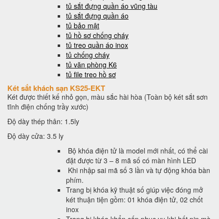
tủ sắt đựng quần áo vũng tàu
tủ sắt đựng quần áo
tủ bảo mật
tủ hồ sơ chống cháy
tủ treo quần áo inox
tủ chống cháy
tủ văn phòng K6
tủ file treo hồ sơ
Két sắt khách sạn KS25-EKT
Két được thiết kế nhỏ gọn, màu sắc hài hòa (Toàn bộ két sắt sơn
tĩnh điện chống trầy xước)
Độ dày thép thân: 1.5ly
Độ dày cửa: 3.5 ly
Bộ khóa điện tử là model mới nhất, có thể cài
đặt được từ 3 – 8 mã số có màn hình LED
Khi nhập sai mã số 3 lần và tự động khóa bàn
phím.
Trang bị khóa kỹ thuật số giúp việc đóng mở
két thuận tiện gồm: 01 khóa điện tử, 02 chốt
inox