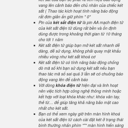
vang lên cảnh báo đến chủ nhân của chiếc két
sắt ( Thao tác kích hoạt tính năng báo động
rất đơn giản ấn giữ phím " 0"
Pin của
két sắt điện tử
là pin AA mạch điện tử
của két sắt điện tử dùng rất bền và ổn định
dùng được trong khoảng thời gian từ 10 tháng
cho tới 1 năm
Két sắt điện tử giúp bạn mở két sắt nhanh dễ
dàng, dễ sử dụng, không phải quay mật khẩu
nhiều vòng như két sắt khoá cơ
Két sắt điện tử có tính năng báo động chống
dò mã số khi bạn sử dụng két sắt nếu bạn
thao tác mã số sai quá 3 lần sẽ có chuông báo
động vang lên để cảnh báo
Với dòng
khóa điện tử
hiện đại và linh hoạt
nên việc tích hợp công nghệ thông minh hoặc
kết hợp với loại khóa khác như: khóa vân tay,
thẻ từ… để giúp tăng khả năng bảo mật cao
nhất cho két sắt.
Bạn có thể xem ngày giờ trên màn hình khoá
của két sắt điện tử cách cài đặt két ở trạng thái
bình thường nhấn phím "*" màn hình hiển sáng