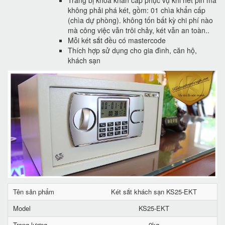
Trang bị khóa khẩn cấp phục vụ khi hết pin mà
không phải phá két, gồm: 01 chìa khẩn cấp
(chìa dự phòng). không tốn bất kỳ chi phí nào
mà công việc vẫn trôi chảy, két vẫn an toàn..
Mỗi két sắt đều có mastercode
Thích hợp sử dụng cho gia đình, căn hộ,
khách sạn
Tên sản phẩm
Két sắt khách sạn KS25-EKT
Model
KS25-EKT
Trọng lượng
9kg