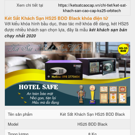
Xem chi tiết tại
https://ketsatcaocap.vn/chi-tiet/ket-sat-
khach-san-cao-cap-ks25-orbitech
Két Sắt Khách Sạn HS25 BDD Black khóa điện tử
Với kiểu khóa hình bầu dục, thao tác mở khóa đễ dàng, két HS25
được nhiều khách sạn chọn lựa, đây là mẫu
két khách sạn bán
chạy nhất 2020
Tên sản phẩm
Két Sắt Khách Sạn HS25 BDD Black
Model
HS25 BDD Black
Trọng lượng
8 Kg