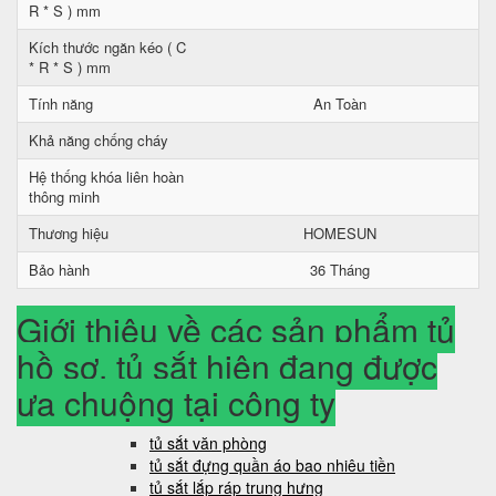
R * S ) mm
Kích thước ngăn kéo ( C
* R * S ) mm
Tính năng
An Toàn
Khả năng chống cháy
Hệ thống khóa liên hoàn
thông minh
Thương hiệu
HOMESUN
Bảo hành
36 Tháng
Giới thiệu về các sản phẩm tủ
hồ sơ, tủ sắt hiện đang được
ưa chuộng tại công ty
tủ sắt văn phòng
tủ sắt đựng quần áo bao nhiêu tiền
tủ sắt lắp ráp trung hưng