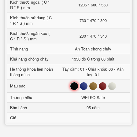
Kích thước ngoài ( C *
1205 * 600 * 550
R * S ) mm
Kích thước sử dụng ( C
730 * 470 * 390
* R * S ) mm
Kích thước ngăn kéo (
230 * 470 * 340
C * R * S ) mm
Tính năng
An Toàn chống cháy
Khả năng chống cháy
1350 độ C trong 60 phút
Hệ thống khóa liên hoàn
Tay cầm: 01 - Chìa khóa: 06 - Vân
thông minh
tay: 01
Đen
Xanh
Nâu
Đỏ
Trắng
Mầu sắc
Thương hiệu
WELKO Safe
Bảo hành
05 năm
Giá