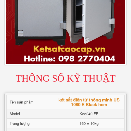
THÔNG SỐ KỸ THUẬT
két sắt điện tử thông minh US
Tên sản phẩm
1080 E Black hcm
Model
Kcc240 FE
Trọng lượng
160 ± 10kg