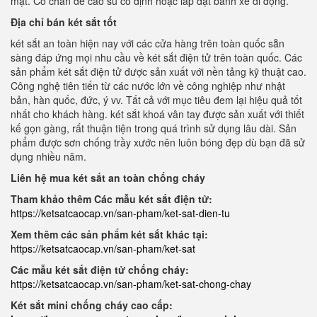
mặt. Có chân đế cao su cố định hoặc lắp đặt bánh xe di động.
Địa chỉ bán két sắt tốt
két sắt an toàn hiện nay với các cửa hàng trên toàn quốc sẵn
sàng đáp ứng mọi nhu cầu về két sắt điện tử trên toàn quốc. Các
sản phẩm két sắt điện tử được sản xuất với nền tảng kỹ thuật cao.
Công nghệ tiên tiến từ các nước lớn về công nghiệp như nhật
bản, hàn quốc, đức, ý vv. Tất cả với mục tiêu đem lại hiệu quả tốt
nhất cho khách hàng. két sắt khoá vân tay được sản xuất với thiết
kế gọn gàng, rất thuận tiện trong quá trình sử dụng lâu dài. Sản
phẩm được sơn chống trầy xước nên luôn bóng đẹp dù bạn đã sử
dụng nhiều năm.
Liên hệ mua két sắt an toàn chống cháy
Tham khảo thêm Các mẫu két sắt điện tử:
https://ketsatcaocap.vn/san-pham/ket-sat-dien-tu
Xem thêm các sản phẩm két sắt khác tại:
https://ketsatcaocap.vn/san-pham/ket-sat
Các mẫu két sắt điện tử chống cháy:
https://ketsatcaocap.vn/san-pham/ket-sat-chong-chay
Két sắt mini chống cháy cao cấp: