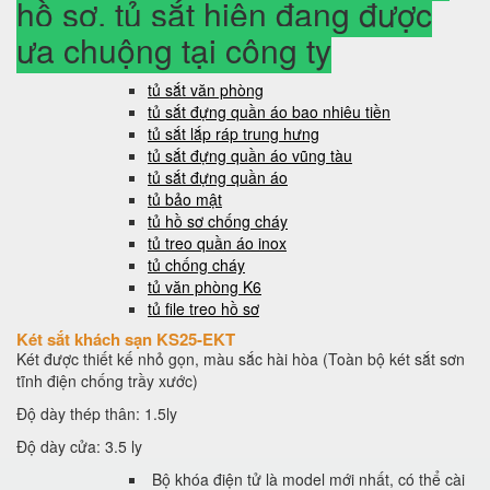
hồ sơ, tủ sắt hiện đang được
ưa chuộng tại công ty
tủ sắt văn phòng
tủ sắt đựng quần áo bao nhiêu tiền
tủ sắt lắp ráp trung hưng
tủ sắt đựng quần áo vũng tàu
tủ sắt đựng quần áo
tủ bảo mật
tủ hồ sơ chống cháy
tủ treo quần áo inox
tủ chống cháy
tủ văn phòng K6
tủ file treo hồ sơ
Két sắt khách sạn KS25-EKT
Két được thiết kế nhỏ gọn, màu sắc hài hòa (Toàn bộ két sắt sơn
tĩnh điện chống trầy xước)
Độ dày thép thân: 1.5ly
Độ dày cửa: 3.5 ly
Bộ khóa điện tử là model mới nhất, có thể cài