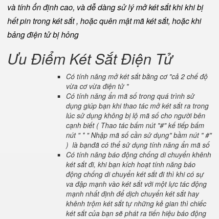
và tính ổn định cao, và dễ dàng sử lý mở két sắt khi khi bị
hết pin trong két sắt , hoặc quên mật mã két sắt, hoặc khi
bảng điện tử bị hỏng
Ưu Điểm Két Sắt Điện Tử
Có tính năng mở két sắt bằng cơ "cả 2 chế độ
vừa cơ vừa điện tử "
Có tính năng ẩn mã số trong quá trình sử
dụng giúp bạn khi thao tác mở két sắt ra trong
lúc sử dụng không bị lộ mã số cho người bên
cạnh biết ( Thao tác bấm nút "#" kế tiếp bấm
nút " * " Nhập mã số cần sử dụng" bầm nút " #"
) là bạnđã có thể sử dụng tính năng ẩn mã số
Có tính năng báo động chống di chuyển khênh
két sắt đi, khi bạn kích hoạt tính năng báo
động chống di chuyển két sắt đi thì khi có sự
va đập mạnh vào két sắt với một lực tác động
mạnh nhất định để dịch chuyển két sắt hay
khênh trộm két sắt tự những kẻ gian thì chiếc
két sắt của bạn sẽ phát ra tiến hiệu báo động