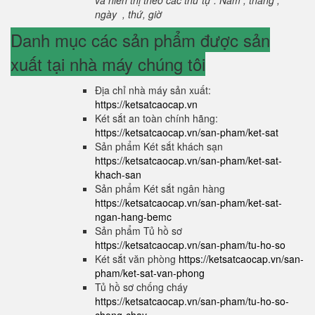
và hiển thị theo các thứ tự : Năm , tháng ,
ngày , thứ, giờ
Danh mục các sản phẩm được sản
xuất tại nhà máy chúng tôi
Địa chỉ nhà máy sản xuất:
https://ketsatcaocap.vn
Két sắt an toàn chính hãng:
https://ketsatcaocap.vn/san-pham/ket-sat
Sản phẩm Két sắt khách sạn
https://ketsatcaocap.vn/san-pham/ket-sat-
khach-san
Sản phẩm Két sắt ngân hàng
https://ketsatcaocap.vn/san-pham/ket-sat-
ngan-hang-bemc
Sản phẩm Tủ hồ sơ
https://ketsatcaocap.vn/san-pham/tu-ho-so
Két sắt văn phòng
https://ketsatcaocap.vn/san-
pham/ket-sat-van-phong
Tủ hồ sơ chống cháy
https://ketsatcaocap.vn/san-pham/tu-ho-so-