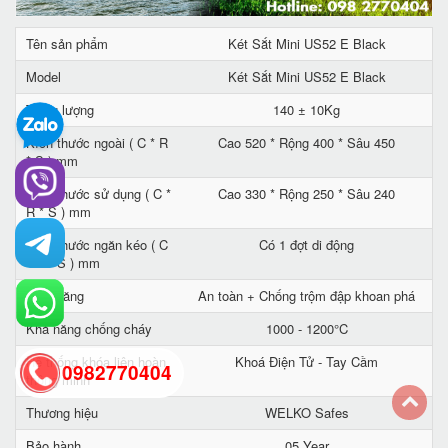
Tên sản phẩm
Két Sắt Mini US52 E Black
Model
Két Sắt Mini US52 E Black
Trọng lượng
140 ± 10Kg
Kích thước ngoài ( C * R
Cao 520 * Rộng 400 * Sâu 450
* S ) mm
Kích thước sử dụng ( C *
Cao 330 * Rộng 250 * Sâu 240
R * S ) mm
Kích thước ngăn kéo ( C
Có 1 đợt di động
* R * S ) mm
Tính năng
An toàn + Chống trộm đập khoan phá
Khả năng chống cháy
1000 - 1200°C
Hệ thống khóa liên hoàn
Khoá Điện Tử - Tay Cầm
0982770404
thông minh
Thương hiệu
WELKO Safes
back
Bảo hành
05 Year