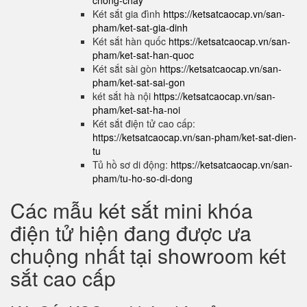
chong-chay
Két sắt gia đình
https://ketsatcaocap.vn/san-
pham/ket-sat-gia-dinh
Két sắt hàn quốc
https://ketsatcaocap.vn/san-
pham/ket-sat-han-quoc
Két sắt sài gòn
https://ketsatcaocap.vn/san-
pham/ket-sat-sai-gon
két sắt hà nội
https://ketsatcaocap.vn/san-
pham/ket-sat-ha-noi
Két sắt điện tử cao cấp:
https://ketsatcaocap.vn/san-pham/ket-sat-dien-
tu
Tủ hồ sơ di động:
https://ketsatcaocap.vn/san-
pham/tu-ho-so-di-dong
Các mẫu két sắt mini khóa
điện tử hiện đang được ưa
chuộng nhất tại showroom két
sắt cao cấp