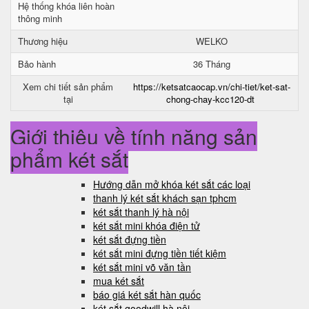
Hệ thống khóa liên hoàn
thông minh
Thương hiệu
WELKO
Bảo hành
36 Tháng
Xem chi tiết sản phẩm
https://ketsatcaocap.vn/chi-tiet/ket-sat-
tại
chong-chay-kcc120-dt
Giới thiệu về tính năng sản
phẩm két sắt
Hướng dẫn mở khóa két sắt các loại
thanh lý két sắt khách sạn tphcm
két sắt thanh lý hà nội
két sắt mini khóa điện tử
két sắt đựng tiền
két sắt mini đựng tiền tiết kiệm
két sắt mini võ văn tần
mua két sắt
báo giá két sắt hàn quốc
két sắt goodwill hà nội