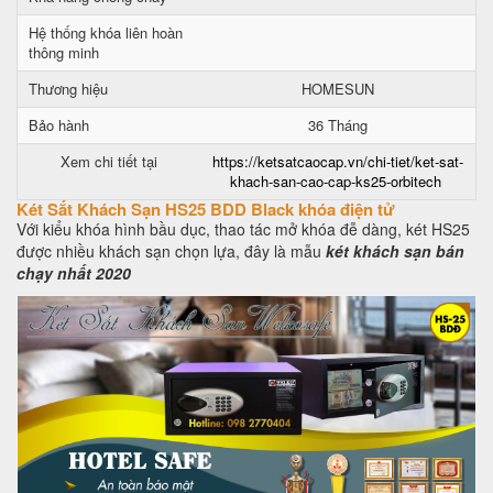
Hệ thống khóa liên hoàn
thông minh
Thương hiệu
HOMESUN
Bảo hành
36 Tháng
Xem chi tiết tại
https://ketsatcaocap.vn/chi-tiet/ket-sat-
khach-san-cao-cap-ks25-orbitech
Két Sắt Khách Sạn HS25 BDD Black khóa điện tử
Với kiểu khóa hình bầu dục, thao tác mở khóa đễ dàng, két HS25
được nhiều khách sạn chọn lựa, đây là mẫu
két khách sạn bán
chạy nhất 2020