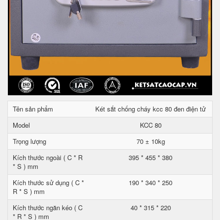
Tên sản phẩm
Két sắt chống cháy kcc 80 đen điện tử
Model
KCC 80
Trọng lượng
70 ± 10kg
Kích thước ngoài ( C * R
395 * 455 * 380
* S ) mm
Kích thước sử dụng ( C *
190 * 340 * 250
R * S ) mm
Kích thước ngăn kéo ( C
40 * 315 * 220
* R * S ) mm