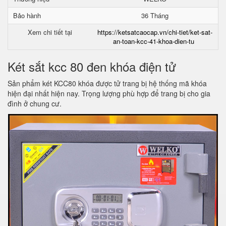
Bảo hành
36 Tháng
Xem chi tiết tại
https://ketsatcaocap.vn/chi-tiet/ket-sat-
an-toan-kcc-41-khoa-dien-tu
Két sắt kcc 80 đen khóa điện tử
Sản phẩm két KCC80 khóa được tử trang bị hệ thống mã khóa
hiện đại nhất hiện nay. Trọng lượng phù hợp để trang bị cho gia
đình ở chung cư.