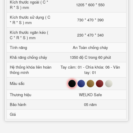
Kích thước ngoài ( C *
1205 * 600 * 550
R * S ) mm
Kích thước sử dụng ( C
730 * 470 * 390
* R * S ) mm
Kích thước ngăn kéo (
230 * 470 * 340
C * R * S ) mm
Tính năng
An Toàn chống cháy
Khả năng chống cháy
1350 độ C trong 60 phút
Hệ thống khóa liên hoàn
Tay cầm: 01 - Chìa khóa: 06 - Vân
thông minh
tay: 01
Đen
Xanh
Nâu
Đỏ
Trắng
Mầu sắc
Thương hiệu
WELKO Safe
Bảo hành
05 năm
Giá