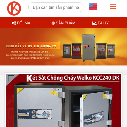
ĐỔI MÃ
SẢN PHẨM
ĐẠI LÝ