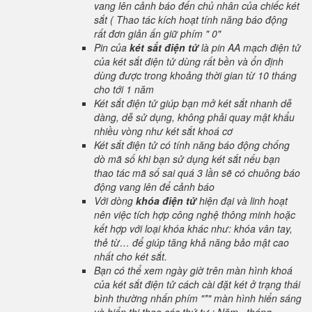
vang lên cảnh báo đến chủ nhân của chiếc két
sắt ( Thao tác kích hoạt tính năng báo động
rất đơn giản ấn giữ phím " 0"
Pin của
két sắt điện tử
là pin AA mạch điện tử
của két sắt điện tử dùng rất bền và ổn định
dùng được trong khoảng thời gian từ 10 tháng
cho tới 1 năm
Két sắt điện tử giúp bạn mở két sắt nhanh dễ
dàng, dễ sử dụng, không phải quay mật khẩu
nhiều vòng như két sắt khoá cơ
Két sắt điện tử có tính năng báo động chống
dò mã số khi bạn sử dụng két sắt nếu bạn
thao tác mã số sai quá 3 lần sẽ có chuông báo
động vang lên để cảnh báo
Với dòng
khóa điện tử
hiện đại và linh hoạt
nên việc tích hợp công nghệ thông minh hoặc
kết hợp với loại khóa khác như: khóa vân tay,
thẻ từ… để giúp tăng khả năng bảo mật cao
nhất cho két sắt.
Bạn có thể xem ngày giờ trên màn hình khoá
của két sắt điện tử cách cài đặt két ở trạng thái
bình thường nhấn phím "*" màn hình hiển sáng