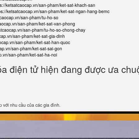
ps://ketsatcaocap.vn/san-pham/ket-sat-khach-san
ps://ketsatcaocap.vn/san-pham/ket-sat-ngan-hang-bemc
atcaocap.vn/san-pham/tu-ho-so
tcaocap.vn/san-pham/ket-sat-van-phong
satcaocap.vn/san-pham/tu-ho-so-chong-chay
ocap.vn/san-pham/ket-sat-gia-dinh
aocap.vn/san-pham/ket-sat-han-quoc
cap.vn/san-pham/ket-sat-sai-gon
ap.vn/san-pham/ket-sat-ha-noi
óa điện tử hiện đang được ưa ch
p với nhu cầu của các gia đình.