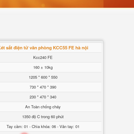
ét sắt điện tử văn phòng KCC55 FE hà nội
Kcc240 FE
160 ± 10kg
1205 * 600 * 550
730 * 470 * 390
230 * 470 * 340
An Toàn chống cháy
1350 độ C trong 60 phút
Tay cầm: 01 - Chìa khóa: 06 - Vân tay: 01