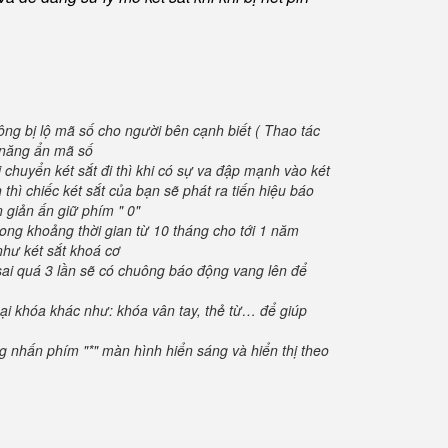
ông bị lộ mã số cho người bên cạnh biết ( Thao tác
h năng ẩn mã số
 chuyển két sắt đi thì khi có sự va đập mạnh vào két
thì chiếc két sắt của bạn sẽ phát ra tiến hiệu báo
 giản ấn giữ phím " 0"
rong khoảng thời gian từ 10 tháng cho tới 1 năm
như két sắt khoá cơ
sai quá 3 lần sẽ có chuông báo động vang lên để
oại khóa khác như: khóa vân tay, thẻ từ… để giúp
ng nhấn phím "*" màn hình hiển sáng và hiển thị theo