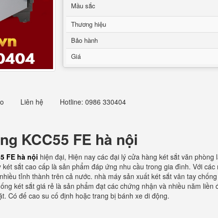
Mầu sắc
Thương hiệu
Bảo hành
Giá
eo
Liên hệ
Hotline: 0986 330404
òng KCC55 FE hà nội
5 FE hà nội
hiện đại, Hiện nay các đại lý cửa hàng két sắt văn phòng
két sắt cao cấp là sản phẩm đáp ứng nhu cầu trong gia đình. Với các 
nhiều tỉnh thành trên cả nước. nhà máy sản xuất két sắt vân tay chống 
hống két sắt giá rẻ là sản phẩm đạt các chứng nhận và nhiều năm liền 
t. Có đế cao su cố định hoặc trang bị bánh xe di động.