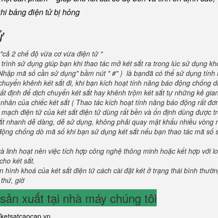
khi bảng điện tử bị hỏng
ử
"cả 2 chế độ vừa cơ vừa điện tử "
trình sử dụng giúp bạn khi thao tác mở két sắt ra trong lúc sử dụng kh
" Nhập mã số cần sử dụng" bầm nút " #" ) là bạnđã có thể sử dụng tín
huyển khênh két sắt đi, khi bạn kích hoạt tính năng báo động chống di
t định để dịch chuyển két sắt hay khênh trộm két sắt tự những kẻ gian 
hân của chiếc két sắt ( Thao tác kích hoạt tính năng báo động rất đơn
 mạch điện tử của két sắt điện tử dùng rất bền và ổn định dùng được t
 sắt nhanh dễ dàng, dễ sử dụng, không phải quay mật khẩu nhiều vòng 
 động chống dò mã số khi bạn sử dụng két sắt nếu bạn thao tác mã số 
và linh hoạt nên việc tích hợp công nghệ thông minh hoặc kết hợp với l
ho két sắt.
 hình khoá của két sắt điện tử cách cài đặt két ở trạng thái bình thườ
 thứ, giờ
ản xuất tại nhà máy chúng tôi
//ketsatcaocap.vn