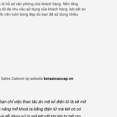
ựa tủ hồ sơ văn phòng của khách hàng. Nền tảng
g tối đa nhu cầu sử dụng của khách hàng. két sắt an
xước nên luôn bóng đẹp dù bạn đã sử dụng nhiều
 Safes Cabinet tại website
ketsatcaocap.vn
ạn chỉ việc thao tác ấn mã số điện tử là sẽ mở
h năng mở khoá ra bằng điện tử mà két có có
à dễ dàng sử lý mở két sắt khi khi bị hết pin