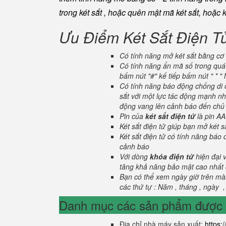
trong két sắt , hoặc quên mật mã két sắt, hoặc 
Ưu Điểm Két Sắt Điện T
Có tính năng mở két sắt bằng cơ 
Có tính năng ẩn mã số trong quá 
bấm nút "#" kế tiếp bấm nút " * 
Có tính năng báo động chống di c
sắt với một lực tác động mạnh nhấ
động vang lên cảnh báo đến chủ n
Pin của
két sắt điện tử
là pin AA
Két sắt điện tử giúp bạn mở két
Két sắt điện tử có tính năng báo
cảnh báo
Với dòng
khóa điện tử
hiện đại 
tăng khả năng bảo mật cao nhất c
Bạn có thể xem ngày giờ trên màn
các thứ tự : Năm , tháng , ngày ,
Danh mục các sản phẩm được s
Địa chỉ nhà máy sản xuất:
https: