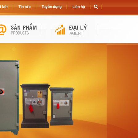
 két
Tin tức
Tuyển dụng
Liên hệ