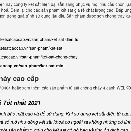
Hiện nay công ty két sắt hiện đại sẵn sàng phục vụ mọi nhu cầu chọn l
 hoá. Đem lại cho các sản phẩm két sắt giá rẻ chất lượng cao. Đáp ứn
n tiện trong quá trình sử dụng lâu dài. Sản phẩm được sơn chống trầy 
//ketsatcaocap.vn/san-pham/ket-sat-dien-tu
/ketsatcaocap.vn/san-pham/ket-sat
satcaocap.vn/san-pham/ket-sat-chong-chay
tcaocap.vn/san-pham/ket-sat-mini
háy cao cấp
982770404 hoặc xem thêm các sản phẩm tủ sắt chống cháy 4 cánh WELKO
 Tốt nhất 2021
nh bảo mật cao và dễ sử dụng, Khi sử dụng két sắt điện tử các b
mã số mở như dòng két sắt khoá cơ ngoài ra không những có tín
ột sản phẩm " giúp cho két sắt có độ bền và tính ổn định cao, v