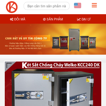
ĐỔI MÃ
SẢN PHẨM
ĐẠI LÝ