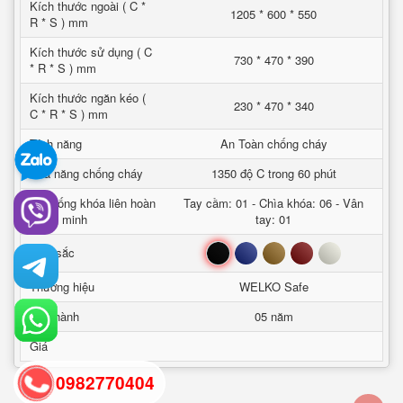
Kích thước ngoài ( C *
1205 * 600 * 550
R * S ) mm
Kích thước sử dụng ( C
730 * 470 * 390
* R * S ) mm
Kích thước ngăn kéo (
230 * 470 * 340
C * R * S ) mm
Tính năng
An Toàn chống cháy
Khả năng chống cháy
1350 độ C trong 60 phút
Hệ thống khóa liên hoàn
Tay cầm: 01 - Chìa khóa: 06 - Vân
thông minh
tay: 01
Đen
Xanh
Nâu
Đỏ
Trắng
Mầu sắc
Thương hiệu
WELKO Safe
Bảo hành
05 năm
Giá
0982770404