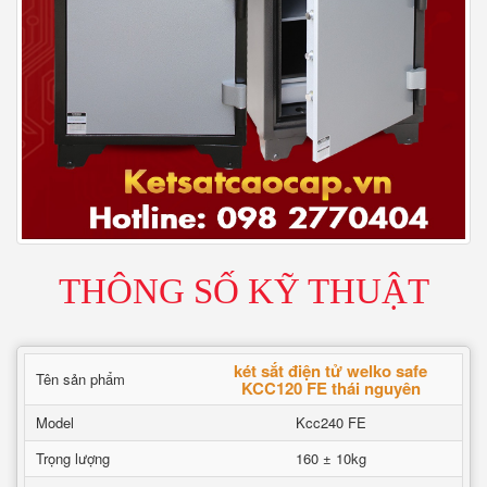
THÔNG SỐ KỸ THUẬT
két sắt điện tử welko safe
Tên sản phẩm
KCC120 FE thái nguyên
Model
Kcc240 FE
Trọng lượng
160 ± 10kg