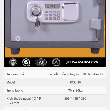
Tên sản phẩm
Két sắt chống cháy kcc 80 đen điện tử
Model
KCC 80
Trọng lượng
70 ± 10kg
Kích thước ngoài ( C * R
395 * 455 * 380
* S ) mm