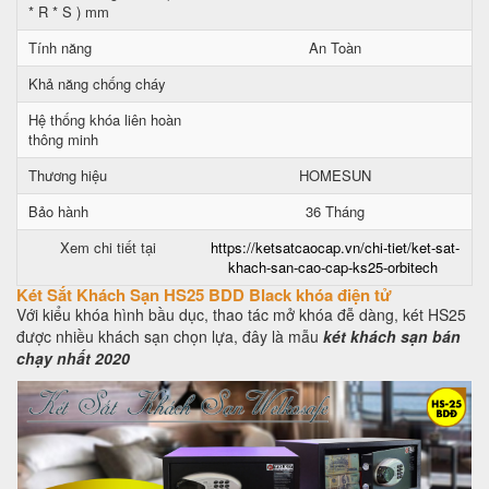
* R * S ) mm
Tính năng
An Toàn
Khả năng chống cháy
Hệ thống khóa liên hoàn
thông minh
Thương hiệu
HOMESUN
Bảo hành
36 Tháng
Xem chi tiết tại
https://ketsatcaocap.vn/chi-tiet/ket-sat-
khach-san-cao-cap-ks25-orbitech
Két Sắt Khách Sạn HS25 BDD Black khóa điện tử
Với kiểu khóa hình bầu dục, thao tác mở khóa đễ dàng, két HS25
được nhiều khách sạn chọn lựa, đây là mẫu
két khách sạn bán
chạy nhất 2020