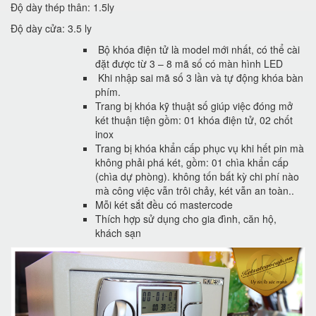
Độ dày thép thân: 1.5ly
Độ dày cửa: 3.5 ly
Bộ khóa điện tử là model mới nhất, có thể cài
đặt được từ 3 – 8 mã số có màn hình LED
Khi nhập sai mã số 3 lần và tự động khóa bàn
phím.
Trang bị khóa kỹ thuật số giúp việc đóng mở
két thuận tiện gồm: 01 khóa điện tử, 02 chốt
inox
Trang bị khóa khẩn cấp phục vụ khi hết pin mà
không phải phá két, gồm: 01 chìa khẩn cấp
(chìa dự phòng). không tốn bất kỳ chi phí nào
mà công việc vẫn trôi chảy, két vẫn an toàn..
Mỗi két sắt đều có mastercode
Thích hợp sử dụng cho gia đình, căn hộ,
khách sạn