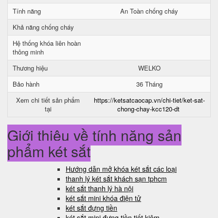
Tính năng
An Toàn chống cháy
Khả năng chống cháy
Hệ thống khóa liên hoàn
thông minh
Thương hiệu
WELKO
Bảo hành
36 Tháng
Xem chi tiết sản phẩm
https://ketsatcaocap.vn/chi-tiet/ket-sat-
tại
chong-chay-kcc120-dt
Giới thiệu về tính năng sản
phẩm két sắt
Hướng dẫn mở khóa két sắt các loại
thanh lý két sắt khách sạn tphcm
két sắt thanh lý hà nội
két sắt mini khóa điện tử
két sắt đựng tiền
két sắt mini đựng tiền tiết kiệm