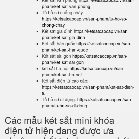
Két sắt văn phòng
https://ketsatcaocap.vn/san-
pham/ket-sat-van-phong
Tủ hồ sơ chống cháy
https://ketsatcaocap.vn/san-pham/tu-ho-so-
chong-chay
Két sắt gia đình
https://ketsatcaocap.vn/san-
pham/ket-sat-gia-dinh
Két sắt hàn quốc
https://ketsatcaocap.vn/san-
pham/ket-sat-han-quoc
Két sắt sài gòn
https://ketsatcaocap.vn/san-
pham/ket-sat-sai-gon
két sắt hà nội
https://ketsatcaocap.vn/san-
pham/ket-sat-ha-noi
Két sắt điện tử cao cấp:
https://ketsatcaocap.vn/san-pham/ket-sat-dien-
tu
Tủ hồ sơ di động:
https://ketsatcaocap.vn/san-
pham/tu-ho-so-di-dong
Các mẫu két sắt mini khóa
điện tử hiện đang được ưa