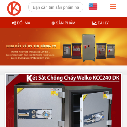
ĐỔI MÃ
SẢN PHẨM
ĐẠI LÝ