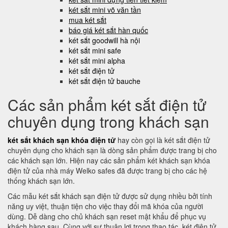
két sắt mini võ văn tần
mua két sắt
báo giá két sắt hàn quốc
két sắt goodwill hà nội
két sắt mini safe
két sắt mini alpha
két sắt điện tử
két sắt điện tử bauche
Các sản phẩm két sắt điện tử
chuyên dụng trong khách sạn
két sắt khách sạn khóa điện tử
hay còn gọi là két sắt điện tử
chuyên dụng cho khách sạn là dòng sản phẩm được trang bị cho
các khách sạn lớn. Hiện nay các sản phẩm két khách sạn khóa
điện tử của nhà máy Welko safes đã được trang bị cho các hệ
thống khách sạn lớn.
Các mẫu két sắt khách sạn điện tử được sử dụng nhiều bởi tính
năng uy việt, thuận tiện cho việc thay đổi mã khóa của người
dùng. Dễ dàng cho chủ khách sạn reset mật khẩu để phục vụ
khách hàng sau. Cùng với sự thuận lợi trong thao tác, két điện tử