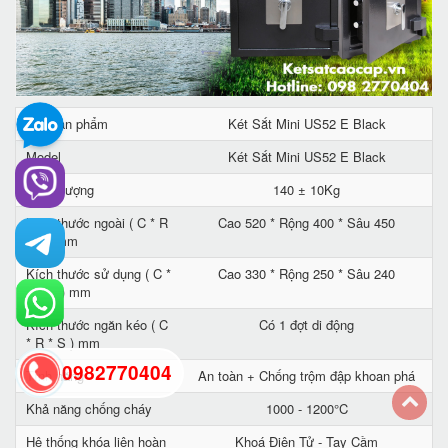
Tên sản phẩm
Két Sắt Mini US52 E Black
Model
Két Sắt Mini US52 E Black
Trọng lượng
140 ± 10Kg
Kích thước ngoài ( C * R
Cao 520 * Rộng 400 * Sâu 450
* S ) mm
Kích thước sử dụng ( C *
Cao 330 * Rộng 250 * Sâu 240
R * S ) mm
Kích thước ngăn kéo ( C
Có 1 đợt di động
* R * S ) mm
0982770404
Tính năng
An toàn + Chống trộm đập khoan phá
Khả năng chống cháy
1000 - 1200°C
back
Hệ thống khóa liên hoàn
Khoá Điện Tử - Tay Cầm