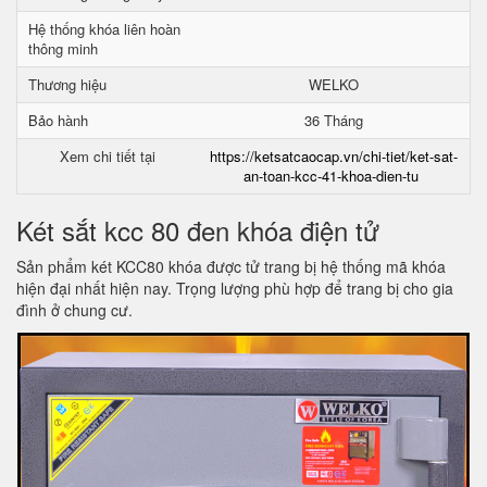
Hệ thống khóa liên hoàn
thông minh
Thương hiệu
WELKO
Bảo hành
36 Tháng
Xem chi tiết tại
https://ketsatcaocap.vn/chi-tiet/ket-sat-
an-toan-kcc-41-khoa-dien-tu
Két sắt kcc 80 đen khóa điện tử
Sản phẩm két KCC80 khóa được tử trang bị hệ thống mã khóa
hiện đại nhất hiện nay. Trọng lượng phù hợp để trang bị cho gia
đình ở chung cư.