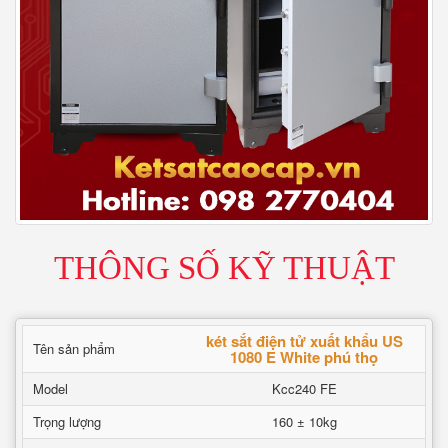
THÔNG SỐ KỸ THUẬT
két sắt điện tử xuất khẩu US
Tên sản phẩm
1080 E White phú thọ
Model
Kcc240 FE
Trọng lượng
160 ± 10kg