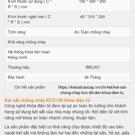
Kích thước sử dụng ( C *
190 * 340 * 250
R * S ) mm
Kích thước ngăn kéo ( C
40 * 315 * 220
* R * S ) mm
Tính năng
An Toàn chống cháy
Khả năng chống cháy
Hệ thống khóa liên hoàn
thông minh
Thương hiệu
WELKO
Bảo hành
36 Tháng
Chi tiết sản phẩm
https://ketsatcaocap.vn/chi-tiet/ket-sat-
chong-chay-kcc-60-den-khoa-dien-tu
Két sắt chống cháy KCC120 khóa điện tử
Công nghệ khóa điện tử đem lại sự an toàn tin tưởng cho khách
hàng sử dụng két sắt của nhà máy chúng tôi. Két điện tử với tính
năng mở khóa an toàn nhanh chóng, thuận tiện.
Là sản phẩm đặc biệt có khả năng chịu được nhiệt độ cao bên
ngoài két sắt mà không làm hư hại đến những tài sản, hồ sơ, giấy