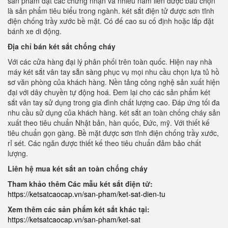
sản phẩm đạt các chứng nhận và nhiều năm liền được bầu chọn
là sản phẩm tiêu biểu trong ngành. két sắt điện tử được sơn tĩnh
điện chống trầy xước bề mặt. Có đế cao su cố định hoặc lắp đặt
bánh xe di động.
Địa chỉ bán két sắt chống cháy
Với các cửa hàng đại lý phân phối trên toàn quốc. Hiện nay nhà
máy két sắt vân tay sẵn sàng phục vụ mọi nhu cầu chọn lựa tủ hồ
sơ văn phòng của khách hàng. Nền tảng công nghệ sản xuất hiện
đại với dây chuyền tự động hoá. Đem lại cho các sản phẩm két
sắt vân tay sử dụng trong gia đình chất lượng cao. Đáp ứng tối đa
nhu cầu sử dụng của khách hàng. két sắt an toàn chống cháy sản
xuất theo tiêu chuẩn Nhật bản, hàn quốc, Đức, mỹ. Với thiết kế
tiêu chuẩn gọn gàng. Bề mặt được sơn tĩnh điện chống trầy xước,
rỉ sét. Các ngăn được thiết kế theo tiêu chuẩn đảm bảo chất
lượng.
Liên hệ mua két sắt an toàn chống cháy
Tham khảo thêm Các mẫu két sắt điện tử:
https://ketsatcaocap.vn/san-pham/ket-sat-dien-tu
Xem thêm các sản phẩm két sắt khác tại:
https://ketsatcaocap.vn/san-pham/ket-sat