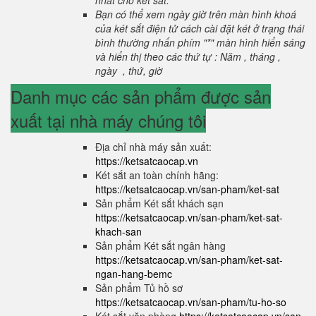
nhất cho két sắt.
Bạn có thể xem ngày giờ trên màn hình khoá
của két sắt điện tử cách cài đặt két ở trạng thái
bình thường nhấn phím "*" màn hình hiển sáng
và hiển thị theo các thứ tự : Năm , tháng ,
ngày , thứ, giờ
Danh mục các sản phẩm được sản
xuất tại nhà máy chúng tôi
Địa chỉ nhà máy sản xuất:
https://ketsatcaocap.vn
Két sắt an toàn chính hãng:
https://ketsatcaocap.vn/san-pham/ket-sat
Sản phẩm Két sắt khách sạn
https://ketsatcaocap.vn/san-pham/ket-sat-
khach-san
Sản phẩm Két sắt ngân hàng
https://ketsatcaocap.vn/san-pham/ket-sat-
ngan-hang-bemc
Sản phẩm Tủ hồ sơ
https://ketsatcaocap.vn/san-pham/tu-ho-so