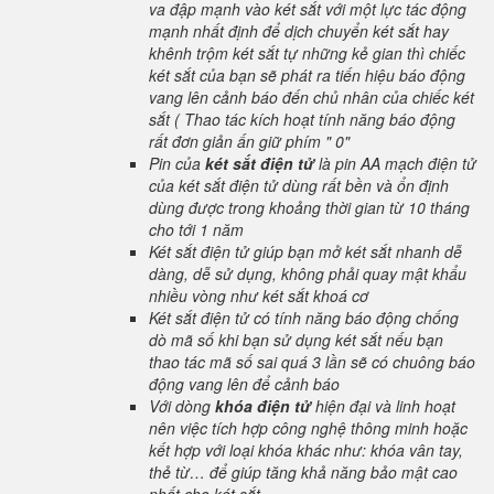
va đập mạnh vào két sắt với một lực tác động
mạnh nhất định để dịch chuyển két sắt hay
khênh trộm két sắt tự những kẻ gian thì chiếc
két sắt của bạn sẽ phát ra tiến hiệu báo động
vang lên cảnh báo đến chủ nhân của chiếc két
sắt ( Thao tác kích hoạt tính năng báo động
rất đơn giản ấn giữ phím " 0"
Pin của
két sắt điện tử
là pin AA mạch điện tử
của két sắt điện tử dùng rất bền và ổn định
dùng được trong khoảng thời gian từ 10 tháng
cho tới 1 năm
Két sắt điện tử giúp bạn mở két sắt nhanh dễ
dàng, dễ sử dụng, không phải quay mật khẩu
nhiều vòng như két sắt khoá cơ
Két sắt điện tử có tính năng báo động chống
dò mã số khi bạn sử dụng két sắt nếu bạn
thao tác mã số sai quá 3 lần sẽ có chuông báo
động vang lên để cảnh báo
Với dòng
khóa điện tử
hiện đại và linh hoạt
nên việc tích hợp công nghệ thông minh hoặc
kết hợp với loại khóa khác như: khóa vân tay,
thẻ từ… để giúp tăng khả năng bảo mật cao