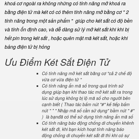
khoá cơ ngoài ra không những có tính năng mở khoá ra
bằng điện tử mà két có có thêm tính năng mở bằng cơ " 2
tính năng trong một sản phẩm " giúp cho két sắt có độ bền
và tính ổn định cao, và dễ dàng sử lý mở két sắt khi khi bị
hết pin trong két sắt , hoặc quên mật mã két sắt, hoặc khi
bảng điện tử bị hỏng
Ưu Điểm Két Sắt Điện Tử
Có tính năng mở két sắt bằng cơ "cả 2 chế độ
vừa cơ vừa điện tử "
Có tính năng ẩn mã số trong quá trình sử
dụng giúp bạn khi thao tác mở két sắt ra trong
lúc sử dụng không bị lộ mã số cho người bên
cạnh biết ( Thao tác bấm nút "#" kế tiếp bấm
nút " * " Nhập mã số cần sử dụng" bầm nút " #"
) là bạnđã có thể sử dụng tính năng ẩn mã số
Có tính năng báo động chống di chuyển khênh
két sắt đi, khi bạn kích hoạt tính năng báo
động chống di chuyển két sắt đi thì khi có sự