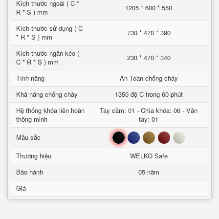
Kích thước ngoài ( C *
1205 * 600 * 550
R * S ) mm
Kích thước sử dụng ( C
730 * 470 * 390
* R * S ) mm
Kích thước ngăn kéo (
230 * 470 * 340
C * R * S ) mm
Tính năng
An Toàn chống cháy
Khả năng chống cháy
1350 độ C trong 60 phút
Hệ thống khóa liên hoàn
Tay cầm: 01 - Chìa khóa: 06 - Vân
thông minh
tay: 01
Đen
Xanh
Nâu
Đỏ
Trắng
Mầu sắc
Thương hiệu
WELKO Safe
Bảo hành
05 năm
Giá