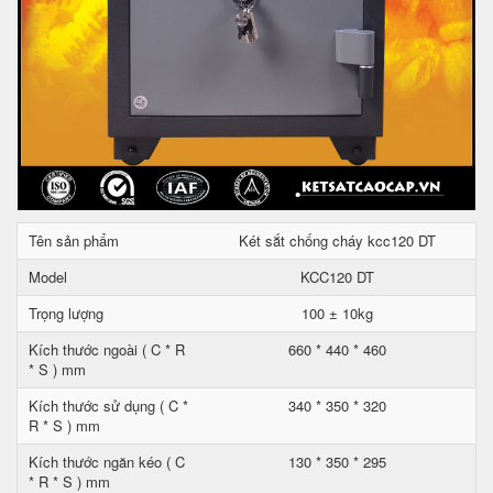
Tên sản phẩm
Két sắt chống cháy kcc120 DT
Model
KCC120 DT
Trọng lượng
100 ± 10kg
Kích thước ngoài ( C * R
660 * 440 * 460
* S ) mm
Kích thước sử dụng ( C *
340 * 350 * 320
R * S ) mm
Kích thước ngăn kéo ( C
130 * 350 * 295
* R * S ) mm