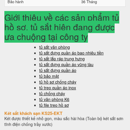
Bảo hành
36 Tháng
Giới thiệu về các sản phẩm tủ
hồ sơ, tủ sắt hiện đang được
ưa chuộng tại công ty
tủ sắt văn phòng
tủ sắt đựng quần áo bao nhiêu tiền
tủ sắt lắp ráp trung hưng
tủ sắt đựng quần áo vũng tàu
tủ sắt đựng quần áo
tủ bảo mật
tủ hồ sơ chống cháy
tủ treo quần áo inox
tủ chống cháy
tủ văn phòng K6
tủ file treo hồ sơ
Két sắt khách sạn KS25-EKT
Két được thiết kế nhỏ gọn, màu sắc hài hòa (Toàn bộ két sắt sơn
tĩnh điện chống trầy xước)