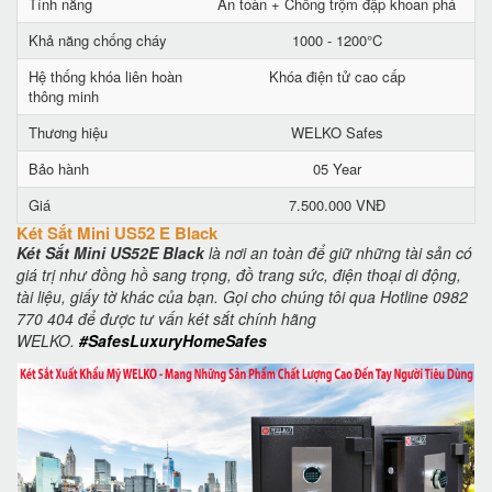
Tính năng
An toàn + Chống trộm đập khoan phá
Khả năng chống cháy
1000 - 1200°C
Hệ thống khóa liên hoàn
Khóa điện tử cao cấp
thông minh
Thương hiệu
WELKO Safes
Bảo hành
05 Year
Giá
7.500.000 VNĐ
Két Sắt Mini US52 E Black
Két Sắt Mini US52E Black
là nơi an toàn để giữ những tài sản có
giá trị như đồng hồ sang trọng, đồ trang sức, điện thoại di động,
tài liệu, giấy tờ khác của bạn. Gọi cho chúng tôi qua Hotline 0982
770 404 để được tư vấn két sắt chính hãng
WELKO.
#SafesLuxuryHomeSafes