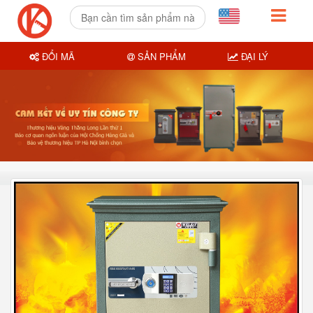
ĐỔI MÃ
SẢN PHẨM
ĐẠI LÝ