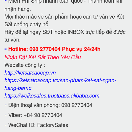
Miễn Phí Ship nhanh toàn quốc - Thanh toán khi
nhận hàng.
Mọi thắc mắc về sản phẩm hoặc cần tư vấn về Két
Sắt chống cháy nổ.
Hãy để lại ngay SĐT hoặc INBOX trực tiếp để được
tư vấn.
-
Hotline: 098 2770404 Phục vụ 24/24h
Nhận Đặt Két Sắt Theo Yêu Cầu.
Website công ty :
http://ketsatcaocap.vn
https://ketsatcaocap.vn/san-pham/ket-sat-ngan-
hang-bemc
https://welkosafes.trustpass.alibaba.com
-
Điện thoại văn phòng: 098 2770404
-
Viber: +84 98 2770404
-
WeChat ID: FactorySafes