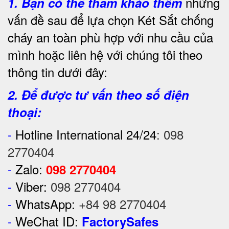
những
1.
Bạn có thể tham khảo thêm
vấn đề sau để lựa chọn Két Sắt chống
cháy an toàn phù hợp với nhu cầu của
mình hoặc liên hệ với chúng tôi theo
thông tin dưới đây:
2. Để được tư vấn theo số điện
thoại:
-
Hotline International 24/24
:
098
2770404
-
Zalo:
098 2770404
-
Viber:
098 2770404
-
WhatsApp:
+84 98 2770404
-
WeChat ID:
FactorySafes