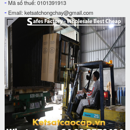
-
Mã số thuế: 0101391913
-
Email: ketsatchongchay@gmail.com