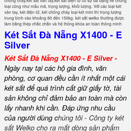
chống cháy,két sắt vân tay,két sắt điện tử có sự đa dạng về chủng
loại cũng như mẫu mã, trọng lượng, khối lượng. Với các loại két
vân tay, két điện tử, két chống cháy loại két mini thì trọng lượng
trung bình vào khoảng 80 đến 150kg. két sắt welko thường được
làm bằng thép chắc chắn và hệ thống khóa an toàn thông minh
Két Sắt Đà Nẵng X1400 - E
Silver
Két Sắt Đà Nẵng X1400 - E Silver -
Ngày nay tại các hộ gia đình, văn
phòng, cơ quan đều cần ít nhất một cái
két sắt để quá trình cất giữ giấy tờ, tài
sản không chỉ đảm bảo an toàn mà còn
lấy nhanh khi cần.
Đáp ứng nhu cầu
của người dùng c
húng tôi - Công ty két
sắt Welko cho ra mắt dòng sản phẩm