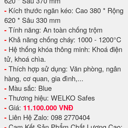
620 * Sâu 370 mm
Kích thước ngăn kéo: Cao 380 * Rộng
-
620 * Sâu 330 mm
Tính năng: An toàn chống trộm
-
Khả năng chống cháy: 1000 - 1200°C
-
Hệ thống khóa thông minh: Khoá điện
-
tử, khoá chìa.
Thích hợp sử dụng: Văn phòng, ngân
-
hàng, cơ quan, gia đình,...
Màu sắc: Blue
-
Thương hiệu: WELKO Safes
-
Giá:
-
11.100.000 VNĐ
Liên Hệ Zalo: 098 2770404
-
Cam Kết Sản Phẩm Chất Lượng Cao:
-