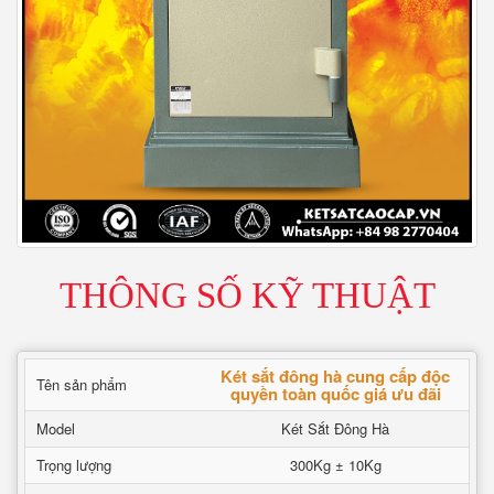
THÔNG SỐ KỸ THUẬT
Két sắt đông hà cung cấp độc
Tên sản phẩm
quyền toàn quốc giá ưu đãi
Model
Két Sắt Đông Hà
Trọng lượng
300Kg ± 10Kg