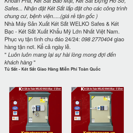
Khoan Phá, Két Sắt Bảo Mật, Két Sắt Đựng Hồ Sơ,
Safes... Nhận đặt Két Sắt lắp đặt cho các công trình
chung cư, bệnh viện.....(giá rẻ tận gốc )
Nhà Máy Sản Xuất Két Sắt WELKO Safes & Két
Bạc - Két Sắt Xuất Khẩu Mỹ Lớn Nhất Việt Nam.
Phục vụ tận tình chu đáo 24/24:
098 2770404
giao
hàng tận nơi. Kể cả ngày lễ.
"
Luôn luôn mang lại sự hài lòng mong đợi đến
khách hàng
"
Tủ Sắt - Két Sắt Giao Hàng Miễn Phí Toàn Quốc