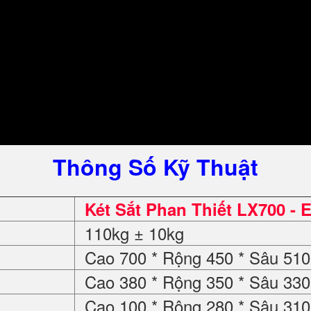
Thông Số Kỹ Thuật
Két Sắt Phan Thiết LX700 - 
110kg ± 10kg
Cao 700 * Rộng 450 * Sâu 5
Cao 380 * Rộng 350 * Sâu 3
Cao 100 * Rộng 280 * Sâu 3