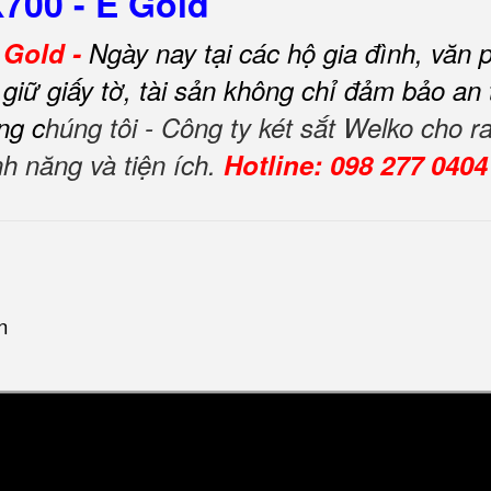
X700 - E Gold
 Gold -
Ngày nay tại các hộ gia đình, văn 
t giữ giấy tờ, tài sản không chỉ đảm bảo an
ng c
húng tôi - Công ty két sắt Welko cho
nh năng và tiện ích.
Hotline: 098 277 0404
n