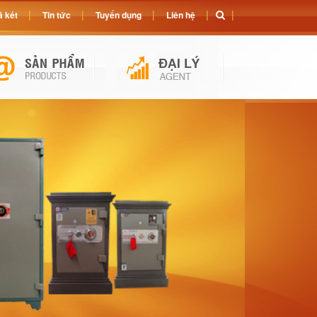
 két
Tin tức
Tuyển dụng
Liên hệ