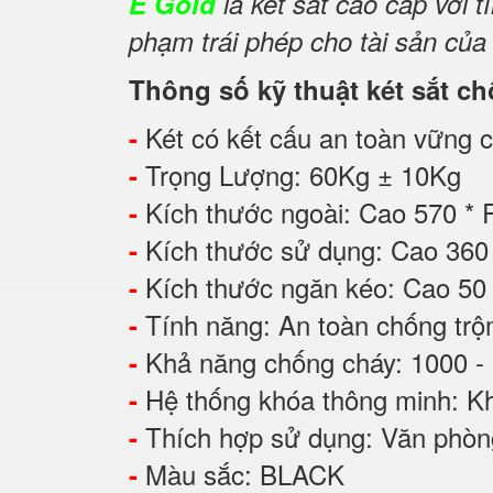
E Gold
là két sắt cao cấp với
phạm trái phép cho tài sản của
Thông số kỹ thuật két sắt c
Két có kết cấu an toàn vững ch
-
Trọng Lượng: 60Kg ± 10Kg
-
Kích thước ngoài: Cao 570 *
-
Kích thước sử dụng: Cao 3
-
Kích thước ngăn kéo: Cao 5
-
Tính năng: An toàn chống tr
-
Khả năng chống cháy: 1000 -
-
Hệ thống khóa thông minh: Kh
-
Thích hợp sử dụng: Văn phòng,
-
Màu sắc: BLACK
-