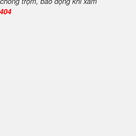
 chống trộm, báo động khi xâm
0404