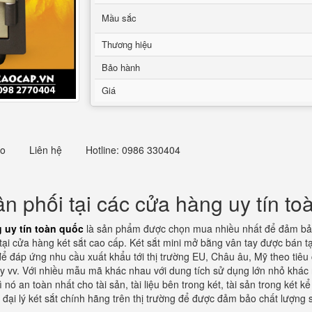
Mầu sắc
Thương hiệu
Bảo hành
Giá
eo
Liên hệ
Hotline: 0986 330404
n phối tại các cửa hàng uy tín to
 uy tín toàn quốc
là sản phẩm được chọn mua nhiều nhất để đảm bảo 
ại cửa hàng két sắt cao cấp. Két sắt mini mở bằng vân tay được bán 
ể đáp ứng nhu cầu xuất khẩu tới thị trường EU, Châu âu, Mỹ theo tiêu 
 vv. Với nhiều mẫu mã khác nhau với dung tích sử dụng lớn nhỏ khác
nó an toàn nhất cho tài sản, tài liệu bên trong két, tài sản trong két
i đại lý két sắt chính hãng trên thị trường để được đảm bảo chất lượn