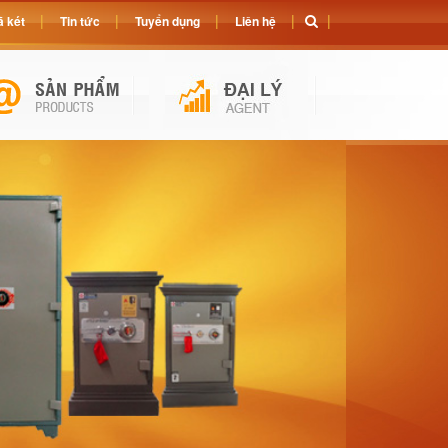
 két
Tin tức
Tuyển dụng
Liên hệ