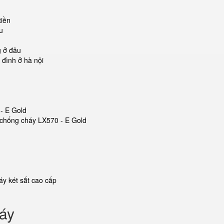
tiền
u
g ở đâu
 đình ở hà nội
 - E Gold
t chống cháy LX570 - E Gold
y két sắt cao cấp
háy