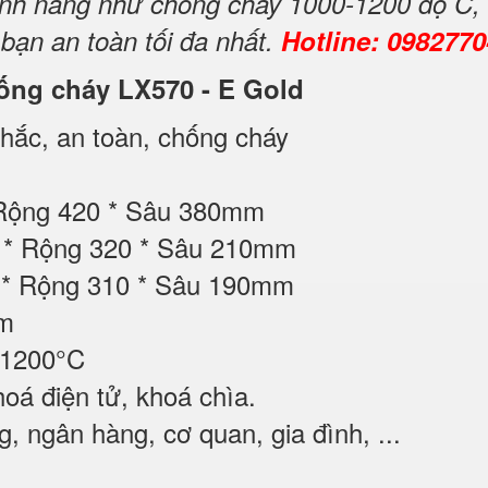
 tính năng như chống cháy 1000-1200 độ C,
 bạn an toàn tối đa nhất.
Hotline: 098277
hống cháy LX570 - E Gold
ắc, an toàn, chống cháy
 Rộng 420 * Sâu 380mm
60 * Rộng 320 * Sâu 210mm
0 * Rộng 310 * Sâu 190mm
ộm
 1200°C
oá điện tử, khoá chìa.
 ngân hàng, cơ quan, gia đình, ...