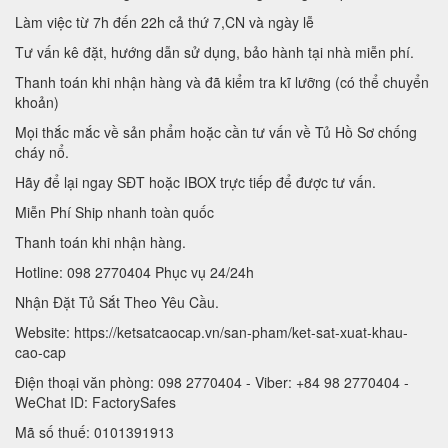
Làm việc từ 7h đến 22h cả thứ 7,CN và ngày lễ
Tư vấn kê đặt, hướng dẫn sử dụng, bảo hành tại nhà miễn phí.
Thanh toán khi nhận hàng và đã kiểm tra kĩ lưỡng (có thể chuyển
khoản)
Mọi thắc mắc về sản phẩm hoặc cần tư vấn về Tủ Hồ Sơ chống
cháy nổ.
Hãy để lại ngay SĐT hoặc IBOX trực tiếp để được tư vấn.
Miễn Phí Ship nhanh toàn quốc
Thanh toán khi nhận hàng.
Hotline: 098 2770404 Phục vụ 24/24h
Nhận Đặt Tủ Sắt Theo Yêu Cầu.
Website: https://ketsatcaocap.vn/san-pham/ket-sat-xuat-khau-
cao-cap
Điện thoại văn phòng: 098 2770404 - Viber: +84 98 2770404 -
WeChat ID: FactorySafes
Mã số thuế: 0101391913