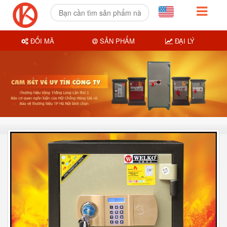
ĐỔI MÃ
SẢN PHẨM
ĐẠI LÝ