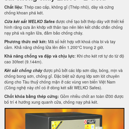
Chất liệu
: Thép cao cấp, không gỉ (Thép nhũ), dày và cứng
chống khoan phá két.
Cửa két sắt WELKO Safes
được chế tạo bởi thép dày với thiết kế
hình răng cưa ăn khớp với thân tạo nên liên kết chắc chắn chống
nạy phá và ngăn lửa, đảm bảo chống cháy.
Phương thức mở két:
Mã số kết hợp với khoá chia bi và tay
cầm. Khả năng chống lửa lên đến 1.200°C trong 2 giờ.
Khả năng chống va đập và chịu lực
: Khi cho két rơi tự do từ độ
cao 30feet (9.144m).
Két sắt chống cháy
được phủ bởi các lớp sơn dày, bóng, mịn và
chống bong sơn, chống gỉ. Đặc biệt sử dụng lớp sơn lót chuyên
dùng cho Tàu thuỷ chống mặn ở các vùng ven biển Việt Nam
(Công nghệ này chỉ có ở dòng két sắt WELKO Safes).
Chốt khóa bằng thép cứng:
Gồm nhiều chốt an toàn Ø30 được
bố trí 4 hướng xung quanh cửa, chống nạy phá két.