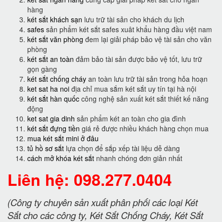
hàng
két sắt khách sạn
lưu trữ tài sản cho khách du lịch
safes
sản phẩm két sắt safes xuât khẩu hàng đầu việt nam
két sắt văn phòng
đem lại giải pháp bảo vệ tài sản cho văn
phòng
két sắt an toàn
đảm bảo tài sản được bảo vệ tốt, lưu trữ
gọn gàng
két sắt chống cháy
an toàn lưu trữ tài sản trong hỏa hoạn
ket sat ha noi
địa chỉ mua sắm két sắt uy tín tại hà nội
két sắt hàn quốc
công nghệ sản xuất két sắt thiết kế năng
động
ket sat gia dinh
sản phẩm két an toàn cho gia đình
két sắt đựng tiền
giá rẻ được nhiều khách hàng chọn mua
mua két sắt mini ở đâu
tủ hồ sơ sắt
lựa chọn để sắp xếp tài liệu dễ dàng
cách mở khóa két sắt
nhanh chóng đơn giản nhất
Liên hệ: 098.277.0404
(Công ty chuyên sản xuất phân phối các loại Két
Sắt cho các công ty, Két Sắt Chống Cháy, Két Sắt