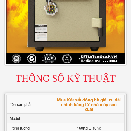
THÔNG SỐ KỸ THUẬT
Mua Két sắt đông hà giá ưu đãi
chính hãng từ nhà máy sản
Tên sản phẩm
xuất
Model
Trọng lượng
160Kg ± 10Kg