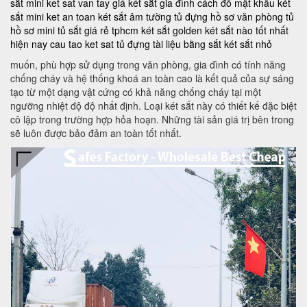
sắt mini
ket sat van tay
giá két sắt gia đình
cách đổ mật khẩu két
sắt mini
ket an toan
két sắt âm tường
tủ đựng hồ sơ văn phòng
tủ
hồ sơ mini
tủ sắt giá rẻ tphcm
két sắt golden
két sắt nào tốt nhất
hiện nay
cau tao ket sat
tủ đựng tài liệu bằng sắt
két sắt nhỏ
muốn, phù hợp sử dụng trong văn phòng, gia đình có tính năng
chống cháy và hệ thống khoá an toàn cao là kết quả của sự sáng
tạo từ một dạng vật cứng có khả năng chống cháy tại một
ngưỡng nhiệt độ độ nhất định. Loại két sắt này có thiết kế đặc biệt
cô lập trong trường hợp hỏa hoạn. Những tài sản giá trị bên trong
sẽ luôn được bảo đảm an toàn tốt nhất.