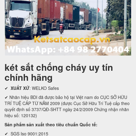
két sắt chống cháy uy tín
chính hãng
✔
XUẤT XỨ
: WELKO Safes
✔ Nhãn hiệu BDI đã được bảo hộ tại Việt nam do CỤC SỞ HỮU
TRÍ TUỆ CẤP TỪ NĂM 2009 (được Cục Sở Hữu Trí Tuệ cấp theo
quyết định số 3737/QĐ-SHTT ngày 24/2/2009 Chứng nhận nhãn
hiệu số: 120132)
Sản phẩm sản xuất theo tiêu chuẩn Quốc tế:
✔ SGS Iso 9001:2015