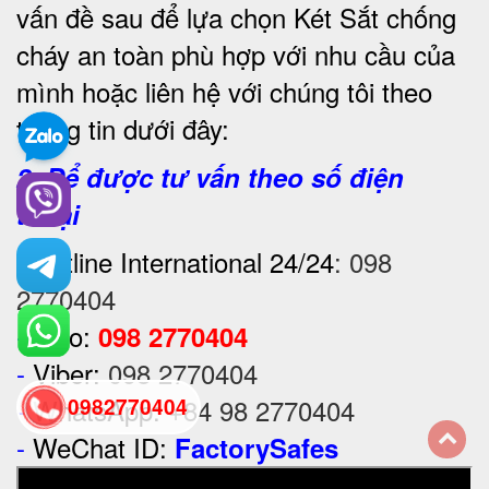
vấn đề sau để lựa chọn Két Sắt chống
cháy an toàn phù hợp với nhu cầu của
mình hoặc liên hệ với chúng tôi theo
thông tin dưới đây:
2. Để được tư vấn theo số điện
thoại
-
Hotline International 24/24
:
098
2770404
-
Zalo:
098 2770404
-
Viber:
098 2770404
-
WhatsApp:
+84 98 2770404
0982770404
-
WeChat ID:
FactorySafes
back