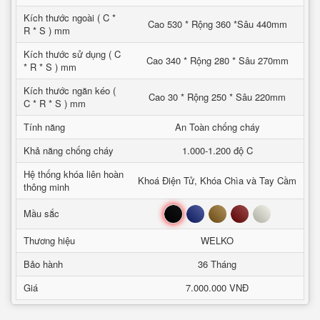
Kích thước ngoài ( C *
Cao 530 * Rộng 360 *Sâu 440mm
R * S ) mm
Kích thước sử dụng ( C
Cao 340 * Rộng 280 * Sâu 270mm
* R * S ) mm
Kích thước ngăn kéo (
Cao 30 * Rộng 250 * Sâu 220mm
C * R * S ) mm
Tính năng
An Toàn chống cháy
Khả năng chống cháy
1.000-1.200 độ C
Hệ thống khóa liên hoàn
Khoá Điện Tử, Khóa Chìa và Tay Cầm
thông minh
Đen
Xanh
Nâu
Đỏ
Trắng
Mầu sắc
Thương hiệu
WELKO
Bảo hành
36 Tháng
Giá
7.000.000 VNĐ