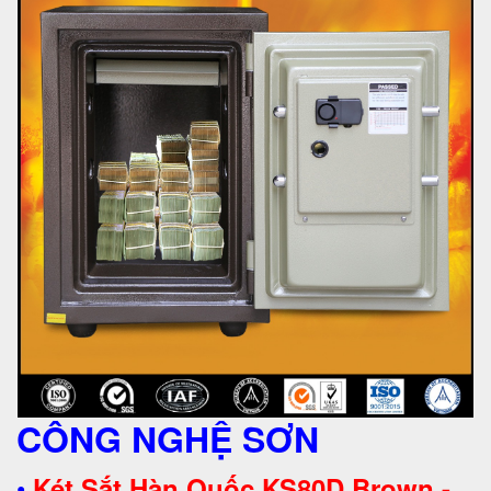
CÔNG NGHỆ SƠN
•
Két Sắt Hàn Quốc KS80D Brown -