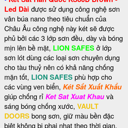
được sử dụng công nghệ sơn
Led Dài
vân búa nano theo tiêu chuẩn của
Châu Âu công nghệ này két sẽ được
phủ bởi các 3 lớp sơn đều, dày và bóng
mịn lên bề mặt,
ở lớp
LION SAFES
sơn lót dùng các loại sơn chuyên dụng
cho tàu thuỷ nên có khả năng chống
mặn tốt,
phù hợp cho
LION SAFES
các vùng ven biển,
Két Sắt Xuất Khẩu
giúp chống rỉ
và
Ket Sat Xuat Khau
sáng bóng chống xước,
VAULT
bong sơn, giữ màu bền đặc
DOORS
biệt không bị phai nhạt theo thời gian.