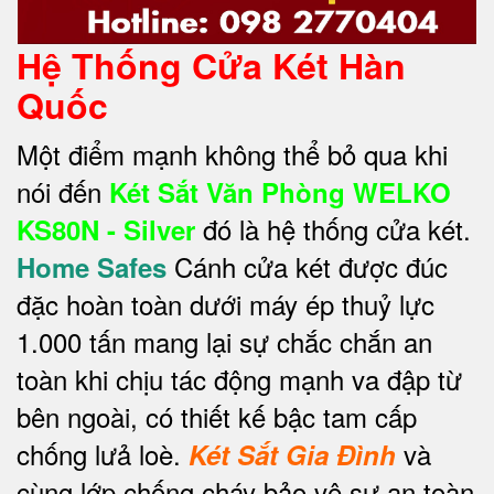
Hệ Thống Cửa Két Hàn
Quốc
Một điểm mạnh không thể bỏ qua khi
nói đến
Két Sắt Văn Phòng WELKO
đó là hệ thống cửa két.
KS80N - Silver
Cánh cửa két được đúc
Home Safes
đặc hoàn toàn dưới máy ép thuỷ lực
1.000 tấn mang lại sự chắc chắn an
toàn khi chịu tác động mạnh va đập từ
bên ngoài, có thiết kế bậc tam cấp
chống lưả loè.
và
Két Sắt Gia Đình
cùng lớp chống cháy bảo vệ sự an toàn