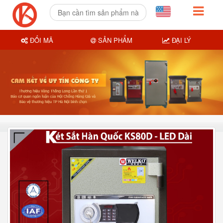
ĐỔI MÃ
SẢN PHẨM
ĐẠI LÝ