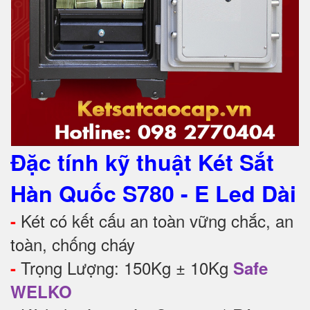
Đặc tính kỹ thuật Két Sắt
Hàn Quốc S780 - E Led Dài
Két có kết cấu an toàn vững chắc, an
-
toàn, chống cháy
Trọng Lượng: 150Kg ± 10Kg
-
Safe
WELKO