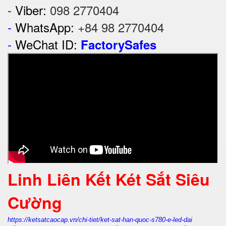
-
Viber:
098 2770404
-
WhatsApp:
+84 98 2770404
-
WeChat ID:
FactorySafes
Linh Liên Kết Két Sắt Siêu
Cường
https://ketsatcaocap.vn/chi-tiet/ket-sat-han-quoc-s780-e-led-dai