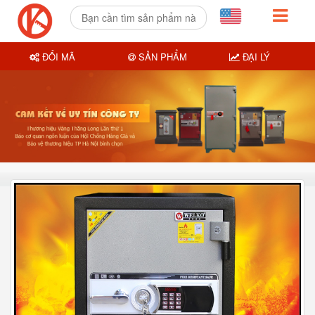
ĐỔI MÃ
SẢN PHẨM
ĐẠI LÝ