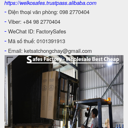
https://welkosafes.trustpass.alibaba.com
-
Điện thoại văn phòng: 098 2770404
-
Viber: +84 98 2770404
-
WeChat ID: FactorySafes
-
Mã số thuế: 0101391913
-
Email: ketsatchongchay@gmail.com