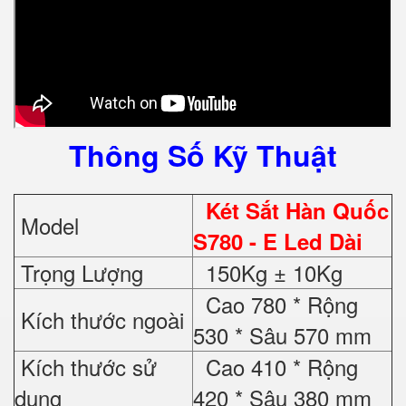
Thông Số Kỹ Thuật
Két Sắt Hàn Quốc
Model
S780 - E Led Dài
Trọng Lượng
150Kg ± 10Kg
Cao 780 * Rộng
Kích thước ngoài
530 * Sâu 570 mm
Kích thước sử
Cao 410 * Rộng
dụng
420 * Sâu 380 mm