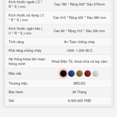
Kích thước ngoài ( C *
Cao 780 * Rộng 530* Sâu 570mm
R * S ) mm
Kích thước sử dụng ( C
Cao 410 * Rộng 420 * Sâu 380 mm
* R * S ) mm
Kích thước ngăn kéo (
Cao 90 * Rộng 310 * Sâu 330 mm
C * R * S ) mm
Tính năng
An Toàn chống cháy
Khả năng chống cháy
1000- 1.200 độ C
Hệ thống khóa liên hoàn
Khoá Điện Tử, khoá chìa và tay cầm
thông minh
Đen
Xanh
Nâu
Đỏ
Trắng
Mầu sắc
Thương hiệu
WELKO
Bảo hành
36 Tháng
Giá
9.300.000 VNĐ