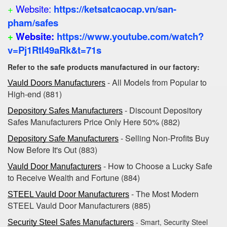
+
Website:
https://ketsatcaocap.vn/san-
pham/safes
+
Website:
https://www.youtube.com/watch?
v=Pj1RtI49aRk&t=71s
Refer to the safe products manufactured in our factory:
- All Models from Popular to
Vauld Doors Manufacturers
High-end‎ (881)
- Discount Depository
Depository Safes Manufacturers
Safes Manufacturers Price Only Here 50% (882)
- Selling Non-Profits Buy
Depository Safe Manufacturers
Now Before It's Out (883)
- How to Choose a Lucky Safe
Vauld Door Manufacturers
to Receive Wealth and Fortune (884)
- The Most Modern
STEEL Vauld Door Manufacturers
STEEL Vauld Door Manufacturers (885)
- Smart, Security Steel
Security Steel Safes Manufacturers