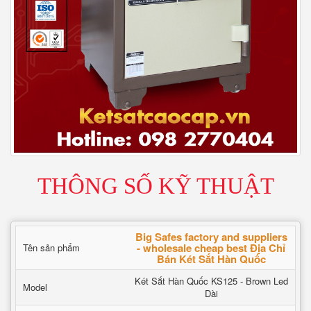
THÔNG SỐ KỸ THUẬT
Big Safes factory and suppliers
- wholesale cheap best Địa Chỉ
Tên sản phẩm
Bán Két Sắt Hàn Quốc
Két Sắt Hàn Quốc KS125 - Brown Led
Model
Dài