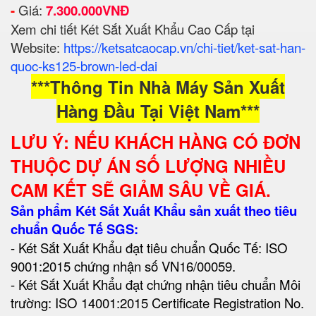
-
Giá:
7.3
00.000VNĐ
Xem chi tiết Két Sắt Xuất Khẩu Cao Cấp tại
Website:
https://ketsatcaocap.vn/chi-tiet/ket-sat-han-
quoc-ks125-brown-led-dai
***Thông Tin Nhà Máy Sản Xuất
Hàng Đầu Tại Việt Nam***
LƯU Ý: NẾU KHÁCH HÀNG CÓ ĐƠN
THUỘC DỰ ÁN SỐ LƯỢNG NHIỀU
CAM KẾT SẼ GIẢM SÂU VỀ GIÁ.
Sản phẩm Két Sắt Xuất Khẩu sản xuất theo tiêu
chuẩn Quốc Tế SGS:
- Két Sắt Xuất Khẩu đạt tiêu chuẩn Quốc Tế: ISO
9001:2015 chứng nhận số VN16/00059.
- Két Sắt Xuất Khẩu đạt chứng nhận tiêu chuẩn Môi
trường: ISO 14001:2015 Certificate Registration No.