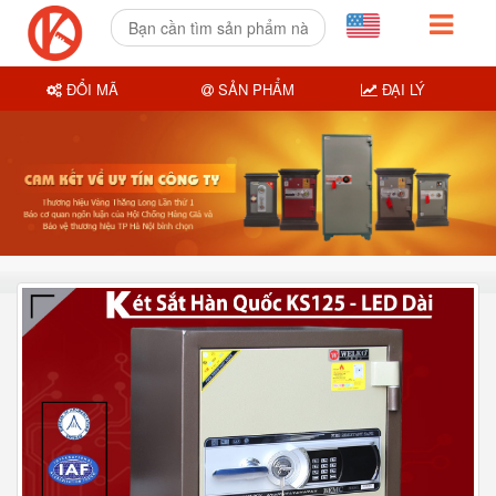
ĐỔI MÃ
SẢN PHẨM
ĐẠI LÝ