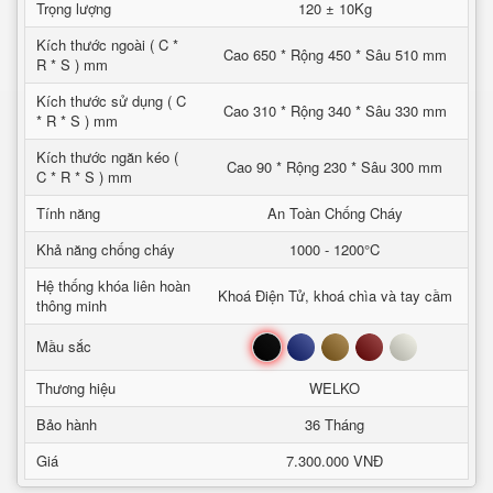
Trọng lượng
120 ± 10Kg
Kích thước ngoài ( C *
Cao 650 * Rộng 450 * Sâu 510 mm
R * S ) mm
Kích thước sử dụng ( C
Cao 310 * Rộng 340 * Sâu 330 mm
* R * S ) mm
Kích thước ngăn kéo (
Cao 90 * Rộng 230 * Sâu 300 mm
C * R * S ) mm
Tính năng
An Toàn Chống Cháy
Khả năng chống cháy
1000 - 1200°C
Hệ thống khóa liên hoàn
Khoá Điện Tử, khoá chìa và tay cầm
thông minh
Đen
Xanh
Nâu
Đỏ
Trắng
Mầu sắc
Thương hiệu
WELKO
Bảo hành
36 Tháng
Giá
7.300.000 VNĐ