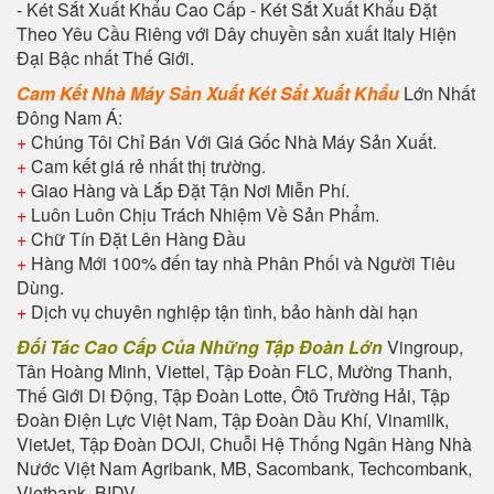
- Két Sắt Xuất Khẩu Cao Cấp - Két Sắt Xuất Khẩu Đặt
Theo Yêu Cầu Riêng với Dây chuyền sản xuất Italy Hiện
Đại Bậc nhất Thế Giới.
Cam Kết Nhà Máy Sản Xuất Két
Sắt Xuất Khẩu
Lớn Nhất
Đông Nam Á:
+
Chúng Tôi Chỉ Bán Với Giá Gốc Nhà Máy Sản Xuất.
+
Cam kết giá rẻ nhất thị trường.
+
Giao Hàng và Lắp Đặt Tận Nơi Miễn Phí.
+
Luôn Luôn Chịu Trách Nhiệm Về Sản Phẩm.
+
Chữ Tín Đặt Lên Hàng Đầu
+
Hàng Mới 100% đến tay nhà Phân Phối và Người Tiêu
Dùng.
+
Dịch vụ chuyên nghiệp tận tình, bảo hành dài hạn
Đối Tác Cao Cấp Của Những Tập Đoàn Lớn
Vingroup,
Tân Hoàng Minh, Viettel, Tập Đoàn FLC, Mường Thanh,
Thế Giới Di Động, Tập Đoàn Lotte, Ôtô Trường Hải, Tập
Đoàn Điện Lực Việt Nam, Tập Đoàn Dầu Khí, Vinamilk,
VietJet, Tập Đoàn DOJI, Chuỗi Hệ Thống Ngân Hàng Nhà
Nước Việt Nam Agribank, MB, Sacombank, Techcombank,
Vietbank, BIDV....