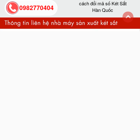
cách đổi mã số Két Sắt
0982770404
Hàn Quốc
back
to
top