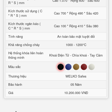
Cao 1.070 * Rộng 600 * Sâu 600
R * S ) mm
Kích thước sử dụng ( C
Cao 700 * Rộng 490 * Sâu 420
* R * S ) mm
Kích thước ngăn kéo (
Cao 100 * Rộng 410 * Sâu 380
C * R * S ) mm
Tính năng
An toàn bảo mật tuyệt đối
Khả năng chống cháy
1000 - 1200°C
Hệ thống khóa liên hoàn
Khoá Điện Tử - Chìa khoá - Tay Cầm
thông minh
Đen
Xanh
Nâu
Đỏ
Trắng
Mầu sắc
Thương hiệu
WELKO Safes
Bảo hành
05 Năm
Giá
10.200.000 VNĐ