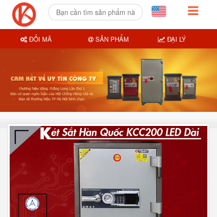
ĐỔI MÃ
SẢN PHẨM
ĐẠI LÝ