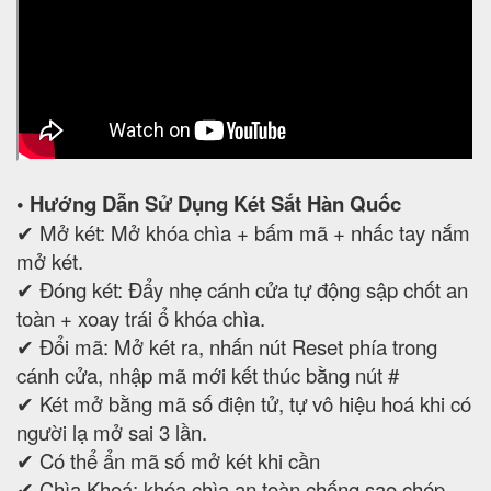
• Hướng Dẫn Sử Dụng Két Sắt Hàn Quốc
✔ Mở két: Mở khóa chìa + bấm mã + nhấc tay nắm
mở két.
✔ Đóng két: Đẩy nhẹ cánh cửa tự động sập chốt an
toàn + xoay trái ổ khóa chìa.
✔ Đổi mã: Mở két ra, nhấn nút Reset phía trong
cánh cửa, nhập mã mới kết thúc bằng nút #
✔ Két mở bằng mã số điện tử, tự vô hiệu hoá khi có
người lạ mở sai 3 lần.
✔ Có thể ẩn mã số mở két khi cần
✔ Chìa Khoá: khóa chìa an toàn chống sao chép.