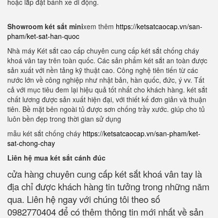
hoặc lắp đặt bánh xe di động.
Showroom két sắt mini
xem thêm
https://ketsatcaocap.vn/san-
pham/ket-sat-han-quoc
Nhà máy Két sắt cao cấp chuyên cung cấp két sắt chống cháy
khoá vân tay trên toàn quốc. Các sản phẩm két sắt an toàn được
sản xuất với nền tảng kỹ thuật cao. Công nghệ tiên tiến từ các
nước lớn về công nghiệp như nhật bản, hàn quốc, đức, ý vv. Tất
cả với mục tiêu đem lại hiệu quả tốt nhất cho khách hàng. két sắt
chất lương được sản xuất hiện đại, với thiết kế đơn giản và thuận
tiên. Bề mặt bên ngoài tủ được sơn chống trầy xước. giúp cho tủ
luôn bền đẹp trong thời gian sử dụng
mẫu két sắt chống cháy
https://ketsatcaocap.vn/san-pham/ket-
sat-chong-chay
Liên hệ mua két sắt cánh đúc
cửa hàng chuyên cung cấp két sắt khoá vân tay là
địa chỉ được khách hàng tin tưởng trong những năm
qua. Liên hệ ngay với chúng tôi theo số
0982770404 để có thêm thông tin mới nhất về sản