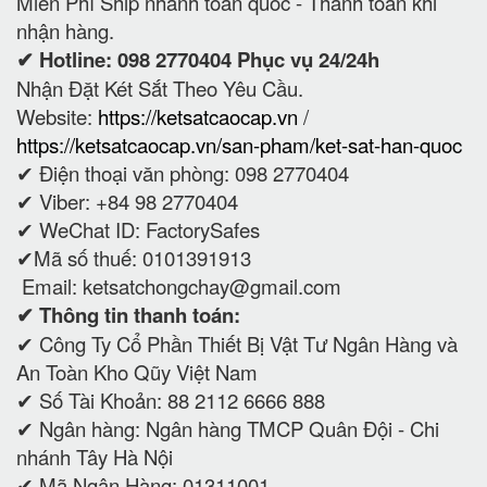
Miễn Phí Ship nhanh toàn quốc - Thanh toán khi
nhận hàng.
✔ Hotline: 098 2770404 Phục vụ 24/24h
Nhận Đặt Két Sắt Theo Yêu Cầu.
Website:
https://ketsatcaocap.vn
/
https://ketsatcaocap.vn/san-pham/ket-sat-han-quoc
✔ Điện thoại văn phòng: 098 2770404
✔ Viber: +84 98 2770404
✔ WeChat ID: FactorySafes
✔Mã số thuế: 0101391913
Email: ketsatchongchay@gmail.com
✔ Thông tin thanh toán:
✔
Công Ty Cổ Phần Thiết Bị Vật Tư Ngân Hàng và
An Toàn Kho Qũy Việt Nam
✔ Số Tài Khoản: 88 2112 6666 888
✔ Ngân hàng: Ngân hàng TMCP Quân Đội - Chi
nhánh Tây Hà Nội
✔ Mã Ngân Hàng: 01311001