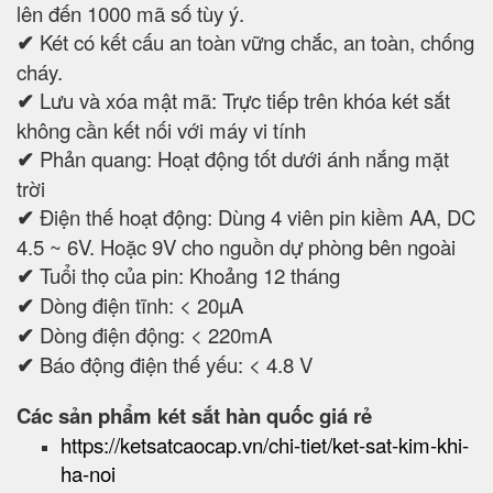
lên đến 1000 mã số tùy ý.
✔
Két có kết cấu an toàn vững chắc, an toàn, chống
cháy.
✔
Lưu và xóa mật mã: Trực tiếp trên khóa két sắt
không cần kết nối với máy vi tính
✔
Phản quang: Hoạt động tốt dưới ánh nắng mặt
trời
✔
Điện thế hoạt động: Dùng 4 viên pin kiềm AA, DC
4.5 ~ 6V. Hoặc 9V cho nguồn dự phòng bên ngoài
✔
Tuổi thọ của pin: Khoảng 12 tháng
✔
Dòng điện tĩnh: < 20µA
✔
Dòng điện động: < 220mA
✔
Báo động điện thế yếu: < 4.8 V
Các sản phẩm két sắt hàn quốc giá rẻ
https://ketsatcaocap.vn/chi-tiet/ket-sat-kim-khi-
ha-noi