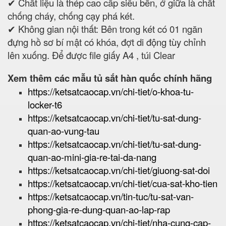
✔ Chất liệu là thép cao cấp siêu bền, ở giữa là chất
chống cháy, chống cạy phá két.
✔ Không gian nội thất: Bên trong két có 01 ngăn
đựng hồ sơ bí mật có khóa, đợt di động tùy chỉnh
lên xuống. Để được file giấy A4 , túi Clear
Xem thêm các mẫu tủ sắt hàn quốc chính hãng
https://ketsatcaocap.vn/chi-tiet/o-khoa-tu-
locker-t6
https://ketsatcaocap.vn/chi-tiet/tu-sat-dung-
quan-ao-vung-tau
https://ketsatcaocap.vn/chi-tiet/tu-sat-dung-
quan-ao-mini-gia-re-tai-da-nang
https://ketsatcaocap.vn/chi-tiet/giuong-sat-doi
https://ketsatcaocap.vn/chi-tiet/cua-sat-kho-tien
https://ketsatcaocap.vn/tin-tuc/tu-sat-van-
phong-gia-re-dung-quan-ao-lap-rap
https://ketsatcaocap.vn/chi-tiet/nha-cung-cap-