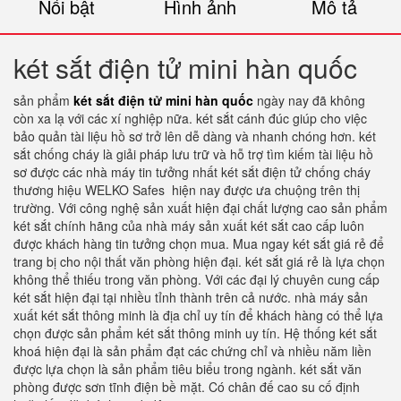
Nổi bật
Hình ảnh
Mô tả
két sắt điện tử mini hàn quốc
sản phẩm
két sắt điện tử mini hàn quốc
ngày nay đã không
còn xa lạ với các xí nghiệp nữa. két sắt cánh đúc giúp cho việc
bảo quản tài liệu hồ sơ trở lên dễ dàng và nhanh chóng hơn. két
sắt chống cháy là giải pháp lưu trữ và hỗ trợ tìm kiếm tài liệu hồ
sơ được các nhà máy tin tưởng nhất két sắt điện tử chống cháy
thương hiệu WELKO Safes hiện nay được ưa chuộng trên thị
trường. Với công nghệ sản xuất hiện đại chất lượng cao sản phẩm
két sắt chính hãng của nhà máy sản xuất két sắt cao cấp luôn
được khách hàng tin tưởng chọn mua. Mua ngay két sắt giá rẻ để
trang bị cho nội thất văn phòng hiện đại. két sắt giá rẻ là lựa chọn
không thể thiếu trong văn phòng. Với các đại lý chuyên cung cấp
két sắt hiện đại tại nhiều tỉnh thành trên cả nước. nhà máy sản
xuất két sắt thông minh là địa chỉ uy tín để khách hàng có thể lựa
chọn được sản phẩm két sắt thông minh uy tín. Hệ thống két sắt
khoá hiện đại là sản phẩm đạt các chứng chỉ và nhiều năm liền
được lựa chọn là sản phẩm tiêu biểu trong ngành. két sắt văn
phòng được sơn tĩnh điện bề mặt. Có chân đế cao su cố định