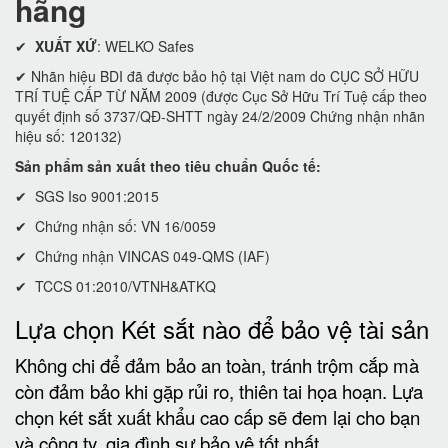
hãng
✔
XUẤT XỨ
: WELKO Safes
✔ Nhãn hiệu BDI đã được bảo hộ tại Việt nam do CỤC SỞ HỮU
TRÍ TUỆ CẤP TỪ NĂM 2009 (được Cục Sở Hữu Trí Tuệ cấp theo
quyết định số 3737/QĐ-SHTT ngày 24/2/2009 Chứng nhận nhãn
hiệu số: 120132)
Sản phẩm sản xuất theo tiêu chuẩn Quốc tế:
✔ SGS Iso 9001:2015
✔ Chứng nhận số: VN 16/0059
✔ Chứng nhận VINCAS 049-QMS (IAF)
✔ TCCS 01:2010/VTNH&ATKQ
Lựa chọn Két sắt nào để bảo vệ tài sản
Không chi để đảm bảo an toàn, tránh trộm cắp mà
còn đảm bảo khi gặp rủi ro, thiên tai họa hoạn. Lựa
chọn két sắt xuất khẩu cao cấp sẽ đem lại cho bạn
và công ty, gia đình sự bảo vệ tốt nhất.