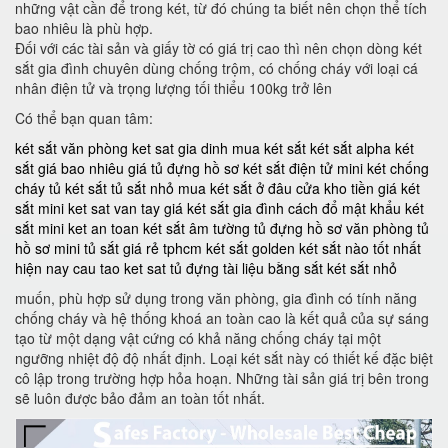
những vật cần để trong két, từ đó chúng ta biết nên chọn thể tích
bao nhiêu là phù hợp.
Đối với các tài sản và giấy tờ có giá trị cao thì nên chọn dòng két
sắt gia đình chuyên dùng chống trộm, có chống cháy với loại cá
nhân điện tử và trọng lượng tối thiểu 100kg trở lên
Có thể bạn quan tâm:
két sắt văn phòng
ket sat gia dinh
mua két sắt
két sắt alpha
két
sắt giá bao nhiêu
giá tủ đựng hồ sơ
két sắt điện tử mini
két chống
cháy
tủ két sắt
tủ sắt nhỏ
mua két sắt ở đâu
cửa kho tiền
giá két
sắt mini
ket sat van tay
giá két sắt gia đình
cách đổ mật khẩu két
sắt mini
ket an toan
két sắt âm tường
tủ đựng hồ sơ văn phòng
tủ
hồ sơ mini
tủ sắt giá rẻ tphcm
két sắt golden
két sắt nào tốt nhất
hiện nay
cau tao ket sat
tủ đựng tài liệu bằng sắt
két sắt nhỏ
muốn, phù hợp sử dụng trong văn phòng, gia đình có tính năng
chống cháy và hệ thống khoá an toàn cao là kết quả của sự sáng
tạo từ một dạng vật cứng có khả năng chống cháy tại một
ngưỡng nhiệt độ độ nhất định. Loại két sắt này có thiết kế đặc biệt
cô lập trong trường hợp hỏa hoạn. Những tài sản giá trị bên trong
sẽ luôn được bảo đảm an toàn tốt nhất.