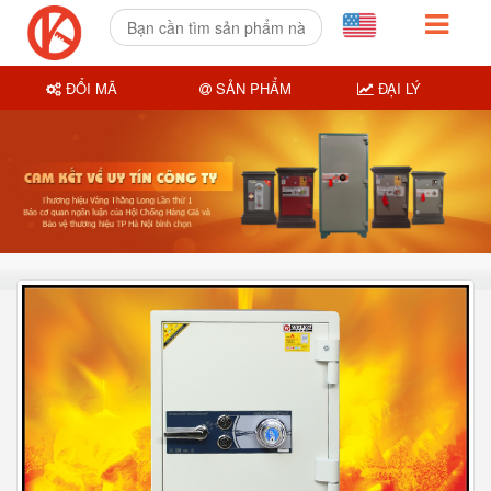
ĐỔI MÃ
SẢN PHẨM
ĐẠI LÝ