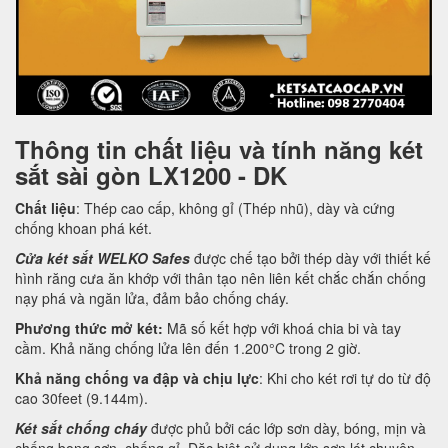
Thông tin chất liệu và tính năng két
sắt sài gòn LX1200 - DK
Chất liệu
: Thép cao cấp, không gỉ (Thép nhũ), dày và cứng
chống khoan phá két.
Cửa két sắt WELKO Safes
được chế tạo bởi thép dày với thiết kế
hình răng cưa ăn khớp với thân tạo nên liên kết chắc chắn chống
nạy phá và ngăn lửa, đảm bảo chống cháy.
Phương thức mở két:
Mã số kết hợp với khoá chia bi và tay
cầm. Khả năng chống lửa lên đến 1.200°C trong 2 giờ.
Khả năng chống va đập và chịu lực
: Khi cho két rơi tự do từ độ
cao 30feet (9.144m).
Két sắt chống cháy
được phủ bởi các lớp sơn dày, bóng, mịn và