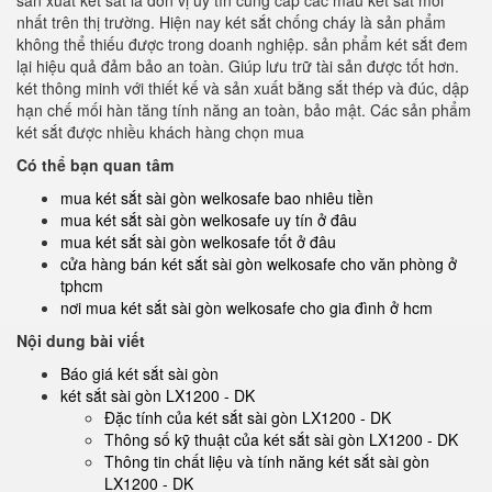
sản xuất két sắt là đơn vị uy tín cung cấp các mẫu két sắt mới
nhất trên thị trường. Hiện nay két sắt chống cháy là sản phẩm
không thể thiếu được trong doanh nghiệp. sản phẩm két sắt đem
lại hiệu quả đảm bảo an toàn. Giúp lưu trữ tài sản được tốt hơn.
két thông minh với thiết kế và sản xuất bằng sắt thép và đúc, dập
hạn chế mối hàn tăng tính năng an toàn, bảo mật. Các sản phẩm
két sắt được nhiều khách hàng chọn mua
Có thể bạn quan tâm
mua két sắt sài gòn welkosafe bao nhiêu tiền
mua két sắt sài gòn welkosafe uy tín ở đâu
mua két sắt sài gòn welkosafe tốt ở đâu
cửa hàng bán két sắt sài gòn welkosafe cho văn phòng ở
tphcm
nơi mua két sắt sài gòn welkosafe cho gia đình ở hcm
Nội dung bài viết
Báo giá két sắt sài gòn
két sắt sài gòn LX1200 - DK
Đặc tính của két sắt sài gòn LX1200 - DK
Thông số kỹ thuật của két sắt sài gòn LX1200 - DK
Thông tin chất liệu và tính năng két sắt sài gòn
LX1200 - DK