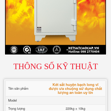
THÔNG SỐ KỸ THUẬT
Két sắt huyện bạch long vĩ
được ưa chuộng sử dụng chất
Tên sản phẩm
lượng an toàn uy tín
Model
Trọng lượng
220kg ± 10kg