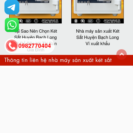
Tại Sao Nên Chọn Két
Nhà máy sản xuất Két
Sắt Huyện Bạch Long
Sắt Huyện Bạch Long
Vĩ Để Bảo Vệ Tài Sản
Vĩ xuất khẩu
0982770404
Gia Đình
back
to
top