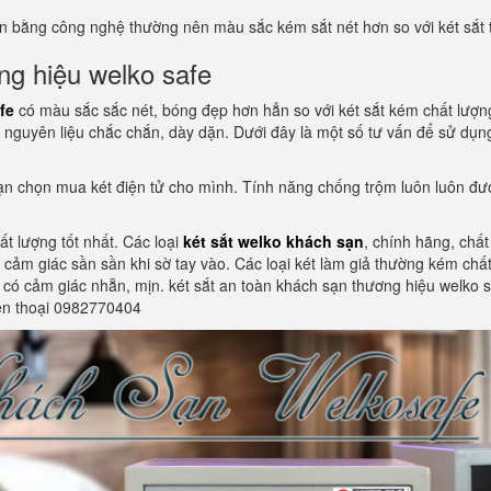
n bằng công nghệ thường nên màu sắc kém sắt nét hơn so với két sắt t
ng hiệu welko safe
fe
có màu sắc sắc nét, bóng đẹp hơn hẳn so với két sắt kém chất lượ
nguyên liệu chắc chắn, dày dặn. Dưới đây là một số tư vấn để sử dụng 
 bạn chọn mua két điện tử cho mình. Tính năng chống trộm luôn luôn đ
ất lượng tốt nhất. Các loại
két sắt welko khách sạn
, chính hãng, chấ
ạo cảm giác sần sần khi sờ tay vào. Các loại két làm giả thường kém 
ào có cảm giác nhẵn, mịn. két sắt an toàn khách sạn thương hiệu welko
iện thoại 0982770404