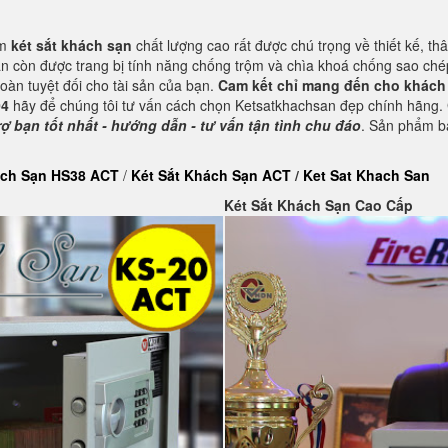
ẩm
két sắt khách sạn
chất lượng cao rất được chú trọng về thiết kế, thâ
n còn được trang bị tính năng chống trộm và chìa khoá chống sao chép
àn tuyệt đối cho tài sản của bạn.
Cam kết chỉ mang đến cho khách 
04
hãy để chúng tôi tư vấn cách chọn Ketsatkhachsan đẹp chính hãng. 
ợ bạn tốt nhất - hướng dẫn - tư vấn tận tình chu đáo
. Sản phẩm b
ách Sạn HS38 ACT
/
Két Sắt Khách Sạn ACT
/
Ket Sat Khach San
Két Sắt Khách Sạn Cao Cấp