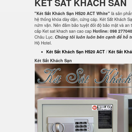
KET SAT KHACH SAN
"Két Sắt Khách Sạn HS20 ACT White"
là sản ph
hệ thống khóa dày dặn, cứng cáp. Két Sắt Khách Sạ
nứm vặn. Nên đảm bảo tuyệt đối độ bảo mật và an to
cấp Ket sat khach san cao cap
Hotline: 098 27704
Châu Lục.
Chúng tôi luôn luôn bên cạnh để hỗ tr
Hộ Hotel.
Két Sắt Khách Sạn HS20 ACT
/
Két Sắt Kh
Két Sắt Khách Sạn