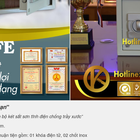
Sạn
"
 bộ két sắt s
ơn tĩnh điện chống trầy xước”
ím.
huận tiện gồm: 01 khóa điện tử, 02 chốt inox