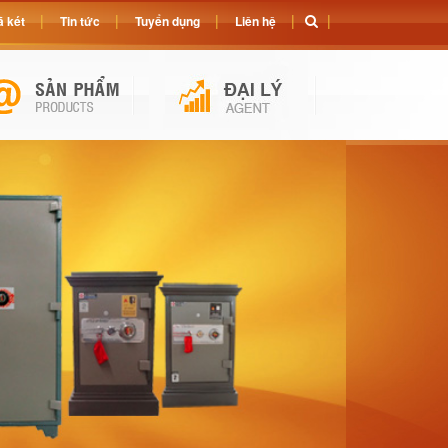
 két
Tin tức
Tuyển dụng
Liên hệ