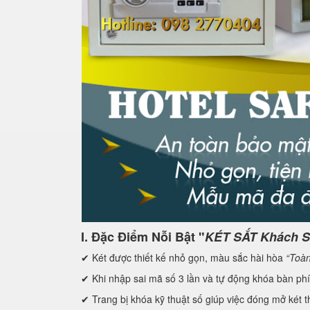
I. Đặc Điểm Nỗi Bật "
KÉT SẮT Khách 
✔ Két được thiết kế nhỏ gọn, màu sắc hài hòa
“Toàn
✔ Khi nhập sai mã số 3 lần và tự động khóa bàn ph
✔ Trang bị khóa kỹ thuật số giúp việc đóng mở két t