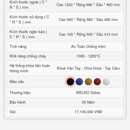
Kích thước ngoài ( C *
Cao 1320 * Rộng 690 * Sâu * 650 mm
R * S ) mm
Kích thước sử dụng ( C
Cao 940 * Rộng 580 * Sâu 450 mm
* R * S ) mm
Kích thước ngăn kéo (
Cao 100 * Rộng 500 * Sâu 410 mm
C * R * S ) mm
Tính năng
An Toàn Chống trộm
Khả năng chống cháy
1000 - 1200°C
Hệ thống khóa liên hoàn
Khoá Vân Tay - Chìa khoá - Tay Cầm
thông minh
Đen
Xanh
Nâu
Đỏ
Trắng
Mầu sắc
Thương hiệu
WELKO Safes
Bảo hành
05 Năm
Giá
17,100,000 VNĐ