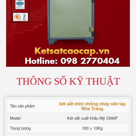
THÔNG SỐ KỸ THUẬT
két sắt mini chống cháy vân tay
Tên sản phẩm
Nha Trang
Model
Két sắt xuất khẩu Mỹ C690F
Trọng lượng
330 ± 10Kg