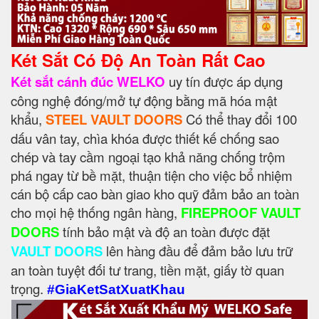
Két Sắt Có Độ An Toàn Rất Cao
Két sắt cánh đúc WELKO
uy tín được áp dụng
công nghệ đóng/mở tự động bằng mã hóa mật
khẩu,
STEEL VAULT DOORS
Có thể thay đổi 100
dấu vân tay, chìa khóa được thiết kế chống sao
chép và tay cầm ngoại tạo khả năng chống trộm
phá ngay từ bề mặt, thuận tiện cho việc bổ nhiệm
cán bộ cấp cao bàn giao kho quỹ đảm bảo an toàn
cho mọi hệ thống ngân hàng,
FIREPROOF VAULT
DOORS
tính bảo mật và độ an toàn được đặt
VAULT DOORS
lên hàng đầu để đảm bảo lưu trữ
an toàn tuyệt đối tư trang, tiền mặt, giấy tờ quan
trọng.
#GiaKetSatXuatKhau