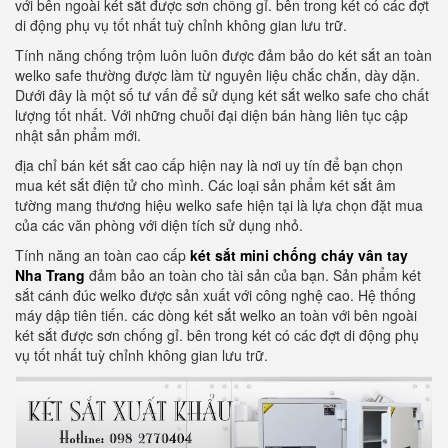
với bên ngoài két sắt được sơn chống gỉ. bên trong két có các đợt
di động phụ vụ tốt nhất tuỳ chỉnh không gian lưu trữ.
Tính năng chống trộm luôn luôn được đảm bảo do két sắt an toàn
welko safe thường được làm từ nguyên liệu chắc chắn, dày dặn.
Dưới đây là một số tư vấn để sử dụng két sắt welko safe cho chất
lượng tốt nhất. Với những chuỗi đại diện bán hàng liên tục cập
nhật sản phẩm mới.
địa chỉ bán két sắt cao cấp hiện nay là nơi uy tín để bạn chọn
mua két sắt điện tử cho mình. Các loại sản phẩm két sắt âm
tường mang thương hiệu welko safe hiện tại là lựa chọn đặt mua
của các văn phòng với diện tích sử dụng nhỏ.
Tính năng an toàn cao cấp
két sắt mini chống cháy vân tay
Nha Trang
đảm bảo an toàn cho tài sản của bạn. Sản phẩm két
sắt cánh đúc welko được sản xuất với công nghệ cao. Hệ thống
máy dập tiên tiến. các dòng két sắt welko an toàn với bên ngoài
két sắt được sơn chống gỉ. bên trong két có các đợt di động phụ
vụ tốt nhất tuỳ chỉnh không gian lưu trữ.