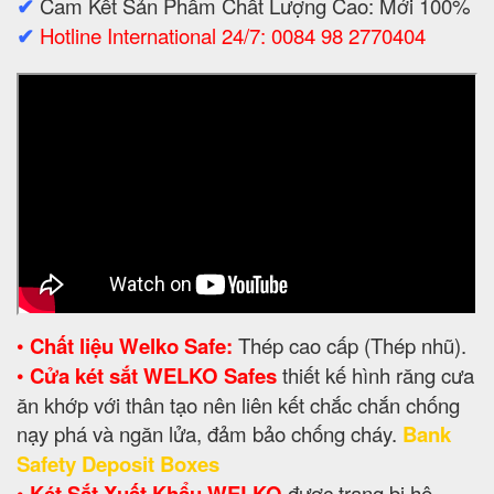
✔
Cam Kết Sản Phẩm Chất Lượng Cao: Mới 100%
✔
Hotline International 24/7: 0084 98 2770404
•
Chất liệu Welko Safe:
Thép cao cấp (Thép nhũ).
•
Cửa két sắt WELKO Safes
thiết kế hình răng cưa
ăn khớp với thân tạo nên liên kết chắc chắn chống
nạy phá và ngăn lửa, đảm bảo chống cháy.
Bank
Safety Deposit Boxes
•
Két Sắt Xuất Khẩu WELKO
được trang bị hệ