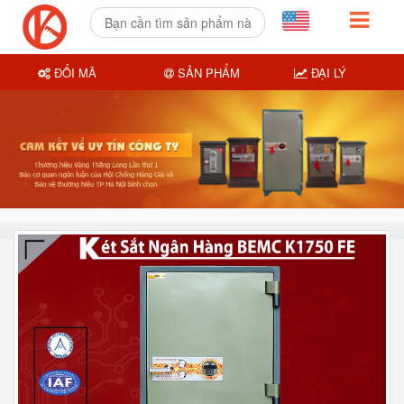
ĐỔI MÃ
SẢN PHẨM
ĐẠI LÝ