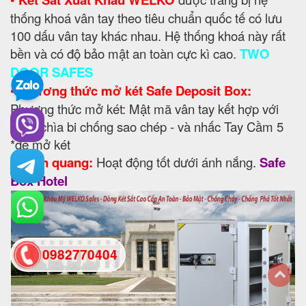
thống khoá vân tay theo tiêu chuẩn quốc tế có lưu
100 dấu vân tay khác nhau. Hệ thống khoá này rất
bền và có độ bảo mật an toàn cực kì cao.
TWO
DOOR SAFES
•
Phương thức mở két Safe Deposit Box:
Phương thức mở két: Mật mã vân tay kết hợp với
khoá chìa bi chống sao chép - và nhấc Tay Cầm 5
*để mở két
•
Phản quang:
Hoạt động tốt dưới ánh nắng.
Safe
Box Hotel
0982770404
back