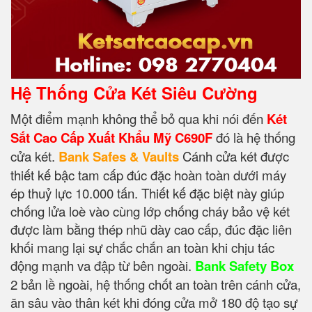
Hệ Thống Cửa Két Siêu Cường
Một điểm mạnh không thể bỏ qua khi nói đến
Két
Sắt Cao Cấp Xuất Khẩu Mỹ C690F
đó là hệ thống
cửa két.
Bank Safes & Vaults
Cánh cửa két được
thiết kế bậc tam cấp đúc đặc hoàn toàn dưới máy
ép thuỷ lực 10.000 tấn. Thiết kế đặc biệt này giúp
chống lửa loè vào cùng lớp chống cháy bảo vệ két
được làm bằng thép nhũ dày cao cấp, đúc đặc liên
khối mang lại sự chắc chắn an toàn khi chịu tác
động mạnh va đập từ bên ngoài.
Bank Safety Box
2 bản lề ngoài, hệ thống chốt an toàn trên cánh cửa,
ăn sâu vào thân két khi đóng cửa mở 180 độ tạo sự