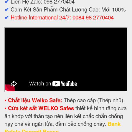
✔
Liên Hệ Zalo: 098 2770404
✔
Cam Kết Sản Phẩm Chất Lượng Cao: Mới 100%
✔
Hotline International 24/7: 0084 98 2770404
•
Chất liệu Welko Safe:
Thép cao cấp (Thép nhũ).
•
Cửa két sắt WELKO Safes
thiết kế hình răng cưa
ăn khớp với thân tạo nên liên kết chắc chắn chống
nạy phá và ngăn lửa, đảm bảo chống cháy.
Bank
Safety Deposit Boxes