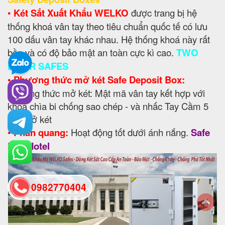
•
Két Sắt Xuất Khẩu WELKO
được trang bị hệ
thống khoá vân tay theo tiêu chuẩn quốc tế có lưu
100 dấu vân tay khác nhau. Hệ thống khoá này rất
bền và có độ bảo mật an toàn cực kì cao.
TWO
DOOR SAFES
•
Phương thức mở két Safe Deposit Box:
Phương thức mở két: Mật mã vân tay kết hợp với
khoá chìa bi chống sao chép - và nhấc Tay Cầm 5
*để mở két
•
Phản quang:
Hoạt động tốt dưới ánh nắng.
Safe
Box Hotel
0982770404
back