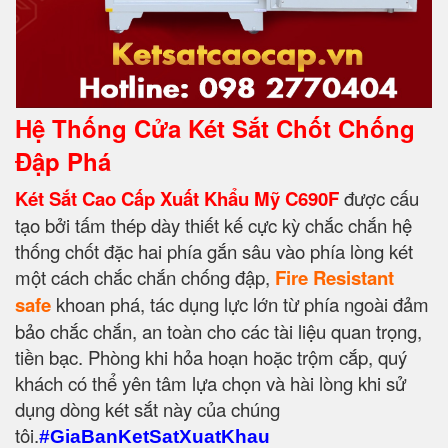
Hệ Thống Cửa Két Sắt Chốt Chống
Đập Phá
Két Sắt Cao Cấp Xuất Khẩu Mỹ C690F
được cấu
tạo bởi tấm thép dày thiết kế cực kỳ chắc chắn hệ
thống chốt đặc hai phía gắn sâu vào phía lòng két
một cách chắc chắn chống đập,
Fire Resistant
safe
khoan phá, tác dụng lực lớn từ phía ngoài đảm
bảo chắc chắn, an toàn cho các tài liệu quan trọng,
tiền bạc. Phòng khi hỏa hoạn hoặc trộm cắp, quý
khách có thể yên tâm lựa chọn và hài lòng khi sử
dụng dòng két sắt này của chúng
tôi.
#GiaBanKetSatXuatKhau