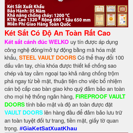
Két Sắt Có Độ An Toàn Rất Cao
Két sắt cánh đúc WELKO
uy tín được áp dụng
công nghệ đóng/mở tự động bằng mã hóa mật
khẩu,
STEEL VAULT DOORS
Có thể thay đổi 100
dấu vân tay, chìa khóa được thiết kế chống sao
chép và tay cầm ngoại tạo khả năng chống trộm
phá ngay từ bề mặt, thuận tiện cho việc bổ nhiệm
cán bộ cấp cao bàn giao kho quỹ đảm bảo an toàn
cho mọi hệ thống ngân hàng,
FIREPROOF VAULT
DOORS
tính bảo mật và độ an toàn được đặt
VAULT DOORS
lên hàng đầu để đảm bảo lưu trữ
an toàn tuyệt đối tư trang, tiền mặt, giấy tờ quan
trọng.
#GiaKetSatXuatKhau