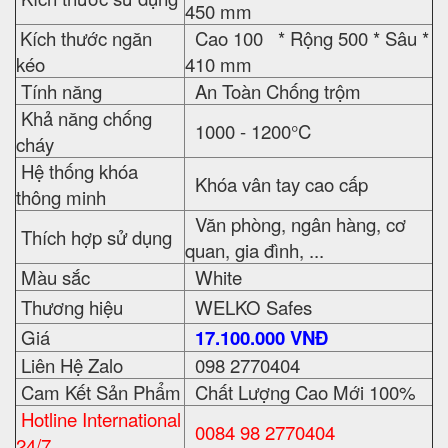
450 mm
Kích thước ngăn
Cao 100 * Rộng 500 * Sâu *
kéo
410 mm
Tính năng
An Toàn Chống trộm
Khả năng chống
1000 - 1200°C
cháy
Hệ thống khóa
Khóa vân tay cao cấp
thông minh
Văn phòng, ngân hàng, cơ
Thích hợp sử dụng
quan, gia đình, ...
Màu sắc
White
Thương hiệu
WELKO Safes
Giá
17.100.000 VNĐ
Liên Hệ Zalo
098 2770404
Cam Kết Sản Phẩm
Chất Lượng Cao Mới 100%
Hotline International
0084 98 2770404
24/7