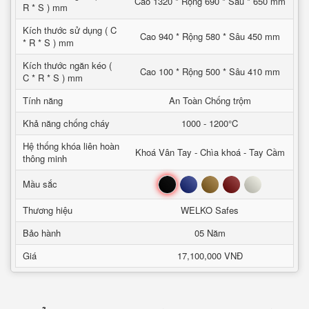
Cao 1320 * Rộng 690 * Sâu * 650 mm
R * S ) mm
Kích thước sử dụng ( C
Cao 940 * Rộng 580 * Sâu 450 mm
* R * S ) mm
Kích thước ngăn kéo (
Cao 100 * Rộng 500 * Sâu 410 mm
C * R * S ) mm
Tính năng
An Toàn Chống trộm
Khả năng chống cháy
1000 - 1200°C
Hệ thống khóa liên hoàn
Khoá Vân Tay - Chìa khoá - Tay Cầm
thông minh
Đen
Xanh
Nâu
Đỏ
Trắng
Mầu sắc
Thương hiệu
WELKO Safes
Bảo hành
05 Năm
Giá
17,100,000 VNĐ