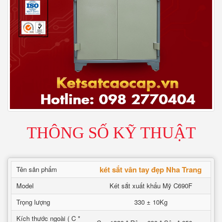
THÔNG SỐ KỸ THUẬT
két sắt vân tay đẹp Nha Trang
Tên sản phẩm
Model
Két sắt xuất khẩu Mỹ C690F
Trọng lượng
330 ± 10Kg
Kích thước ngoài ( C *