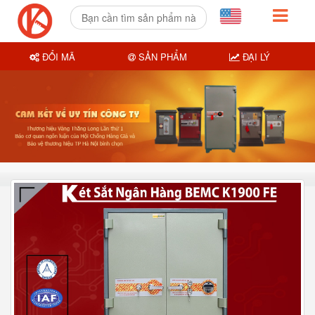
ĐỔI MÃ
SẢN PHẨM
ĐẠI LÝ