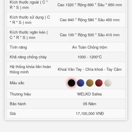
Kích thước ngoài ( C *
Cao 1320 * Rộng 690 * Sâu * 650 mm
R * S ) mm
Kích thước sử dụng ( C
Cao 940 * Rộng 580 * Sâu 450 mm
* R * S ) mm
Kích thước ngăn kéo (
Cao 100 * Rộng 500 * Sâu 410 mm
C * R * S ) mm
Tính năng
An Toàn Chống trộm
Khả năng chống cháy
1000 - 1200°C
Hệ thống khóa liên hoàn
Khoá Vân Tay - Chìa khoá - Tay Cầm
thông minh
Đen
Xanh
Nâu
Đỏ
Trắng
Mầu sắc
Thương hiệu
WELKO Safes
Bảo hành
05 Năm
Giá
17,100,000 VNĐ