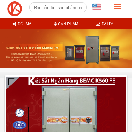
ĐỔI MÃ
SẢN PHẨM
ĐẠI LÝ