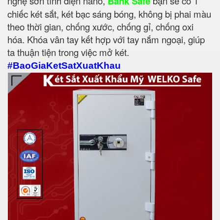
nghệ sơn tĩnh điện nano,
Bank Safe
bạn sẽ có 1
chiếc két sắt, két bạc sáng bóng, không bị phai màu
theo thời gian, chống xước, chống gỉ, chống oxi
hóa. Khóa vân tay kết hợp với tay nắm ngoại, giúp
ta thuận tiện trong việc mở két.
#BaoGiaKetSatXuatKhau