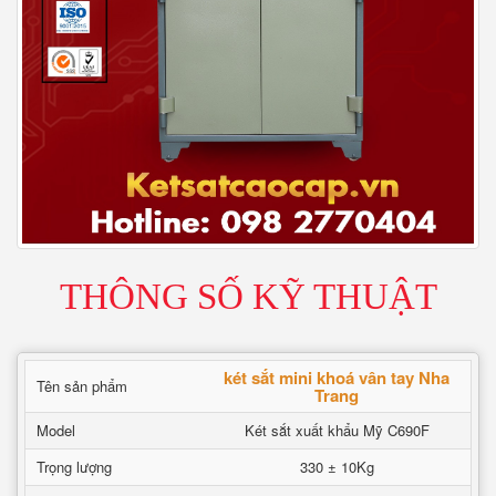
THÔNG SỐ KỸ THUẬT
két sắt mini khoá vân tay Nha
Tên sản phẩm
Trang
Model
Két sắt xuất khẩu Mỹ C690F
Trọng lượng
330 ± 10Kg