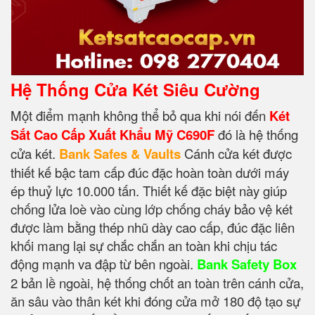
Hệ Thống Cửa Két Siêu Cường
Một điểm mạnh không thể bỏ qua khi nói đến
Két
Sắt Cao Cấp Xuất Khẩu Mỹ C690F
đó là hệ thống
cửa két.
Bank Safes & Vaults
Cánh cửa két được
thiết kế bậc tam cấp đúc đặc hoàn toàn dưới máy
ép thuỷ lực 10.000 tấn. Thiết kế đặc biệt này giúp
chống lửa loè vào cùng lớp chống cháy bảo vệ két
được làm bằng thép nhũ dày cao cấp, đúc đặc liên
khối mang lại sự chắc chắn an toàn khi chịu tác
động mạnh va đập từ bên ngoài.
Bank Safety Box
2 bản lề ngoài, hệ thống chốt an toàn trên cánh cửa,
ăn sâu vào thân két khi đóng cửa mở 180 độ tạo sự