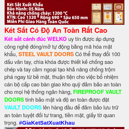
Két Sắt Có Độ An Toàn Rất Cao
Két sắt cánh đúc WELKO
uy tín được áp dụng
công nghệ đóng/mở tự động bằng mã hóa mật
khẩu,
STEEL VAULT DOORS
Có thể thay đổi 100
dấu vân tay, chìa khóa được thiết kế chống sao
chép và tay cầm ngoại tạo khả năng chống trộm
phá ngay từ bề mặt, thuận tiện cho việc bổ nhiệm
cán bộ cấp cao bàn giao kho quỹ đảm bảo an toàn
cho mọi hệ thống ngân hàng,
FIREPROOF VAULT
DOORS
tính bảo mật và độ an toàn được đặt
VAULT DOORS
lên hàng đầu để đảm bảo lưu trữ
an toàn tuyệt đối tư trang, tiền mặt, giấy tờ quan
trọng.
#GiaKetSatXuatKhau