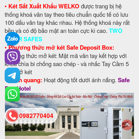
•
Két Sắt Xuất Khẩu WELKO
được trang bị hệ
thống khoá vân tay theo tiêu chuẩn quốc tế có lưu
100 dấu vân tay khác nhau. Hệ thống khoá này rất
bền và có độ bảo mật an toàn cực kì cao.
TWO
DOOR SAFES
•
Phương thức mở két Safe Deposit Box:
Phương thức mở két: Mật mã vân tay kết hợp với
khoá chìa bi chống sao chép - và nhấc Tay Cầm 5
*để mở két
•
Phản quang:
Hoạt động tốt dưới ánh nắng.
Safe
Box Hotel
0982770404
back