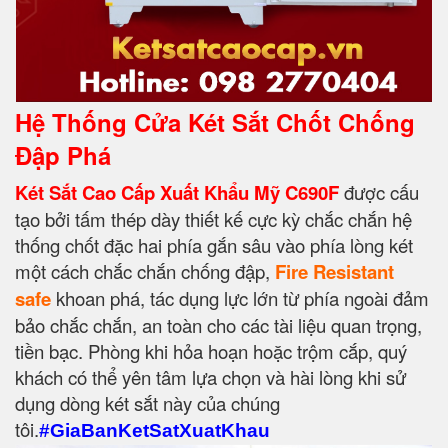
Hệ Thống Cửa Két Sắt Chốt Chống
Đập Phá
Két Sắt Cao Cấp Xuất Khẩu Mỹ C690F
được cấu
tạo bởi tấm thép dày thiết kế cực kỳ chắc chắn hệ
thống chốt đặc hai phía gắn sâu vào phía lòng két
một cách chắc chắn chống đập,
Fire Resistant
safe
khoan phá, tác dụng lực lớn từ phía ngoài đảm
bảo chắc chắn, an toàn cho các tài liệu quan trọng,
tiền bạc. Phòng khi hỏa hoạn hoặc trộm cắp, quý
khách có thể yên tâm lựa chọn và hài lòng khi sử
dụng dòng két sắt này của chúng
tôi.
#GiaBanKetSatXuatKhau