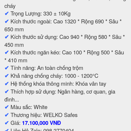
cháy
✔
Trọng Lượng: 330 ± 10Kg
✔
Kích thước ngoài: Cao 1320 * Rộng 690 * Sâu *
650 mm
✔
Kích thước sử dụng: Cao 940 * Rộng 580 * Sâu *
450 mm
✔
Kích thước ngăn kéo: Cao 100 * Rộng 500 * Sâu
* 410 mm
✔
Tính năng: An toàn chống trộm
✔
Khả năng chống cháy: 1000 - 1200°C
✔
Hệ thống khóa thông minh: Khóa vân tay
✔
Thích hợp sử dụng: Ngân hàng, cơ quan, gia
đình...
✔
Màu sắc: White
✔
Thương hiệu: WELKO Safes
✔
Giá:
17.100,000 VNĐ
✔
Liên Hệ Zalo: 098 2770404