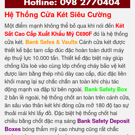
Hệ Thống Cửa Két Siêu Cường
Một điểm mạnh không thể bỏ qua khi nói đến
Két
Sắt Cao Cấp Xuất Khẩu Mỹ C690F
đó là hệ thống
cửa két.
Bank Safes & Vaults
Cánh cửa két được
thiết kế bậc tam cấp đúc đặc hoàn toàn dưới máy
ép thuỷ lực 10.000 tấn. Thiết kế đặc biệt này giúp
chống lửa loè vào cùng lớp chống cháy bảo vệ két
được làm bằng thép nhũ dày cao cấp, đúc đặc liên
khối mang lại sự chắc chắn an toàn khi chịu tác
động mạnh va đập từ bên ngoài.
Bank Safety Box
2 bản lề ngoài, hệ thống chốt an toàn trên cánh cửa,
ăn sâu vào thân két khi đóng cửa mở 180 độ tạo sự
thoải mái khi lấy đồ. Đặc biệt hệ thống chốt hai
chiều bằng chốt đặc mạ sáng
Bank Safety Deposit
Boxes
bóng thẩm mỹ cao nhưng cũng rất chắc