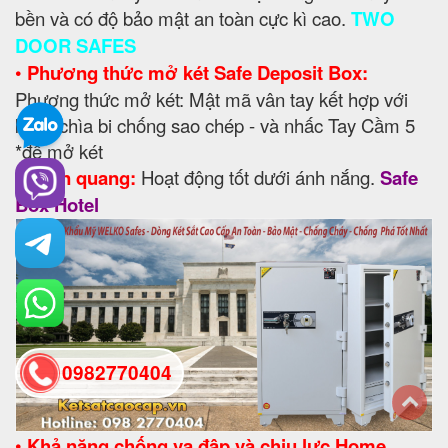
bền và có độ bảo mật an toàn cực kì cao.
TWO
DOOR SAFES
•
Phương thức mở két Safe Deposit Box:
Phương thức mở két: Mật mã vân tay kết hợp với
khoá chìa bi chống sao chép - và nhấc Tay Cầm 5
*để mở két
•
Phản quang:
Hoạt động tốt dưới ánh nắng.
Safe
Box Hotel
0982770404
back
•
Khả năng chống va đập và chịu lực Home