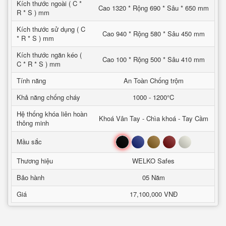
Kích thước ngoài ( C *
Cao 1320 * Rộng 690 * Sâu * 650 mm
R * S ) mm
Kích thước sử dụng ( C
Cao 940 * Rộng 580 * Sâu 450 mm
* R * S ) mm
Kích thước ngăn kéo (
Cao 100 * Rộng 500 * Sâu 410 mm
C * R * S ) mm
Tính năng
An Toàn Chống trộm
Khả năng chống cháy
1000 - 1200°C
Hệ thống khóa liên hoàn
Khoá Vân Tay - Chìa khoá - Tay Cầm
thông minh
Đen
Xanh
Nâu
Đỏ
Trắng
Mầu sắc
Thương hiệu
WELKO Safes
Bảo hành
05 Năm
Giá
17,100,000 VNĐ