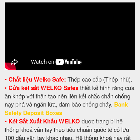
•
Chất liệu Welko Safe:
Thép cao cấp (Thép nhũ).
•
Cửa két sắt WELKO Safes
thiết kế hình răng cưa
ăn khớp với thân tạo nên liên kết chắc chắn chống
nạy phá và ngăn lửa, đảm bảo chống cháy.
Bank
Safety Deposit Boxes
•
Két Sắt Xuất Khẩu WELKO
được trang bị hệ
thống khoá vân tay theo tiêu chuẩn quốc tế có lưu
100 dấu vân tay khác nhau. Hệ thống khoá này rất