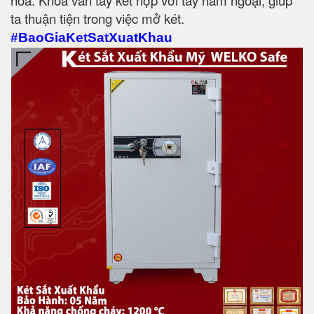
hóa. Khóa vân tay kết hợp với tay nắm ngoại, giúp
ta thuận tiện trong việc mở két.
#BaoGiaKetSatXuatKhau