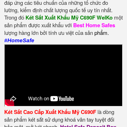
đáp ứng các tiêu chuẩn của những tổ chức đo
lường, kiểm định chất lượng quốc tế uy tín nhất.
Trong đó
Két Sắt Xuất Khẩu Mỹ C690F WelKo
một
sản phẩm được xuất khẩu với
Best Home Safes
lượng hàng lớn bởi tính ưu việt của sản
phẩm.
#HomeSafe
Két Sắt Cao Cấp Xuất Khẩu Mỹ C690F
là dòng
sản phẩm két sắt sử dụng khoá vân tay tuyệt đối
bảo mật, mở két nhanh,
Hotel Safe Deposit Box