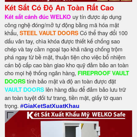
Két Sắt Có Độ An Toàn Rất Cao
Két sắt cánh đúc WELKO
uy tín được áp dụng
công nghệ đóng/mở tự động bằng mã hóa mật
khẩu,
STEEL VAULT DOORS
Có thể thay đổi 100
dấu vân tay, chìa khóa được thiết kế chống sao
chép và tay cầm ngoại tạo khả năng chống trộm
phá ngay từ bề mặt, thuận tiện cho việc bổ nhiệm
cán bộ cấp cao bàn giao kho quỹ đảm bảo an toàn
cho mọi hệ thống ngân hàng,
FIREPROOF VAULT
DOORS
tính bảo mật và độ an toàn được đặt
VAULT DOORS
lên hàng đầu để đảm bảo lưu trữ
an toàn tuyệt đối tư trang, tiền mặt, giấy tờ quan
trọng.
#GiaKetSatXuatKhau