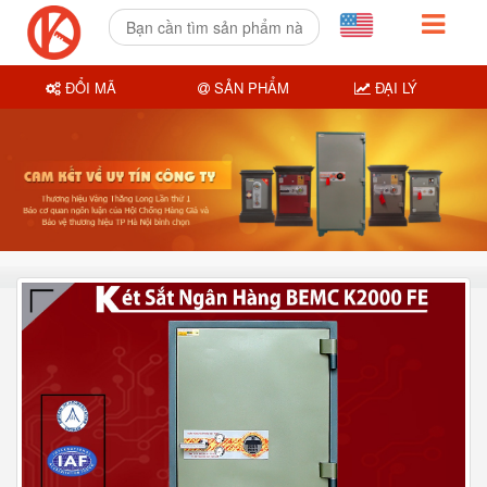
ĐỔI MÃ
SẢN PHẨM
ĐẠI LÝ