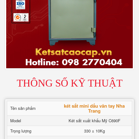
THÔNG SỐ KỸ THUẬT
két sắt mini dấu vân tay Nha
Tên sản phẩm
Trang
Model
Két sắt xuất khẩu Mỹ C690F
Trọng lượng
330 ± 10Kg