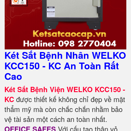
Két Sắt Bệnh Nhân WELKO
KCC150 - KC An Toàn Rất
Cao
Két Sắt Bệnh Viện WELKO KCC150 -
được thiết kế không chỉ đẹp về mặt
KC
thẩm mỹ mà còn chắc chắn nhằm bảo
vệ tài sản một cách an toàn nhất.
Với cấu tạo thân vỏ
OFFICE SAFES