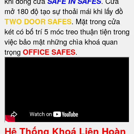
khi đóng cửa
. Cửa
SAFE IN SAFES
mở 180 độ tạo sự thoải mái khi lấy đồ
. Mặt trong cửa
TWO DOOR SAFES
két có bố trí 5 móc treo thuận tiện trong
việc bảo mật những chìa khoá quan
trọng
.
OFFICE SAFES
Hệ Thống Khoá Liên Hoàn