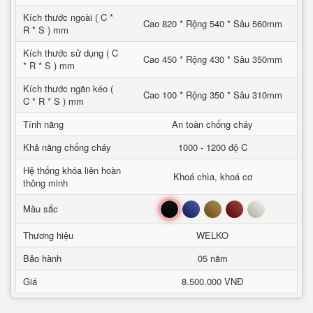
Kích thước ngoài ( C *
Cao 820 * Rộng 540 * Sâu 560mm
R * S ) mm
Kích thước sử dụng ( C
Cao 450 * Rộng 430 * Sâu 350mm
* R * S ) mm
Kích thước ngăn kéo (
Cao 100 * Rộng 350 * Sâu 310mm
C * R * S ) mm
Tính năng
An toàn chống cháy
Khả năng chống cháy
1000 - 1200 độ C
Hệ thống khóa liên hoàn
Khoá chìa, khoá cơ
thông minh
Đen
Xanh
Nâu
Đỏ
Trắng
Mầu sắc
Thương hiệu
WELKO
Bảo hành
05 năm
Giá
8.500.000 VNĐ