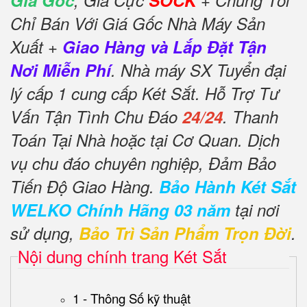
Giá Gốc
, Giá Cực
SOCK
+ Chúng Tôi
Chỉ Bán Với Giá Gốc Nhà Máy Sản
Xuất +
Giao Hàng và Lắp Đặt Tận
Nơi Miễn Phí
. Nhà máy SX Tuyển đại
lý cấp 1 cung cấp Két Sắt. Hỗ Trợ Tư
Vấn Tận Tình Chu Đáo
24/24
. Thanh
Toán Tại Nhà hoặc tại Cơ Quan. Dịch
vụ chu đáo chuyên nghiệp, Đảm Bảo
Tiến Độ Giao Hàng.
Bảo Hành Két Sắt
WELKO Chính Hãng 03 năm
tại nơi
sử dụng,
Bảo Trì Sản Phẩm Trọn Đời
.
Nội dung chính trang Két Sắt
1 - Thông Số kỹ thuật