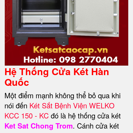
Hệ Thống Cửa Két Hàn
Quốc
Một điểm mạnh không thể bỏ qua khi
nói đến
Két Sắt Bệnh Viện WELKO
KCC 150 - KC
đó là hệ thống cửa két
. Cánh cửa két
Ket Sat Chong Trom