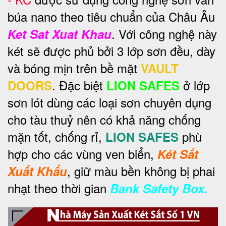
búa nano theo tiêu chuẩn của Châu Âu
. Với công nghệ này
Ket Sat Xuat Khau
két sẽ được phủ bởi 3 lớp sơn đều, dày
và bóng mịn trên bề mặt
VAULT
. Đặc biệt
ở lớp
DOORS
LION SAFES
sơn lót dùng các loại sơn chuyên dụng
cho tàu thuỷ nên có khả năng chống
mặn tốt, chống rỉ,
phù
LION SAFES
hợp cho các vùng ven biển,
Két Sắt
, giữ màu bền không bị phai
Xuất Khẩu
nhạt theo thời gian
Bank Safety Box.