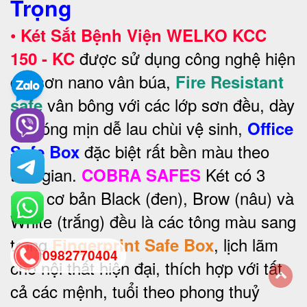
Trọng
•
Két Sắt Bệnh Viện WELKO KCC
được sử dụng công nghệ hiện
150 - KC
đại sơn nano vân búa,
Fire Resistant
vân bông với các lớp sơn đều, dày
safe
và bóng mịn dễ lau chùi vệ sinh,
Office
đặc biệt rất bền màu theo
Safe Box
thời gian.
Két có 3
COBRA SAFES
màu cơ bản Black (đen), Brow (nâu) và
White (trắng) đều là các tông màu sang
trọng
, lịch lãm
Fingerprint Safe Box
0982770404
cho nội thất hiện đại, thích hợp với tất
cả các mệnh, tuổi theo phong thuỷ
back