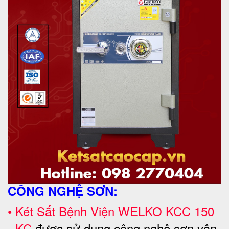
CÔNG NGHỆ SƠN:
•
Két Sắt Bệnh Viện WELKO
KCC 150
- KC
được sử dụng công nghệ sơn vân