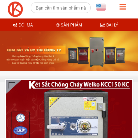
ĐỔI MÃ
SẢN PHẨM
ĐẠI LÝ