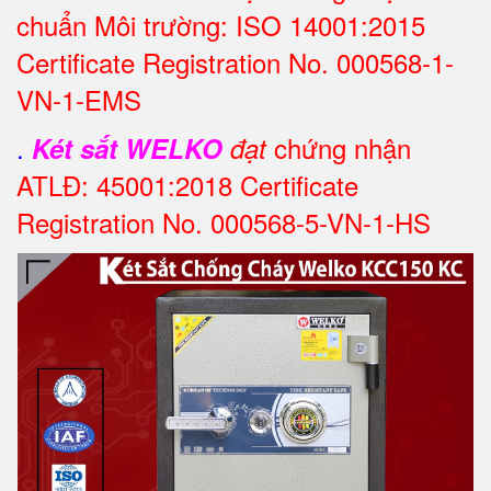
chuẩn Môi trường: ISO 14001:2015
Certificate Registration No. 000568-1-
VN-1-EMS
.
chứng nhận
Két sắt WELKO
đạt
ATLĐ: 45001:2018 Certificate
Registration No. 000568-5-VN-1-HS